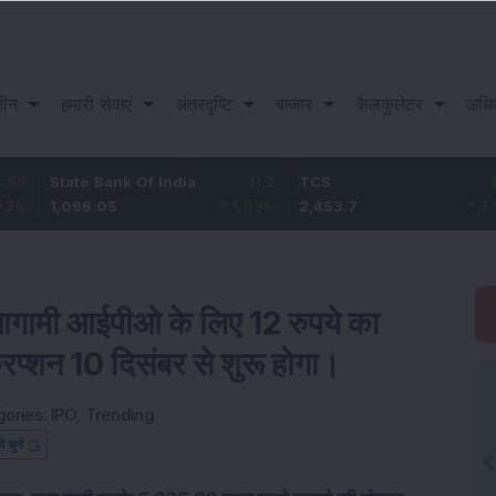
़ीन
हमारी सेवाएं
अंतरदृष्टि
बाजार
कैलकुलेटर
अधि
tate Bank Of India
11.2
TCS
83.7
B
,096.05
1.03
%
2,453.7
3.53
%
1
आगामी आईपीओ के लिए 12 रुपये का
रिप्शन 10 दिसंबर से शुरू होगा।
gories:
IPO
,
Trending
चुनें