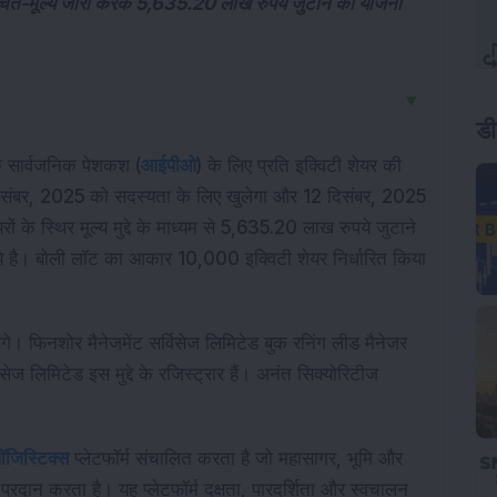
चित-मूल्य जारी करके 5,635.20 लाख रुपये जुटाने की योजना
▼
डी
क सार्वजनिक पेशकश (
आईपीओ
) के लिए प्रति इक्विटी शेयर की
 दिसंबर, 2025 को सदस्यता के लिए खुलेगा और 12 दिसंबर, 2025
के स्थिर मूल्य मुद्दे के माध्यम से 5,635.20 लाख रुपये जुटाने
ुपये है। बोली लॉट का आकार 10,000 इक्विटी शेयर निर्धारित किया
होंगे। फिनशोर मैनेजमेंट सर्विसेज लिमिटेड बुक रनिंग लीड मैनेजर
विसेज लिमिटेड इस मुद्दे के रजिस्ट्रार हैं। अनंत सिक्योरिटीज
ॉजिस्टिक्स
प्लेटफॉर्म संचालित करता है जो महासागर, भूमि और
 प्रदान करता है। यह प्लेटफॉर्म दक्षता, पारदर्शिता और स्वचालन