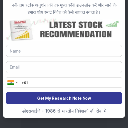
अन्य संप...
नवीनतम स्टॉक अनुशंसा की एक मुफ़्त कॉपी डाउनलोड करें और जानें कि
हमारा शोध स्मार्ट निवेश को कैसे सशक्त बनाता है।
Knowledge
01 Aug 2026, 11:00 AM
पुट कॉल अनुपात क्या है और निवेशकों को इसे कैसे
समझना चा...
Get My Research Note Now
डीएसआईजे - 1986 से भारतीय निवेशकों की सेवा में