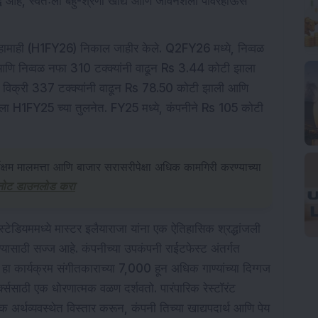
द्ध आहे, स्वतःला बहु-श्रेणी खाद्य आणि जीवनशैली पॉवरहाऊस
ाही (H1FY26) निकाल जाहीर केले. Q2FY26 मध्ये, निव्वळ
 आणि निव्वळ नफा 310 टक्क्यांनी वाढून Rs 3.44 कोटी झाला
विक्री 337 टक्क्यांनी वाढून Rs 78.50 कोटी झाली आणि
ाला H1FY25 च्या तुलनेत. FY25 मध्ये, कंपनीने Rs 105 कोटी
्यक्षम मालमत्ता आणि बाजार सरासरीपेक्षा अधिक कामगिरी करण्याच्या
नोट डाउनलोड करा
्टेडियममध्ये मास्टर इलैयाराजा यांना एक ऐतिहासिक श्रद्धांजली
यासाठी सज्ज आहे. कंपनीच्या उपकंपनी राईटफेस्ट अंतर्गत
हा कार्यक्रम संगीतकाराच्या 7,000 हून अधिक गाण्यांच्या दिग्गज
्ससाठी एक धोरणात्मक वळण दर्शवतो. पारंपारिक रेस्टॉरंट
र्थव्यवस्थेत विस्तार करून, कंपनी तिच्या खाद्यपदार्थ आणि पेय