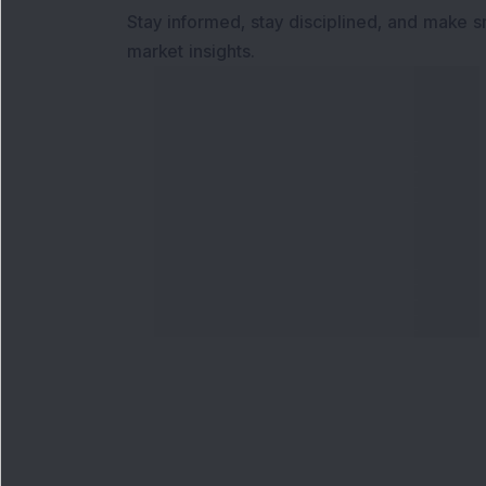
Stay informed, stay disciplined, and make s
market insights.