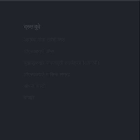
द्रुत दुवे
आमच्या सेवा खरेदी करा
डीएसआयजे अ‍ॅप्स
गुंतवणूकदार जनजागृती कार्यक्रम (आयएपी)
डीएसआयजे मासिक संग्रह
ऑफर करतो
बाजार