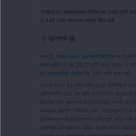
स्टॉकने 52 आठवड्यांच्या नीचांक Rs 7.69 प्रति शेअर
2,445 टक्के जबरदस्त परतावा दिला आहे.
✨
महत्त्वाचे मुद्दे
गुरुवारी,
स्पाइस लाउंज फूड वर्क्स लिमिटेड
च्या शेअर्स
अपर सर्किट
ला Rs 29.77 प्रति शेअर गाठले. या स्
52 आठवड्यांचा नीचांक
Rs 7.69 प्रति शेअर आहे.
स्पाइस लाउंज फूड वर्क्स लिमिटेड एक विविधीकृत जा
अविस्मरणीय खाद्य, पेय आणि अनुभवात्मक अनुभव देण्याव
विकसित होत असलेल्या पोर्टफोलिओद्वारे, कंपनी जागतिक 
कॅज्युअल डाइनिंग, प्रीमियम पब्स, नाईटलाइफ गंतव्ये आणि 
इकोसिस्टममध्ये आंतरराष्ट्रीय फ्रँचायझी संबंध आणि ब
यांसारखी मूळ संकल्पना आहेत. स्पाइस लाउंज पाककल