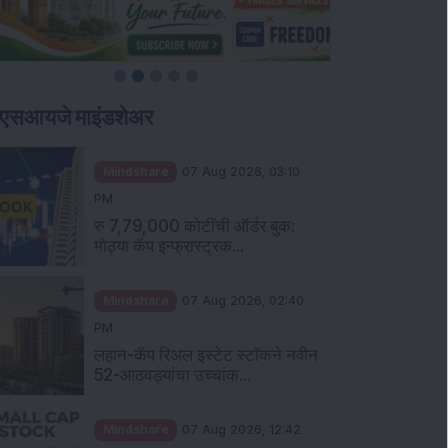
ीएसआयजे माइंडशेअर
Mindshare
07 Aug 2026, 03:10
PM
रु 7,79,000 कोटींची ऑर्डर बुक:
मोठ्या कॅप इन्फ्रास्ट्रक...
Mindshare
07 Aug 2026, 02:40
PM
लहान-कॅप रिअल इस्टेट स्टॉकने नवीन
52-आठवड्यांचा उच्चांक...
Mindshare
07 Aug 2026, 12:42