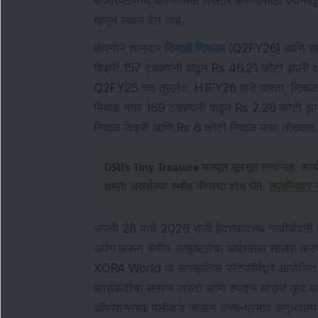
बाजारपेठांमध्ये धोरणात्मक विस्तार करण्यासाठी वचनब
म्हणून स्थान देत आहे.
कंपनीने शानदार
तिमाही निकाल
(Q2FY26) आणि सहाम
विक्री 157 टक्क्यांनी वाढून Rs 46.21 कोटी झाली
Q2FY25 च्या तुलनेत. H1FY26 कडे पाहता, निव्वळ 
निव्वळ नफा 169 टक्क्यांनी वाढून Rs 2.26 कोटी झ
निव्वळ विक्री आणि Rs 6 कोटी निव्वळ नफा नोंदवला.
DSIJ’s Tiny Treasure
मजबूत मूलभूत तत्त्वांसह, कार
क्षमता असलेल्या स्मॉल कॅप्सचा शोध घेते.
तपशीलवार 
कंपनी 28 मार्च 2026 रोजी हैदराबादच्या गाचीबोवली स
अर्पण करून संगीत उत्कृष्टतेचा अर्धशतक साजरा करण्
XORA World या सांस्कृतिक प्लॅटफॉर्मद्वारे आयोजित 
कारकिर्दीचा सन्मान करतो आणि स्पाइस लाउंज फूड वर्क
ऑपरेशन्सच्या पलीकडे जाऊन उच्च-प्रभाव अनुभवात्मक अ