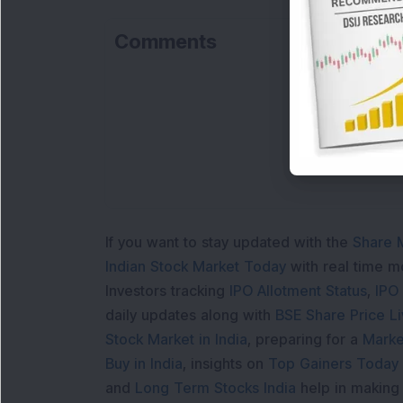
Comments
If you want to stay updated with the
Share 
Indian Stock Market Today
with real time 
Investors tracking
IPO Allotment Status
,
IPO
daily updates along with
BSE Share Price L
Stock Market in India
, preparing for a
Marke
Buy in India
, insights on
Top Gainers Today 
and
Long Term Stocks India
help in making