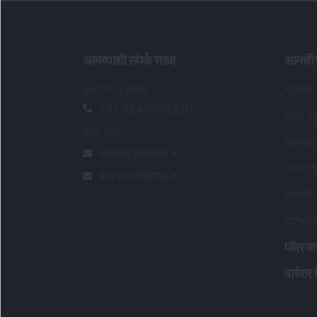
आमच्याशी संपर्क साधा
आमची स
दूरध्वनी क्रमांक
:
मासिक
+91 9240904920
फ्लॅश न्य
ईमेल पत्ता
:
गुंतवणू
enquiry@dsij.in
मॉडेल प
service@dsij.in
व्यापारी
पोर्टफो
पॉवर का
वारंवार 