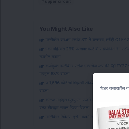
upper circuit
You Might Also Like
मल्टीबॅगर संरक्षण स्टॉक 3% ने घसरला, तरीही Q1 FY27
एका महिन्यात 26% परतावा: मल्टीबॅगर इंजिनिअरिंग स
तपशील तपासा
कर्जमुक्त मल्टीबॅगर स्टॉक एक्सचेंज कंपनीने Q1 FY27
महसूल 63% वाढला.
रु 1,686 कोटींची विक्रमी ऑर्डर बुक: या मल्टिबॅगर इ
शेअर बाजारातील ता
वाढला
कोटक महिंद्रा म्युच्युअल फंडने या मल्टीबॅगर डिफेन्स आ
बल्क डीलद्वारे समान हिस्सा विकला.
मल्टीबॅगर डिफेन्स ड्रोन कंपनीला 151 कोटी रुपयांच्या सर