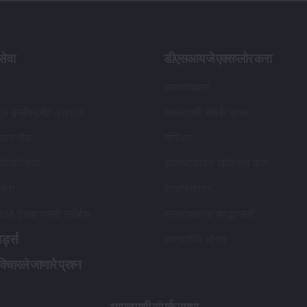
ेवा
डीएसआयजे एक्सप्लोर करा
आमच्याबद्दल
ूज इन्व्हेस्टमेंट वृत्तपत्र
आमच्याशी संपर्क साधा
कदार सेवा
करिअर
ोर्टफोलिओ
आमच्यासोबत जाहिरात करा
 सेवा
प्रशस्तिपत्र
लिओ ऍडव्हायजरी सर्व्हिस
संस्थापकांना श्रद्धांजली
र्ड्स
संपादकीय धोरण
विचारले जाणारे प्रश्न