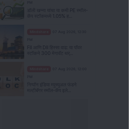
PM
डॉली खन्ना यांचा या कमी PE स्मॉल-
कॅप स्टॉकमध्ये 1.05% ह...
Mindshare
07 Aug 2026, 12:30
PM
FII आणि DII हिस्सा वाढ: या पॉवर
स्टॉकने 300 मेगावॅट थर्...
Mindshare
07 Aug 2026, 12:00
PM
निप्पॉन इंडिया म्युच्युअल फंडने
मल्टीबॅगर स्मॉल-कॅप इले...