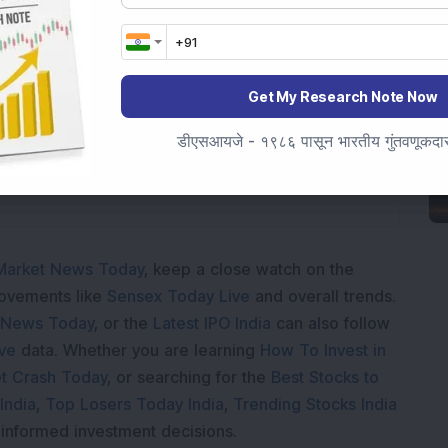
Get My Research Note Now
Loading...
डीएसआयजे - १९८६ पासून भारतीय गुंतवणूकदारां
Market News Today
, keep a close watch on the
movements like
Sensex Today Live
and overall trends.
 News Today
, or the
Latest IPO India
can also follow
ive
data. Whether you are learning
How To Invest in
t Crash Today
, or searching for the
Best Stocks to
India
,
Top Losers Today India
,
Trending Stocks India
 informed investment decisions.