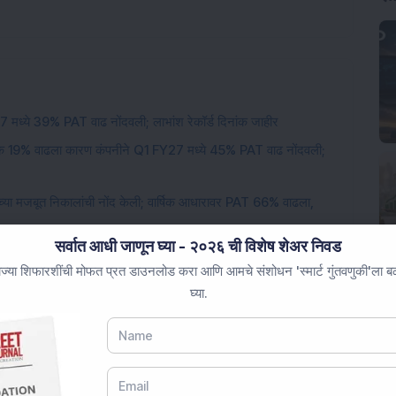
 मध्ये 39% PAT वाढ नोंदवली; लाभांश रेकॉर्ड दिनांक जाहीर
्टॉक 19% वाढला कारण कंपनीने Q1 FY27 मध्ये 45% PAT वाढ नोंदवली;
 च्या मजबूत निकालांची नोंद केली; वार्षिक आधारावर PAT 66% वाढला,
सर्वात आधी जाणून घ्या - २०२६ ची विशेष शेअर निवड
ंजिनीअरिंग स्टॉकने Q1 FY27 चे निकाल जाहीर केले; महसूल 8.3% ने
ज्या शिफारशींची मोफत प्रत डाउनलोड करा आणि आमचे संशोधन 'स्मार्ट गुंतवणुकी'ला बळ 
घ्या.
णि एरोस्पेस कंपनीतील 18,47,117 इक्विटी शेअर्स विकत घेतले; प्रमोटर्सने
कारी निधीसाठी तत्त्वतः मंजुरी मिळाली; FII आणि DII चा हिस्सा वाढला.