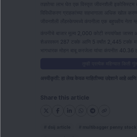
तज्ञतेचा लाभ घेत एक विस्तृत जीवनशैली इकोसिस्टम तया
विविधीकरण ग्राहकांच्या सहभागाला अधिक खोल करण्
जीवनशैली लँडस्केपमध्ये कंपनीला एक बहुपक्षीय नेता म
कंपनीचे बाजार मूल्य 2,000 कोटी रुपयांपेक्षा जास्त आ
शेअरवरून 287 टक्के आणि 5 वर्षांत 2,445 टक्के मल्
भागधारक मोहन बाबू करजेला यांचा कंपनीत 40.36 टक
तुम्ही प्रत्येक महिन्यात किती 
अस्वीकृती: हा लेख केवळ माहितीच्या उद्देशाने आहे आणि
Share this article
dsij article
multibagger penny stock