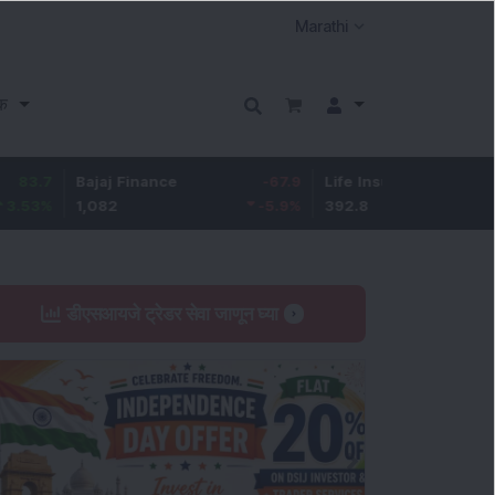
क
Bajaj Finance
-67.9
Life Insurance Corp.
5.25
1,082
-5.9
%
392.8
1.35
%
डीएसआयजे ट्रेडर सेवा जाणून घ्या