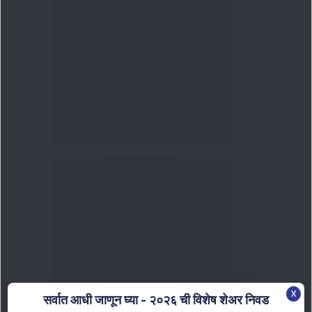
X
सर्वात आधी जाणून घ्या - २०२६ ची विशेष शेअर निवड