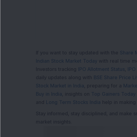
If you want to stay updated with the
Share 
Indian Stock Market Today
with real time 
Investors tracking
IPO Allotment Status
,
IPO
daily updates along with
BSE Share Price L
Stock Market in India
, preparing for a
Marke
Buy in India
, insights on
Top Gainers Today 
and
Long Term Stocks India
help in making
Stay informed, stay disciplined, and make s
market insights.