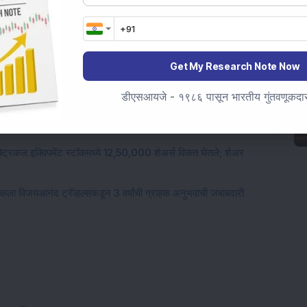
ा उच्चांक गाठला कारण कंपनीने Q1 FY27 मध्ये 708% PAT वाढ
Get My Research Note Now
05% हिस्सा आहे; ऑपरेशनल टर्नअराउंडला गती मिळाल्यामुळे नफा 540% ने
डीएसआयजे - १९८६ पासून भारतीय गुंतवणूकदारां
्मल पॉवर प्लांटचे अधिग्रहण पूर्ण केले; कार्यरत क्षमता 14.8 GW पर्यंत
लेक्ट्रिकल इक्विपमेंट स्टॉकमध्ये 12,50,000 शेअर्स विकत घेतले; शेअर
ॉकला विजयआनंद ट्रॅव्हल्सकडून 3 वर्षांची ग्राहक अनुभवाची जबाबदारी