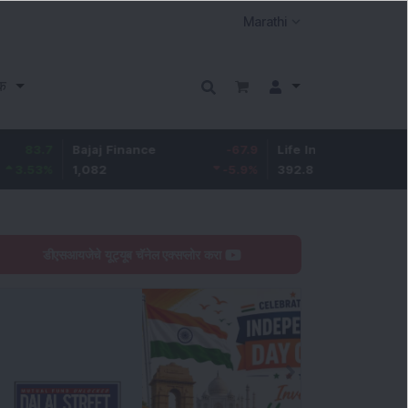
क
Bajaj Finance
-67.9
Life Insurance Corp.
5.25
1,082
-5.9
%
392.8
1.35
%
डीएसआयजेचे यूट्यूब चॅनेल एक्सप्लोर करा