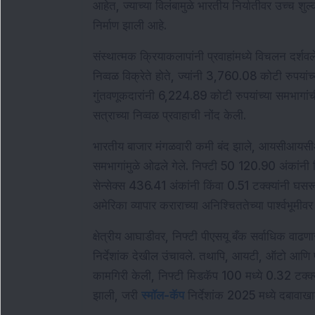
आहेत, ज्याच्या विलंबामुळे भारतीय निर्यातीवर उच्च शुल्
निर्माण झाली आहे.
संस्थात्मक क्रियाकलापांनी प्रवाहांमध्ये विचलन दर्शवल
निव्वळ विक्रेते होते, ज्यांनी 3,760.08 कोटी रुपयांच्
गुंतवणूकदारांनी 6,224.89 कोटी रुपयांच्या समभागां
सत्राच्या निव्वळ प्रवाहाची नोंद केली.
भारतीय बाजार मंगळवारी कमी बंद झाले, आयसीआयस
समभागांमुळे ओढले गेले. निफ्टी 50 120.90 अंकांनी
सेन्सेक्स 436.41 अंकांनी किंवा 0.51 टक्क्यांनी 
अमेरिका व्यापार कराराच्या अनिश्चिततेच्या पार्श्वभू
क्षेत्रीय आघाडीवर, निफ्टी पीएसयू बँक सर्वाधिक वाढणा
निर्देशांक देखील उंचावले. तथापि, आयटी, ऑटो आणि फार
कामगिरी केली, निफ्टी मिडकॅप 100 मध्ये 0.32 टक्क्य
झाली, जरी 
स्मॉल-कॅप
 निर्देशांक 2025 मध्ये दबावाख