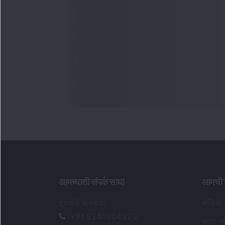
आमच्याशी संपर्क साधा
आमची स
दूरध्वनी क्रमांक
:
मासिक
+91 9240904920
फ्लॅश न्य