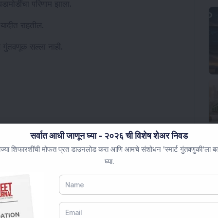
घडामोडींचा परिणाम झाला.
यादीत राहतील.
 गुंतवणूक सल्ला नाही.
ift Nifty
Indian stock market news
सर्वात आधी जाणून घ्या - २०२६ ची विशेष शेअर निवड
ज्या शिफारशींची मोफत प्रत डाउनलोड करा आणि आमचे संशोधन 'स्मार्ट गुंतवणुकी'ला बळ 
घ्या.
स्ट्रक्चर स्टॉकला ONGC कडून मोठ्या ऑफशोअर ऑर्डर्स मिळाल्या; तपशील