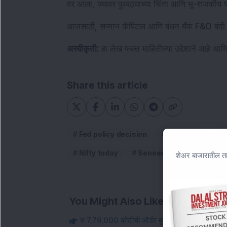
वर आला, ज्यावर पुरवठ्याच्या चिंता आणि भू-राजकीय 
आजसाठी, सन्मान कॅपिटल आणि बंधन बँक F&O बंदी 
अस्वीकृती: 
हा लेख फक्त माहितीच्या उद्देशाने आहे आणि
Share this article
Fed policy decision
fii dii data
G
Nifty today
Sensex outlook
शेअर बाजारातील ता
You Might Also Like
रु 7,79,000 कोटींची ऑर्डर बुक: मोठ्या कॅप इन्फ्रा