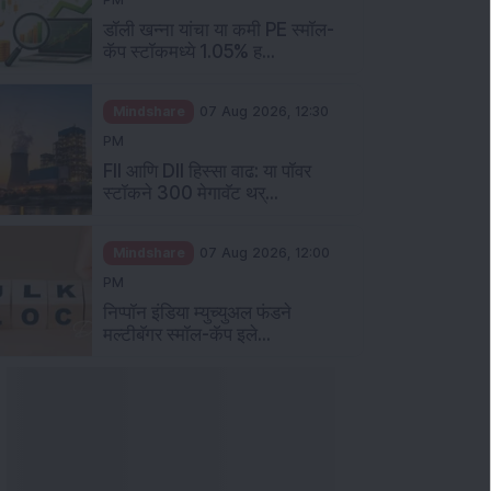
डॉली खन्ना यांचा या कमी PE स्मॉल-
कॅप स्टॉकमध्ये 1.05% ह...
Mindshare
07 Aug 2026, 12:30
PM
FII आणि DII हिस्सा वाढ: या पॉवर
स्टॉकने 300 मेगावॅट थर्...
Mindshare
07 Aug 2026, 12:00
PM
निप्पॉन इंडिया म्युच्युअल फंडने
मल्टीबॅगर स्मॉल-कॅप इले...