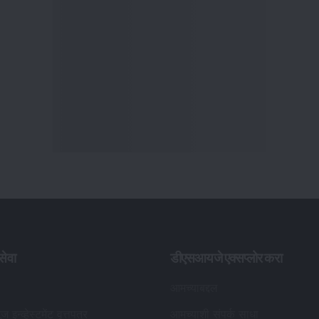
ेवा
डीएसआयजे एक्सप्लोर करा
आमच्याबद्दल
ूज इन्व्हेस्टमेंट वृत्तपत्र
आमच्याशी संपर्क साधा