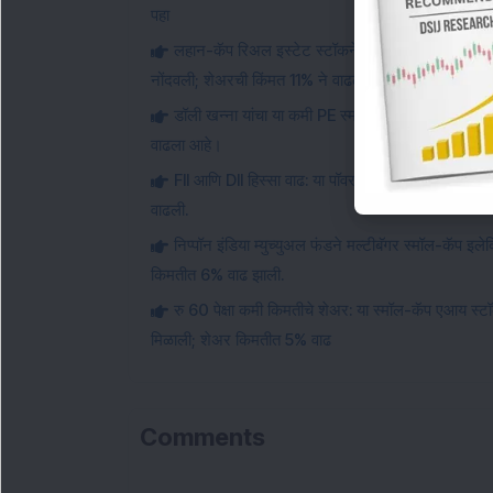
पहा
लहान-कॅप रिअल इस्टेट स्टॉकने नवीन 52-आठवड्यांच
नोंदवली; शेअरची किंमत 11% ने वाढली.
डॉली खन्ना यांचा या कमी PE स्मॉल-कॅप स्टॉकमध्ये 1.
वाढला आहे।
FII आणि DII हिस्सा वाढ: या पॉवर स्टॉकने 300 मेगावॅट थर
वाढली.
निप्पॉन इंडिया म्युच्युअल फंडने मल्टीबॅगर स्मॉल-कॅप इ
किमतीत 6% वाढ झाली.
रु 60 पेक्षा कमी किमतीचे शेअर: या स्मॉल-कॅप एआय स्ट
मिळाली; शेअर किमतीत 5% वाढ
Comments