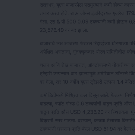
रात्रभर, यूएस बाजारपेठा प्रामुख्याने कमी होत्या कारण
तयार करत होते. डाऊ जोन्स इंडस्ट्रियल एव्हरेज 17
गेला. एस & पी 500 0.09 टक्क्यांनी कमी होऊन 6,84
23,576.49 वर बंद झाला.
बाजाराचे लक्ष आजच्या फेडरल रिझर्व्हच्या धोरणाच्या 
अपेक्षित असताना, गुंतवणूकदार धोरण समितीतील कोण
चलन आणि रोख बाजारात, ऑक्टोबरमध्ये नोकरीच्या संधींमध
ट्रेझरी उत्पन्नात वाढ झाल्यामुळे अमेरिकन डॉलरने क
वर गेला, तर 10-वर्षीय यूएस ट्रेझरी उत्पन्न 1.4 बेसि
कमोडिटीमध्ये मिश्रित कल दिसून आले. फेडच्या निर्णयाच्
वाढल्या, स्पॉट गोल्ड 0.6 टक्क्यांनी वाढून प्रति औंस
वाढून प्रति औंस USD 4,236.20 वर स्थिरावला. पुरवठ
विक्रमी स्तर गाठला. दरम्यान, कच्च्या तेलाच्या किमतीं
टक्क्यांनी घसरून प्रति बॅरल USD 61.94 वर गेला 