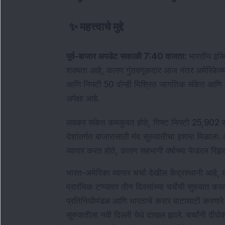
✨
महत्त्वाचे मुद्दे
पूर्व-बाजार अपडेट सकाळी 7:40 वाजता: 
भारतीय इक्व
शक्यता आहे, कारण गुंतवणूकदार आज नंतर अमेरिकेच्या फ
आणि निफ्टी 50 दोन्ही मिश्रित जागतिक संकेत आणि व्य
अपेक्षा आहे.
लवकर संकेत कमकुवत होते, गिफ्ट निफ्टी 25,902 स्तर
देशांतर्गत बाजारासाठी मंद सुरुवातीचा इशारा मिळाला. आश
व्यापार करत होते, कारण सहभागी वर्षाच्या फेडरल रिझर्व
भारत-अमेरिका व्यापार चर्चा देखील केंद्रस्थानी आहे, का
प्रारंभिक टप्प्यावर तीन दिवसांच्या चर्चेची सुरुवात 
प्रतिनिधीमंडळ आणि भारताचे करार वाटाघाटी करणारे ब्
सुरुवातीला नवी दिल्ली येथे दाखल झाले. चर्चांनी दीर्