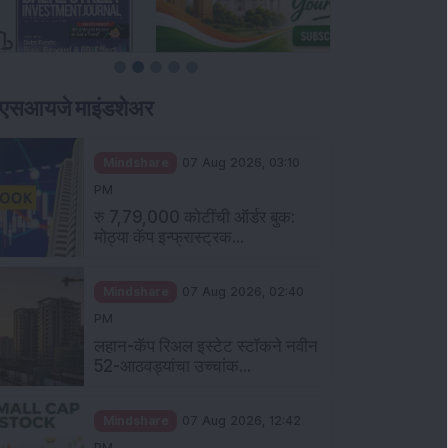
ीएसआयजे माइंडशेअर
Mindshare
07 Aug 2026, 03:10
PM
रु 7,79,000 कोटींची ऑर्डर बुक:
मोठ्या कॅप इन्फ्रास्ट्रक...
Mindshare
07 Aug 2026, 02:40
PM
लहान-कॅप रिअल इस्टेट स्टॉकने नवीन
52-आठवड्यांचा उच्चांक...
Mindshare
07 Aug 2026, 12:42
PM