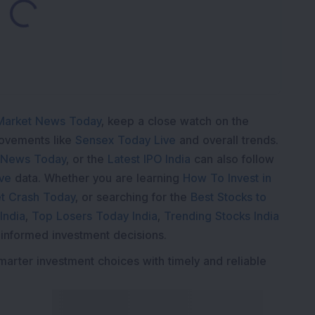
Loading...
Market News Today
, keep a close watch on the
movements like
Sensex Today Live
and overall trends.
 News Today
, or the
Latest IPO India
can also follow
ive
data. Whether you are learning
How To Invest in
t Crash Today
, or searching for the
Best Stocks to
India
,
Top Losers Today India
,
Trending Stocks India
 informed investment decisions.
marter investment choices with timely and reliable