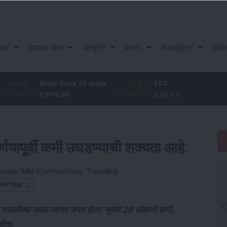
सिक
आमच्या सेवा
अंतर्दृष्टी
बाजार
कॅल्क्युलेटर
अधि
State Bank Of India
11.2
TCS
83.7
1,096.05
1.03
%
2,453.7
3.53
%
र्णयापूर्वी कमी उघडण्याची शक्यता आहे.
ories:
Mkt Commentary
,
Trending
यजे निवडा
पातळीच्या जवळ व्यापार करत होता, सुमारे 29 अंकांनी कमी,
होता.