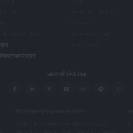
कदार सेवा
करिअर
ोर्टफोलिओ
आमच्यासोबत जाहिरात करा
 सेवा
प्रशस्तिपत्र
लिओ ऍडव्हायजरी सर्व्हिस
संस्थापकांना श्रद्धांजली
र्ड्स
संपादकीय धोरण
विचारले जाणारे प्रश्न
आमच्याशी संपर्क साधा
सेबी नोंदणीकृत गुंतवणूक सल्लागार तपशील
:
नों
नोंदणीकृत नाव
:
डीएसआयजे वेल्थ अ‍ॅडव्हायझरी प्रायव्हेट
डी 
ले
लिमिटेड (पूर्वी डीएसआयजे प्रायव्हेट लिमिटेड म्हणून ओळखले
डी