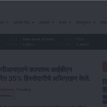
सिक
आमच्या सेवा
अंतर्दृष्टी
बाजार
कॅल्क्युलेटर
अधि
State Bank Of India
29.3
TCS
-30.
1,082.3
2.78
%
2,388.9
-1.28
 केपीआयएलने कल्पतरू आईबीएन
रित 35% हिस्सेदारीचे अधिग्रहण केले.
indshare
,
Trending
यजे निवडा