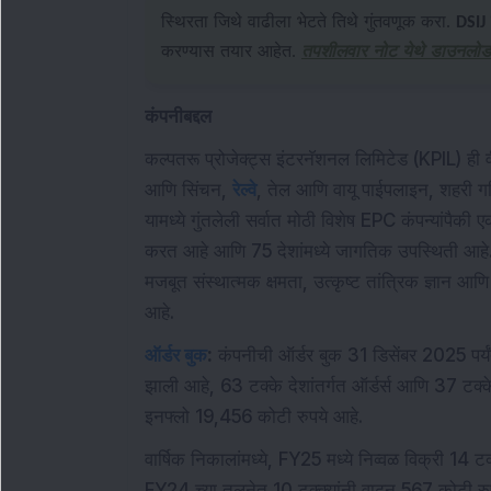
स्थिरता जिथे वाढीला भेटते तिथे गुंतवणूक करा.
DSIJ 
करण्यास तयार आहेत.
तपशीलवार नोट येथे डाउनलो
कंपनीबद्दल
कल्पतरू प्रोजेक्ट्स इंटरनॅशनल लिमिटेड (KPIL) ह
आणि सिंचन,
रेल्वे
, तेल आणि वायू पाईपलाइन, शहरी ग
यामध्ये गुंतलेली सर्वात मोठी विशेष EPC कंपन्यांपैकी 
करत आहे आणि 75 देशांमध्ये जागतिक उपस्थिती आहे. KPI
मजबूत संस्थात्मक क्षमता, उत्कृष्ट तांत्रिक ज्ञान आ
आहे.
ऑर्डर बुक
:
कंपनीची ऑर्डर बुक 31 डिसेंबर 2025 पर्यं
झाली आहे, 63 टक्के देशांतर्गत ऑर्डर्स आणि 37 टक्
इनफ्लो 19,456 कोटी रुपये आहे.
वार्षिक निकालांमध्ये, FY25 मध्ये निव्वळ विक्री 14
FY24 च्या तुलनेत 10 टक्क्यांनी वाढून 567 कोटी रु