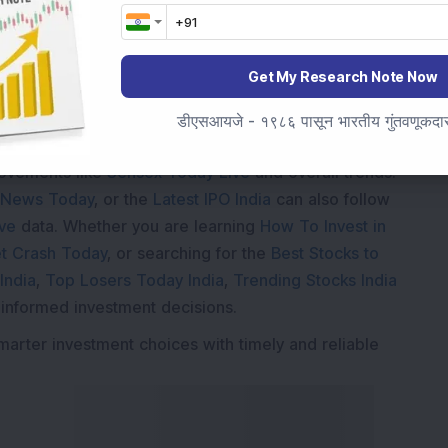
Get My Research Note Now
डीएसआयजे - १९८६ पासून भारतीय गुंतवणूकदारां
Market News Today
, keep a close watch on the
movements like
Sensex Today Live
and overall trends.
 News Today
, or the
Latest IPO India
can also follow
ive
data. Whether you are learning
How To Invest in
t Crash Today
, or searching for the
Best Stocks to
India
,
Top Losers Today India
,
Trending Stocks India
 informed investment decisions.
marter investment choices with timely and reliable