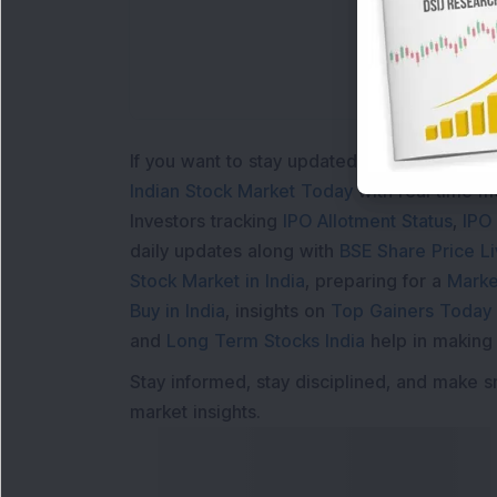
If you want to stay updated with the
Share 
Indian Stock Market Today
with real time 
Investors tracking
IPO Allotment Status
,
IPO
daily updates along with
BSE Share Price L
Stock Market in India
, preparing for a
Marke
Buy in India
, insights on
Top Gainers Today 
and
Long Term Stocks India
help in making
Stay informed, stay disciplined, and make s
market insights.