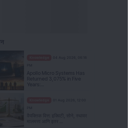
PM
Apollo Micro Systems Has
Returned 3,075% in Five
Years:...
Knowledge
01 Aug 2026, 12:00
PM
वैयक्तिक वित्त: इक्विटी, सोने, स्थावर
मालमत्ता आणि इतर ...
Knowledge
01 Aug 2026, 11:00
AM
पुट कॉल रेशियो म्हणजे काय आणि
गुंतवणूकदारांनी त्याचे कस...
Knowledge
01 Aug 2026, 10:00
AM
गुंतवणूकदारांनी टाळाव्या अशा पाच