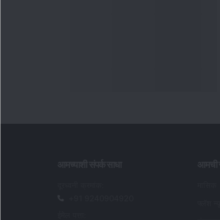
आमच्याशी संपर्क साधा
आमची स
दूरध्वनी क्रमांक
:
मासिक
+91 9240904920
फ्लॅश न्य
ईमेल पत्ता
: