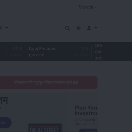
क
Life Insurance
-2.
9
Bajaj Finance
2.5
Corp.
-0.54
%
1,152.55
0.22
%
389.4
डीएसआयजेचे यूट्यूब चॅनेल एक्सप्लोर करा