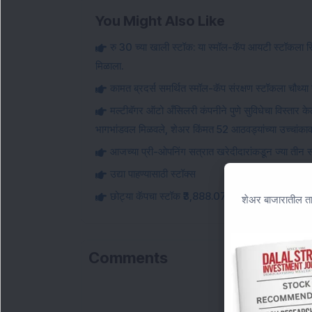
You Might Also Like
रु 30 च्या खाली स्टॉक: या स्मॉल-कॅप आयटी स्टॉकला सि
मिळाला.
कामत ब्रदर्स समर्थित स्मॉल-कॅप संरक्षण स्टॉकला चौथ्
मल्टीबॅगर ऑटो अँसिलरी कंपनीने पुणे सुविधेचा विस्तार
भागभांडवल मिळवले, शेअर किंमत 52 आठवड्यांच्या उच्चांका
आजच्या प्री-ओपनिंग सत्रात खरेदीदारांकडून ज्या तीन स्
उद्या पाहण्यासाठी स्टॉक्स
छोट्या कॅपचा स्टॉक ₹3,888.07 लाख ऑर्डर जिंकल्यानंत
शेअर बाजारातील ता
Comments