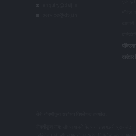
गुंतवणू
enquiry@dsij.in
मॉडेल प
service@dsij.in
व्यापारी
पोर्टफो
पॉवर का
वारंवार 
सेबी नोंदणीकृत संशोधन विश्लेषक तपशील
:
नोंदणीकृत नाव
:
डीएसआयजे वेल्थ अ‍ॅडव्हायझरी प्रायव्हेट
लिमिटेड (पूर्वी डीएसआयजे प्रायव्हेट लिमिटेड म्हणून ओळख