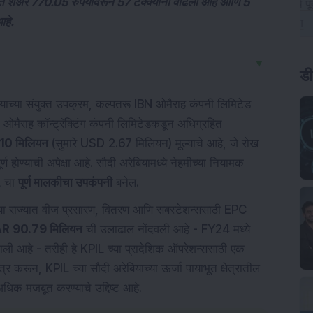
्रति शेअर 770.05 रुपयांवरून 57 टक्क्यांनी वाढला आहे आणि 5
आहे.
▼
ड
्याच्या संयुक्त उपक्रम, कल्पतरू IBN ओमैराह कंपनी लिमिटेड
ओमैराह कॉन्ट्रॅक्टिंग कंपनी लिमिटेडकडून अधिग्रहित
10 मिलियन
(सुमारे USD 2.67 मिलियन) मूल्याचे आहे, जे रोख
पूर्ण होण्याची अपेक्षा आहे. सौदी अरेबियामध्ये नेहमीच्या नियामक
L चा
पूर्ण मालकीचा उपकंपनी
बनेल.
या राज्यात वीज प्रसारण, वितरण आणि सबस्टेशन्ससाठी EPC
R 90.79 मिलियन
ची उलाढाल नोंदवली आहे - FY24 मध्ये
ली आहे - तरीही हे KPIL च्या प्रादेशिक ऑपरेशन्ससाठी एक
 करून, KPIL च्या सौदी अरेबियाच्या ऊर्जा पायाभूत क्षेत्रातील
क मजबूत करण्याचे उद्दिष्ट आहे.