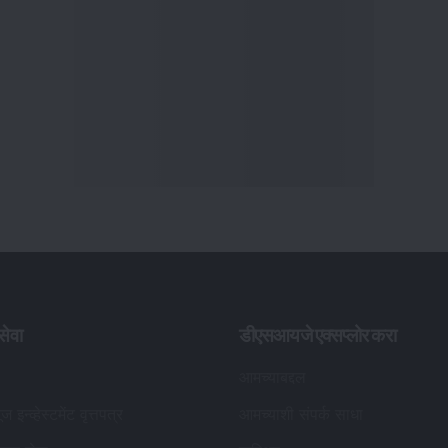
ेवा
डीएसआयजे एक्सप्लोर करा
आमच्याबद्दल
ूज इन्व्हेस्टमेंट वृत्तपत्र
आमच्याशी संपर्क साधा