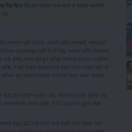
चा मिड ब्रिज
मिड-कॅप
नेत्यांना उघड करते जे उत्कृष्ट कामगिरी
ड करा
ी वीज प्रसारण आणि वितरण, इमारती आणि कारखाने, जलपुरवठा
तिशीलता (उड्डाणपूल आणि मेट्रो रेल), महामार्ग आणि विमानतळ
एक आहे. KPIL सध्या 30 हून अधिक देशांमध्ये प्रकल्प कार्यान्वित
L ने सर्व प्रमुख व्यवसायांमध्ये नेतृत्व स्थान राखले आहे, जे
णि सर्वोत्तम-इन-क्लास शाश्वतता मानकांचे पालन करून समर्थित
त 63,287 कोटी रुपयांवर आहे, ज्यामध्ये 3 टक्के वार्षिक वाढ
के आंतरराष्ट्रीय ऑर्डर्स आहेत. YTD आधारावर एकूण ऑर्डर
ज्
 टक्क्यांनी वाढून 22,316 कोटी रुपये झाली आणि निव्वळ नफा
पये झाला. कंपनीचे बाजार भांडवल 20,000 कोटी रुपयांपेक्षा