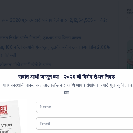
ंहस्थ 2028 प्रकल्पासाठी पश्चिम रेल्वेचा रु 12,12,64,565 चा ऑर्डर
या सलग निर्यात ऑर्डर मिळाली; एफआयआय हिस्सा वाढला.
 केला, 100 कोटी रुपयांची गुंतवणूक; नूतनीकरणीय ऊर्जा कंपनीतील 2.08%
वर पोहोचली।
टॉक्सना मोठी मागणी होती ते आहेत:
सर्वात आधी जाणून घ्या - २०२६ ची विशेष शेअर निवड
र 3.5% पेक्षा जास्त वाढला, एका महिन्यात 20% वाढला.
ज्या शिफारशींची मोफत प्रत डाउनलोड करा आणि आमचे संशोधन 'स्मार्ट गुंतवणुकी'ला बळ 
घ्या.
Loading...