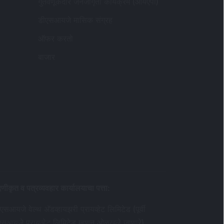
गुंतवणूकदार जनजागृती कार्यक्रम (आयएपी)
डीएसआयजे मासिक संग्रह
ऑफर करतो
बाजार
दणीकृत व पत्रव्यवहार कार्यालयाचा पत्ता
:
एसआयजे वेल्थ अ‍ॅडव्हायझरी प्रायव्हेट लिमिटेड (पूर्वी
एसआयजे प्रायव्हेट लिमिटेड म्हणून ओळखले जाणारे)