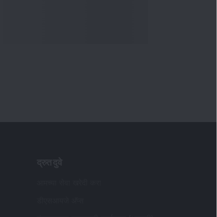
द्रुत दुवे
आमच्या सेवा खरेदी करा
डीएसआयजे अ‍ॅप्स