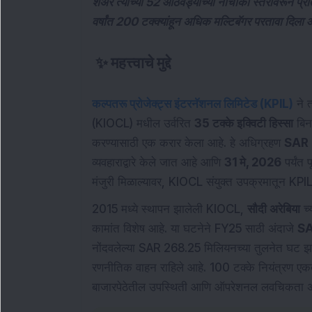
शेअर त्याच्या 52 आठवड्यांच्या नीचांकी स्तरावरून प
वर्षांत 200 टक्क्यांहून अधिक मल्टिबॅगर परतावा दिला 
✨
महत्त्वाचे मुद्दे
कल्पतरू प्रोजेक्ट्स इंटरनॅशनल लिमिटेड (KPIL)
ने त
(KIOCL) मधील उर्वरित
35 टक्के इक्विटी हिस्सा
बिन 
करण्यासाठी एक करार केला आहे. हे अधिग्रहण
SAR 
व्यवहाराद्वारे केले जात आहे आणि
31 मे, 2026
पर्यंत 
मंजुरी मिळाल्यावर, KIOCL संयुक्त उपक्रमातून KPI
2015 मध्ये स्थापन झालेली KIOCL,
सौदी अरेबिया
च्
कामांत विशेष आहे. या घटनेने FY25 साठी अंदाजे
SA
नोंदवलेल्या SAR 268.25 मिलियनच्या तुलनेत घट झा
रणनीतिक वाहन राहिले आहे. 100 टक्के नियंत्रण एकत्र
बाजारपेठेतील उपस्थिती आणि ऑपरेशनल लवचिकता अधि