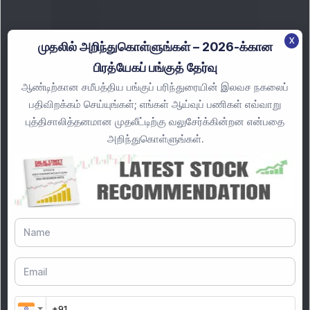
X
முதலில் அறிந்துகொள்ளுங்கள் – 2026-க்கான
பிரத்யேகப் பங்குத் தேர்வு
ஆண்டிற்கான சமீபத்திய பங்குப் பரிந்துரையின் இலவச நகலைப்
பதிவிறக்கம் செய்யுங்கள்; எங்கள் ஆய்வுப் பணிகள் எவ்வாறு
புத்திசாலித்தனமான முதலீட்டிற்கு வலுசேர்க்கின்றன என்பதை
அறிந்துகொள்ளுங்கள்.