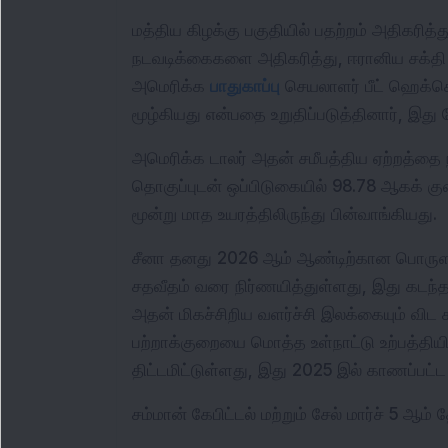
மத்திய கிழக்கு பகுதியில் பதற்றம் அதிகரித
நடவடிக்கைகளை அதிகரித்து, ஈரானிய சக்தி
அமெரிக்க 
பாதுகாப்பு
 செயலாளர் பீட் ஹெக்செ
மூழ்கியது என்பதை உறுதிப்படுத்தினார், இது
அமெரிக்க டாலர் அதன் சமீபத்திய ஏற்றத்தை ந
தொகுப்புடன் ஒப்பிடுகையில் 98.78 ஆகக் கு
மூன்று மாத உயரத்திலிருந்து பின்வாங்கியது.
சீனா தனது 2026 ஆம் ஆண்டிற்கான பொருளாத
சதவீதம் வரை நிர்ணயித்துள்ளது, இது கடந்த
அதன் மிகச்சிறிய வளர்ச்சி இலக்கையும் விட
பற்றாக்குறையை மொத்த உள்நாட்டு உற்பத்தியி
திட்டமிட்டுள்ளது, இது 2025 இல் காணப்பட
சம்மான் கேபிட்டல் மற்றும் சேல் மார்ச் 5 ஆம்