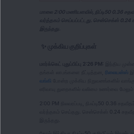
மாலை 2:00 மணியளவில், நிப்டி50 0.36 சதவீத
வர்த்தகம் செய்யப்பட்டது. சென்செக்ஸ் 0.24 ச
இருந்தது.
✨
முக்கிய குறிப்புகள்
மார்க்கெட் புதுப்பிப்பு 2:26 PM:
 இந்திய முன்
தங்கள் லாபங்களை நீட்டித்தன, 
ரிலையன்ஸ்
வங்கி
 போன்ற முக்கிய நிறுவனங்களில் வாங்க
எரிவாயு துறைகளில் வலிமை உணர்வை மேலும் 
2:00 PM நிலவரப்படி, நிஃப்டி50 0.36 சதவீதம்
வர்த்தகம் செய்தது. சென்செக்ஸ் 0.24 சதவீதம
இருந்தது.
கோல் இந்தியா நிஃப்டி50 குறியீட்டில் இரண்ட