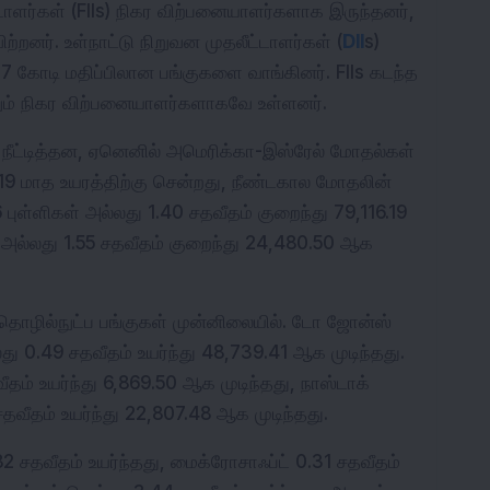
்டாளர்கள் (FIIs) நிகர விற்பனையாளர்களாக இருந்தனர், 
்றனர். உள்நாட்டு நிறுவன முதலீட்டாளர்கள் (
DII
s) 
17 கோடி மதிப்பிலான பங்குகளை வாங்கினர். FIIs கடந்த 
ும் நிகர விற்பனையாளர்களாகவே உள்ளனர்.
நீட்டித்தன, ஏனெனில் அமெரிக்கா-இஸ்ரேல் மோதல்கள் 
9 மாத உயரத்திற்கு சென்றது, நீண்டகால மோதலின் 
புள்ளிகள் அல்லது 1.40 சதவீதம் குறைந்து 79,116.19 
ள் அல்லது 1.55 சதவீதம் குறைந்து 24,480.50 ஆக 
தொழில்நுட்ப பங்குகள் முன்னிலையில். டோ ஜோன்ஸ் 
ு 0.49 சதவீதம் உயர்ந்து 48,739.41 ஆக முடிந்தது. 
ம் உயர்ந்து 6,869.50 ஆக முடிந்தது, நாஸ்டாக் 
தவீதம் உயர்ந்து 22,807.48 ஆக முடிந்தது. 
.82 சதவீதம் உயர்ந்தது, மைக்ரோசாஃப்ட் 0.31 சதவீதம் 