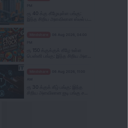
PM
ரூ 40 க்கு கீழேயுள்ள பங்கு:
இந்த சிறிய அளவிலான ஸ்டீல் ப...
Mindshare
06 Aug 2026, 04:00
PM
ரூ 150 க்குக்குக் கீழே உள்ள
பென்னி பங்கு: இந்த சிறிய அள...
Mindshare
06 Aug 2026, 11:00
AM
ரூ 30 க்குக் கீழ் பங்கு: இந்த
சிறிய அளவிலான ஐடி பங்கு ச...