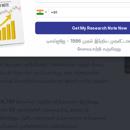
விட அதிகமாக செயல்பட்டன. நிஃப்டி மிட்காப் 
ல் நிஃப்டி ஸ்மால்காப் குறியீடு 1.11 சதவீதம் உயர்ந்தது.
Get My Research Note Now
டு முன்னணி உயர்வுகளைப் பெற்றது, அதனை தொடர்ந்து 
ஃப்டி ஆட்டோ குறியீடுகள் வந்தன.
டிஎஸ்ஐஜே - 1986 முதல் இந்திய முதலீட்டாள
சேவையாற்றி வருகிறது
 அடிப்படை குறியீடுகள், சென்செக்ஸ் மற்றும் நிஃப்டி 
்புடன் தொடங்க வாய்ப்புள்ளது, உலக சந்தைகளில் 
ிவுக்கு கொண்டு வருவதற்கான இரான் ரகசிய தூதரக 
 24,700 நிலைக்கு அருகே வர்த்தகமாக இருந்தது, 
மார் 63 புள்ளிகளின் விலையுயர்வு, உள்நாட்டு 
க்கிறது. ஆசிய சந்தைகள் கூர்மையான உயர்வுகளை 
பங்குகள் முன்னிலையில் அதிகரித்தன.