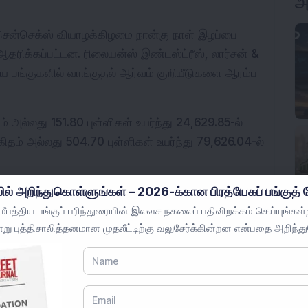
அ
் சென்செக்ஸ் வியாழக்கிழமை நான்கு நாள் இழப்பை 
தரிக்கப்பட்டன. ரிலையன்ஸ் இண்டஸ்ட்ரீஸ், லார்சன் & 
ய பங்குகளில் வாங்குதல் ஆர்வம் குறியீடுகளை ஆரம்ப 
 அல்லது 151.80 புள்ளிகள் உயர்ந்து 24,629.85-ல் 
தம் அல்லது 504.70 புள்ளிகள் உயர்ந்து 79,626.04-ல் 
ில் அறிந்துகொள்ளுங்கள் – 2026-க்கான பிரத்யேகப் பங்குத் த
க்க குறியீடுகள் இரவு முழுவதும் மீட்கப்பட்டதால், 
ப வர்த்தகத்தில் முன்னேறின. தென் கொரியாவின் 
பத்திய பங்குப் பரிந்துரையின் இலவச நகலைப் பதிவிறக்கம் செய்யுங்கள்;
று புத்திசாலித்தனமான முதலீட்டிற்கு வலுசேர்க்கின்றன என்பதை அறிந்த
முந்தைய அமர்வின் இழப்புகளை மீட்டது, ஜப்பானின் 
.
ஸ்ட்ரீஸ், 
அதானி
 போர்ட்ஸ் மற்றும் ஸ்பெஷல் எகனாமிக் 
யர்வுகளைப் பெற்றன.