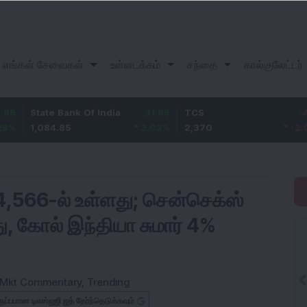
எங்கள் சேவைகள்
உள்ளடக்கம்
சந்தை
கால்குலேட்டர்
e Bank Of India
31.85
TCS
-49.8
Baja
4.85
3.02
%
2,370
-2.06
%
1,14
 24,566-ல் உள்ளது; சென்செக்ஸ்
து, கோல் இந்தியா சுமார் 4%
Mkt Commentary
,
Trending
ருப்பமான டிஎஸ்ஐஜி ஐத் தேர்ந்தெடுக்கவும்