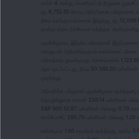
மார்ச் 4 அன்று, வெளிநாட்டு நிறுவன முதலீட
ரூ. 8,752.65 கோடி மதிப்பிலான பங்குகளை விற
நிகர வாங்குபவர்களாக இருந்து, ரூ. 12,068.
நான்கு தொடர்ச்சியான வர்த்தக அமர்வுகளில
புதன்கிழமை, இந்திய சந்தைகள் இழப்புகளை 
ஈரானுடன் அதிகரித்ததால் எண்ணெய் விலை 1
அச்சத்தை தூண்டியது. சென்செக்ஸ் 1,122.66 
ஆக மூடப்பட்டது, நிப்டி 50 385.20 புள்ளிக
முடிந்தது.
அமெரிக்க பங்குகள் புதன்கிழமை உயர்ந்தன, 
தொழில்துறை சராசரி 238.14 புள்ளிகள் அல்லத
S&P 500 52.87 புள்ளிகள் அல்லது 0.78 சதவீத
காம்போசிட் 290.79 புள்ளிகள் அல்லது 1.29 ச
என்விடியா 1.66 சதவீதம் உயர்ந்தது, ஏஎம்டி 5