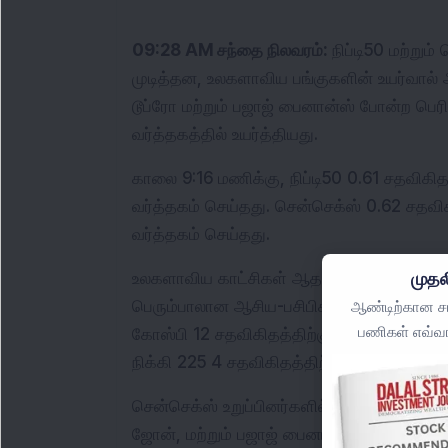
09:28 AM சந்தை நிலவரம்: 
நிப்டி50 மற்றும
முடித்தன, உலகளாவிய பங்குகளின் உயர்வால் ஆ
டூப்ரோ மற்றும் பஜாஜ் பைனான்ஸ் போன்ற பெரி
வர்த்தகத்தில் உயர்த்தியது.
காலை 9:16 மணிக்கு, நிப்டி50 0.61 சதவிகிதம்
வர்த்தகம் செய்தது. சென்செக்ஸ் 0.62 சதவிகி
வர்த்தகம் செய்தது.
முதல
உலகளாவிய காட்சிகள் ஆதரவாக இருந்தன. அமெரி
பெரும்பாலான ஆசிய-பசிபிக் சந்தைகள் ஆரம்
ஆண்டிற்கான சமீ
பணிகள் எவ்வா
கோஸ்பி 12 சதவிகிதத்திற்கு மேல் உயர்ந்து, 
நிக்கி 225 4 சதவிகிதத்திற்கு மேல் உயர்ந்தது
சென்செக்ஸ் உறுப்பினர்களில், ரிலையன்ஸ் இன்ட
ஜோன், மற்றும் பஜாஜ் பைனான்ஸ் முன்னணி உ