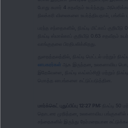
போது சுமார் 4 சதவீதம் உயர்ந்தது. அமெரிக்கா
நிலக்கரி விலைகளை உயர்த்தியதால், பங்கில் 
பரந்த சந்தைகளில், நிஃப்டி மிட்காப் குறியீடு
நிஃப்டி ஸ்மால்காப் குறியீடு 0.63 சதவீதம் உ
வாங்குதலை பிரதிபலிக்கிறது.
துறைத்தலத்தில், நிஃப்டி மெட்டல் மற்றும் நிஃப
லாபகரர்கள்
 ஆக இருந்தன, உலகளாவிய பொருள
இதேவேளை, நிஃப்டி எஃப்எம்சி‌ஜி மற்றும் நிஃப்டி ஐடி குறியீடுகள் குறைவாக வர்த்தகம் செய்தன, 
மொத்த லாபங்களை கட்டுப்படுத்தின.
மார்க்கெட் புதுப்பிப்பு 12:27 PM: 
நிஃப்டி 50 ம
தொடரை முறித்தன, உலகளாவிய பங்குகளில் ஏற்
சந்தைகளில் இருந்து நேர்மறையான சுட்டுக்கள்