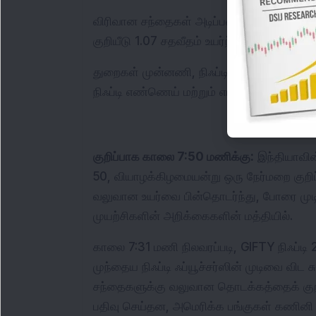
விரிவான சந்தைகள் அடிப்படை அளவுகோல்களை 
குறியீடு 1.07 சதவீதம் உயர்ந்தது, அதே நேரத்தி
துறைகள் முன்னணி, நிஃப்டி ரியால்டி குறியீ
நிஃப்டி எண்ணெய் மற்றும் எரிவாயு மற்றும் நி
குறிப்பாக காலை 7:50 மணிக்கு:
 இந்தியாவின்
50, வியாழக்கிழமையன்று ஒரு நேர்மறை குறிப
வலுவான உயர்வை பின்தொடர்ந்து, போரை முட
முயற்சிகளின் அறிக்கைகளின் மத்தியில்.
காலை 7:31 மணி நிலவரப்படி, GIFTY நிஃப்டி
முந்தைய நிஃப்டி ஃப்யூச்சர்ஸின் முடிவை விட சு
சந்தைகளுக்கு வலுவான தொடக்கத்தைக் குறி
பதிவு செய்தன, அமெரிக்க பங்குகள் கணினி 