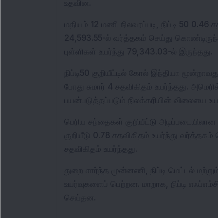
உதவின.
மதியம் 12 மணி நிலவரப்படி, நிப்டி 50 0.46 ச
24,593.55-ல் வர்த்தகம் செய்து கொண்டிருந
புள்ளிகள் உயர்ந்து 79,343.03-ல் இருந்தது.
நிப்டி50 குறியீட்டில் கோல் இந்தியா மூன்றாவ
போது சுமார் 4 சதவிகிதம் உயர்ந்தது. அமெரிக்
பயன்படுத்தப்படும் நிலக்கரியின் விலையை உய
பெரிய சந்தைகள் குறியீட்டு அடிப்படையிலான க
குறியீடு 0.78 சதவிகிதம் உயர்ந்து வர்த்தகம் 
சதவிகிதம் உயர்ந்தது.
துறை சார்ந்த முன்னணி, நிப்டி மெட்டல் மற்றும்
உயர்வுகளைப் பெற்றன. மாறாக, நிப்டி எஃப்எம்சிஜி
செய்தன.