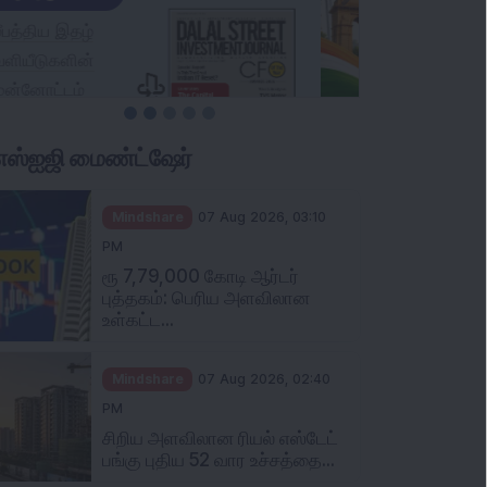
ிஎஸ்ஐஜி மைண்ட்ஷேர்
Mindshare
07 Aug 2026, 03:10
PM
ரூ 7,79,000 கோடி ஆர்டர்
புத்தகம்: பெரிய அளவிலான
உள்கட்ட...
Mindshare
07 Aug 2026, 02:40
PM
சிறிய அளவிலான ரியல் எஸ்டேட்
பங்கு புதிய 52 வார உச்சத்தை...