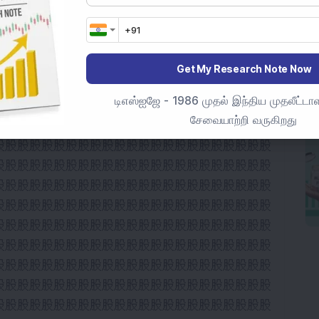
Get My Research Note Now
டிஎஸ்ஐஜே - 1986 முதல் இந்திய முதலீட்டாள
சேவையாற்றி வருகிறது