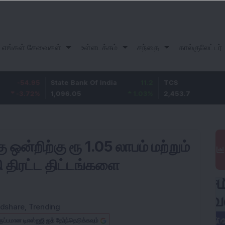
எங்கள் சேவைகள்
உள்ளடக்கம்
சந்தை
கால்குலேட்டர்
4.95
State Bank Of India
11.2
TCS
.72
%
1,096.05
1.03
%
2,453.7
3
 ஒன்றிற்கு ரூ 1.05 லாபம் மற்றும்
 திரட்ட திட்டங்களை
dshare
,
Trending
ருப்பமான டிஎஸ்ஐஜி ஐத் தேர்ந்தெடுக்கவும்