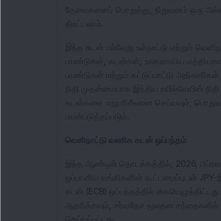
தேவைகளைப் பொறுத்து, நிறுவனம் ஒரு அல்ல
திரட்டலாம்.
இந்த கடன் பல்வேறு உள்நாட்டு மற்றும் வெளிந
பாண்டுகள், கடன்கள், உலகளாவிய மத்தியகால
பாண்டுகள் மற்றும் கட்டுப்பாட்டு அதிகாரிகள்
நிதி முதன்மையாக இந்திய ரயில்வேயின் நிதி
கடன்களை மறுபரிசீலனை செய்யவும், பொதுவ
பயன்படுத்தப்படும்.
வெளிநாட்டு வணிக கடன் ஒப்பந்தம்
இந்த ஆண்டின் தொடக்கத்தில், 2026, பிப்ரவர
ஜப்பானிய வங்கிகளின் கூட்டமைப்புடன் JPY
கடன் (ECB) ஒப்பந்தத்தில் கையெழுத்திட்டத
ஆதரிக்கவும், சர்வதேச மூலதன சந்தைகளில் 
செய்யப்பட்டது.