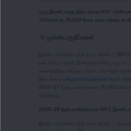
குழு இரண்டாவது இடைக்கால लाभாச்சியமாக பங
27க்கான ரூ 70,000 கோடி வரை சந்தை கடன் 
✨
முக்கிய குறிப்புகள்
இந்திய ரெயில்வே நிதி கழக லிமிடெட் (IRFC) 
நடைபெற்ற அதன் இயக்குநர்களின் குழு கூட்டத
கவனத்திற்கு வந்தது. அதன் பரிமாற்றச் சுர
இடைக்கால 
பங்குதாரர்களுக்கான லாபம்
 அறிவ
2026–27 நிதியாண்டுக்கான 70,000 கோடி ரூப
அளித்தது.
2025–26 நிதியாண்டுக்கான IRFC இரண்டா
இந்திய ரெயில்வே நிதி கழக லிமிடெட் நிறுவன