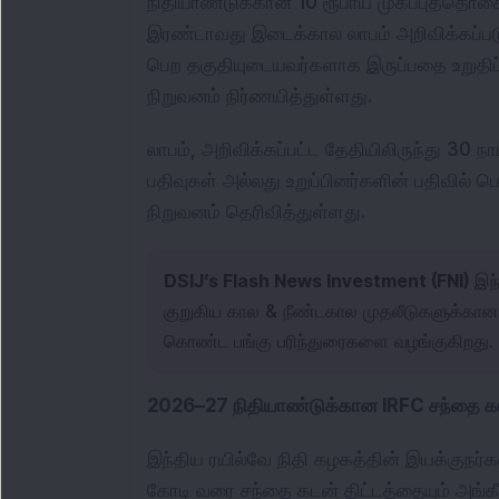
நிதியாண்டுக்கான 10 ரூபாய் முகப்புத்தொகை 
இரண்டாவது இடைக்கால லாபம் அறிவிக்கப்படுவ
பெற தகுதியுடையவர்களாக இருப்பதை உறுதிப்ப
நிறுவனம் நிர்ணயித்துள்ளது.
லாபம், அறிவிக்கப்பட்ட தேதியிலிருந்து 30 நா
பதிவுகள் அல்லது உறுப்பினர்களின் பதிவில் பெ
நிறுவனம் தெரிவித்துள்ளது.
DSIJ’s Flash News Investment (FNI)
இந்
குறுகிய கால & நீண்டகால முதலீடுகளுக்கான 
கொண்ட பங்கு பரிந்துரைகளை வழங்குகிறது.
2026–27 நிதியாண்டுக்கான IRFC சந்தை கடன
இந்திய ரயில்வே நிதி கழகத்தின் இயக்குநர்
கோடி வரை சந்தை கடன் திட்டத்தையும் அங்கீக