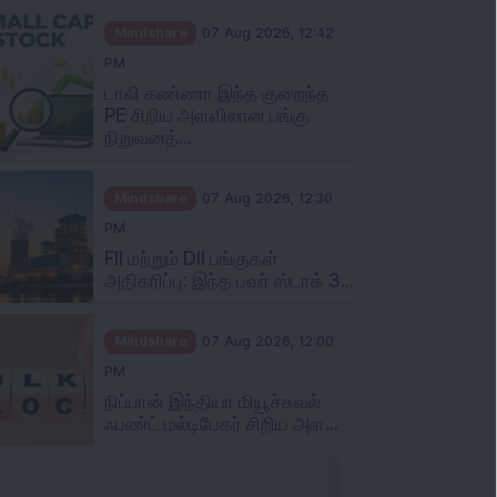
Mindshare
07 Aug 2026, 12:42
PM
டாலி கண்ணா இந்த குறைந்த
PE சிறிய அளவிலான பங்கு
நிறுவனத்...
Mindshare
07 Aug 2026, 12:30
PM
FII மற்றும் DII பங்குகள்
அதிகரிப்பு: இந்த பவர் ஸ்டாக் 3...
Mindshare
07 Aug 2026, 12:00
PM
நிப்பான் இந்தியா மியூச்சுவல்
ஃபண்ட் மல்டிபேகர் சிறிய அள...