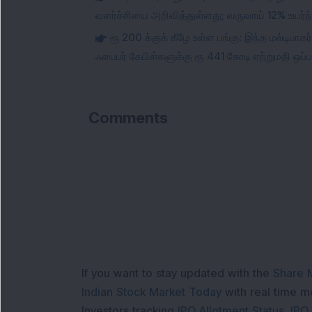
வளர்ச்சியை அறிவித்துள்ளது; வருவாய் 12% உயர்ந்
ரூ 200 க்குக் கீழே உள்ள பங்கு: இந்த மல்டிபாக
ஃபைபர் கேபிள்களுக்கு ரூ 441 கோடி ஏற்றுமதி ஒப்ப
Comments
If you want to stay updated with the
Share 
Indian Stock Market Today
with real time 
Investors tracking
IPO Allotment Status
,
IPO