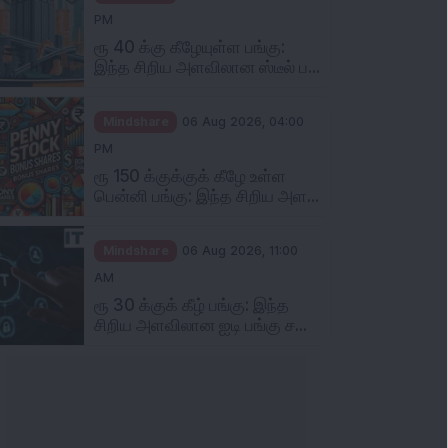
PM
ரூ 40 க்கு கீழேயுள்ள பங்கு:
இந்த சிறிய அளவிலான ஸ்டீல் ப...
Mindshare
06 Aug 2026, 04:00
PM
ரூ 150 க்குக்குக் கீழே உள்ள
பென்னி பங்கு: இந்த சிறிய அள...
Mindshare
06 Aug 2026, 11:00
AM
ரூ 30 க்குக் கீழ் பங்கு: இந்த
சிறிய அளவிலான ஐடி பங்கு ச...