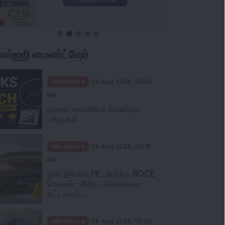
ிஎஸ்ஐஜி மைண்ட்ஷேர்
Mindshare
06 Aug 2026, 08:30
PM
நாளை கவனிக்க வேண்டிய
பங்குகள்
Mindshare
06 Aug 2026, 06:15
PM
ஒரே இலக்க PE, உயர்ந்த ROCE
கொண்ட சிறிய அளவிலான
கட்டமைப்...
Mindshare
06 Aug 2026, 05:30