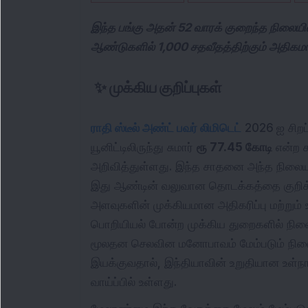
இந்த பங்கு அதன் 52 வாரக் குறைந்த நிலையிலிர
ஆண்டுகளில் 1,000 சதவீதத்திற்கும் அதிகம
✨
முக்கிய குறிப்புகள்
ராதி ஸ்டீல் அண்ட் பவர் லிமிடெட்
2026 ஐ சிறப
யூனிட்டிலிருந்து சுமார்
ரூ 77.45 கோடி
என்ற 
அறிவித்துள்ளது. இந்த சாதனை அந்த நிலை
இது ஆண்டின் வலுவான தொடக்கத்தை குறிக்கி
அளவுகளின் முக்கியமான அதிகரிப்பு மற்றும் 
பொறியியல் போன்ற முக்கிய துறைகளில் நில
மூலதன செலவின மனோபாவம் மேம்படும் நிலையி
இயக்குவதால், இந்தியாவின் உறுதியான உள்ந
வாய்ப்பில் உள்ளது.