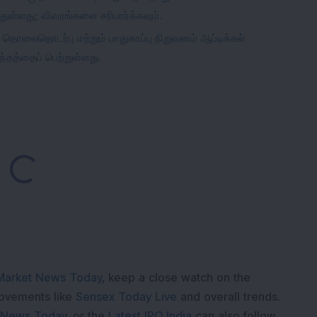
துள்ளது; விவரங்களை சரிபார்க்கவும்.
ர் தொலைதொடர்பு மற்றும் பாதுகாப்பு நிறுவனம் ஆப்டிக்கல்
ந்தத்தைப் பெற்றுள்ளது.
Loading...
Market News Today
, keep a close watch on the
movements like
Sensex Today Live
and overall trends.
 News Today
, or the
Latest IPO India
can also follow