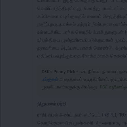
மேலாண்மை இந்த வேகத்தை மேலும் மேம்படு
வெளிப்படுத்தியுள்ளது, சொத்து பயன்பாட்டை 
கம்பிகளை வழங்குவதில் கவனம் செலுத்திய
நகர்ப்புறமயமாக்கல் மற்றும் நீண்டகால வளர
உள்ளடக்கிய பரந்த தொழில் போக்குகளுடன் இண
உற்பத்தியை முன்னுரிமைப்படுத்துவதன் மூலம்
ஜனவரியை அடிப்படையாகக் கொண்டு, ஆண்டு 
மதிப்பை வழங்குவதை நோக்கமாகக் கொண்ட
DSIJ's Penny Pick
உடன், நீங்கள் நாளைய தல
பங்குகள்
அணுகலைப் பெறுகிறீர்கள். குறைந்த
முதலீட்டாளர்களுக்கு சிறந்தது.
PDF வழிகாட்ட
நிறுவனம் பற்றி
ராதி ஸ்டீல் அண்ட் பவர் லிமிடெட் (RSPL), 1
தொழில்துறையில் முன்னணி நிறுவனமாக, ராதி