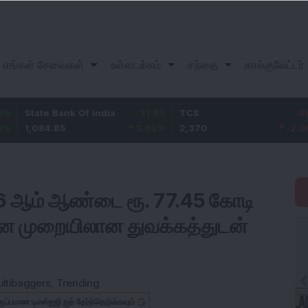
எங்கள் சேவைகள்
உள்ளடக்கம்
சந்தை
கால்குலேட்டர்
e Bank Of India
31.85
TCS
-49.8
Baja
4.85
3.02
%
2,370
-2.06
%
1,14
026 ஆம் ஆண்டை ரூ. 77.45 கோடி
ை முறையிலான துவக்கத்துடன்
ltibaggers
,
Trending
ருப்பமான டிஎஸ்ஐஜி ஐத் தேர்ந்தெடுக்கவும்