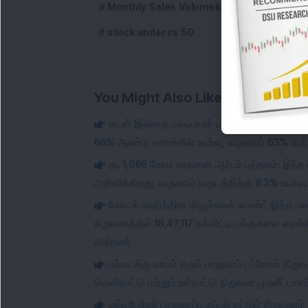
Monthly Sales Volumes
Rathi Steel 
stock under rs 50
You Might Also Like
கடன் இல்லாத மல்டிபாகர் பங்கு பரிமாற்ற நி
66% ஆண்டு கணக்கில் உயர்வு, வருவாய் 63% உயர்
ரூ. 1,686 கோடி சாதனை ஆர்டர் புத்தகம்: இந்த 
அறிவிக்கிறது; வருவாய் வருடத்திற்கு 8.3% உயர்வு.
கோடக் மஹிந்திரா மியூச்சுவல் ஃபண்ட் இந்த பல 
நிறுவனத்தில் 18,47,117 ஈக்விட்டி பங்குகளை வாங்
விற்றனர்.
பல்மடங்கு லாபம் தரும் பாதுகாப்பு ட்ரோன் நிறுவ
வெளிநாட்டு மற்றும் உள்நாட்டு நிறுவன முதலீட்டாளர்
மல்டிபேக்கர் பாதுகாப்பு கப்பல் கட்டும் நிறு