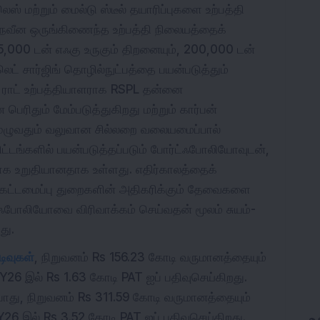
் மற்றும் மைல்டு ஸ்டீல் தயாரிப்புகளை உற்பத்தி
ல் நவீன ஒருங்கிணைந்த உற்பத்தி நிலையத்தைக்
000 டன் எஃகு உருகும் திறனையும், 200,000 டன்
்லெட் சார்ஜிங் தொழில்நுட்பத்தை பயன்படுத்தும்
் ராட் உற்பத்தியாளராக RSPL தன்னை
ெரிதும் மேம்படுத்துகிறது மற்றும் கார்பன்
முழுவதும் வலுவான சில்லறை வலையமைப்பால்
 திட்டங்களில் பயன்படுத்தப்படும் போர்ட்ஃபோலியோவுடன்,
யாக உறுதியானதாக உள்ளது. எதிர்காலத்தைக்
ம் கட்டமைப்பு துறைகளின் அதிகரிக்கும் தேவைகளை
்ட்ஃபோலியோவை விரிவாக்கம் செய்வதன் மூலம் சுயம்-
து.
டிவுகள்
,
நிறுவனம் Rs 156.23 கோடி வருமானத்தையும்
2FY26 இல் Rs 1.63 கோடி PAT ஐப் பதிவுசெய்கிறது
.
போது,
நிறுவனம் Rs 311.59 கோடி வருமானத்தையும்
1FY26 இல் Rs 3.52 கோடி PAT ஐப் பதிவுசெய்கிறது
.