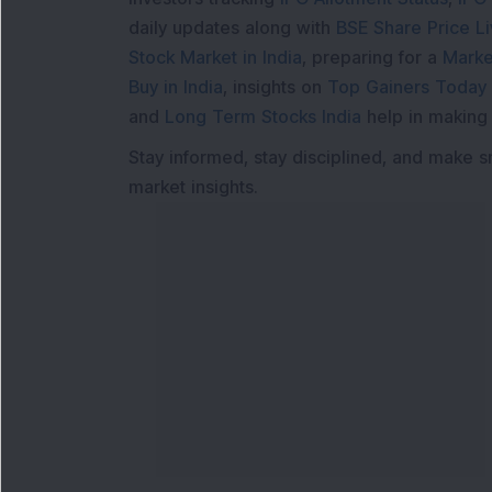
daily updates along with
BSE Share Price L
Stock Market in India
, preparing for a
Marke
Buy in India
, insights on
Top Gainers Today 
and
Long Term Stocks India
help in making
Stay informed, stay disciplined, and make s
market insights.