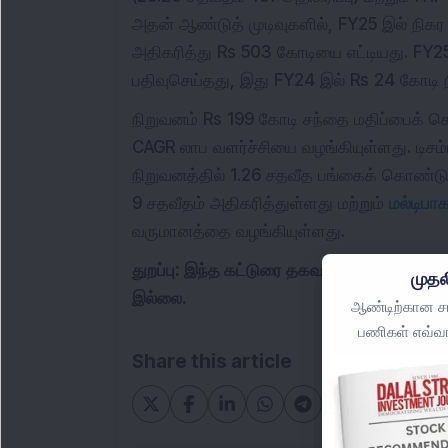
அதன் ஆண்டுத் முடிவுகளில், FY25 இல் நிகர
அதிகரித்து Rs 503 கோடியை எட்டியது. FY2
பதிவுசெய்தது, இது FY24 இல் Rs 24 கோடி ந
நிறுவனம் Rs 199 கோடி சந்தை மதிப்பைக் க
CAGR லாப வளர்ச்சியை வழங்கியுள்ளது. டிசம்
நிறுவனத்தில் 1.26 சதவீத பங்கைக் கொண்ட
9 சதவீதம் அதிகரித்துள்ளது மற்றும்
மல்டிபாக
வருமானத்தை வழங்கியுள்ளது.
துறப்பு: இந்த கட்டுரை தகவல் நோக்கங்களுக
முதல
இல்லை.
ஆண்டிற்கான சமீ
பணிகள் எவ்வா
Share this article