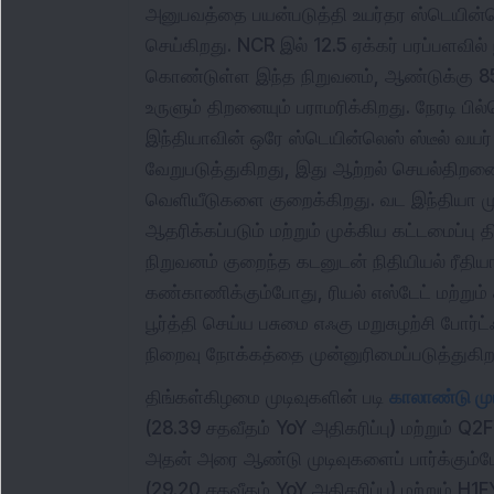
அனுபவத்தை பயன்படுத்தி உயர்தர ஸ்டெயின்லெஸ
செய்கிறது. NCR இல் 12.5 ஏக்கர் பரப்பளவி
கொண்டுள்ள இந்த நிறுவனம், ஆண்டுக்கு 85,
உருளும் திறனையும் பராமரிக்கிறது. நேரடி பில
இந்தியாவின் ஒரே ஸ்டெயின்லெஸ் ஸ்டீல் வயர
வேறுபடுத்துகிறது, இது ஆற்றல் செயல்திறனை ப
வெளியீடுகளை குறைக்கிறது. வட இந்தியா 
ஆதரிக்கப்படும் மற்றும் முக்கிய கட்டமைப்பு
நிறுவனம் குறைந்த கடனுடன் நிதியியல் ரீதி
கண்காணிக்கும்போது, ரியல் எஸ்டேட் மற்று
பூர்த்தி செய்ய பசுமை எஃகு மறுசுழற்சி போர
நிறைவு நோக்கத்தை முன்னுரிமைப்படுத்துகிற
திங்கள்கிழமை முடிவுகளின் படி
காலாண்டு மு
(28.39 சதவீதம் YoY அதிகரிப்பு) மற்றும் Q
அதன் அரை ஆண்டு முடிவுகளைப் பார்க்கும்
(29.20 சதவீதம் YoY அதிகரிப்பு) மற்றும் H