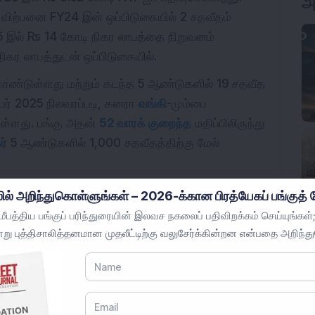
அ
 விற்பனை FY24 இன் ஒப்பிடுகையில் 2 சதவீதம்
5 இல் Rs 14 கோடி நிகர லாபத்தை நிறுவனம்
ிகர லாபத்துடன் ஒப்பிடுகையில்.
ொண்டுள்ளது மற்றும் கடந்த 5 ஆண்டுகளில் 19 சதவீத
பர் 2025 நிலவரப்படி, கனரா
வங்கி
-மும்பை
ுள்ளது.
பங்கு அதன்
52 வாரக் குறைந்த
மதிப்பிலிருந்து
ர்
5 ஆண்டுகளில் 1,000 சதவீதத்திற்கு மேல்
்காக மட்டுமே மற்றும் முதலீட்டு ஆலோசனையாக
ில் அறிந்துகொள்ளுங்கள் – 2026-க்கான பிரத்யேகப் பங்குத் த
பத்திய பங்குப் பரிந்துரையின் இலவச நகலைப் பதிவிறக்கம் செய்யுங்கள்;
று புத்திசாலித்தனமான முதலீட்டிற்கு வலுசேர்க்கின்றன என்பதை அறிந்த