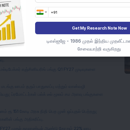
and Power Ltd
Steel Company
Get My Research Note Now
டிஎஸ்ஐஜே - 1986 முதல் இந்திய முதலீட்டாள
சேவையாற்றி வருகிறது
றுவனம் வலுவான Q1 FY27 முடிவுகளை அறிவித்துள்ளது; PAT
வு.
மல்டிபேக்கர் எஞ்சினியரிங் பங்கு Q1 FY27 முடிவுகளை
மடங்கு லாபம் தரும் பாதுகாப்பு மற்றும் வான்வழி
கியது; ப்ரமோட்டர்கள் பல்க் டீல் மூலம் சம அளவு பங்குகளை
னம் ரூ 151 கோடி அரசு நிதி பெற முன் ஒப்புதல் பெற்றது;
களின் பங்கு அதிகரிப்பு.
வனம் FY27 முதல் காலாண்டில் ஆண்டு தோறும் 22% லாப