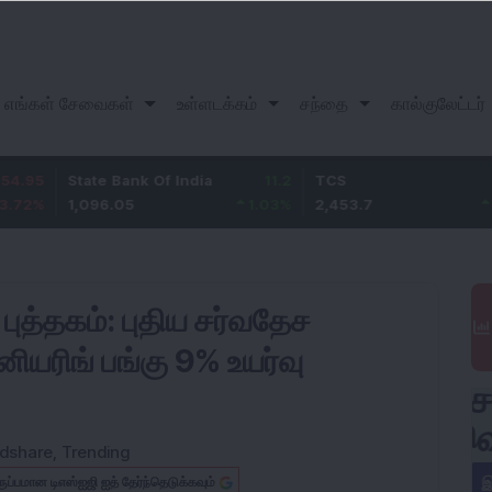
எங்கள் சேவைகள்
உள்ளடக்கம்
சந்தை
கால்குலேட்டர்
State Bank Of India
11.2
TCS
83.7
1,096.05
1.03
%
2,453.7
3.53
%
புத்தகம்: புதிய சர்வதேச
னியரிங் பங்கு 9% உயர்வு
dshare
,
Trending
ருப்பமான டிஎஸ்ஐஜி ஐத் தேர்ந்தெடுக்கவும்