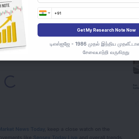
2 வார உச்சத்தை எட்டியது, ஏனெனில் நிறுவனம் Q1 FY27 இல்
1% உயர்ந்தது.
ன பங்கு நிறுவனத்தில் 1.05% பங்குகளை வைத்துள்ளார்;
Get My Research Note Now
ம் 540% அதிகரிக்கிறது.
டிஎஸ்ஐஜே - 1986 முதல் இந்திய முதலீட்டாள
சேவையாற்றி வருகிறது
ading...
Market News Today
, keep a close watch on the
movements like
Sensex Today Live
and overall trends.