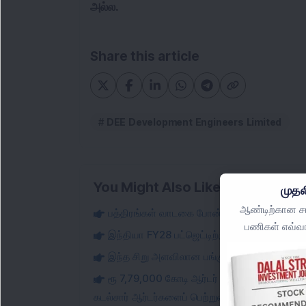
அல்ல.
Share this article
DEE Development Engineers Limited
You Might Also Like
முதல
ஆண்டிற்கான சமீ
பத்திரங்கள் வாடகை போன்ற வருமானத்தை மாற்
பணிகள் எவ்வா
இந்தியா FY28 பட்ஜெட்டிற்குள் ஒற்றை இலக்க
இந்த சிறு அளவிலான பங்கு, வலுவான முதல் காலா
ரூ 7,79,000 கோடி ஆர்டர் புத்தகம்: பெரிய அ
கடல்சார் ஆர்டர்களைப் பெற்றுள்ளது; விவரங்களைச் 