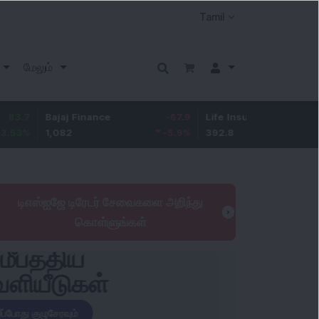
மேலும்
Bajaj Finance
-67.9
Life Insurance Corp.
5.25
1,082
-5.9
%
392.8
1.35
%
டிஎஸ்ஐஜே டிரேடர் சேவைகளை அறிந்து
கொள்ளுங்கள்