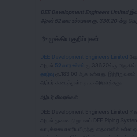
DEE Development Engineers Limited இன் ப
அதன் 52 வார உச்சமான ரூ. 336.20-க்கு நெ
✨
முக்கிய குறிப்புகள்
DEE Development Engineers Limited
 ஷே
அதன் 
52 வார உச்சம்
 ரூ.336.20க்கு அருகில்
தாழ்வு
 ரூ.183.00 ஆக உள்ளது. இந்நிறுவனம் 
ஆர்டர் கிடைத்துள்ளதாக அறிவித்தது.
ஆர்டர் விவரங்கள்
DEE Development Engineers Limited நிற
அதன் துணை நிறுவனம் DEE Piping Systems 
வாடிக்கையாளரிடமிருந்து தைவானில் உள்ள ஒர