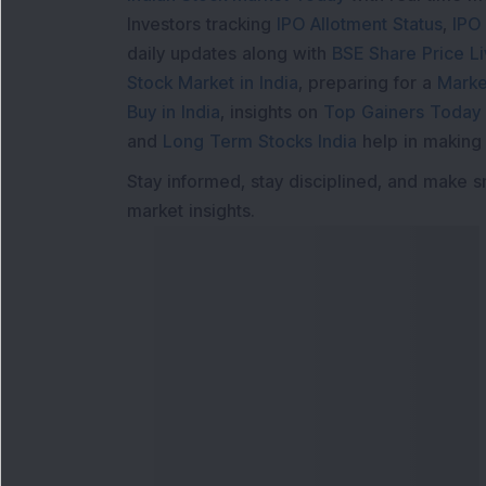
Investors tracking
IPO Allotment Status
,
IPO
daily updates along with
BSE Share Price L
Stock Market in India
, preparing for a
Marke
Buy in India
, insights on
Top Gainers Today 
and
Long Term Stocks India
help in making
Stay informed, stay disciplined, and make s
market insights.