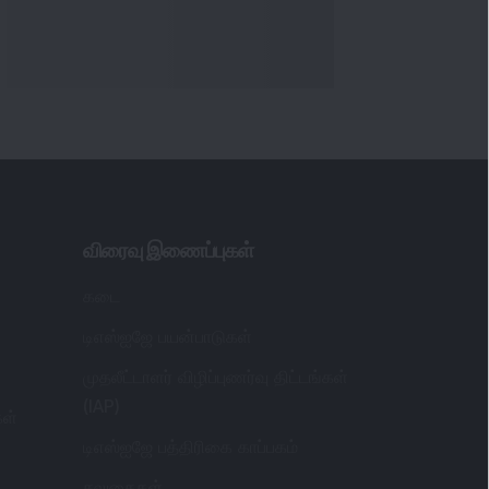
விரைவு இணைப்புகள்
கடை
டிஎஸ்ஐஜே பயன்பாடுகள்
முதலீட்டாளர் விழிப்புணர்வு திட்டங்கள்
(IAP)
கள்
டிஎஸ்ஐஜே பத்திரிகை காப்பகம்
சலுகைகள்