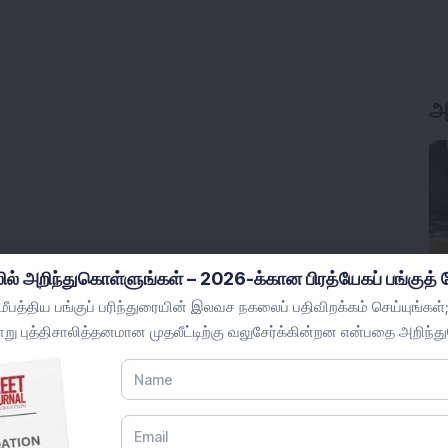
அ
ில் அறிந்துகொள்ளுங்கள் – 2026-க்கான பிரத்யேகப் பங்குத் த
பத்திய பங்குப் பரிந்துரையின் இலவச நகலைப் பதிவிறக்கம் செய்யுங்கள்;
ற முடியுமா? எண்கள் என்ன காட்டுகின்றன?
று புத்திசாலித்தனமான முதலீட்டிற்கு வலுசேர்க்கின்றன என்பதை அறிந்த
 சுங்க வரி தட்டுகளை இலக்காகக் கொண்டுள்ளது.
ண்டு முடிவுகளுக்குப் பிறகு, 1 வாரத்தில் 68% உயர்ந்தது.
ளவிலான உள்கட்டமைப்பு பங்கு ONGC-இலிருந்து முக்கிய
சரிபார்க்கவும்.