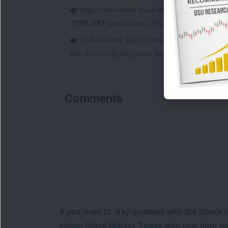
சிறிய அளவிலான ரியல் எஸ்டேட் பங்கு புதிய 5
708% PAT வளர்ச்சியை அறிவித்தது; பங்கு விலை 1
டாலி கண்ணா இந்த குறைந்த PE சிறிய அளவிலா
செயல்பாட்டு திருப்புமுனை வேகம் பெறுவதால் லாப
Comments
Lo
If you want to stay updated with the
Share 
Indian Stock Market Today
with real time 