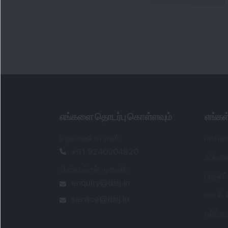
எங்களை தொடர்பு கொள்ளவும்
எங்க
தொலைபேசி எண்
:
மாசிக
+91 9240904920
ஃபிளாஷ
மின்னஞ்சல் முகவரி
:
முதலீ
enquiry@dsij.in
மாடல்
service@dsij.in
வர்த்
போர்ட