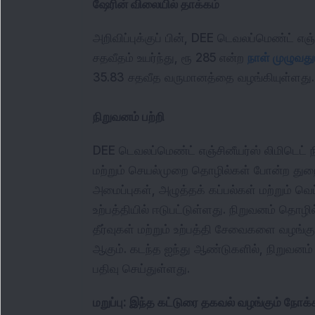
ஷேரின் விலையில் தாக்கம்
அறிவிப்புக்குப் பின், DEE டெவலப்மெண்ட் எஞ்
சதவீதம் உயர்ந்து, ரூ 285 என்ற 
நாள் முழுவது
35.83 சதவீத வருமானத்தை வழங்கியுள்ளது.
நிறுவனம் பற்றி
DEE டெவலப்மெண்ட் எஞ்சினீயர்ஸ் லிமிடெட் நி
மற்றும் செயல்முறை தொழில்கள் போன்ற துறைக
அமைப்புகள், அழுத்தக் கப்பல்கள் மற்றும் வெப
உற்பத்தியில் ஈடுபட்டுள்ளது. நிறுவனம் தொழில
தீர்வுகள் மற்றும் உற்பத்தி சேவைகளை வழங்குக
ஆகும். கடந்த ஐந்து ஆண்டுகளில், நிறுவனம் 
பதிவு செய்துள்ளது.
மறுப்பு: இந்த கட்டுரை தகவல் வழங்கும் நோ