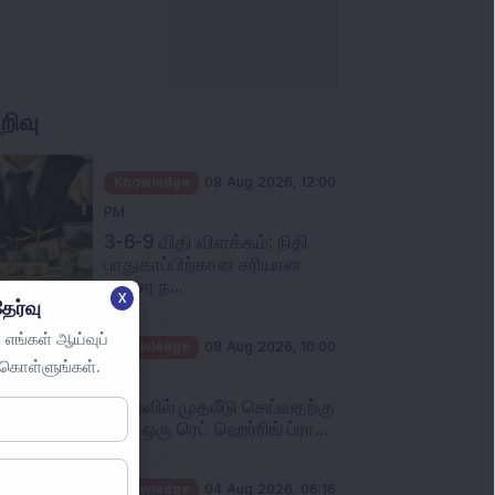
றிவு
Knowledge
08 Aug 2026, 12:00
PM
3-6-9 விதி விளக்கம்: நிதி
பாதுகாப்பிற்கான சரியான
அவசர ந...
X
ேர்வு
Knowledge
08 Aug 2026, 10:00
 எங்கள் ஆய்வுப்
AM
ுகொள்ளுங்கள்.
ஐபிஓவில் முதலீடு செய்வதற்கு
முன் ஒரு ரெட் ஹெர்ரிங் ப்ரா...
Knowledge
04 Aug 2026, 06:16
PM