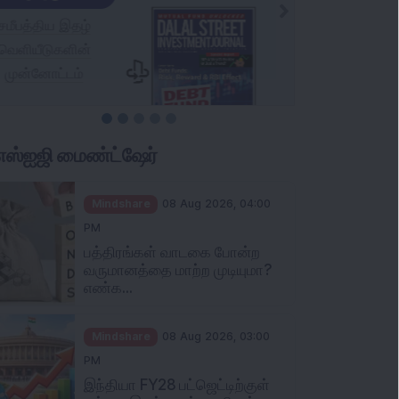
ிஎஸ்ஐஜி மைண்ட்ஷேர்
Mindshare
08 Aug 2026, 04:00
PM
பத்திரங்கள் வாடகை போன்ற
வருமானத்தை மாற்ற முடியுமா?
எண்க...
Mindshare
08 Aug 2026, 03:00
PM
இந்தியா FY28 பட்ஜெட்டிற்குள்
ஒற்றை இலக்க சுங்க வரி தட்ட...