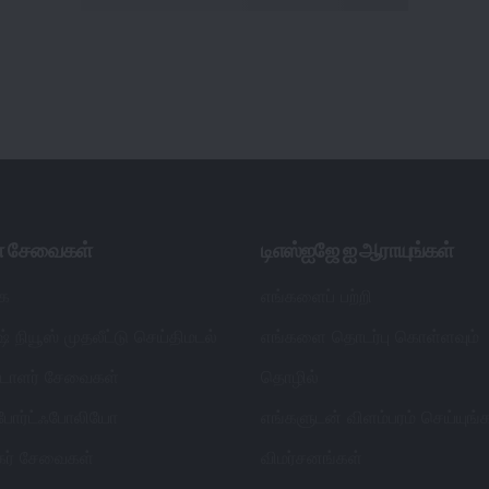
ள் சேவைகள்
டிஎஸ்ஐஜே ஐ ஆராயுங்கள்
ை
எங்களைப் பற்றி
் நியூஸ் முதலீட்டு செய்திமடல்
எங்களை தொடர்பு கொள்ளவும்
ட்டாளர் சேவைகள்
தொழில்
 போர்ட்ஃபோலியோ
எங்களுடன் விளம்பரம் செய்யுங்
தகர் சேவைகள்
விமர்சனங்கள்
்ஃபோலியோ அட்வைசரி சர்விஸ்
நிறுவிப்பாளருக்கு அஞ்சலி