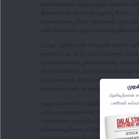
கைவினைகளை வலுப்படுத்தும் வகையில் அறிமுக
இணைப்புகள், பிராண்டிங் ஆதரவு, மேம்பட்ட பய
நெசவாளர்கள், கிராம தொழில்கள், ஒன் டிஸ்ட்ரி
பங்கேற்பாளர்கள் மற்றும் கிராமப்புற இளைஞர
பட்ஜெட் அறிவிப்புகள் சந்தையில் நன்றாக வர
காணப்பட்டது. கிட்டெக்ஸ் கார்மெண்ட், பெர்
முன்னேற்றங்களை முன்னெடுத்தன, கொள்கை த
பிரதிபலிக்கின்றன, நவீனமயமாக்கல் மற்றும் 
மில், வெல்ஸ்பன் லிவிங் போன்ற ஏற்றுமதி-ம
முதல
உயர்வுகளை கண்டன, துறையில் புதுப்பிக்கப்ப
ஆண்டிற்கான சமீ
பணிகள் எவ்வா
வலுவான கொள்கை ஆதரவு இருந்தபோதிலும், த
குறிப்பாக ஏற்றுமதிகளில். உலகளாவிய கோரிக
பங்களாதேஷ் மற்றும் வியட்நாம் போன்ற நாட
தக்கவைத்துள்ளன. பட்ஜெட் முயற்சிகளின் வ
அணுகுமுறையுடன் இணைத்து, தொழில்நுட்ப துண