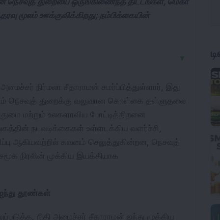
ன் நெசவுத் துறையை ஒருங்கிணைந்த திட்டங்கள், மெகா
ஆதரவு மூலம் ஊக்குவிக்கிறது; நம்பிக்கையின்
ட
▼
ச்சர் நிர்மலா சீதாராமன் சமர்ப்பித்துள்ளார், இது 
டும் நெசவுத் துறைக்கு வலுவான கொள்கை தள்ளுதலை 
புதுமை மற்றும் உலகளாவிய போட்டித்திறனை 
கத்தின் நடவடிக்கைகள் உள்ளடக்கிய வளர்ச்சி, 
விப்பு ஆகியவற்றில் கவனம் செலுத்துகின்றன, நெசவுத் 
மூக நிரலின் முக்கிய இயக்கியாக 
 ஐந்து தூண்கள்
்படுத்த, நிதி அமைச்சர் சீதாராமன் ஐந்து முக்கிய 