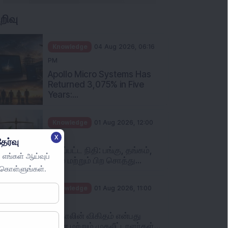
Knowledge
01 Aug 2026, 10:00
AM
முதலீட்டாளர்கள் தவிர்க்க
வேண்டிய ஐந்து பொதுவான
பரஸ்பர ந...
Knowledge
31 Jul 2026, 05:58 PM
When You Book a Hotel
Room Online, There Is a
Good Chan...
X
ேர்வு
 எங்கள் ஆய்வுப்
ுகொள்ளுங்கள்.