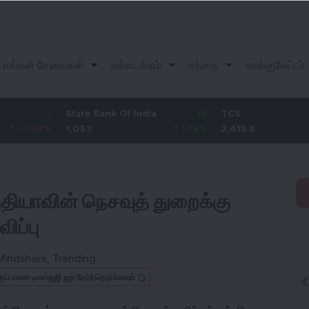
எங்கள் சேவைகள்
உள்ளடக்கம்
சந்தை
கால்குலேட்டர்
-1
State Bank Of India
18
TCS
-30
%
1,053
1.74
%
2,419.8
-1.23
்தியாவின் நெசவுத் துறைக்கு
ிப்பு
Mindshare
,
Trending
ருப்பமான டிஎஸ்ஐஜி ஐத் தேர்ந்தெடுக்கவும்