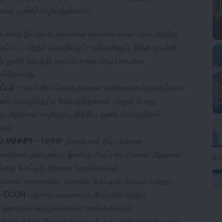
தை முன்மொழிந்துள்ளார்:
ல் போன்ற இயற்கை நார்களில் தன்னிறைவை அடைவதற்கு 
ட்ட மற்றும் தொழில்நுட்ப நார்களிலும், இந்த முயற்சி 
் துணி உற்பத்தி மூலப்பொருள் அடிப்படையை 
ண்டுள்ளது.
ட்டம்
 - பாரம்பரிய தொகுதிகளை நவீனமயமாக்குவதற்காக 
ள், தொழில்நுட்ப மேம்படுத்தல்கள் மற்றும் பொது 
கு ஆதரவை வழங்கும், இந்திய துணி தொகுதிகள் 
ும்.
ம் (NHHP)
 – NHHP நிலையான திட்டங்களை 
் கைவினைஞர்களுக்கு இலக்கு அடிப்படையிலான ஆதரவை 
சந்தை போட்டித் திறனை உறுதிசெய்யும்.
ிகளை உலகளாவிய அளவில் போட்டியிடக்கூடிய மற்றும் 
CON புதுமை, வடிவமைப்பு மேம்பாடு மற்றும் 
 துறையில் ஏற்றுக்கொள்ள ஊக்குவிக்கும்.
அ
மற்றும் கல்வி நிறுவனங்களுடன் கூட்டாண்மையின் மூலம் 