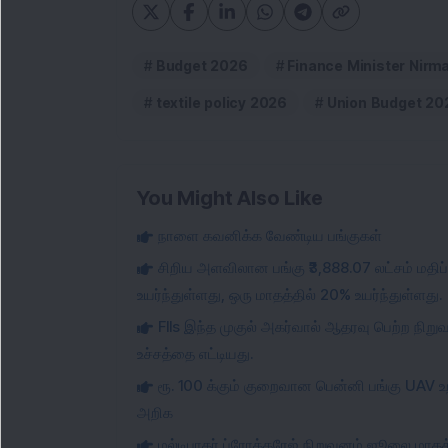
Budget 2026
Finance Minister Nirm
textile policy 2026
Union Budget 20
You Might Also Like
நாளை கவனிக்க வேண்டிய பங்குகள்
சிறிய அளவிலான பங்கு ₹3,888.07 லட்சம் மதிப்
உயர்ந்துள்ளது, ஒரு மாதத்தில் 20% உயர்ந்துள்ளது.
FIIs இந்த முகுல் அகர்வால் ஆதரவு பெற்ற நிறு
உச்சத்தை எட்டியது.
ரூ. 100 க்கும் குறைவான பென்னி பங்கு UAV உற்
அறிக
மல்டிபாகர் ப்ரோக்கரேஜ் நிறுவனம் ஜூலை மாதத