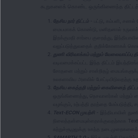
கூறுகளைக் கொண்ட ஒருங்கிணைந்த திட்டத்
தேசிய நார் திட்டம்
 - பட்டு, கம்பளி, சண
மையமாகக் கொண்டு, மனிதனால் உருவாக்கப்ப
இறக்குமதி சார்பை குறைத்து, இந்தியாவின
வலுப்படுத்துவதைக் குறிக்கோளாகக் கொ
துணி விரிவாக்கம் மற்றும் வேலைவாய்ப்பு தி
வடிவமைக்கப்பட்ட இந்த திட்டம் இயந்திரங்க
சோதனை மற்றும் சான்றிதழ் மையங்களுக்
உலகளாவிய அளவில் போட்டியிடுவதற்கு உதவ
தேசிய கைத்தறி மற்றும் கைவினைத் திட்ட
ஒருங்கிணைத்து, நெசவாளர்கள் மற்றும
வழங்கும், உற்பத்தி தரத்தை மேம்படுத்தி, 
Text-ECON முயற்சி
 - இந்தியாவின் துண
நிலைத்தன்மையுள்ளதாக்குவதற்காக Text-E
சுற்றுச்சூழலுக்கு உகந்த நடைமுறைகளைத்
SAMARTH 2.0
 - இந்த முயற்சி தொழில் 