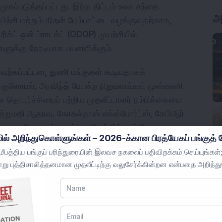
ப்படுத்தப்பட்டது. இந்த திட்டம் உலக சந்தை 
ிற்சி மற்றும் திறன் மேம்பாட்டை வழங்குவதற்காக, 
க்ட் ஒன் ப்ராடக்ட் (ODOP) முயற்சியில் 
்களுக்கு நேரடியாக பயனளிக்கும்.
வேற்கப்பட்டன, துணி பங்குகள் கூடியதாகக் 
ல் குளோபல், அரவிந்த் போன்ற நிறுவனங்கள் முன்னணி 
ொடர்ச்சியைப் பற்றிய முதலீட்டாளர் நம்பிக்கையை 
ஏற்றுமதி ஆதரவு. கோகல்தாஸ் எக்ஸ்போர்ட்ஸ், கேபிஆர் 
ையமான நிறுவனங்களும் வணிகத்தில் முக்கியமான 
ில் அறிந்துகொள்ளுங்கள் – 2026-க்கான பிரத்யேகப் பங்குத் த
ட்ட நம்பிக்கையை வலியுறுத்துகின்றன.
பத்திய பங்குப் பரிந்துரையின் இலவச நகலைப் பதிவிறக்கம் செய்யுங்கள்;
று புத்திசாலித்தனமான முதலீட்டிற்கு வலுசேர்க்கின்றன என்பதை அறிந்த
ுறைக்கு சில குறுகிய கால சவால்கள் உள்ளன, 
்கையின் மாறுபாடுகள், வர்த்தக தடைகள், 
ுகளின் போட்டி ஆகியவை சவால்களைத் 
ெற்றி, உற்பத்தி நவீனமயமாக்கலை உலக சந்தை 
ி மற்றும் உயர்தர பகுதிகளை வலுப்படுத்துவதில் 