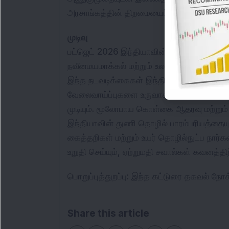
அரசாங்கத்தின் திறமையைப் பொறுத்தது.
முடிவு
பட்ஜெட் 2026 இந்தியாவின் துணி துறைக்கு 
நவீனமயமாக்கல் மற்றும் உலகளாவிய அணுகும
இந்த நடவடிக்கைகள் இந்தியாவை உலகளாவிய
வேலைவாய்ப்புகளை உருவாக்கி, கிராமப்புற 
முடியும். மூலோபாய கொள்கை ஆதரவு மற்றும்
இந்தியாவின் துணி தொழில் பாரம்பரியத்தையு
கைத்தறிகள் மற்றும் உயர் தொழில்நுட்ப நார்க
உறுதி செய்யும், ஏற்றுமதி சவால்கள் கவனத்த
பொறுப்புத்துறப்பு: இந்த கட்டுரை தகவல் ந
Share this article