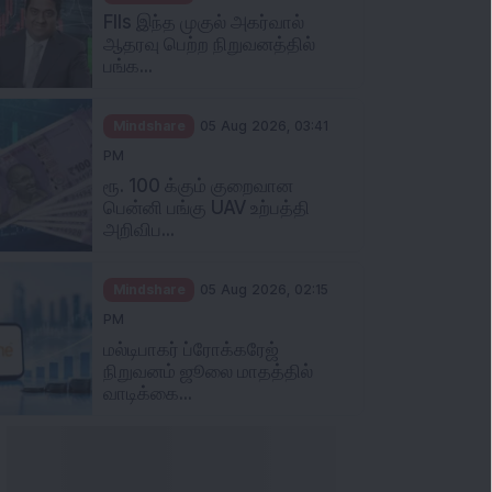
FIIs இந்த முகுல் அகர்வால்
ஆதரவு பெற்ற நிறுவனத்தில்
பங்க...
Mindshare
05 Aug 2026, 03:41
PM
ரூ. 100 க்கும் குறைவான
பென்னி பங்கு UAV உற்பத்தி
அறிவிப...
Mindshare
05 Aug 2026, 02:15
PM
மல்டிபாகர் ப்ரோக்கரேஜ்
நிறுவனம் ஜூலை மாதத்தில்
வாடிக்கை...
றிவு