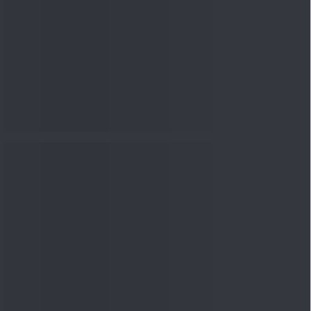
Knowledge
04 Aug 2026, 06:16
PM
Apollo Micro Systems Has
Returned 3,075% in Five
Years:...
Knowledge
01 Aug 2026, 12:00
PM
தனிப்பட்ட நிதி: பங்கு, தங்கம்,
நிலம் மற்றும் பிற சொத்து...
Knowledge
01 Aug 2026, 11:00
AM
புட் காலின் விகிதம் என்பது
என்ன மற்றும் முதலீட்டாளர்கள்...