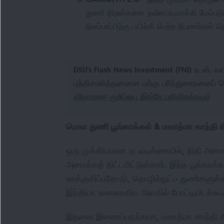
துணி திறன்களை நவீனமயமாக்கி மேம்படு
நிலப்பரப்பிற்கு பயிற்சி பெற்ற நிபுணர்கள்
DSIJ’s Flash News Investment (FNI)
உடன், வா
புத்திசாலித்தனமான பங்கு பரிந்துரைகளைப் ப
விவரமான குறிப்பை இங்கே பதிவிறக்கவும்
மெகா துணி பூங்காக்கள் & மகாத்மா காந்தி கி
ஒரு முக்கியமான நடவடிக்கையில், நிதி அமைச
அமைக்கத் திட்டமிட்டுள்ளார். இந்த பூங்கா
ஊக்குவிப்பதோடு, தொழில்நுட்ப துணிகளுக்கான
இந்தியா உலகளாவிய அளவில் போட்டியிடக்கூட
இதனை இணைப்பதற்காக, மகாத்மா காந்தி கிராம 