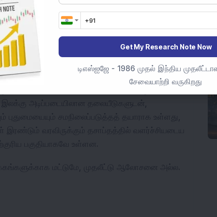
Get My Research Note Now
ஒரு திருப்புமுனையாக அமைகிறது, திறன் மேம்பாடு, 
ுறையை இணைத்து. இவை செயல்படுத்தப்பட்டால், 
டிஎஸ்ஐஜே - 1986 முதல் இந்திய முதலீட்டாள
 துணி சக்தியாக மாற்றி, கோடிக்கணக்கான 
சேவையாற்றி வருகிறது
வாழ்வாதாரத்திற்கு நிலையான ஊக்கத்தை வழங்க 
 இலக்கு அடிப்படையிலான தலையீடுகளுடன், 
ம் புதுமையையும் சமநிலைப்படுத்தத் தயாராக உள்ளது, 
ள் இரண்டும் வரவிருக்கும் தசாப்தத்தில் வளர்ச்சியடைய 
ிற்குரிய பகுதியாகவே உள்ளன.
ோக்கங்களுக்காக மட்டுமே, முதலீட்டு ஆலோசனை அல்ல.