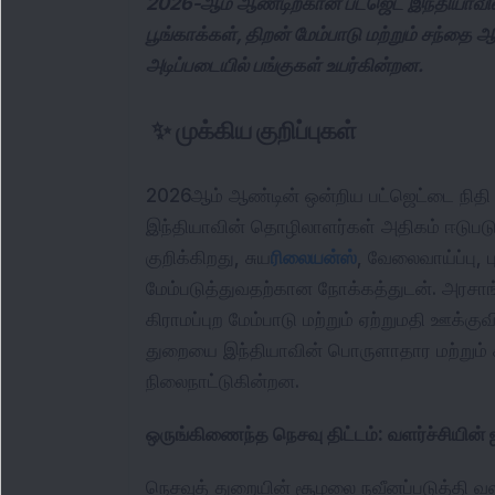
2026-ஆம் ஆண்டிற்கான பட்ஜெட் இந்தியாவி
பூங்காக்கள், திறன் மேம்பாடு மற்றும் சந்தை 
அடிப்படையில் பங்குகள் உயர்கின்றன.
✨
முக்கிய குறிப்புகள்
2026ஆம் ஆண்டின் ஒன்றிய பட்ஜெட்டை நிதி அமை
இந்தியாவின் தொழிலாளர்கள் அதிகம் ஈடுப
குறிக்கிறது, சுய
ரிலையன்ஸ்
, வேலைவாய்ப்பு, 
மேம்படுத்துவதற்கான நோக்கத்துடன். அரசாங்
கிராமப்புற மேம்பாடு மற்றும் ஏற்றுமதி ஊக்கு
துறையை இந்தியாவின் பொருளாதார மற்றும் ச
நிலைநாட்டுகின்றன.
ஒருங்கிணைந்த நெசவு திட்டம்: வளர்ச்சியின்
நெசவுத் துறையின் சூழலை நவீனப்படுத்தி வலுப