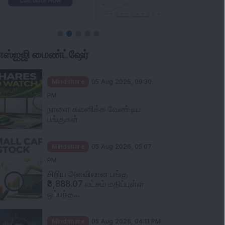
ிஎஸ்ஐஜி மைண்ட்ஷேர்
Mindshare
05 Aug 2026, 09:30
PM
நாளை கவனிக்க வேண்டிய
பங்குகள்
Mindshare
05 Aug 2026, 05:07
PM
சிறிய அளவிலான பங்கு
₹3,888.07 லட்சம் மதிப்புள்ள
ஒப்பந்த...
Mindshare
05 Aug 2026, 04:11 PM