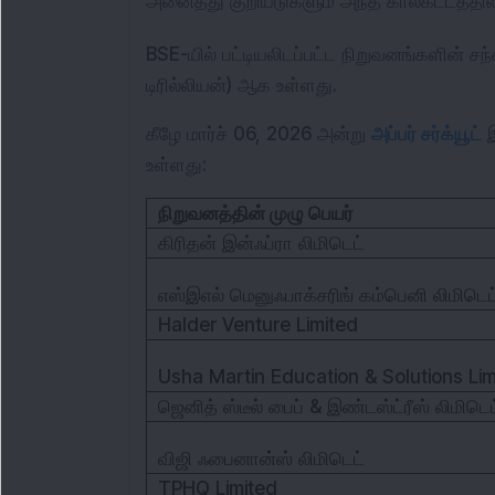
அனைத்து குறியீடுகளும் அந்த காலகட்டத்தில்
BSE-யில் பட்டியலிடப்பட்ட நிறுவனங்களின் 
டிரில்லியன்) ஆக உள்ளது.
கீழே மார்ச் 06, 2026 அன்று 
அப்பர் சர்க்யூட்
 
உள்ளது:
நிறுவனத்தின் முழு பெயர்
கிரிதன் இன்ஃப்ரா லிமிடெட்
எஸ்இஎல் மெனுஃபாக்சரிங் கம்பெனி லிமிடெட
Halder Venture Limited
Usha Martin Education & Solutions Lim
ஜெனித் ஸ்டீல் பைப் & இண்டஸ்ட்ரீஸ் லிமிடெட
விஜி ஃபைனான்ஸ் லிமிடெட்
TPHQ Limited