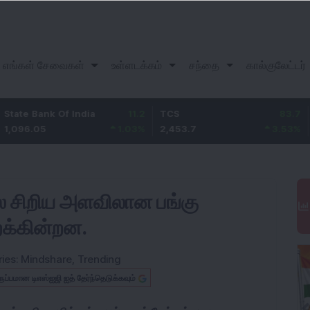
எங்கள் சேவைகள்
உள்ளடக்கம்
சந்தை
கால்குலேட்டர்
nk Of India
11.2
TCS
83.7
Bajaj Fi
5
1.03
%
2,453.7
3.53
%
1,082
சில சிறிய அளவிலான பங்கு
பறக்கின்றன.
ies:
Mindshare
,
Trending
ருப்பமான டிஎஸ்ஐஜி ஐத் தேர்ந்தெடுக்கவும்