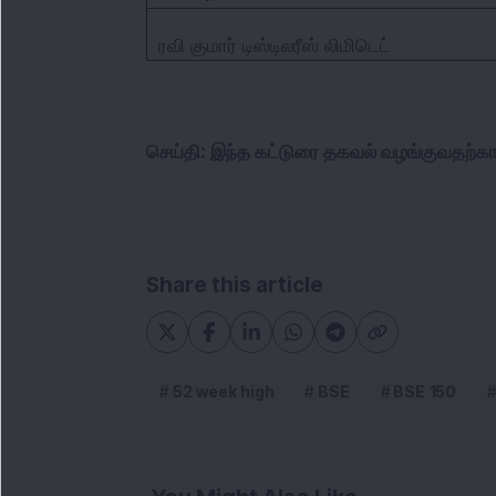
ரவி குமார் டிஸ்டிலரீஸ் லிமிடெட்
செய்தி: இந்த கட்டுரை தகவல் வழங்குவதற்க
Share this article
52 week high
BSE
BSE 150