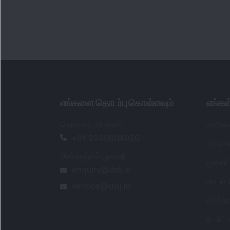
எங்களை தொடர்பு கொள்ளவும்
எங்க
தொலைபேசி எண்
:
மாசிக
+91 9240904920
ஃபிளாஷ
மின்னஞ்சல் முகவரி
:
முதலீ
enquiry@dsij.in
மாடல்
service@dsij.in
வர்த்
போர்ட