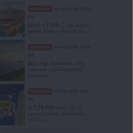
Mindshare
08 Aug 2026, 03:00
PM
இந்தியா FY28 பட்ஜெட்டிற்குள்
ஒற்றை இலக்க சுங்க வரி தட்ட...
Mindshare
08 Aug 2026, 02:00
PM
இந்த சிறு அளவிலான பங்கு,
வலுவான முதல் காலாண்டு
முடிவுகள...
Mindshare
07 Aug 2026, 03:10
PM
ரூ 7,79,000 கோடி ஆர்டர்
புத்தகம்: பெரிய அளவிலான
உள்கட்ட...