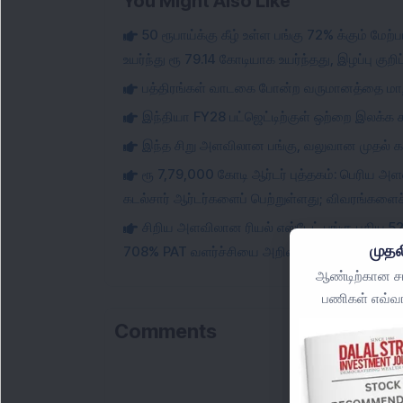
You Might Also Like
50 ரூபாய்க்கு கீழ் உள்ள பங்கு 72% க்கும் மேற
உயர்ந்து ரூ 79.14 கோடியாக உயர்ந்தது, இழப்பு குற
பத்திரங்கள் வாடகை போன்ற வருமானத்தை மாற்
இந்தியா FY28 பட்ஜெட்டிற்குள் ஒற்றை இலக்க
இந்த சிறு அளவிலான பங்கு, வலுவான முதல் காலா
ரூ 7,79,000 கோடி ஆர்டர் புத்தகம்: பெரிய அ
கடல்சார் ஆர்டர்களைப் பெற்றுள்ளது; விவரங்களைச் 
சிறிய அளவிலான ரியல் எஸ்டேட் பங்கு புதிய 5
முதல
708% PAT வளர்ச்சியை அறிவித்தது; பங்கு விலை 1
ஆண்டிற்கான சமீ
பணிகள் எவ்வா
Comments