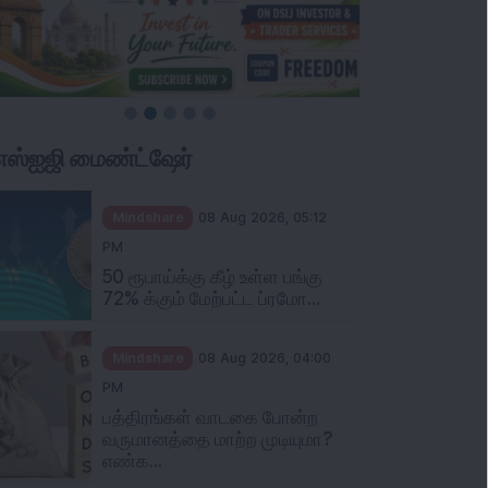
ிஎஸ்ஐஜி மைண்ட்ஷேர்
Mindshare
08 Aug 2026, 05:12
PM
50 ரூபாய்க்கு கீழ் உள்ள பங்கு
72% க்கும் மேற்பட்ட ப்ரமோ...
Mindshare
08 Aug 2026, 04:00
PM
பத்திரங்கள் வாடகை போன்ற
வருமானத்தை மாற்ற முடியுமா?
எண்க...