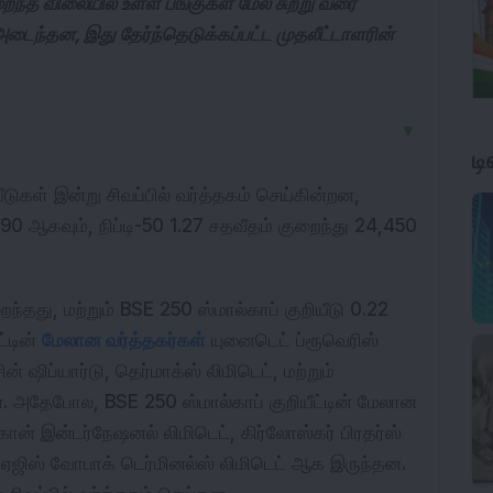
ைந்த விலையில் உள்ள பங்குகள் மேல் சுற்று வரை
அடைந்தன, இது தேர்ந்தெடுக்கப்பட்ட முதலீட்டாளரின்
▼
ட
ீடுகள் இன்று சிவப்பில் வர்த்தகம் செய்கின்றன, 
90 ஆகவும், நிப்டி-50 1.27 சதவீதம் குறைந்து 24,450 
ைந்தது, மற்றும் BSE 250 ஸ்மால்காப் குறியீடு 0.22 
்டின் 
மேலான வர்த்தகர்கள்
 யுனைடெட் ப்ரூவெரிஸ் 
் ஷிப்யார்டு, தெர்மாக்ஸ் லிமிடெட், மற்றும் 
தன. அதேபோல, BSE 250 ஸ்மால்காப் குறியீட்டின் மேலான 
கான் இன்டர்நேஷனல் லிமிடெட், கிர்லோஸ்கர் பிரதர்ஸ் 
் ஏஜிஸ் வோபாக் டெர்மினல்ஸ் லிமிடெட் ஆக இருந்தன. 