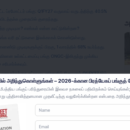
்பட்ட ப்ரமோட்டர் பங்கு: Q1FY27 வருவாய் வருடத்திற்கு 40.5%
ிப்பிடத்தக்க முறையில் குறைந்தது.
அ
ற முடியுமா? எண்கள் என்ன காட்டுகின்றன?
 சுங்க வரி தட்டுகளை இலக்காகக் கொண்டுள்ளது.
ண்டு முடிவுகளுக்குப் பிறகு, 1 வாரத்தில் 68% உயர்ந்தது.
ளவிலான உள்கட்டமைப்பு பங்கு ONGC-இலிருந்து முக்கிய
சரிபார்க்கவும்.
2 வார உச்சத்தை எட்டியது, ஏனெனில் நிறுவனம் Q1 FY27 இல்
ில் அறிந்துகொள்ளுங்கள் – 2026-க்கான பிரத்யேகப் பங்குத் த
1% உயர்ந்தது.
பத்திய பங்குப் பரிந்துரையின் இலவச நகலைப் பதிவிறக்கம் செய்யுங்கள்;
று புத்திசாலித்தனமான முதலீட்டிற்கு வலுசேர்க்கின்றன என்பதை அறிந்த