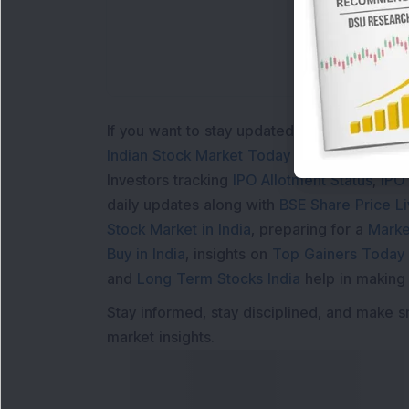
If you want to stay updated with the
Share 
Indian Stock Market Today
with real time 
Investors tracking
IPO Allotment Status
,
IPO
daily updates along with
BSE Share Price L
Stock Market in India
, preparing for a
Marke
Buy in India
, insights on
Top Gainers Today 
and
Long Term Stocks India
help in making
Stay informed, stay disciplined, and make s
market insights.