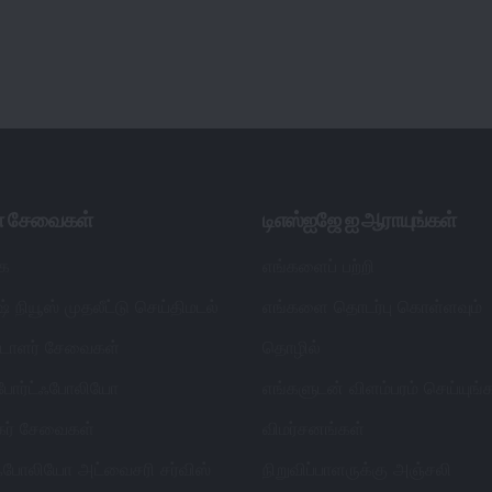
ள் சேவைகள்
டிஎஸ்ஐஜே ஐ ஆராயுங்கள்
ை
எங்களைப் பற்றி
் நியூஸ் முதலீட்டு செய்திமடல்
எங்களை தொடர்பு கொள்ளவும்
ட்டாளர் சேவைகள்
தொழில்
 போர்ட்ஃபோலியோ
எங்களுடன் விளம்பரம் செய்யுங்
தகர் சேவைகள்
விமர்சனங்கள்
்ஃபோலியோ அட்வைசரி சர்விஸ்
நிறுவிப்பாளருக்கு அஞ்சலி