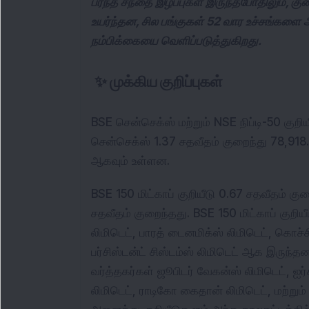
பரந்த சந்தை இழப்புகள் இருந்தபோதிலும், குற
உயர்ந்தன, சில பங்குகள் 52 வார உச்சங்களை 
நம்பிக்கையை வெளிப்படுத்துகிறது.
✨
முக்கிய குறிப்புகள்
BSE சென்செக்ஸ் மற்றும் NSE நிப்டி-50 குறிய
சென்செக்ஸ் 1.37 சதவீதம் குறைந்து 78,918.
ஆகவும் உள்ளன.
BSE 150 மிட்காப் குறியீடு 0.67 சதவீதம் குற
சதவீதம் குறைந்தது. BSE 150 மிட்காப் குறியீட
லிமிடெட், பாரத் டைனமிக்ஸ் லிமிடெட், கொச்சின
பர்சிஸ்டன்ட் சிஸ்டம்ஸ் லிமிடெட் ஆக இருந்
வர்த்தகர்கள் ஜூபிடர் வேகன்ஸ் லிமிடெட், ஐர்
லிமிடெட், ராடிகோ கைதான் லிமிடெட், மற்றும