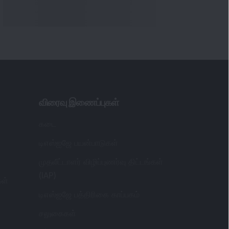
விரைவு இணைப்புகள்
கடை
டிஎஸ்ஐஜே பயன்பாடுகள்
முதலீட்டாளர் விழிப்புணர்வு திட்டங்கள்
(IAP)
கள்
டிஎஸ்ஐஜே பத்திரிகை காப்பகம்
சலுகைகள்