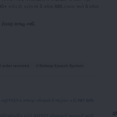
0+ કરોડ છે. સ્ટૉકએ 3 વર્ષમાં 685 ટકાના અને 5 વર્ષમાં
ને રોકાણ સલાહ નથી.
order recevied
Railway Kavach System
એ ક્યુ1 FY27ના મજબૂત પરિણામોની જાહેરાત કરી; PAT 66%
જ્
ેગર એન્જિનિયરિંગ સ્ટોકે Q1 FY27 પરિણામોની જાણકારી આપી;