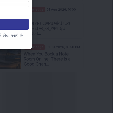
Knowledge
01 Aug 2026, 10:00
AM
નિવેશકોને ટાળવા જેવી પાંચ
સામાન્ય મ્યુચ્યુઅલ ફંડ
રોકાણન...
 સેવા આપે છે
Knowledge
31 Jul 2026, 05:58 PM
When You Book a Hotel
Room Online, There Is a
Good Chan...