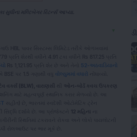
ટકા સુધીના મલ્ટિબેગર રિટર્ન્સ આપ્યા.
▼
ડ
ગાઉ HBL પાવર સિસ્ટમ્સ લિમિટેડ તરીકે ઓળખવામાં
79 પ્રતિ શેરથી વધીને 4.91 ટકા વધીને Rs 817.25 પ્રતિ
ંચો
Rs 1,121.95 પ્રતિ શેર છે અને તેનો
52-અઠવાડિયાનો
ોએ BSE પર 1.5 ગણાથી વધુ
વોલ્યુમમાં વધારો
નોંધાવ્યો.
વ વર્ક્સ (BLW), વારાણસી
થી
ઓન-બોર્ડ કવચ ઉપકરણ
નિંગ માટે મહત્વપૂર્ણ સ્થાનિક કરાર મેળવ્યો છે. આ
ST
સહીત) છે, ભારતમાં સ્વદેશી ઓટોમેટિક ટ્રેન
િદ્ધિ દર્શાવે છે. આ પ્રોજેક્ટને
12 મહિના
ના
મગીરીની સ્થિતિમાં ટકરાવને રોકવા અને લોકો પાયલોટની
ડપી રોલઆઉટ પર ભાર મૂકે છે.