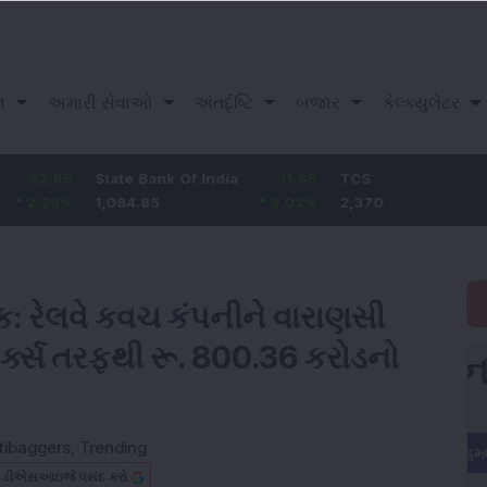
ન
અમારી સેવાઓ
અંતર્દૃષ્ટિ
બજાર
કેલ્ક્યુલેટર
State Bank Of India
31.85
TCS
-49.8
1,084.85
3.02
%
2,370
-2.06
%
ક: રેલવે કવચ કંપનીને વારાણસી
્ક્સ તરફથી રૂ. 800.36 કરોડનો
tibaggers
,
Trending
બ ડીએસઆઇજે પસંદ કરો