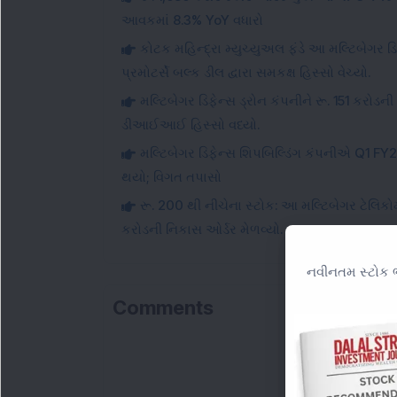
આવકમાં 8.3% YoY વધારો
કોટક મહિન્દ્રા મ્યુચ્યુઅલ ફંડે આ મલ્ટિબેગર ડિ
પ્રમોટર્સે બલ્ક ડીલ દ્વારા સમકક્ષ હિસ્સો વેચ્યો.
મલ્ટિબેગર ડિફેન્સ ડ્રોન કંપનીને રૂ. 151 કરો
ડીઆઈઆઈ હિસ્સો વધ્યો.
મલ્ટિબેગર ડિફેન્સ શિપબિલ્ડિંગ કંપનીએ Q1 FY2
થયો; વિગત તપાસો
રૂ. 200 થી નીચેના સ્ટોક: આ મલ્ટિબેગર ટેલિ
કરોડની નિકાસ ઓર્ડર મેળવ્યો.
નવીનતમ સ્ટોક ભ
Comments