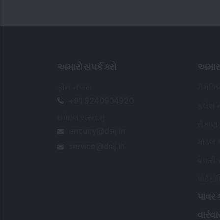
અમારો સંપર્ક કરો
અમાર
ફોન નંબર
:
મેગેઝ
+91 9240904920
ફ્લેશ ન
ઇમેઇલ સરનામું
:
રોકાણ
enquiry@dsij.in
મોડલ પ
service@dsij.in
વેપારી
પોર્ટફ
પાવર ક
વારંવાર