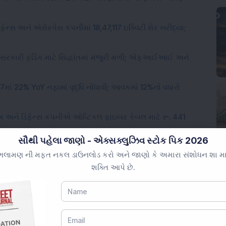
ફેન્સ અને એરોસ્પેસ કંપનીમાં 18,47,117 ઇક્વિટી શેર ખરીદ્યા;
ડની સરકારી ફંડિંગ માટે સિદ્ધાંતમાં મંજુરી મળી; એફઆઈઆઈ અને
7માં 22% YoY નફામાં વૃદ્ધિ નોંધાવી; આવકમાં 12%નો વધારો
કોમ અને ડિફેન્સ કંપનીએ ઓપ્ટિકલ ફાઇબર કેબલ માટે રૂ. 441
સૌથી પહેલા જાણો - એક્સક્લુઝિવ સ્ટોક પિક 2026
લામણ ની મફત નકલ ડાઉનલોડ કરો અને જાણો કે અમારા સંશોધન શા માટે 
શક્તિ આપે છે.
Loading...