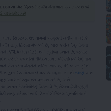
ો.
DSIJ ના મિડ બ્રિજ
મિડ-કૅપ નેતાઓને પ્રગટ કરે છે જે
ીં ડાઉનલોડ કરો
ત, પાવર સિસ્ટમ્સ ઉદ્યોગમાં અગ્રણી નવીનતા તરીકે
ં નોંધપાત્ર હિસ્સો મેળવ્યો છે, ખાસ કરીને ઉદ્યોગના
ની VRLA લીડ બેટરીઝમાં ત્રીજા સ્થાને છે, જ્યારે
પાદન કરે છે. કંપનીનો વૈવિધ્યસભર પોર્ટફોલિયો ઉદ્યોગ
 ગેસ જેવા ક્ષેત્રોને શક્તિ આપે છે, વંદે ભારત ટ્રેનો
ીઝ દ્વારા ઉપયોગમાં લેવાય છે. વધુમાં, તેમનો
રક્ષણ
અને
ૂર્ણ પાવર સોલ્યુશન્સ પ્રદાન કરે છે, અને
દ્યતન ટેક્નોલોજી વિકસાવે છે, તેમના હેવી-ડ્યુટી
ોબિલિટી તરફ ધકેલવા સાથે, ટેક્નોલોજિકલ પ્રગતિ અને
.
છે અને છેલ્લા 5 વર્ષમાં 65 ટકાના CAGR નો સારો નફો