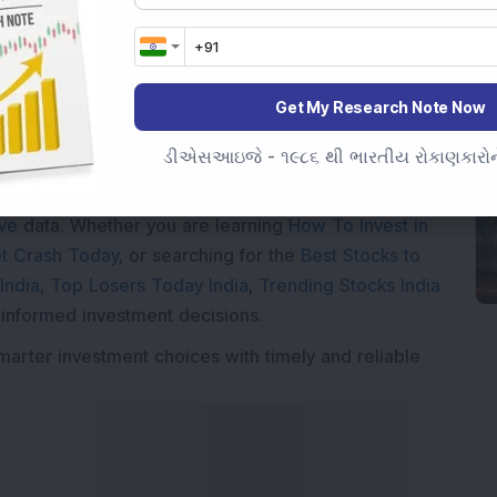
Get My Research Note Now
Market News Today
, keep a close watch on the
ડીએસઆઇજે - ૧૯૮૬ થી ભારતીય રોકાણકારોને
movements like
Sensex Today Live
and overall trends.
 News Today
, or the
Latest IPO India
can also follow
ive
data. Whether you are learning
How To Invest in
t Crash Today
, or searching for the
Best Stocks to
India
,
Top Losers Today India
,
Trending Stocks India
 informed investment decisions.
marter investment choices with timely and reliable