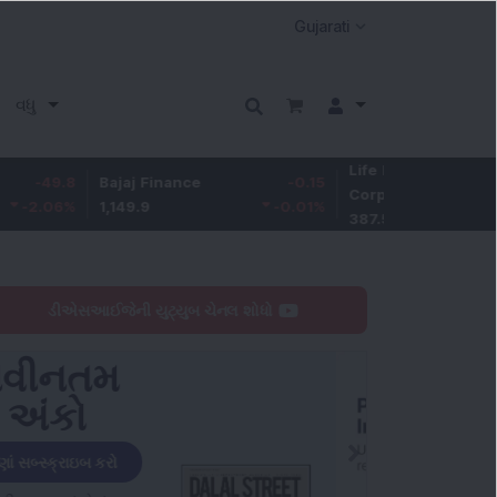
વધુ
Life Insurance
-3.9
Bajaj Finance
-0.15
Corp.
-1.01
1,149.9
-0.01
%
387.55
ડીએસઆઈજેની યુટ્યુબ ચેનલ શોધો