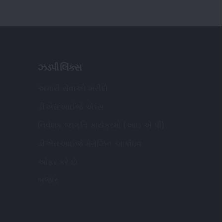
ઝડપી લિંક્સ
અમારી સેવાઓ ખરીદો
ડીએસઆઈજે એપ્સ
નિવેશક જાગૃતિ કાર્યક્રમો (આઇ એ પી)
ડીએસઆઈજે મેગેઝિન આર્કાઇવ
ઓફર કરે છે
બજાર