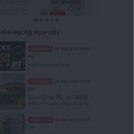
ીએસઆઇજી માઇન્ડશેર
Mindshare
06 Aug 2026, 08:30
PM
કાલે જોવાના સ્ટોક્સ
Mindshare
06 Aug 2026, 06:15
PM
સિંગલ ડિજિટ PE, હાઈ ROCE
સ્મોલ-કૅપ ઇન્ફ્રાસ્ટ્રક્ચર સ્ટ...
Mindshare
06 Aug 2026, 05:30
PM