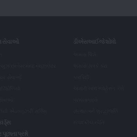
ા સેવાઓ
ડીએસઆઈજે શોધો
િન
અમારા વિશે
્યૂઝ ઇન્વેસ્ટમેન્ટ ન્યૂઝલેટર
અમારો સંપર્ક કરો
કાર સેવાઓ
કારકિર્દી
ોર્ટફોલિયો
અમારી સાથે જાહેરાત કરો
 સેવાઓ
પ્રશંસાપત્રો
ોલિયો એડવાઇઝરી સર્વિસ
સંસ્થાપકને શ્રદ્ધાંજલિ
ાર્ડ્સ
સંપાદકીય નીતિ
 પૂછાતા પ્રશ્નો