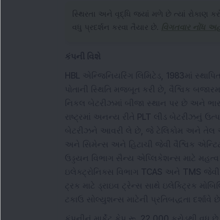
સ્થિરતા અને વૃદ્ધિ જ્યાં મળે છે ત્યાં રોકાણ કર
વધુ પ્રદર્શન કરવા તૈયાર છે.
વિગતવાર નોંધ અહ
કંપની વિશે
HBL એન્જિનિયરિંગ લિમિટેડ, 1983માં સ્થાપિ
પોતાની સ્થિતિ મજબૂત કરી છે, વૈશ્વિક બજારમા
નિકલ બેટરીઝમાં બીજા સ્થાન પર છે અને ભારત
રાષ્ટ્રમાં અનન્ય રીતે PLT લીડ બેટરીઝનું ઉત્
બેટરીઝને આવરી લે છે, જે ટેલિકોમ અને તેલ અને
અને સિમેન્સ અને હિટાચી જેવી વૈશ્વિક એન્ટિટ
ઉડ્ડયન વિભાગ સૈન્ય એપ્લિકેશન્સ માટે મહત્વપ
ઇલેક્ટ્રોનિક્સ વિભાગ TCAS અને TMS જેવી અ
ટ્રક માટે ડ્રાઇવ ટ્રેન્સ સાથે ઇલેક્ટ્રિક મ
ટકાઉ સોલ્યુશન્સ માટેની પ્રતિબદ્ધતા દર્શાવે છે
કંપનીનું માર્કેટ કેપ રૂ. 22,000 કરોડથી વધુ 