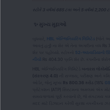
સ્ટોકે 3 વર્ષમાં 685 ટકા અને 5 વર્ષમાં 2,200 
✨
મુખ્ય મુદ્દાઓ
બુધવારે,
HBL એન્જિનિયરિંગ લિમિટેડ
(જેને અ
આવતું હતું) ના શેર એ તેના અગાઉના બંધ Rs 7
શેર પર પહોંચ્યો. સ્ટોકનો
52-અઠવાડિયાનો ઊ
નીચો
Rs 404.30 પ્રતિ શેર છે. કંપનીના શેર
HBL એન્જિનિયરિંગ લિમિટેડે
બનારસ લોકોમોટિ
(સંસ્કરણ 4.0)
ની સપ્લાય, પરીક્ષણ અને કમિશ
ઓર્ડર, જેનું મૂલ્ય
Rs 800.36 કરોડ
(18%
G
પ્રોટેક્શન (ATP) સિસ્ટમના અમલમાં એક મોટી સ
સમયગાળામાં પૂર્ણ કરવાનો છે, જે સંકટમય કા
મદદ માટે ડિઝાઇન કરેલી સુરક્ષા તકનીકના ઝ