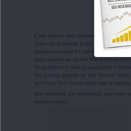
If you want to stay updated with the
Share 
Indian Stock Market Today
with real time 
Investors tracking
IPO Allotment Status
,
IPO
daily updates along with
BSE Share Price L
Stock Market in India
, preparing for a
Marke
Buy in India
, insights on
Top Gainers Today 
and
Long Term Stocks India
help in making
Stay informed, stay disciplined, and make s
market insights.