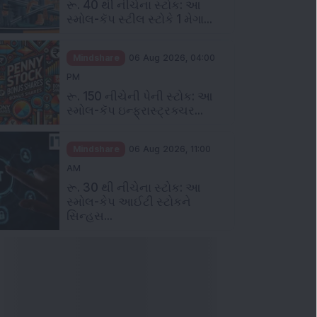
રૂ. 40 થી નીચેના સ્ટોક: આ
સ્મોલ-કૅપ સ્ટીલ સ્ટોકે 1 મેગા...
Mindshare
06 Aug 2026, 04:00
PM
રૂ. 150 નીચેની પેની સ્ટોક: આ
સ્મોલ-કૅપ ઇન્ફ્રાસ્ટ્રક્ચર...
Mindshare
06 Aug 2026, 11:00
AM
રૂ. 30 થી નીચેના સ્ટોક: આ
સ્મોલ-કેપ આઈટી સ્ટોકને
સિન્હસ...