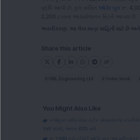
વૃદ્ધિ આપી છે. કુલ સંચિત
ઑર્ડર બુક
રૂ. 4,00
2,200 ટકાના આશ્ચર્યજનક રિટર્ન આપ્યા છે.
અસ્વીકરણ:
આ લેખ માત્ર માહિતી માટે છે અ
Share this article
HBL Engineering Ltd
Order book
You Might Also Like
કર્જમુક્ત મલ્ટિબેગર સ્ટોક એક્સચેન્જ કંપની
YoY વધ્યો, આવક 63% વધી.
રૂ. 1,686 કરોડ રેકોર્ડ ઓર્ડર બુક: આ મલ્ટિબ