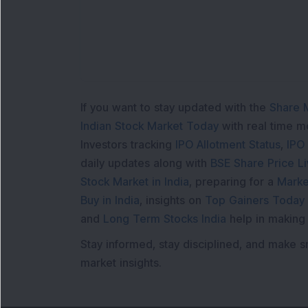
If you want to stay updated with the
Share 
Indian Stock Market Today
with real time 
Investors tracking
IPO Allotment Status
,
IPO
daily updates along with
BSE Share Price L
Stock Market in India
, preparing for a
Marke
Buy in India
, insights on
Top Gainers Today 
and
Long Term Stocks India
help in making
Stay informed, stay disciplined, and make s
market insights.