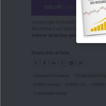
DSIJ को
G
o
o
g
l
e
पर अपनी पसंदीद
अरुणाचल प्रदेश में एनएचपीसी की 3,097 मेगावाट एटा
नीचे टिप्पणियों में अपने विचार साझा करें।
अस्वीकरण: यह लेख केवल सूचनात्मक उद्देश्यों के लिए 
Share this article
Arunachal Pradesh
Etalin Hydro Pro
NHPC Limited
NHPC Ltd
NHPC L
renewable energy