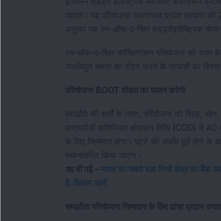
इतालिन हाइड्रो इलेक्ट्रिक प्रोजेक्ट अरुणाचल प्रदेश
जाएगा। यह परियोजना अरुणाचल प्रदेश सरकार की 2
अनुरूप एक रन-ऑफ-द-रिवर हाइड्रोइलेक्ट्रिक योजना क
रन-ऑफ-द-रिवर कॉन्फ़िगरेशन परियोजना को राज्य के ज
जलविद्युत क्षमता का दोहन करने के प्रयासों का हिस्सा
परियोजना BOOT मॉडल का पालन करेगी
समझौते की शर्तों के तहत, परियोजना को बिल्ड, ओ
एनएचपीसी वाणिज्यिक संचालन तिथि (COD) से 40 वर
के लिए जिम्मेदार होगा। पट्टे की अवधि पूरी होने के ब
स्थानांतरित किया जाएगा।
यह भी पढ़ें -
भारत का सबसे बड़ा निजी क्षेत्र का बैंक
है; विवरण जानें
समझौता परियोजना निष्पादन के लिए ढांचा प्रदान करता