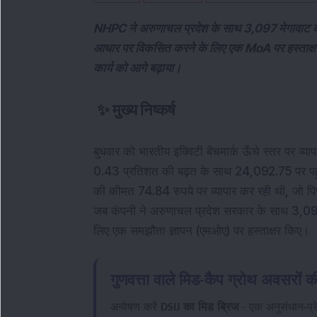
NHPC ने अरुणाचल प्रदेश के साथ 3,097 मेगावाट के
आधार पर विकसित करने के लिए एक MoA पर हस्ताक्ष
कार्य को आगे बढ़ाया।
✨
मुख्य निष्कर्ष
बुधवार को भारतीय इक्विटी बेंचमार्क ऊँचे स्तर पर व्या
0.43 प्रतिशत की बढ़त के साथ 24,092.75 पर पहु
की कीमत 74.84 रुपये पर व्यापार कर रही थी, जो पिछ
जब कंपनी ने अरुणाचल प्रदेश सरकार के साथ 3,097 मे
लिए एक समझौता ज्ञापन (एमओए) पर हस्ताक्षर किए।
गुणवत्ता वाले मिड-कैप ग्रोथ अवसरों की
अन्वेषण करें
DSIJ का मिड ब्रिज
- एक अनुसंधान-प्र