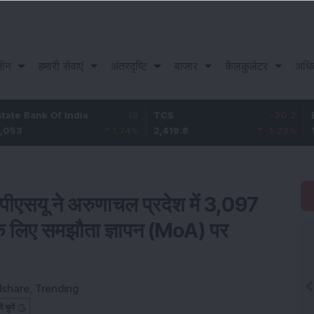
़ीन
हमारी सेवाएं
अंतरदृष्टि
बाजार
कैलकुलेटर
अधि
k Of India
18
TCS
-30.2
Bajaj Fi
1.74
%
2,419.8
-1.23
%
1,150.05
ित पीएसयू ने अरुणाचल प्रदेश में 3,097
ट के लिए समझौता ज्ञापन (MoA) पर
dshare
,
Trending
चुनें