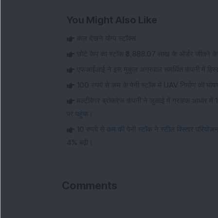
You Might Also Like
कल देखने योग्य स्टॉक्स
छोटे कैप का स्टॉक ₹3,888.07 लाख के ऑर्डर जीतने के 
एफआईआई ने इस मुकुल अग्रवाल समर्थित कंपनी में हिस्स
100 रुपये से कम के पेनी स्टॉक में UAV निर्माण की घोष
मल्टीबैगर ब्रोकरेज कंपनी ने जुलाई में ग्राहक आधार में 
पर पहुंचा।
10 रुपये से कम की पेनी स्टॉक ने स्टील विस्तार परियोज
4% बढ़ी।
Comments
L