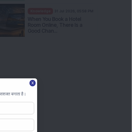
Knowledge
31 Jul 2026, 05:58 PM
When You Book a Hotel
Room Online, There Is a
Good Chan...
X
 सशक्त बनाता है।