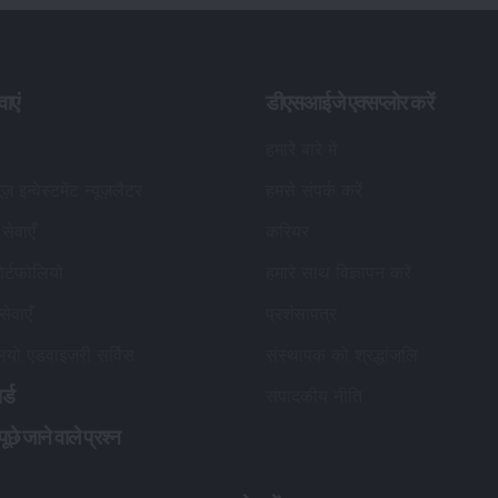
सेवाएँ
करियर
र्टफोलियो
हमारे साथ विज्ञापन करें
सेवाएँ
प्रशंसापत्र
लियो एडवाइजरी सर्विस
संस्थापक को श्रद्धांजलि
र्ड
संपादकीय नीति
छे जाने वाले प्रश्न
हमसे जुड़ें
सेबी पंजीकृत निवेश सलाहकार विवरण
:
पंज
ड
पंजीकृत नाम
:
डीएसआईजे वेल्थ एडवाइजरी प्राइवेट लिमिटेड
डीए