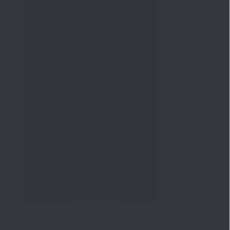
त्वरित लिंक
हमारी सेवाएँ खरीदें
डीएसआईजे ऐप्स