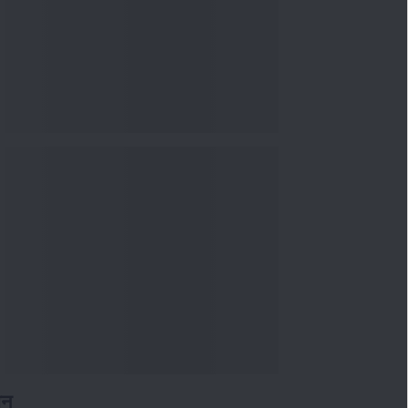
Knowledge
08 Aug 2026, 12:00
PM
3-6-9 नियम की व्याख्या: वित्तीय सुरक्षा
के लिए सही आपात...
Knowledge
08 Aug 2026, 10:00
AM
आईपीओ में निवेश करने से पहले रेड
हेरिंग प्रॉस्पेक्टस कै...
Knowledge
04 Aug 2026, 06:16
PM
Apollo Micro Systems Has
Returned 3,075% in Five
Years:...
Knowledge
01 Aug 2026, 12:00
PM