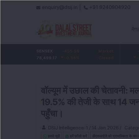
enquiry@dsij.in |
+91 9240904920
मैगज
HDFC Bank
SENSEX
-5
-455.59
ICICI Bank
Market
-54.95
732
78,499.17
-0.68
%
-0.58
1,422
%
Closed
-3.72
%
वॉल्यूम में उछाल की चेतावनी: म
19.5% की तेजी के साथ 14 जन
पहुँचा।
DSIJ Intelligence-1
/
14 Jan 2026
/
Catego
हमसे जुड़ें
हमें फ़ॉलो करें
डीएसआईजे को प्राथमिकता के रूप में 