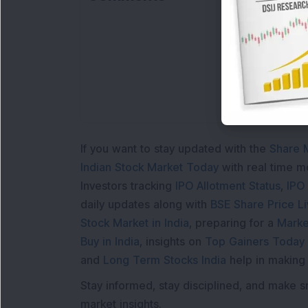
L
If you want to stay updated with the
Share 
Indian Stock Market Today
with real time 
Investors tracking
IPO Allotment Status
,
IPO
daily updates along with
BSE Share Price L
Stock Market in India
, preparing for a
Marke
Buy in India
, insights on
Top Gainers Today 
and
Long Term Stocks India
help in making
Stay informed, stay disciplined, and make s
market insights.