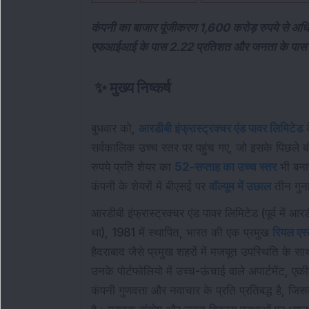
कंपनी का बाजार पूंजीकरण 1,600 करोड़ रुपये से अधिक 
एफआईआई के पास 2.22 प्रतिशत और जनता के पास 29
✨
मुख्य निष्कर्ष
बुधवार को,
आरडीबी इंफ्रास्ट्रक्चर एंड पावर लिमिटेड
क
सर्वकालिक उच्च स्तर पर पहुंच गए, जो इसके पिछले ब
रुपये प्रति शेयर का
52-सप्ताह का उच्च स्तर
भी बन
कंपनी के शेयरों में बीएसई पर
वॉल्यूम में उछाल
तीन गुन
आरडीबी इंफ्रास्ट्रक्चर एंड पावर लिमिटेड (पूर्व में आ
था), 1981 में स्थापित, भारत की एक प्रमुख
रियल एस्
हैदराबाद जैसे प्रमुख शहरों में मजबूत उपस्थिति के स
उनके पोर्टफोलियो में उच्च-ऊंचाई वाले अपार्टमेंट, 
कंपनी गुणवत्ता और नवाचार के प्रति प्रतिबद्ध है, जिस