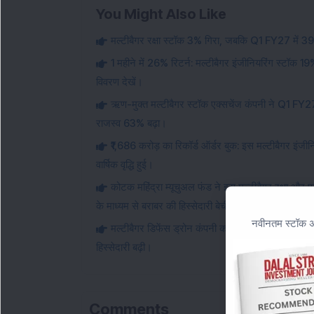
You Might Also Like
मल्टीबैगर रक्षा स्टॉक 3% गिरा, जबकि Q1 FY27 में 39%
1 महीने में 26% रिटर्न: मल्टीबैगर इंजीनियरिंग स्टॉक 1
विवरण देखें।
ऋण-मुक्त मल्टीबैगर स्टॉक एक्सचेंज कंपनी ने Q1 FY27 क
राजस्व 63% बढ़ा।
₹1,686 करोड़ का रिकॉर्ड ऑर्डर बुक: इस मल्टीबैगर इंजी
वार्षिक वृद्धि हुई।
कोटक महिंद्रा म्यूचुअल फंड ने इस मल्टीबैगर रक्षा और एय
के माध्यम से बराबर की हिस्सेदारी बेची।
नवीनतम स्टॉक अन
मल्टीबैगर डिफेंस ड्रोन कंपनी को 151 करोड़ रुपये की
हिस्सेदारी बढ़ी।
Comments