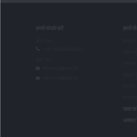
ईमेल पता
:
निवेशक 
enquiry@dsij.in
मॉडल पो
service@dsij.in
व्यापारी 
पोर्टफो
पावर का
अक्सर पू
सेबी पंजीकृत अनुसंधान विश्लेषक विवरण
:
पंजीकृत नाम
:
डीएसआईजे वेल्थ एडवाइजरी प्राइवेट लिमिटे