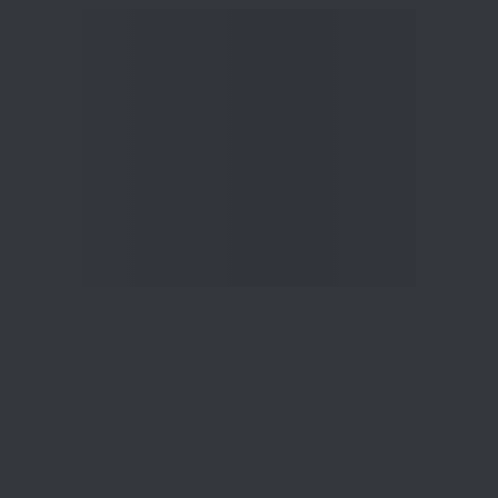
वाएं
डीएसआईजे एक्सप्लोर करें
हमारे बारे में
यूज़ इन्वेस्टमेंट न्यूज़लैटर
हमसे संपर्क करें