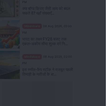
PM
क्या बॉन्ड किराए जैसी आय को बदल
सकते हैं? यहाँ संख्याएँ...
Mindshare
08 Aug 2026, 03:00
PM
भारत का लक्ष्य FY28 बजट तक
एकल-अंकीय सीमा शुल्क दरें नि...
Mindshare
08 Aug 2026, 02:00
PM
इस स्मॉल-कैप स्टॉक ने मजबूत पहली
तिमाही के नतीजों के बा...
ञान