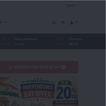
क
Bajaj Finance
-67.9
Life Insurance Corp.
5.25
1,082
-5.9
%
392.8
1.35
%
डीएसआईजे ट्रेडर सेवाओं को जानें