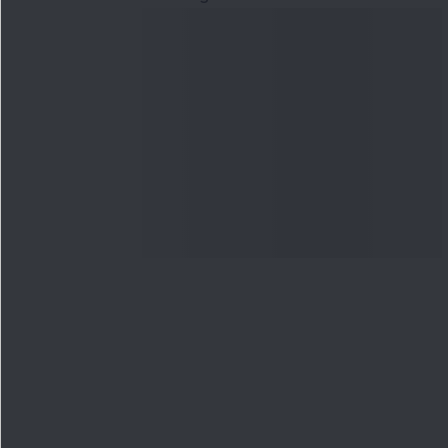
हमसे संपर्क करें
हमारे से
फोन नंबर
:
मैगज़ीन
+91 9240904920
फ़्लैश न्