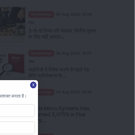
व्यक्तिगत वित्त: इक्विटी, सोना, रियल
एस्टेट और अन्य संप...
Knowledge
01 Aug 2026, 11:00
AM
पुट कॉल अनुपात क्या है और निवेशकों
को इसे कैसे समझना चा...
X
 सशक्त बनाता है।