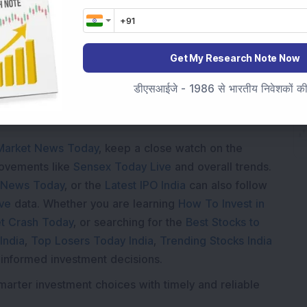
oading...
Get My Research Note Now
डीएसआईजे - 1986 से भारतीय निवेशकों की स
Market News Today
, keep a close watch on the
movements like
Sensex Today Live
and overall trends.
 News Today
, or the
Latest IPO India
can also follow
ive
data. Whether you are learning
How To Invest in
t Crash Today
, or searching for the
Best Stocks to
India
,
Top Losers Today India
,
Trending Stocks India
 informed investment decisions.
marter investment choices with timely and reliable