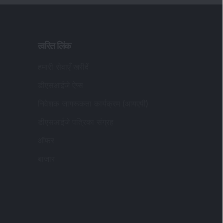
निवेशक जागरूकता कार्यक्रम (आयएपी)
डीएसआईजे पत्रिका संग्रह
ऑफर
बाजार
ीकृत और पत्राचार कार्यालय का पता
:
सआईजे वेल्थ एडवाइजरी प्राइवेट लिमिटेड (पूर्व में