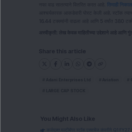
नफा वाढ सातत्याने वितरित करत आहे.
तिमाही निकाल
आश्चर्यकारक आकडेवारी पोस्ट केली आहे. स्टॉक त्याच
16.44 टक्क्यांनी वाढला आहे आणि 5 वर्षांत 380 टक
अस्वीकृती: लेख केवळ माहितीच्या उद्देशाने आहे आणि गु
Share this article
Adani Enterprises Ltd
Aviation
LARGE CAP STOCK
You Might Also Like
कर्जमुक्त मल्टीबॅगर स्टॉक एक्सचेंज कंपनीने Q1 FY27