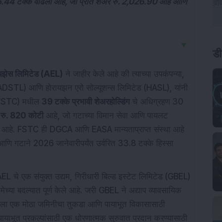
न 16.44 टक्के वाढला आहे, जो प्रति शेअर रु. 2,026.90 आहे आणि
▼
ड
ायझेस लिमिटेड (AEL)
ने जाहीर केले आहे की त्याच्या उपकंपन्या,
(ADSTL) आणि होरायझन एरो सोल्यूशन्स लिमिटेड (HASL), यांनी
ेड (FSTC) मधील
39 टक्के प्रभावी शेअरहोल्डिंग
चे अधिग्रहण 30
न
रु. 820 कोटी
आहे, जो गटाच्या विमान सेवा आणि पायलट
संगत आहे. FSTC ही DGCA आणि EASA मान्यताप्राप्त संस्था आहे
आणि गटाने 2026 जानेवारीपर्यंत उर्वरित 33.8 टक्के हिस्सा
AEL चे एक संयुक्त उद्यम, गिरीधारी बिल्ड इस्टेट लिमिटेड (GBEL)
च्या बदल्यात पूर्ण केले आहे. जरी GBEL ने अद्याप व्यावसायिक
X ला एक मोठा जमिनीचा तुकडा आणि पायाभूत विकासासाठी
याभूत प्रकल्पांसाठी एक धोरणात्मक सुरुवात प्रदान करण्यासाठी