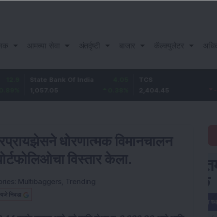
सिक
आमच्या सेवा
अंतर्दृष्टी
बाजार
कॅल्क्युलेटर
अधि
State Bank Of India
4.05
TCS
-15.35
1,057.05
0.38
%
2,404.45
-0.63
%
टरप्रायझेसने धोरणात्मक विमानचालन
ोर्टफोलिओचा विस्तार केला.
ries:
Multibaggers
,
Trending
यजे निवडा