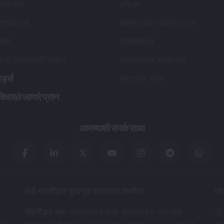
कदार सेवा
करिअर
ोर्टफोलिओ
आमच्यासोबत जाहिरात करा
 सेवा
प्रशस्तिपत्र
लिओ ऍडव्हायजरी सर्व्हिस
संस्थापकांना श्रद्धांजली
र्ड्स
संपादकीय धोरण
विचारले जाणारे प्रश्न
आमच्याशी संपर्क साधा
सेबी नोंदणीकृत गुंतवणूक सल्लागार तपशील
:
नों
नोंदणीकृत नाव
:
डीएसआयजे वेल्थ अ‍ॅडव्हायझरी प्रायव्हेट
डी 