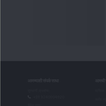
आमच्याशी संपर्क साधा
आमची स
दूरध्वनी क्रमांक
:
मासिक
+91 9240904920
फ्लॅश न्य
ईमेल पत्ता
: