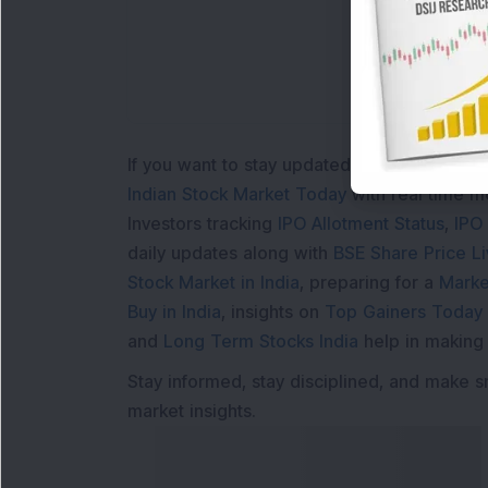
If you want to stay updated with the
Share 
Indian Stock Market Today
with real time 
Investors tracking
IPO Allotment Status
,
IPO
daily updates along with
BSE Share Price L
Stock Market in India
, preparing for a
Marke
Buy in India
, insights on
Top Gainers Today 
and
Long Term Stocks India
help in making
Stay informed, stay disciplined, and make s
market insights.