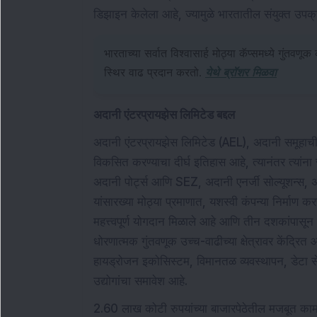
डिझाइन केलेला आहे, ज्यामुळे भारतातील संयुक्त उपक्
भारताच्या सर्वात विश्वासार्ह मोठ्या कॅप्समध्ये गुंतवणू
स्थिर वाढ प्रदान करतो.
येथे ब्रॉशर मिळवा
अदानी एंटरप्रायझेस लिमिटेड बद्दल
अदानी एंटरप्रायझेस लिमिटेड (AEL), अदानी समूहाची प्
विकसित करण्याचा दीर्घ इतिहास आहे, त्यानंतर त्यांना 
अदानी पोर्ट्स आणि SEZ, अदानी एनर्जी सोल्यूशन्स,
यांसारख्या मोठ्या प्रमाणात, यशस्वी कंपन्या निर्माण कर
महत्त्वपूर्ण योगदान मिळाले आहे आणि तीन दशकांपासून 
धोरणात्मक गुंतवणूक उच्च-वाढीच्या क्षेत्रावर केंद्रित 
हायड्रोजन इकोसिस्टम, विमानतळ व्यवस्थापन, डेटा सें
उद्योगांचा समावेश आहे.
2.60 लाख कोटी रुपयांच्या बाजारपेठेतील मजबूत कामग