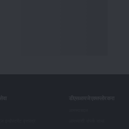
ेवा
डीएसआयजे एक्सप्लोर करा
आमच्याबद्दल
ूज इन्व्हेस्टमेंट वृत्तपत्र
आमच्याशी संपर्क साधा