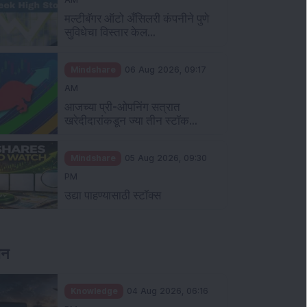
मल्टीबॅगर ऑटो अँसिलरी कंपनीने पुणे
सुविधेचा विस्तार केल...
Mindshare
06 Aug 2026, 09:17
AM
आजच्या प्री-ओपनिंग सत्रात
खरेदीदारांकडून ज्या तीन स्टॉक...
Mindshare
05 Aug 2026, 09:30
PM
उद्या पाहण्यासाठी स्टॉक्स
ञान
Knowledge
04 Aug 2026, 06:16