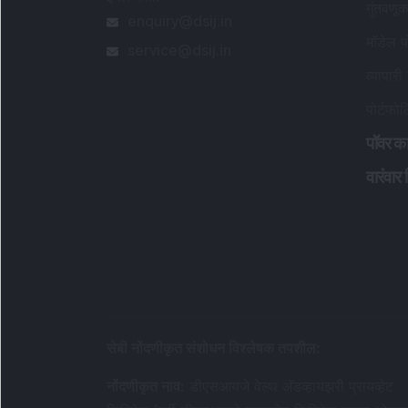
गुंतवणू
enquiry@dsij.in
मॉडेल प
service@dsij.in
व्यापारी
पोर्टफो
पॉवर का
वारंवार 
सेबी नोंदणीकृत संशोधन विश्लेषक तपशील
:
नोंदणीकृत नाव
:
डीएसआयजे वेल्थ अ‍ॅडव्हायझरी प्रायव्हेट