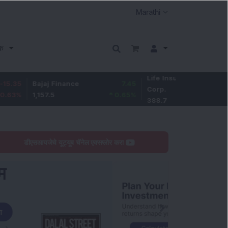
क
Life Insurance
-2.8
Bajaj Finance
7.45
Corp.
-0.72
%
1,157.5
0.65
%
388.7
डीएसआयजेचे यूट्यूब चॅनेल एक्सप्लोर करा