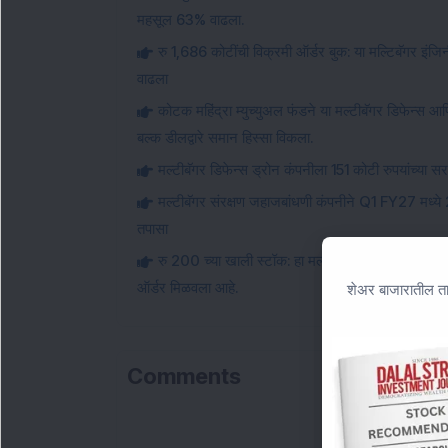
महसूल 63% वाढला.
रु 1,686 कोटींची विक्रमी ऑर्डर बुक: या मल्टिबॅगर इ
वाढला
कोटक महिंद्रा म्युच्युअल फंडने या मल्टीबॅगर डिफेन्स आ
बल्क डीलद्वारे समान हिस्सा विकला.
मल्टीबॅगर डिफेन्स ड्रोन कंपनीला 151 कोटी रुपयांच्या सर
मल्टीबॅगर संरक्षण जहाजबांधणी कंपनीने Q1 FY27 मध्ये
तपासा
रु 200 च्या खाली स्टॉक: हा मल्टीबॅगर टेलिकॉम आणि सं
ऑर्डर मिळवला आहे.
शेअर बाजारातील ता
Comments
Loa