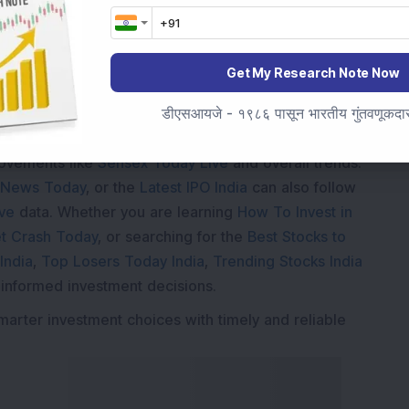
Get My Research Note Now
डीएसआयजे - १९८६ पासून भारतीय गुंतवणूकदारां
Market News Today
, keep a close watch on the
movements like
Sensex Today Live
and overall trends.
 News Today
, or the
Latest IPO India
can also follow
ive
data. Whether you are learning
How To Invest in
t Crash Today
, or searching for the
Best Stocks to
India
,
Top Losers Today India
,
Trending Stocks India
 informed investment decisions.
marter investment choices with timely and reliable