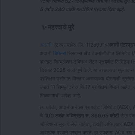
स्टॉक त्याच्या 52 आठवड्यांच्या नीचांकी स्तरापासू
5 वर्षांत 380 टक्के मल्टीबॅगर परतावा दिला आहे.
✨
महत्त्वाचे मुद्दे
अदानी
-एंटरप्रायझेस-लि.-112599">
अदानी एंटरप्र
अदानी
डिफेन्स
सिस्टम्स अँड टेक्नॉलॉजीज लिमिटेड 
फ्लाइट सिम्युलेशन टेक्निक सेंटर प्रायव्हेट लिमिट
डिसेंबर 2025 रोजी पूर्ण केले. या व्यवहाराचा मूल्यांक
प्रशिक्षण उद्योगात विस्तार करण्याच्या धोरणाशी सु
ज्यात 11 सिम्युलेटर आणि 17 प्रशिक्षण विमान आहेत, 
मिळवण्याची अपेक्षा आहे.
त्याचवेळी, अदानीकनेक्‍स प्रायव्हेट लिमिटेड (ACX), 
चे
100 टक्के अधिग्रहण
रु. 366.65 कोटी
रोख रकमे
ऑपरेशन्स सुरू केलेले नाहीत, तरीही अधिग्रहण AC
आवश्यक परवाने प्रदान करते. हा उपक्रम ACX च्या पा