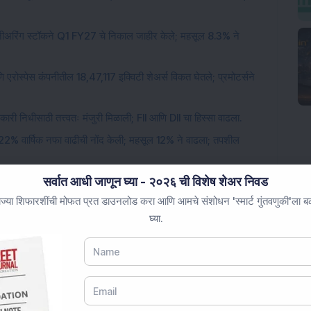
ंजिनीअरिंग स्टॉकने Q1 FY27 चे निकाल जाहीर केले; महसूल 8.3% ने
णि एरोस्पेस कंपनीतील 18,47,117 इक्विटी शेअर्स विकत घेतले; प्रमोटर्सने
कारी निधीसाठी तत्त्वतः मंजुरी मिळाली; FII आणि DII चा हिस्सा वाढला.
 22% वार्षिक नफा वाढीची नोंद केली; महसूल 12% ने वाढला; तपशील
सर्वात आधी जाणून घ्या - २०२६ ची विशेष शेअर निवड
रक्षण कंपनीने ऑप्टिकल फायबर केबल्ससाठी 441 कोटी रुपयांचा निर्यात
ज्या शिफारशींची मोफत प्रत डाउनलोड करा आणि आमचे संशोधन 'स्मार्ट गुंतवणुकी'ला बळ 
घ्या.
ding...