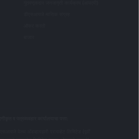
गुंतवणूकदार जनजागृती कार्यक्रम (आयएपी)
डीएसआयजे मासिक संग्रह
ऑफर करतो
बाजार
दणीकृत व पत्रव्यवहार कार्यालयाचा पत्ता
:
एसआयजे वेल्थ अ‍ॅडव्हायझरी प्रायव्हेट लिमिटेड (पूर्वी