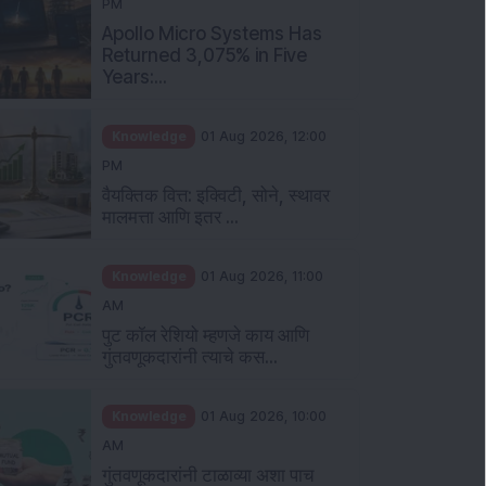
PM
Apollo Micro Systems Has
Returned 3,075% in Five
Years:...
Knowledge
01 Aug 2026, 12:00
PM
वैयक्तिक वित्त: इक्विटी, सोने, स्थावर
मालमत्ता आणि इतर ...
Knowledge
01 Aug 2026, 11:00
AM
पुट कॉल रेशियो म्हणजे काय आणि
गुंतवणूकदारांनी त्याचे कस...
Knowledge
01 Aug 2026, 10:00
AM
गुंतवणूकदारांनी टाळाव्या अशा पाच