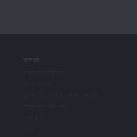
द्रुत दुवे
आमच्या सेवा खरेदी करा
डीएसआयजे अ‍ॅप्स
गुंतवणूकदार जनजागृती कार्यक्रम (आयएपी)
डीएसआयजे मासिक संग्रह
ऑफर करतो
बाजार