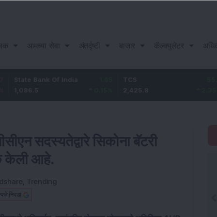
सिक
आमच्या सेवा
अंतर्दृष्टी
बाजार
कॅल्क्युलेटर
अधि
e Bank Of India
1.65
TCS
55.8
Baj
6.5
0.15
%
2,425.8
2.35
%
1,0
ीसीएन सदस्यतेद्वारे सिकोना बॅटरी
क केली आहे.
dshare
,
Trending
यजे निवडा