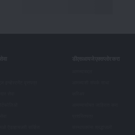
ेवा
डीएसआयजे एक्सप्लोर करा
आमच्याबद्दल
ूज इन्व्हेस्टमेंट वृत्तपत्र
आमच्याशी संपर्क साधा
कदार सेवा
करिअर
ोर्टफोलिओ
आमच्यासोबत जाहिरात करा
 सेवा
प्रशस्तिपत्र
लिओ ऍडव्हायजरी सर्व्हिस
संस्थापकांना श्रद्धांजली