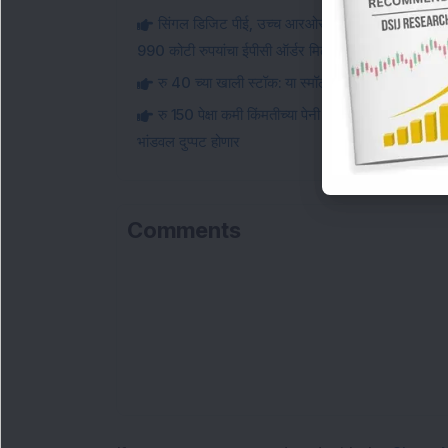
सिंगल डिजिट पीई, उच्च आरओसीई असलेला स्मॉल-कॅप इन्फ
990 कोटी रुपयांचा ईपीसी ऑर्डर मिळवतो.
रु 40 च्या खाली स्टॉक: या स्मॉल-कॅप स्टील कंपनीने 1 मे
रु 150 पेक्षा कमी किंमतीच्या पेनी स्टॉक: या स्मॉल-कॅप इ
भांडवल दुप्पट होणार
Comments
Loa