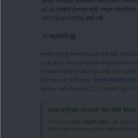
हिमाद्री स्पेशालिटी केमिकलने सिकोना बॅटरी टेक्नॉलॉज
25.59 लाखांची गुंतवणूक केली, ज्यामुळे ऑस्ट्रेलियन ब
1,67,53,000 CCNs झाले आहे.
✨
महत्त्वाचे मुद्दे
भारतीय इक्विटी बाजार मंगळवारी कमी झाले, जिथे बेंच
वर बंद झाला. व्यापक बाजारातील कमकुवतपणाच्या पार्श
स्टॉक्समध्ये खरेदीची रुची दिसून आली, कारण इलेक्ट्र
केले जात आहे. या विभागात, 
हिमाद्री स्पेशालिटी केम
गुंतवणूक जाहीर केल्यानंतर 2.22 टक्क्यांनी वाढून रु
उच्च-वाढीच्या मायक्रो कॅप संधी शोध
अन्वेषण करा
DSIJ’s माइक्रो मार्वल
- एक संशोधन-चाल
केंद्रित आहे ज्यात उच्च-वाढीच्या संधींमधून दीर्घकाल