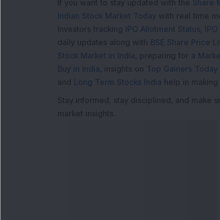
If you want to stay updated with the
Share 
Indian Stock Market Today
with real time 
Investors tracking
IPO Allotment Status
,
IPO
daily updates along with
BSE Share Price L
Stock Market in India
, preparing for a
Marke
Buy in India
, insights on
Top Gainers Today 
and
Long Term Stocks India
help in making
Stay informed, stay disciplined, and make s
market insights.