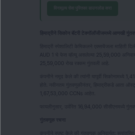
विनामूल्य सेवा पुस्तिका डाउनलोड करा
हिमाद्रीने सिकोन बॅटरी टेक्नॉलॉजीजमध्ये आणखी गुंत
हिमाद्री स्पेशालिटी केमिकलने एक्सचेंजला माहिती दि
AUD 1 चे फेस व्हॅल्यू असलेल्या 25,59,000 अनिवार
25,59,000 रोख रक्कम गुंतवली आहे.
कंपनीने नमूद केले की त्यांनी यापूर्वी सिकोनामध्
होते. नवीनतम गुंतवणुकीनंतर, हिमाद्रीकडे आता ऑस्ट्र
1,67,53,000 CCNs आहेत.
फायलीनुसार, उर्वरित 16,94,000 सीसीएनमध्ये गुंतवणूक
गुंतवणूक रचना
कंपनीने स्पष्ट केले की गुंतवणूक अनिवार्यत: रूपांतरित 