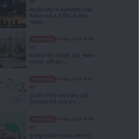
PM
Apollo Micro Systems Has
Returned 3,075% in Five
Years:...
Knowledge
01 Aug 2026, 12:00
PM
वैयक्तिक वित्त: इक्विटी, सोने, स्थावर
मालमत्ता आणि इतर ...
Knowledge
01 Aug 2026, 11:00
AM
पुट कॉल रेशियो म्हणजे काय आणि
गुंतवणूकदारांनी त्याचे कस...
Knowledge
01 Aug 2026, 10:00
AM
गुंतवणूकदारांनी टाळाव्या अशा पाच