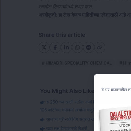
खालील टिप्पण्यांमध्ये शेअर करा.
अस्वीकृती: हा लेख केवळ माहितीच्या उद्देशासाठी आहे आ
Share this article
HIMADRI SPECIALITY CHEMICAL
Him
शेअर बाजारातील ता
You Might Also Like
रु 250 च्या खाली स्टॉक: कमी PE डेअरी स्टॉकने चीज उत
105 कोटींच्या भांडवली खर्चाला मंजुरी दिली.
आजच्या प्री-ओपनिंग सत्रात खरेदीदारांकडून ज्या तीन शे
उद्या लक्ष देण्यासारखे शेअर्स