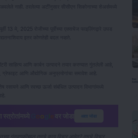
लेले नाही. ठरलेल्या अटींनुसार सीसीएन सिकोनाच्या शेअर्समध्ये 
वी 13 मे, 2025 रोजीच्या पूर्वीच्या एक्सचेंज फाइलिंगद्वारे उघड 
ा अद्यतनाशिवाय इतर कोणतेही बदल नव्हते.
ॅटरी साहित्य आणि कार्बन उत्पादने तयार करण्यात गुंतलेली आहे, 
, ग्रेफाइट आणि औद्योगिक अनुप्रयोगांचा समावेश आहे.
 रसायने आणि स्वच्छ ऊर्जा संबंधित उत्पादन विभागांमध्ये 
आहे.
स्त्रोतांमध्ये
G
o
o
g
l
e
वर जोडा
आता जोडा
ततच्या गुंतवणुकीबद्दल तुमचे काय विचार आहेत? तुमचे विचार 