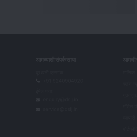
आमच्याशी संपर्क साधा
आमची स
दूरध्वनी क्रमांक
:
मासिक
+91 9240904920
फ्लॅश न्य
ईमेल पत्ता
:
गुंतवणू
enquiry@dsij.in
मॉडेल प
service@dsij.in
व्यापारी
पोर्टफो