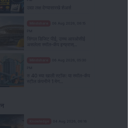
उद्या लक्ष देण्यासारखे शेअर्स
Mindshare
06 Aug 2026, 06:15
PM
सिंगल डिजिट पीई, उच्च आरओसीई
असलेला स्मॉल-कॅप इन्फ्रास्...
Mindshare
06 Aug 2026, 05:30
PM
रु 40 च्या खाली स्टॉक: या स्मॉल-कॅप
स्टील कंपनीने 1 मेग...
ञान
Knowledge
04 Aug 2026, 06:16