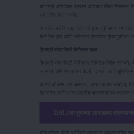
कोणतेही अतिरिक्त मतदान अधिकार किंवा नियंत्रण मिळव
रूपांतरित केले जातील.
कंपनीने असेही नमूद केले की गुंतवणुकीसंबंधी तपशील पूर्
केले गेले होते आणि नवीनतम हप्त्याच्या गुंतवणुकीच्य
हिमाद्री स्पेशालिटी केमिकल बद्दल
हिमाद्री स्पेशालिटी केमिकल लिमिटेड विशेष रसायने, ब
ज्यामध्ये लिथियम-आयन बॅटरी, टायर्स, अॅल्युमिनियम
कंपनी कोळसा तार आसवन, प्रगत कार्बन साहित्य, विशेष
देशांतर्गत आणि आंतरराष्ट्रीय बाजारपेठांमध्ये कार्यरत 
DSIJ ला तुमच्या आवडत्या बातम्यांच्या 
हिमाद्रीच्या बॅटरी मटेरियल तंत्रज्ञान व्यवसायातील स