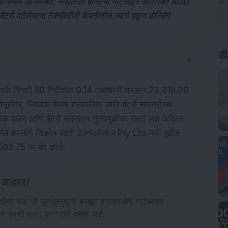
ीजमध्ये अनिवार्यत: रूपांतरित होणाऱ्या नोट्सद्वारे अतिरिक्त AUD
ॅटरी मटेरियल्स टेक्नॉलॉजी कंपनीतील त्याचे एकूण होल्डिंग
ड
▼
मार्क निफ्टी 50 निर्देशांक 0.14 टक्क्यांनी घसरून 23,618.00 
्वभूमीवर, निवडक विशेष रासायनिक आणि बॅटरी सामग्रीच्या 
िक वाहन आणि बॅटरी तंत्रज्ञान गुंतवणुकीवर सतत लक्ष केंद्रित 
िकल
कंपनीने सिकोन बॅटरी टेक्नॉलॉजीज Pty Ltd मध्ये पुढील 
. 563.75 वर बंद झाले.
त आहात?
ित सेवा जी मूलभूतदृष्ट्या मजबूत मायक्रोकॅप स्टॉक्सवर
ीन संपत्ती तयार करण्याची क्षमता आहे.