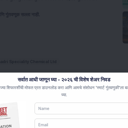
णि गुंतवणूक सल्ला नाही.
adri Speciality Chemical Ltd
सर्वात आधी जाणून घ्या - २०२६ ची विशेष शेअर निवड
ज्या शिफारशींची मोफत प्रत डाउनलोड करा आणि आमचे संशोधन 'स्मार्ट गुंतवणुकी'ला बळ 
घ्या.
्पादन क्षमता 120 मेट्रिक टन/दिवसापर्यंत वाढवली; संचालक मंडळाने रु
अर्सची जास्त मागणी होती ते आहेत: