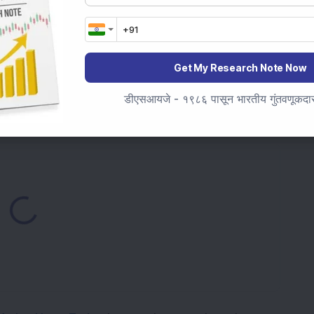
्रास्ट्रक्चर स्टॉक कर्नाटकमध्ये आंतरराष्ट्रीय क्रिकेट स्टेडियमसाठी
गावॅट कॅप्टिव्ह सोलर पॉवर प्रोजेक्ट पूर्ण केला; तपशील बघा
Get My Research Note Now
न्फ्रास्ट्रक्चर स्टॉकने 1:1 बोनस इश्यूला मंजुरी दिली; अधिकृत शेअर
डीएसआयजे - १९८६ पासून भारतीय गुंतवणूकदारां
ding...