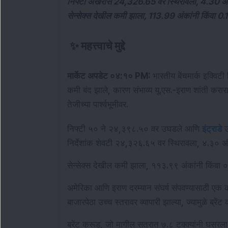
निफ्टी अखेरीस 24,326.65 वर स्थिरावला, 4.30 अंका
सेन्सेक्स देखील कमी झाला, 113.99 अंकांनी किंवा 0.
✨
महत्त्वाचे मुद्दे
मार्केट अपडेट ०४:१० PM: 
भारतीय बेंचमार्क इक्विटी 
कमी बंद झाले, कारण संभाव्य यू.एस.-इराण शांती कराराच्
तेजीच्या पार्श्वभूमीवर.
निफ्टी ५० ने २४,३९८.५० वर उघडले आणि 
इंट्राडे
 
निर्देशांक शेवटी २४,३२६.६५ वर स्थिरावला, ४.३० अं
सेन्सेक्स देखील कमी झाला, ११३.९९ अंकांनी किंवा
अमेरिका आणि इराण दरम्यान संघर्ष संपवण्यासाठी ए
बाजारपेठा उच्च स्तरावर व्यापारी झाल्या, ज्यामुळे ब्रेंट
ब्रेंट क्रूड, जो मागील सत्रात ७.८ टक्क्यांनी घसरला ह