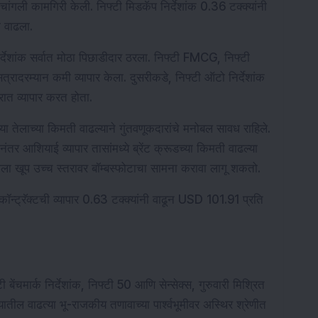
क्षा चांगली कामगिरी केली. निफ्टी मिडकॅप निर्देशांक 0.36 टक्क्यांनी 
ी वाढला.
िर्देशांक सर्वात मोठा पिछाडीदार ठरला. निफ्टी FMCG, निफ्टी 
्रादरम्यान कमी व्यापार केला. दुसरीकडे, निफ्टी ऑटो निर्देशांक 
त्रात व्यापार करत होता.
या तेलाच्या किमती वाढल्याने गुंतवणूकदारांचे मनोबल सावध राहिले. 
्यानंतर आशियाई व्यापार तासांमध्ये ब्रेंट क्रूडच्या किमती वाढल्या 
ाला खूप उच्च स्तरावर बॉम्बस्फोटाचा सामना करावा लागू शकतो.
्स कॉन्ट्रॅक्टची व्यापार 0.63 टक्क्यांनी वाढून USD 101.91 प्रति 
 बेंचमार्क निर्देशांक, निफ्टी 50 आणि सेन्सेक्स, गुरुवारी मिश्रित 
ल वाढत्या भू-राजकीय तणावाच्या पार्श्वभूमीवर अस्थिर श्रेणीत 