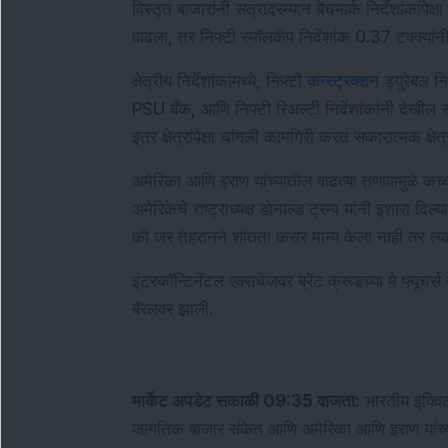
विस्तृत बाजारांनी सत्रादरम्यान बेंचमार्क निर्देशांकांपे
वाढला, तर निफ्टी स्मॉलकॅप निर्देशांक 0.37 टक्क्यांन
क्षेत्रीय निर्देशांकांमध्ये, निफ्टी 
कन्स्ट्रक्शन
 ड्युरेबल न
PSU बँक, आणि निफ्टी रिअल्टी निर्देशांकांनी देखील सत
इतर क्षेत्रांपेक्षा चांगली कामगिरी करत सकारात्मक क्षे
अमेरिका आणि इराण यांच्यातील वाढत्या तणावामुळे कच्च्
अमेरिकेचे राष्ट्राध्यक्ष डोनाल्ड ट्रम्प यांनी इशारा दिल
की जर तेहरानने शांतता करार मान्य केला नाही तर त्य
इंटरकॉन्टिनेंटल एक्सचेंजवर ब्रेंट क्रूडच्या मे फ्यूचर
बॅरलवर झाली.
मार्केट अपडेट सकाळी 09:35 वाजता:
 भारतीय इक्विटी
जागतिक बाजार संकेत आणि अमेरिका आणि इराण यांच्याती