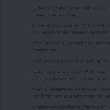
दुसरीकडे, निफ्टी आयटी निर्देशांक सर्वाधिक घटलेला ठर
टक्क्यांहून अधिक घसरला आहे.
वैयक्तिक शेअर्समध्ये, बजाज ऑटो 2.77 टक्क्यांनी वधारला
केले, ज्यामुळे निफ्टी ऑटो निर्देशांकाला उचल मिळाली.
महिंद्रा अँड महिंद्रा 2.12 टक्क्यांनी वाढला, तिमाही न
टक्क्यांपर्यंत झाला.
वन97 कम्युनिकेशन्स, पेटीएमची मूळ कंपनी, मार्च तिम
दरम्यान, गोदरेज कन्झ्युमर प्रॉडक्ट्स 5.26 टक्क्यां
वाढल्यामुळे नजीकच्या काळातील मार्जिनबद्दल चिंतित रा
निफ्टी 50 निर्देशांकाला समर्थन देणारे प्रमुख योगदानकर
ऑटो लिमिटेड, ज्याने 6.69 पॉइंट्स योगदान दिले, आण
सूचकांकावर मुख्य ओढा हिंदुस्तान युनिलिव्हरचा होता, 