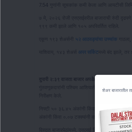
7.54 गुणांनी सूचकांक कमी केला आणि आयटीसी लिमिट
७ मे, २०२६ रोजी एनएसईवरील बाजाराची रुंदी दृढपणे
९९९ कमी झाले आणि १०५ अपरिवर्तित राहिले.
एकूण १९३ शेअर्सनी 
५२ आठवड्यांचा उच्चांक
 गाठला,
याशिवाय, १४३ शेअर्स 
अपर सर्किट
मध्ये बंद झाले, तर 
दुपारी २:३९ वाजता बाजार अपडेट:
 भारतीय इक्विटी बेंच
गुंतवणूकदारांनी पश्चिम आशियातील ताज्या घडामोडींचा 
शेअर बाजारातील ता
निरीक्षण केले.
निफ्टी ५० ३६.४५ अंकांनी किंवा ०.१५ टक्क्यांनी वा
अंकांनी किंवा ०.०७ टक्क्यांनी वाढून ७८,०१४.७३ वर 
विस्तृत बाजारपेठांमध्ये, एनएसई निफ्टी मिडकॅप १००