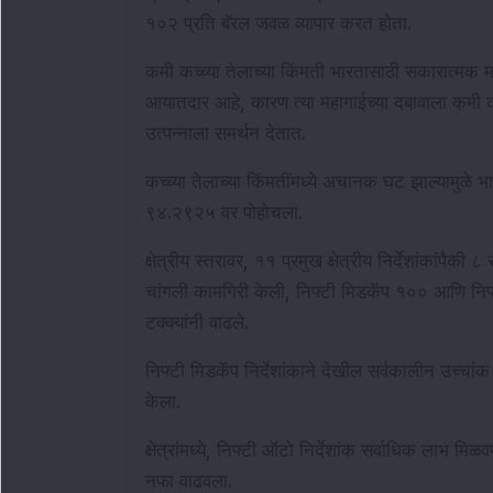
१०२ प्रति बॅरल जवळ व्यापार करत होता.
कमी कच्च्या तेलाच्या किंमती भारतासाठी सकारात्मक म
आयातदार आहे, कारण त्या महागाईच्या दबावाला कमी 
उत्पन्नाला समर्थन देतात.
कच्च्या तेलाच्या किंमतींमध्ये अचानक घट झाल्यामुळे 
९४.२९२५ वर पोहोचला.
क्षेत्रीय स्तरावर, ११ प्रमुख क्षेत्रीय निर्देशांकांपैकी ८ स
चांगली कामगिरी केली, निफ्टी मिडकॅप १०० आणि निफ्
टक्क्यांनी वाढले.
निफ्टी मिडकॅप निर्देशांकाने देखील सर्वकालीन उच्चांक 
केला.
क्षेत्रांमध्ये, निफ्टी ऑटो निर्देशांक सर्वाधिक लाभ 
नफा वाढवला.