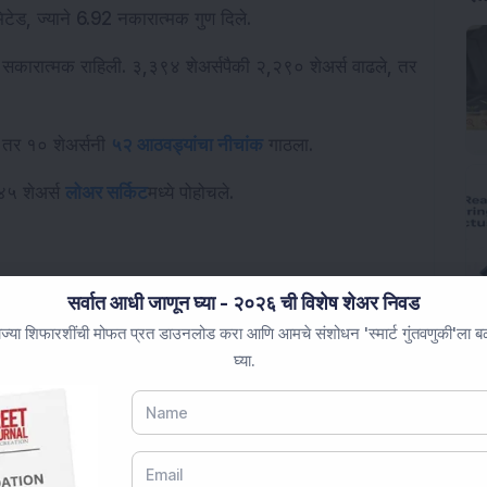
ेड, ज्याने 6.92 नकारात्मक गुण दिले.
 सकारात्मक राहिली. ३,३९४ शेअर्सपैकी २,२९० शेअर्स वाढले, तर 
 तर १० शेअर्सनी 
५२ आठवड्यांचा नीचांक
 गाठला.
४५ शेअर्स 
लोअर सर्किट
मध्ये पोहोचले.
मार्क्सने गुरुवारी अरुंद श्रेणीत व्यापार केला कारण 
सर्वात आधी जाणून घ्या - २०२६ ची विशेष शेअर निवड
अंदाज घेतला आणि क्रूड तेलाच्या किंमतींच्या हालचालींचे 
ज्या शिफारशींची मोफत प्रत डाउनलोड करा आणि आमचे संशोधन 'स्मार्ट गुंतवणुकी'ला बळ 
घ्या.
ढून २४,३६५.७० वर व्यापार करत होता, तर सेन्सेक्सने ५२.२३ 
व्यापार केला.
 निर्देशांकाने ६२,०२०.१० चा नवीन विक्रम उच्चांक गाठला, वन९७ 