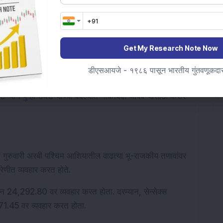
थित.
निर्देशांकाने सत्रादरम्यान सर्वाधिक घट दर्शवली. निफ्टी FMCG, निफ्टी 
 व्यापक बाजाराच्या तुलनेत कमी कामगिरी केली. दुसरीकडे, निफ्टी 
Get My Research Note Now
स आला.
डीएसआयजे - १९८६ पासून भारतीय गुंतवणूकदारां
 घसरून प्रति बॅरल USD 98.50 वर आल्या, कारण अहवालांनुसार 
ाटप्प्याने पुन्हा उघडण्याच्या बदल्यात नाकाबंदी थांबवण्यासाठी करार 
ांक गुरुवारी अरबी पश्चिम आशियातील वाढत्या भू-राजकीय तणावांवर 
्रेणीत व्यवहार करत होते.
ून 24,292.80 वर व्यवहार करत होता. दरम्यान, सेन्सेक्स 
71.45 वर व्यवहार करत होता.