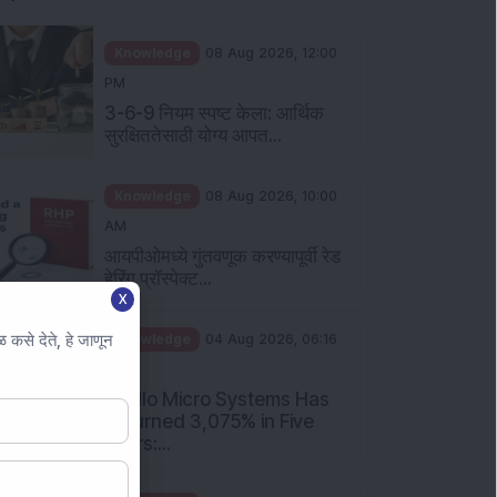
Knowledge
08 Aug 2026, 12:00
PM
3-6-9 नियम स्पष्ट केला: आर्थिक
सुरक्षिततेसाठी योग्य आपत...
Knowledge
08 Aug 2026, 10:00
AM
आयपीओमध्ये गुंतवणूक करण्यापूर्वी रेड
हेरिंग प्रॉस्पेक्ट...
X
कसे देते, हे जाणून
Knowledge
04 Aug 2026, 06:16
PM
Apollo Micro Systems Has
Returned 3,075% in Five
Years:...