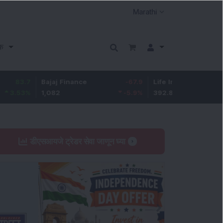
क
Bajaj Finance
-67.9
Life Insurance Corp.
5.25
1,082
-5.9
%
392.8
1.35
%
डीएसआयजे ट्रेडर सेवा जाणून घ्या