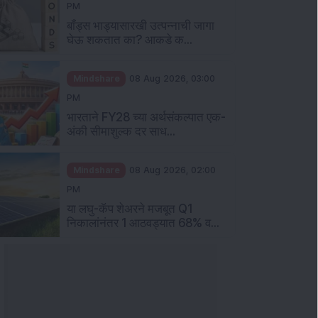
PM
बॉंड्स भाड्यासारखी उत्पन्नाची जागा
घेऊ शकतात का? आकडे क...
Mindshare
08 Aug 2026, 03:00
PM
भारताने FY28 च्या अर्थसंकल्पात एक-
अंकी सीमाशुल्क दर साध...
Mindshare
08 Aug 2026, 02:00
PM
या लघु-कॅप शेअरने मजबूत Q1
निकालांनंतर 1 आठवड्यात 68% व...