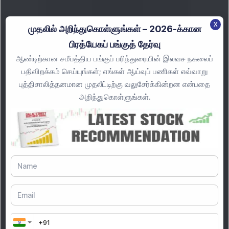
X
முதலில் அறிந்துகொள்ளுங்கள் – 2026-க்கான
பிரத்யேகப் பங்குத் தேர்வு
ஆண்டிற்கான சமீபத்திய பங்குப் பரிந்துரையின் இலவச நகலைப்
பதிவிறக்கம் செய்யுங்கள்; எங்கள் ஆய்வுப் பணிகள் எவ்வாறு
புத்திசாலித்தனமான முதலீட்டிற்கு வலுசேர்க்கின்றன என்பதை
அறிந்துகொள்ளுங்கள்.