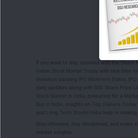
If you want to stay updated with the
Share 
Indian Stock Market Today
with real time 
Investors tracking
IPO Allotment Status
,
IPO
daily updates along with
BSE Share Price L
Stock Market in India
, preparing for a
Marke
Buy in India
, insights on
Top Gainers Today 
and
Long Term Stocks India
help in making
Stay informed, stay disciplined, and make s
market insights.