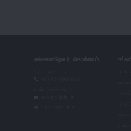
எங்களை தொடர்பு கொள்ளவும்
எங்க
தொலைபேசி எண்
:
மாசிக
+91 9240904920
ஃபிளாஷ
மின்னஞ்சல் முகவரி
:
முதலீ
enquiry@dsij.in
மாடல்
service@dsij.in
வர்த்
போர்ட
பவர் க