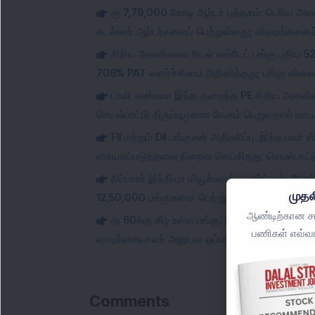
ரூ 7,79,000 கோடி ஆர்டர் புத்தகம்: பெரிய அ
கடல்சார் ஆர்டர்களைப் பெற்றுள்ளது; விவரங்களைச் 
சிறிய அளவிலான ரியல் எஸ்டேட் பங்கு புதிய 5
708% PAT வளர்ச்சியை அறிவித்தது; பங்கு விலை 1
டாலி கண்ணா இந்த குறைந்த PE சிறிய அளவிலா
செயல்பாட்டு திருப்புமுனை வேகம் பெறுவதால் லாப
FII மற்றும் DII பங்குகள் அதிகரிப்பு: இந்த பவ
கையகப்படுத்தலை நிறைவு செய்கிறது; செயல்பாட்டு
நிப்பான் இந்தியா மியூச்சுவல் ஃபண்ட் மல்டிப
முதல
12,50,000 பங்குகளை பெற்றுக் கொண்டது; பங்கு 
ஆண்டிற்கான சமீ
ரூ 60க்கு கீழ் உள்ள பங்கு: இந்த சிறிய அளவி
பணிகள் எவ்வா
வாடிக்கையாளர் அனுபவ ஒப்பந்தத்தை பெற்றுள்ளது;
Comments