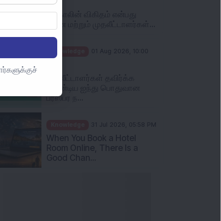
என்ன மற்றும் முதலீட்டாளர்கள்...
Knowledge
01 Aug 2026, 10:00
AM
முதலீட்டாளர்கள் தவிர்க்க
ர்களுக்குச்
வேண்டிய ஐந்து பொதுவான
பரஸ்பர ந...
Knowledge
31 Jul 2026, 05:58 PM
When You Book a Hotel
Room Online, There Is a
Good Chan...