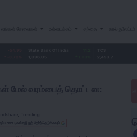
எங்கள் சேவைகள்
உள்ளடக்கம்
சந்தை
கால்குலேட்டர்
State Bank Of India
11.2
TCS
83.
1,096.05
1.03
%
2,453.7
3.53
ுகள் மேல் வரம்பைத் தொட்டன:
indshare
,
Trending
ருப்பமான டிஎஸ்ஐஜி ஐத் தேர்ந்தெடுக்கவும்