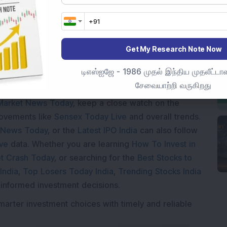
Loading...
Get My Research Note Now
டிஎஸ்ஐஜே - 1986 முதல் இந்திய முதலீட்டாள
சேவையாற்றி வருகிறது
Market News Today
, keep a close watch on the
movements like
Sensex Today Live
and overall trends.
 News Today
, or the
Latest IPO India
can also follow
ive
data. Whether you are learning
How To Invest in
t Crash Today
, or searching for the
Best Stocks to
India
,
Top Losers Today India
,
Trending Stocks India
 informed investment decisions.
marter investment choices with timely and reliable