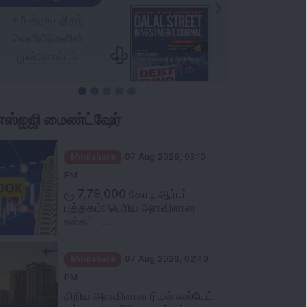
ிஎஸ்ஐஜி மைண்ட்ஷேர்
Mindshare
07 Aug 2026, 03:10
PM
ரூ 7,79,000 கோடி ஆர்டர்
புத்தகம்: பெரிய அளவிலான
உள்கட்ட...
Mindshare
07 Aug 2026, 02:40
PM
சிறிய அளவிலான ரியல் எஸ்டேட்
பங்கு புதிய 52 வார உச்சத்தை...