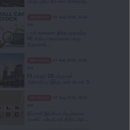
Mindshare
07 Aug 2026, 12:42
PM
டாலி கண்ணா இந்த குறைந்த
PE சிறிய அளவிலான பங்கு
நிறுவனத்...
Mindshare
07 Aug 2026, 12:30
PM
FII மற்றும் DII பங்குகள்
அதிகரிப்பு: இந்த பவர் ஸ்டாக் 3...
Mindshare
07 Aug 2026, 12:00
PM
நிப்பான் இந்தியா மியூச்சுவல்
ஃபண்ட் மல்டிபேகர் சிறிய அள...