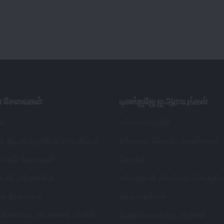
ள் சேவைகள்
டிஎஸ்ஐஜே ஐ ஆராயுங்கள்
ை
எங்களைப் பற்றி
் நியூஸ் முதலீட்டு செய்திமடல்
எங்களை தொடர்பு கொள்ளவும்
ட்டாளர் சேவைகள்
தொழில்
 போர்ட்ஃபோலியோ
எங்களுடன் விளம்பரம் செய்யுங்
தகர் சேவைகள்
விமர்சனங்கள்
்ஃபோலியோ அட்வைசரி சர்விஸ்
நிறுவிப்பாளருக்கு அஞ்சலி
ார்டுகள்
ஆசிரியர் கொள்கை