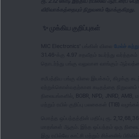
ரூ. 2.12 கோடி இந்திய ரயில்வே ஆர்டரைப் பெற
விரிவாக்கத்தையும் நிறுவனம் நோக்குகிறது.
✨
முக்கிய குறிப்புகள்
MIC Electronics' பங்கின் விலை 
மேல்ச் சுற்று
31.46-க்கு 4.97 சதவீதம் உயர்ந்து வர்த்தகம் 
தொடர்ந்து பங்கு வலுவான வாங்கும் ஆர்வத்த
சமீபத்திய பங்கு விலை இயக்கம், கிழக்கு கட
ஏற்றுக்கொள்வதற்கான கடிதத்தை நிறுவனம் பெற
நிலையங்களில், BGBR, NPD, JNRD, AMB, மற்ற
மற்றும் ரயில் குறிப்பு பலகைகள் (TIB) வழங்க
மொத்த ஒப்பந்தத்தின் மதிப்பு ரூ. 2,12,68,36
மாதங்கள் ஆகும். இந்த ஒப்பந்தம் ஒரு நிலை
இது ரயில்வே காட்சி மற்றும் சிக்னலிங் பிரிவி