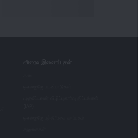
விரைவு இணைப்புகள்
கடை
டிஎஸ்ஐஜே பயன்பாடுகள்
முதலீட்டாளர் விழிப்புணர்வு திட்டங்கள்
(IAP)
கள்
டிஎஸ்ஐஜே பத்திரிகை காப்பகம்
சலுகைகள்
சந்தை