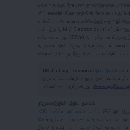
பங்கிற்கு ஒரு நேர்மறை தூண்டுதலாக பார்க்க
திட்டங்களில் நிறுவனத்தின் நிலையை வலுப்படு
முக்கிய மூலோபாய முன்னேற்றத்தை அறிவித்த
கூட்டத்தில், MIC Electronics சிங்கப்பூர்
பங்குகளை ரூ. 357.60 கோடிக்கு வாங்குவதற்க
நிறுவனத்தின் ஆழ்ந்த தொழில்நுட்பம் மற்றும் 
கொண்டுள்ளது, இது நீண்ட காலத்தில் புதிய வ
DSIJ’s Tiny Treasure
சிறிய அளவிலான
ப
திறனை கொண்டுள்ளது, முதலீட்டாளர்களுக்க
டிக்கெட்டை வழங்குகிறது.
சேவை குறிப்பை பதி
நிறுவனத்தின் பற்றிய தகவல்
MIC எலக்ட்ரானிக்ஸ் லிமிடெட்
, 1988 இல் நிற
மேம்படுத்தல் மற்றும் உற்பத்தி செய்வதில் ஈடுப
இரண்டும் அடங்கும். ஆண்டுகள் கடந்தும், நி