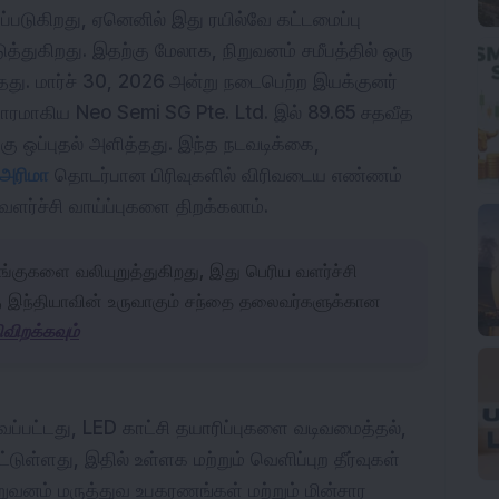
ப்படுகிறது, ஏனெனில் இது ரயில்வே கட்டமைப்பு 
த்துகிறது. 
இதற்கு மேலாக, நிறுவனம் சமீபத்தில் ஒரு 
து. மார்ச் 30, 2026 அன்று நடைபெற்ற இயக்குனர் 
-ஆதாரமாகிய Neo Semi SG Pte. Ltd. இல் 89.65 சதவீத 
ு ஒப்புதல் அளித்தது. இந்த நடவடிக்கை, 
அரிமா
 தொடர்பான பிரிவுகளில் விரிவடைய எண்ணம் 
ளர்ச்சி வாய்ப்புகளை திறக்கலாம்.
ங்குகளை வலியுறுத்துகிறது, இது பெரிய வளர்ச்சி
ு இந்தியாவின் உருவாகும் சந்தை தலைவர்களுக்கான
விறக்கவும்
ுவப்பட்டது, LED காட்சி தயாரிப்புகளை வடிவமைத்தல், 
ட்டுள்ளது, இதில் உள்ளக மற்றும் வெளிப்புற தீர்வுகள் 
றுவனம் மருத்துவ உபகரணங்கள் மற்றும் மின்சார 