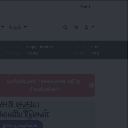
மேலும்
7
Bajaj Finance
-67.9
Life Insurance Corp.
5.2
%
1,082
-5.9
%
392.8
1.35
டிஎஸ்ஐஜே டிரேடர் சேவைகளை அறிந்து
கொள்ளுங்கள்