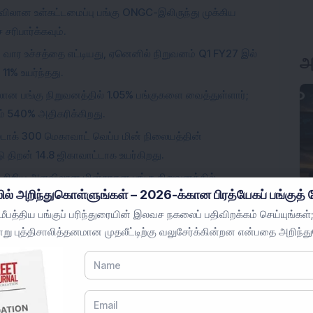
ளவிலான உள்கட்டமைப்பு பங்கு ONGC-இலிருந்து முக்கிய
சரிபார்க்கவும்.
அ
2 வார உச்சத்தை எட்டியது, ஏனெனில் நிறுவனம் Q1 FY27 இல்
1% உயர்ந்தது.
ன பங்கு நிறுவனத்தில் 1.05% பங்குகளை வைத்துள்ளார்;
ம் 540% அதிகரிக்கிறது.
ர் ஸ்டாக் 300 மெகாவாட் வெப்ப மின் நிலையத்தின்
 திறன் 14.8 ஜிகாவாட்டாக உயர்கிறது.
ேகர் சிறிய அளவிலான மின்சாதன பங்கு நிறுவனத்தில்
ில் அறிந்துகொள்ளுங்கள் – 2026-க்கான பிரத்யேகப் பங்குத் த
விலை 6% உயர்ந்தது.
பத்திய பங்குப் பரிந்துரையின் இலவச நகலைப் பதிவிறக்கம் செய்யுங்கள்;
லான AI பங்கு விஜயானந்த் டிராவல்ஸிலிருந்து 3 ஆண்டுக் கால
று புத்திசாலித்தனமான முதலீட்டிற்கு வலுசேர்க்கின்றன என்பதை அறிந்த
 பங்கு விலை 5% உயர்ந்தது.