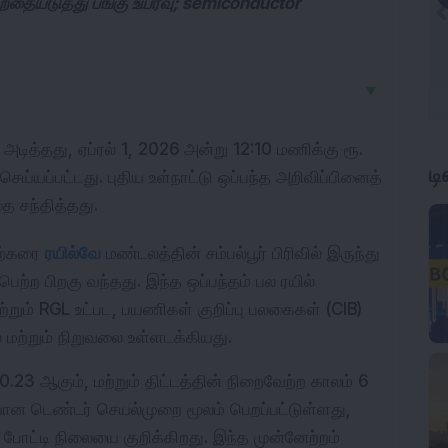
்றதையடுத்து பங்கு உயர்வு; semiconductor
▼
ட
 அடித்தது, ஏப்ரல் 1, 2026 அன்று 12:10 மணிக்கு ரூ. 
செய்யப்பட்டது. புதிய உள்நாட்டு ஒப்பந்த அறிவிப்பினைத் 
ை சந்தித்தது.
ற்கரை 
ரயில்வே
 மண்டலத்தின் சம்பல்பூர் பிரிவில் இருந்து 
்ற பிறகு வந்தது. இந்த ஒப்பந்தம் பல ரயில் 
ும் RGL உட்பட, பயணிகள் குறிப்பு பலகைகள் (CIB) 
ல் மற்றும் நிறுவலை உள்ளடக்கியது.
0.23 ஆகும், மற்றும் திட்டத்தின் நிறைவேற்ற காலம் 6 
யான டெண்டர் செயல்முறை மூலம் பெறப்பட்டுள்ளது, 
ல் போட்டி நிலையை குறிக்கிறது. இந்த முன்னேற்றம் 