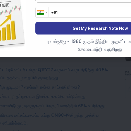
Get My Research Note Now
cs Ltd
டிஎஸ்ஐஜே - 1986 முதல் இந்திய முதலீட்டாள
சேவையாற்றி வருகிறது
்பட்ட ப்ரமோட்டர் பங்கு: Q1FY27 வருவாய் வருடத்திற்கு 40.5%
ிப்பிடத்தக்க முறையில் குறைந்தது.
ற முடியுமா? எண்கள் என்ன காட்டுகின்றன?
 சுங்க வரி தட்டுகளை இலக்காகக் கொண்டுள்ளது.
ண்டு முடிவுகளுக்குப் பிறகு, 1 வாரத்தில் 68% உயர்ந்தது.
ளவிலான உள்கட்டமைப்பு பங்கு ONGC-இலிருந்து முக்கிய
சரிபார்க்கவும்.