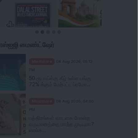
ிஎஸ்ஐஜி மைண்ட்ஷேர்
Mindshare
08 Aug 2026, 05:12
PM
50 ரூபாய்க்கு கீழ் உள்ள பங்கு
72% க்கும் மேற்பட்ட ப்ரமோ...
Mindshare
08 Aug 2026, 04:00
PM
பத்திரங்கள் வாடகை போன்ற
வருமானத்தை மாற்ற முடியுமா?
எண்க...