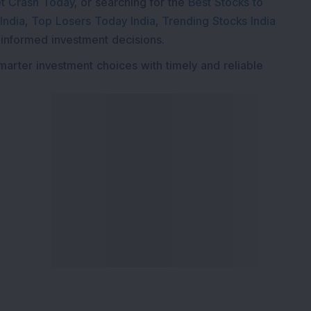
t Crash Today
, or searching for the
Best Stocks to
India
,
Top Losers Today India
,
Trending Stocks India
 informed investment decisions.
marter investment choices with timely and reliable