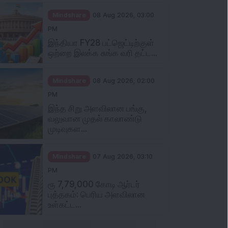
Mindshare
08 Aug 2026, 03:00
PM
இந்தியா FY28 பட்ஜெட்டிற்குள்
ஒற்றை இலக்க சுங்க வரி தட்ட...
Mindshare
08 Aug 2026, 02:00
PM
இந்த சிறு அளவிலான பங்கு,
வலுவான முதல் காலாண்டு
முடிவுகள...
Mindshare
07 Aug 2026, 03:10
PM
ரூ 7,79,000 கோடி ஆர்டர்
புத்தகம்: பெரிய அளவிலான
உள்கட்ட...