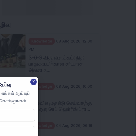
றிவு
Knowledge
08 Aug 2026, 12:00
PM
3-6-9 விதி விளக்கம்: நிதி
பாதுகாப்பிற்கான சரியான
அவசர ந...
X
ேர்வு
Knowledge
08 Aug 2026, 10:00
 எங்கள் ஆய்வுப்
AM
ுகொள்ளுங்கள்.
ஐபிஓவில் முதலீடு செய்வதற்கு
முன் ஒரு ரெட் ஹெர்ரிங் ப்ரா...
Knowledge
04 Aug 2026, 06:16
PM