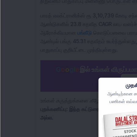
நிறுவனம் பாதுகாப்பு மின்னணு பொருட்கள் ஏற
பாரத் எலக்ட்ரானிக்ஸ் ரூ 3,10,739 கோடி சந்
ஆண்டுகளில் 23.8 சதவீத CAGR லாப வளர்ச்ச
ஆரோக்கியமான 
பங்கீடு
 கொடுப்பனவை பராமரித
ஆண்டில் பங்கு 45.31 சதவீதம் உயர்ந்துள்ளது,
பாதுகாப்பு குறியீட்டை முந்தியுள்ளது.
G
o
o
g
l
e
இல் உங்கள் விருப்பம
இப்ப
முதல
ஆண்டிற்கான சமீ
உங்கள் கருத்துக்களை கீழே உள்ள கருத்துகளில
பணிகள் எவ்வா
புறக்கணிப்பு: இந்த கட்டுரை தகவல் நோக்கங
அல்ல.