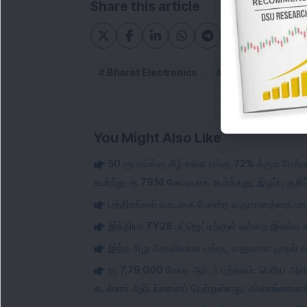
Share this article
Bharat Electronics
Bharat Electroni
You Might Also Like
50 ரூபாய்க்கு கீழ் உள்ள பங்கு 72% க்கும் மேற
உயர்ந்து ரூ 79.14 கோடியாக உயர்ந்தது, இழப்பு குற
பத்திரங்கள் வாடகை போன்ற வருமானத்தை மாற்
இந்தியா FY28 பட்ஜெட்டிற்குள் ஒற்றை இலக்க
இந்த சிறு அளவிலான பங்கு, வலுவான முதல் காலா
ரூ 7,79,000 கோடி ஆர்டர் புத்தகம்: பெரிய அ
கடல்சார் ஆர்டர்களைப் பெற்றுள்ளது; விவரங்களைச் 