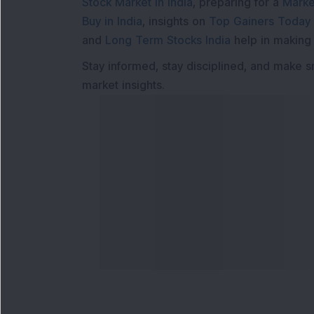
Stock Market in India
, preparing for a
Marke
Buy in India
, insights on
Top Gainers Today 
and
Long Term Stocks India
help in making
Stay informed, stay disciplined, and make s
market insights.