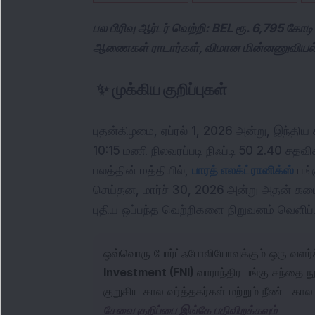
பல பிரிவு ஆர்டர் வெற்றி: BEL ரூ. 6,795 கோ
ஆணைகள் ராடார்கள், விமான மின்னணுவியல்
✨
முக்கிய குறிப்புகள்
புதன்கிழமை, ஏப்ரல் 1, 2026 அன்று, இந்திய
10:15 மணி நிலவரப்படி நிஃப்டி 50 2.40 சதவி
பலத்தின் மத்தியில், 
பாரத் எலக்ட்ரானிக்ஸ்
 பங்
செய்தன, மார்ச் 30, 2026 அன்று அதன் கடைச
புதிய ஒப்பந்த வெற்றிகளை நிறுவனம் வெளிப்ப
ஒவ்வொரு போர்ட்ஃபோலியோவுக்கும் ஒரு வளர்
Investment (FNI)
வாராந்திர பங்கு சந்தை ந
குறுகிய கால வர்த்தகர்கள் மற்றும் நீண்ட கா
சேவை குறிப்பை இங்கே பதிவிறக்கவும்