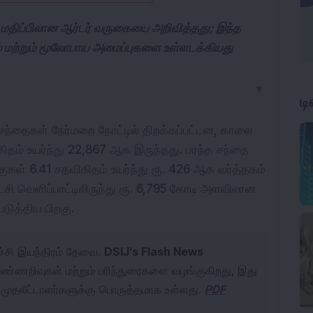
டி மதிப்பிலான ஆர்டர் வருகையை அறிவித்தது; இந்த
 மற்றும் மூலோபாய அமைப்புகளை உள்ளடக்கியது
▼
ட
 சந்தைகள் நேர்மறை நோட்டில் திறக்கப்பட்டன, காலை 
கிதம் உயர்ந்து 22,867 ஆக இருந்தது. பரந்த சந்தை 
குகள் 6.41 சதவிகிதம் உயர்ந்து ரூ. 426 ஆக வர்த்தகம் 
ி வெளிப்பாட்டிலிருந்து ரூ. 6,795 கோடி அளவிலான 
டுத்திய பிறகு.
ச்சி இயந்திரம் தேவை.
DSIJ’s Flash News
ுண்ணறிவுகள் மற்றும் பரிந்துரைகளை வழங்குகிறது, இது
ல முதலீட்டாளர்களுக்கு பொருத்தமாக உள்ளது.
PDF