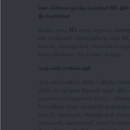
தொடர்ச்சியான ஒப்பந்த வெற்றிகள் BEL இன் 
இயக்குகின்றன
இதற்கு முன்பு, BEL தனது பாதுகாப்பு மின்
சமீப காலங்களில் அறிவித்துள்ளது. மார்ச் 3
தொடர்பு, மின்னணு போர், விமானவியல் மற்றும
கோடி மதிப்பிலான ஆர்டர்களைப் பெற்றது.
பாரத் எலக்ட்ரானிக்ஸ் பற்றி 
பாரத் எலக்ட்ரானிக்ஸ் லிமிடெட் இந்திய அரசி
மத்திய பொது துறை நிறுவனம் ஆகும். இந்த ந
வாடிக்கையாளர்களுக்கான மேம்பட்ட மின்னணு
மேம்படுத்தல் மற்றும் உற்பத்தியில் நிபுணத்துவ
தொடர்பு அமைப்புகள், மின்னணு போர் அமைப்ப
அமைப்புகள், ஏவுகணைகள், உள்நாட்டு பாதுகாப்பு