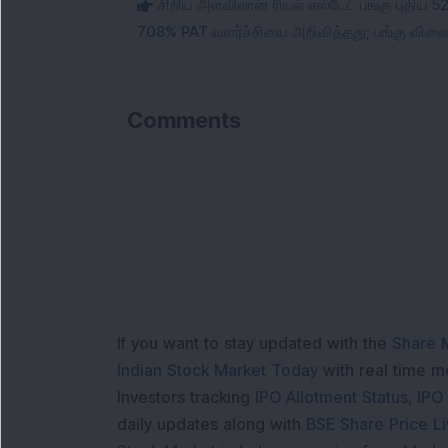
சிறிய அளவிலான ரியல் எஸ்டேட் பங்கு புதிய 5
708% PAT வளர்ச்சியை அறிவித்தது; பங்கு விலை 1
Comments
If you want to stay updated with the
Share 
Indian Stock Market Today
with real time 
Investors tracking
IPO Allotment Status
,
IPO
daily updates along with
BSE Share Price L