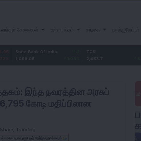
எங்கள் சேவைகள்
உள்ளடக்கம்
சந்தை
கால்குலேட்டர்
ate Bank Of India
11.2
TCS
83.7
B
,096.05
1.03
%
2,453.7
3.53
%
1
த்தகம்: இந்த நவரத்தின அரசுப்
 6,795 கோடி மதிப்பிலான
dshare
,
Trending
ருப்பமான டிஎஸ்ஐஜி ஐத் தேர்ந்தெடுக்கவும்