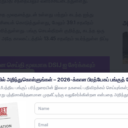
்றுமதி சந்தையிலும் வளர்ச்சியடைந்துள்ளது.
தை மூலதனத்துடன் உள்ளது மற்றும் கடந்த ஐந்து 
அ
ியைக் கொடுத்துள்ளது, மேலும் 39.1 சதவீதம் 
்துள்ளது. பங்கு செயல்திறன் குறித்து, கடந்த ஒரு 
 அதே காலகட்டத்தில் 13.45 சதவீதம் உயர்ந்துள்ள நிப்டி 
ான செய்தி மூலமாக DSIJ ஐ சேர்க்கவும்
ொழுது சேர்க்கவும்
ில் அறிந்துகொள்ளுங்கள் – 2026-க்கான பிரத்யேகப் பங்குத் த
பத்திய பங்குப் பரிந்துரையின் இலவச நகலைப் பதிவிறக்கம் செய்யுங்கள்;
் பகிரவும்.
று புத்திசாலித்தனமான முதலீட்டிற்கு வலுசேர்க்கின்றன என்பதை அறிந்த
்களுக்காக மட்டுமே உள்ளது, முதலீட்டு ஆலோசனை 