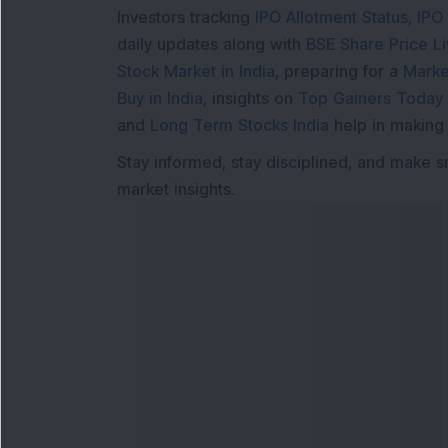
Investors tracking
IPO Allotment Status
,
IPO
daily updates along with
BSE Share Price L
Stock Market in India
, preparing for a
Marke
Buy in India
, insights on
Top Gainers Today 
and
Long Term Stocks India
help in making
Stay informed, stay disciplined, and make s
market insights.