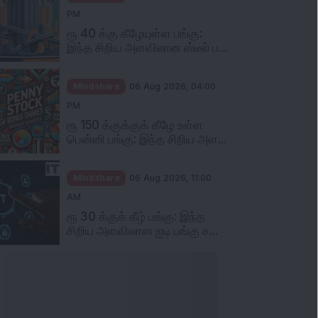
PM
ரூ 40 க்கு கீழேயுள்ள பங்கு:
இந்த சிறிய அளவிலான ஸ்டீல் ப...
Mindshare
06 Aug 2026, 04:00
PM
ரூ 150 க்குக்குக் கீழே உள்ள
பென்னி பங்கு: இந்த சிறிய அள...
Mindshare
06 Aug 2026, 11:00
AM
ரூ 30 க்குக் கீழ் பங்கு: இந்த
சிறிய அளவிலான ஐடி பங்கு ச...