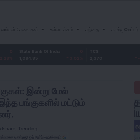
எங்கள் சேவைகள்
உள்ளடக்கம்
சந்தை
கால்குலேட்டர்
State Bank Of India
0
TCS
0
1,084.85
3.02
%
2,370
-2.06
%
்குகள்: இன்று மேல்
ட இந்த பங்குகளில் மட்டும்
னர்.
dshare
,
Trending
ருப்பமான டிஎஸ்ஐஜி ஐத் தேர்ந்தெடுக்கவும்