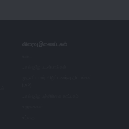
விரைவு இணைப்புகள்
கடை
டிஎஸ்ஐஜே பயன்பாடுகள்
முதலீட்டாளர் விழிப்புணர்வு திட்டங்கள்
(IAP)
கள்
டிஎஸ்ஐஜே பத்திரிகை காப்பகம்
சலுகைகள்
சந்தை