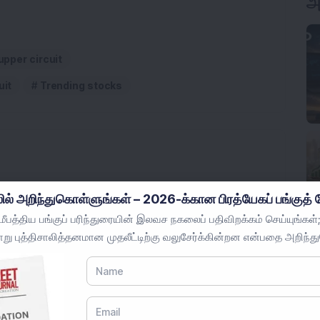
அ
upper circuit
uit
Trending stocks
ில் அறிந்துகொள்ளுங்கள் – 2026-க்கான பிரத்யேகப் பங்குத் த
அளவிலான கட்டமைப்பு பங்கு, கர்நாடகாவில் உள்ள சர்வதேச
பத்திய பங்குப் பரிந்துரையின் இலவச நகலைப் பதிவிறக்கம் செய்யுங்கள்;
ப்பந்தத்தை பெற்றுள்ளது.
று புத்திசாலித்தனமான முதலீட்டிற்கு வலுசேர்க்கின்றன என்பதை அறிந்த
ிலான ஸ்டீல் பங்கு 1 மெகவாட் சொந்த சோலார் மின்சார
க்கவும்.
இந்த சிறிய அளவிலான கட்டமைப்பு பங்கு 1:1 போனஸ்
ங்கு மூலதனம் இரட்டிப்பாக உள்ளது.