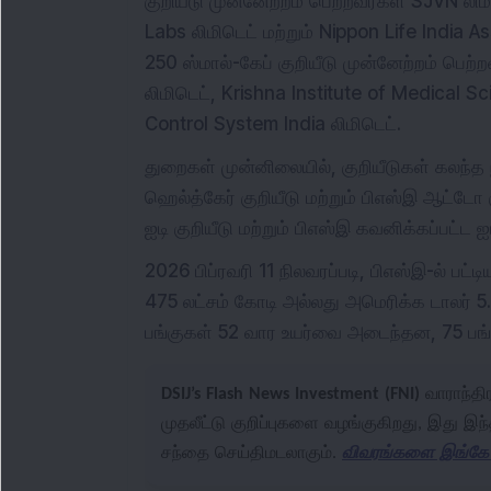
குறியீடு முன்னேற்றம் பெற்றவர்கள் SJVN லி
Labs லிமிடெட் மற்றும் Nippon Life India 
250 ஸ்மால்-கேப் குறியீடு முன்னேற்றம் பெற
லிமிடெட், Krishna Institute of Medical S
Control System India லிமிடெட்.
துறைகள் முன்னிலையில், குறியீடுகள் கலந்த 
ஹெல்த்கேர் குறியீடு மற்றும் பிஎஸ்இ ஆட்டோ 
ஐடி குறியீடு மற்றும் பிஎஸ்இ கவனிக்கப்பட்ட ஐ
2026 பிப்ரவரி 11 நிலவரப்படி, பிஎஸ்இ-ல் பட்
475 லட்சம் கோடி அல்லது அமெரிக்க டாலர் 5.
பங்குகள் 52 வார உயர்வை அடைந்தன, 75 பங
DSIJ’s Flash News Investment (FNI)
வாராந்திர
முதலீட்டு குறிப்புகளை வழங்குகிறது, இது இந்
சந்தை செய்திமடலாகும்.
விவரங்களை இங்கே ப