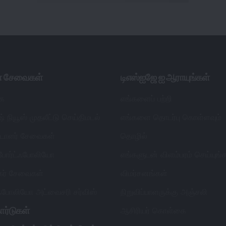
ள் சேவைகள்
டிஎஸ்ஐஜே ஐ ஆராயுங்கள்
ை
எங்களைப் பற்றி
் நியூஸ் முதலீட்டு செய்திமடல்
எங்களை தொடர்பு கொள்ளவும்
ட்டாளர் சேவைகள்
தொழில்
 போர்ட்ஃபோலியோ
எங்களுடன் விளம்பரம் செய்யுங்
தகர் சேவைகள்
விமர்சனங்கள்
்ஃபோலியோ அட்வைசரி சர்விஸ்
நிறுவிப்பாளருக்கு அஞ்சலி
ார்டுகள்
ஆசிரியர் கொள்கை