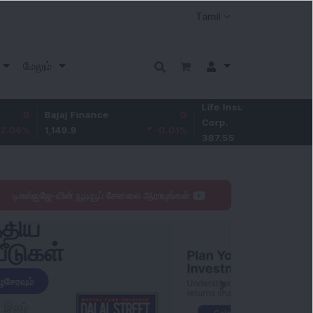
மேலும்
Life Insurance
0
Bajaj Finance
0
Corp.
-1.01
%
1,149.9
-0.01
%
387.55
டிஎஸ்ஐஜே-யின் யூடியூப் சேனலை ஆராயுங்கள்