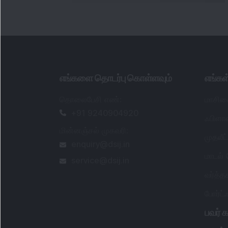
எங்களை தொடர்பு கொள்ளவும்
எங்க
தொலைபேசி எண்
:
மாசிக
+91 9240904920
ஃபிளாஷ
மின்னஞ்சல் முகவரி
:
முதலீ
enquiry@dsij.in
மாடல்
service@dsij.in
வர்த்
போர்ட
பவர் க