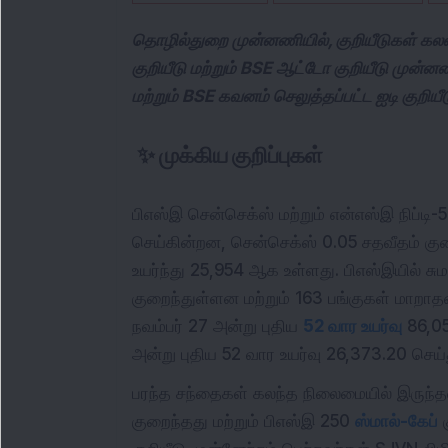
தொழில்துறை முன்னணியில், குறியீடுகள் கல
குறியீடு மற்றும் BSE ஆட்டோ குறியீடு முன்ன
மற்றும் BSE கவனம் செலுத்தப்பட்ட ஐடி குறி
✨
முக்கிய குறிப்புகள்
பிஎஸ்இ சென்செக்ஸ் மற்றும் என்எஸ்இ நிப்டி-
செய்கின்றன, சென்செக்ஸ் 0.05 சதவீதம் குறை
உயர்ந்து 25,954 ஆக உள்ளது. பிஎஸ்இயில் சு
குறைந்துள்ளன மற்றும் 163 பங்குகள் மாறா
நவம்பர் 27 அன்று புதிய
52 வார உயர்வு
86,05
அன்று புதிய 52 வார உயர்வு 26,373.20 செய்
பரந்த சந்தைகள் கலந்த நிலைமையில் இருந்
குறைந்தது மற்றும் பிஎஸ்இ 250
ஸ்மால்-கேப்
க