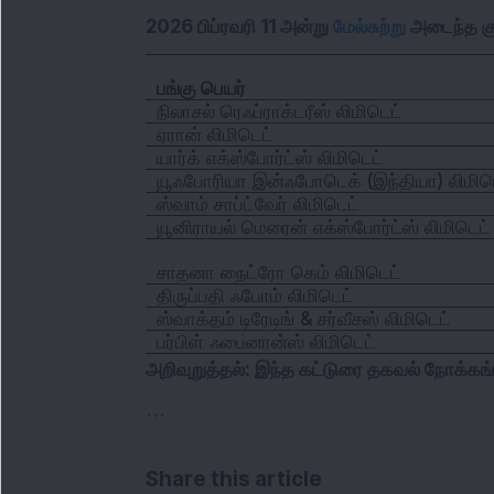
2026 பிப்ரவரி 11 அன்று
மேல்சுற்று
அடைந்த குற
பங்கு பெயர்
நிலாசல் ரெஃப்ராக்டரீஸ் லிமிடெட்
ஏரான் லிமிடெட்
யார்க் எக்ஸ்போர்ட்ஸ் லிமிடெட்
யூஃபோரியா இன்ஃபோடெக் (இந்தியா) லிமிட
ஸ்வாம் சாப்ட்வேர் லிமிடெட்
யூனிராயல் மெரைன் எக்ஸ்போர்ட்ஸ் லிமிடெட்
சாதனா நைட்ரோ கெம் லிமிடெட்
திருப்பதி ஃபோம் லிமிடெட்
ஸ்வாக்தம் டிரேடிங் & சர்வீசஸ் லிமிடெட்
பர்பிள் ஃபைனான்ஸ் லிமிடெட்
அறிவுறுத்தல்: இந்த கட்டுரை தகவல் நோக்க
```
Share this article