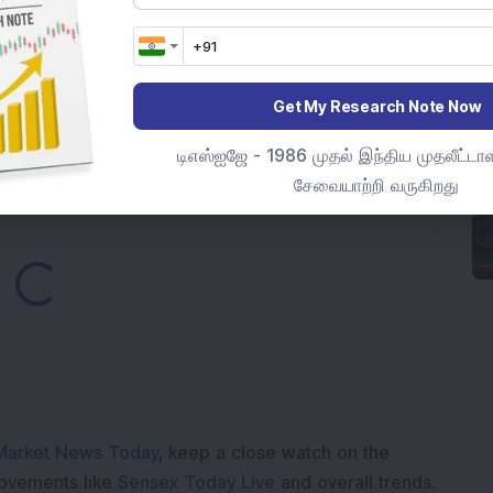
 ஐடி பங்கு சிம்ஹஸ்தா 2028 திட்டத்திற்கான மேற்கு ரயில்வே
ான பாதுகாப்பு பங்கு நான்காவது தொடர்ச்சியான ஏற்றுமதி
Get My Research Note Now
லீட்டாளர்களின் பங்கு உயர்கிறது.
டிஎஸ்ஐஜே - 1986 முதல் இந்திய முதலீட்டாள
சேவையாற்றி வருகிறது
Loading...
Market News Today
, keep a close watch on the
movements like
Sensex Today Live
and overall trends.