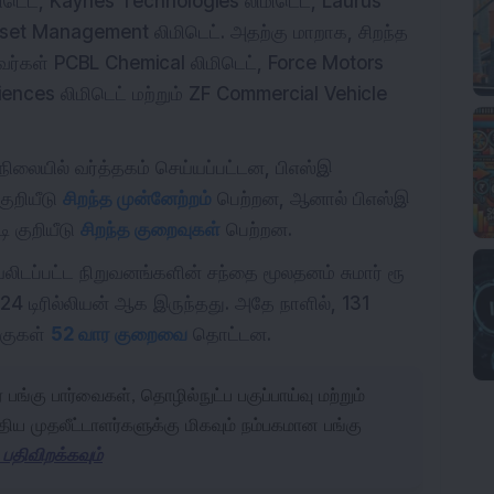
மிடெட், Kaynes Technologies லிமிடெட், Laurus
Asset Management லிமிடெட். அதற்கு மாறாக, சிறந்த
்றவர்கள் PCBL Chemical லிமிடெட், Force Motors
ciences லிமிடெட் மற்றும் ZF Commercial Vehicle
நிலையில் வர்த்தகம் செய்யப்பட்டன, பிஎஸ்இ
குறியீடு
சிறந்த முன்னேற்றம்
பெற்றன, ஆனால் பிஎஸ்இ
டி குறியீடு
சிறந்த குறைவுகள்
பெற்றன.
டியலிடப்பட்ட நிறுவனங்களின் சந்தை மூலதனம் சுமார் ரூ
24 டிரில்லியன் ஆக இருந்தது. அதே நாளில், 131
்குகள்
52 வார குறைவை
தொட்டன.
 பங்கு பார்வைகள், தொழில்நுட்ப பகுப்பாய்வு மற்றும்
திய முதலீட்டாளர்களுக்கு மிகவும் நம்பகமான பங்கு
திவிறக்கவும்