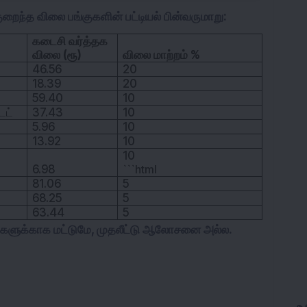
ைந்த விலை பங்குகளின் பட்டியல் பின்வருமாறு:
கடைசி வர்த்தக
விலை (ரூ)
விலை மாற்றம் %
46.56
20
18.39
20
59.40
10
ெட்
37.43
10
5.96
10
13.92
10
10
6.98
```html
81.06
5
68.25
5
63.44
5
ங்களுக்காக மட்டுமே, முதலீட்டு ஆலோசனை அல்ல.