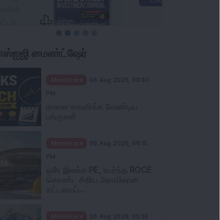
ிஎஸ்ஐஜி மைண்ட்ஷேர்
Mindshare
06 Aug 2026, 08:30
PM
நாளை கவனிக்க வேண்டிய
பங்குகள்
Mindshare
06 Aug 2026, 06:15
PM
ஒரே இலக்க PE, உயர்ந்த ROCE
கொண்ட சிறிய அளவிலான
கட்டமைப்...
Mindshare
06 Aug 2026, 05:30