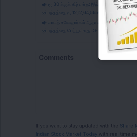
ரூ 30 க்குக் கீழ் பங்கு: இந்த சிறிய அளவிலான
ஒப்பந்தத்தை ரூ 12,12,64,565க்கு பெற்றுள்ளது.
காமத் சகோதரர்கள் ஆதரவு பெற்ற சிறிய அளவில
ஒப்பந்தத்தை பெற்றுள்ளது; வெளிநாட்டு நிறுவன முத
Comments
If you want to stay updated with the
Share 
Indian Stock Market Today
with real time 