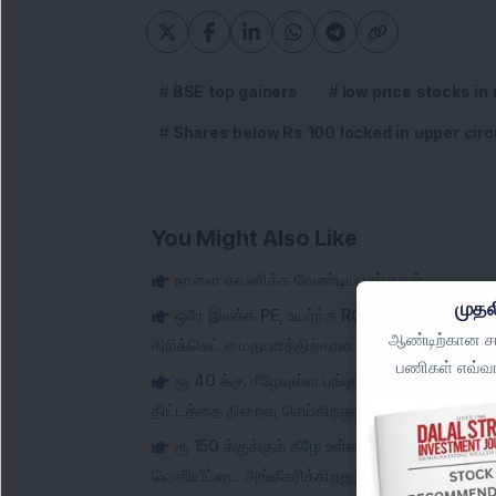
BSE top gainers
low price stocks in 
Shares below Rs 100 locked in upper circ
You Might Also Like
நாளை கவனிக்க வேண்டிய பங்குகள்
முதல
ஒரே இலக்க PE, உயர்ந்த ROCE கொண்ட சிறிய 
ஆண்டிற்கான சமீ
கிரிக்கெட் மைதானத்திற்கான ரூ 990 கோடி EPC ஒ
பணிகள் எவ்வா
ரூ 40 க்கு கீழேயுள்ள பங்கு: இந்த சிறிய அளவ
திட்டத்தை நிறைவு செய்கிறது; விவரங்களை சரிபார்
ரூ 150 க்குக்குக் கீழே உள்ள பென்னி பங்கு: 
வெளியீட்டை அங்கீகரிக்கிறது; அனுமதிக்கப்பட்ட ப