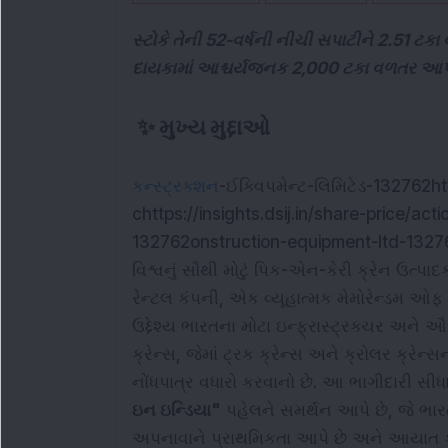
સ્ટોકે તેની 52-વર્ષની નીચી સપાટીને 2.51 ટકા
દાયકામાં આશ્ચર્યજનક 2,000 ટકા વળતર આપ્ય
✨
મુખ્ય મુદ્દાઓ
કન્સ્ટ્રક્શન
-ઈક્વિપમેન્ટ-લિમિટેડ-132762htt
chttps://insights.dsij.in/share-price/ac
132762onstruction-equipment-ltd-1327
વિશ્વનું સૌથી મોટું પિક-એન-કેરી ક્રેન ઉત્પા
રેન્ટલ કંપની, એક વ્યૂહાત્મક મેમોરેન્ડમ ઓ
ઉદ્દેશ્ય ભારતના મોટા ઇન્ફ્રાસ્ટ્રક્ચર અને ઔદ્
ક્રેન્સ, જેમાં ટ્રક ક્રેન્સ અને ક્રોલર ક્ર
નોંધપાત્ર વધારો કરવાનો છે. આ ભાગીદારી સ
ઇન ઇન્ડિયા"
પહેલને સમર્થન આપે છે, જે ભાર
અપનાવાને પ્રાથમિકતા આપે છે અને આયાત કર