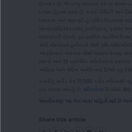
ઉત્પાદક છે, જે ઘરેલુ મોબાઇલ ક્રેન્સ સેગમેન
બજાર હિસ્સો ધરાવે છે. કંપની વિધિની અને વિવિધ
બાંધકામ અને સામગ્રી હેન્ડલિંગ ઉપકરણો માટે
મોબાઇલ/ફિક્સ્ડ ટાવર, ઇલેક્ટ્રિક, ક્રોલર અને ટ
વાયબ્રેટરી રોલર્સ, હાઇડ્રોલિક પાઇલિંગ રિગ્સ, ટ
અને કોમ્બાઇન હાર્વેસ્ટર્સ જેવી કૃષિ મશીનરીન
ઓફરિંગ્સને ભારતના સૌથી વિશાળ વેચાણ અને સર્
સ્થળો અને 13 પ્રાદેશિક કચેરીઓનો સમાવેશ થા
એશિયા અને લેટિન અમેરિકાના 37થી વધુ દેશોમ
કંપનીનું માર્કેટ કેપ 11,000 કરોડ રૂપિયાથી વધ
ટકા વળતર આપ્યું છે;
મલ્ટિબેગર
3 વર્ષમાં 18
અસ્વીકરણ: આ લેખ માત્ર માહિતી માટે છે અન
Share this article