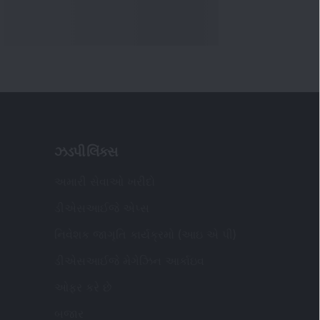
ઓફર કરે છે
બજાર
ંધાયેલ અને પત્રવ્યવહાર કચેરીનો સરનામું
:
એસઆઈજે વેલ્થ એડવાઇઝરી પ્રાઇવેટ લિમિટેડ
ગાઉ ડીએસઆઈજે પ્રાઇવેટ લિમિટેડ તરીકે
ખાતી) ઓફિસ નંબર - 409, સોલિટાયર બિઝનેસ