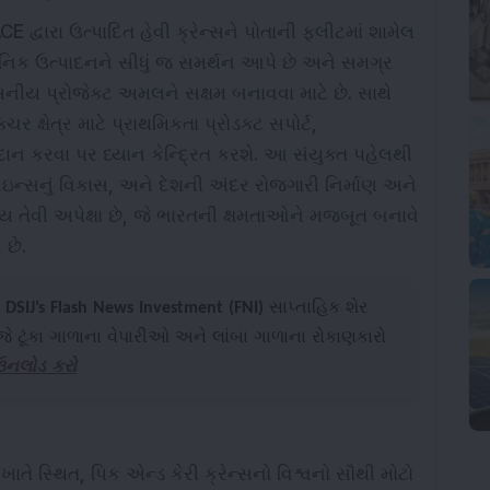
E દ્વારા ઉત્પાદિત હેવી ક્રેન્સને પોતાની ફલીટમાં શામેલ
થાનિક ઉત્પાદનને સીધું જ સમર્થન આપે છે અને સમગ્ર
નીય પ્રોજેક્ટ અમલને સક્ષમ બનાવવા માટે છે. સાથે
 ક્ષેત્ર માટે પ્રાથમિકતા પ્રોડક્ટ સપોર્ટ,
ાન કરવા પર ધ્યાન કેન્દ્રિત કરશે. આ સંયુક્ત પહેલથી
ેઇન્સનું વિકાસ, અને દેશની અંદર રોજગારી નિર્માણ અને
ય તેવી અપેક્ષા છે, જે ભારતની ક્ષમતાઓને મજબૂત બનાવે
 છે.
.
DSIJ’s Flash News Investment (FNI)
સાપ્તાહિક શેર
ટૂંકા ગાળાના વેપારીઓ અને લાંબા ગાળાના રોકાણકારો
ાઉનલોડ કરો
તે સ્થિત, પિક એન્ડ કેરી ક્રેન્સનો વિશ્વનો સૌથી મોટો