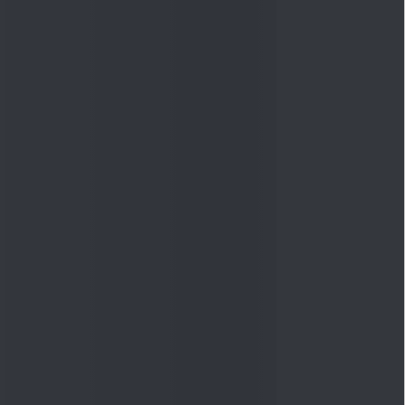
ઝડપી લિંક્સ
અમારી સેવાઓ ખરીદો
ડીએસઆઈજે એપ્સ
નિવેશક જાગૃતિ કાર્યક્રમો (આઇ એ પી)
ડીએસઆઈજે મેગેઝિન આર્કાઇવ