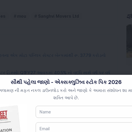
nes
mou
Sanghvi Movers Ltd
ભારતના એક મોટા પબ્લિક સેક્ટર બેન્કમાંથી રૂ. 37.79 કરોડનો
ટર હિસ્સો: Q1FY27 આવકમાં 40.5% નો વૃદ્ધિ સાથે વર્ષ પર વર્ષ
ટાડો.
સૌથી પહેલા જાણો - એક્સક્લુઝિવ સ્ટોક પિક 2026
ખ્યાઓ શું દર્શાવે છે
લામણ ની મફત નકલ ડાઉનલોડ કરો અને જાણો કે અમારા સંશોધન શા માટે 
શક્તિ આપે છે.
સ ટેરિફ સ્લેબ્સને લક્ષ્ય બનાવે છે।
 અઠવાડિયામાં 68% વધ્યો.
ન્ફ્રાસ્ટ્રક્ચર સ્ટૉકને ONGC તરફથી મોટા ઑફશોર ઓર્ડર્સ