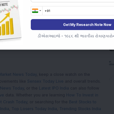
Get My Research Note Now
Loading...
ડીએસઆઇજે - ૧૯૮૬ થી ભારતીય રોકાણકારોને
Market News Today
, keep a close watch on the
movements like
Sensex Today Live
and overall trends.
 News Today
, or the
Latest IPO India
can also follow
ive
data. Whether you are learning
How To Invest in
t Crash Today
, or searching for the
Best Stocks to
India
,
Top Losers Today India
,
Trending Stocks India