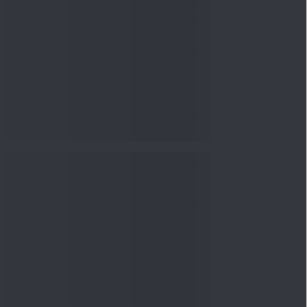
ઞાન
Knowledge
08 Aug 2026, 12:00
PM
3-6-9 નિયમ સમજાવવામાં
આવ્યો: નાણાકીય સુરક્ષાની માટે
યોગ...
Knowledge
08 Aug 2026, 10:00
AM
આઈપીઓમાં રોકાણ કરતા પહેલા
રેડ હેરિંગ પ્રોસ્પેક્ટસ કેવી ...
Knowledge
04 Aug 2026, 06:16
PM
Apollo Micro Systems Has
Returned 3,075% in Five
Years:...