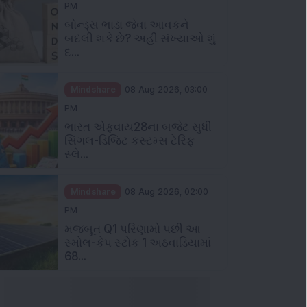
PM
બોન્ડ્સ ભાડા જેવા આવકને
બદલી શકે છે? અહીં સંખ્યાઓ શું
દ...
Mindshare
08 Aug 2026, 03:00
PM
ભારત એફવાય28ના બજેટ સુધી
સિંગલ-ડિજિટ કસ્ટમ્સ ટેરિફ
સ્લે...
Mindshare
08 Aug 2026, 02:00
PM
મજબૂત Q1 પરિણામો પછી આ
સ્મોલ-કેપ સ્ટોક 1 અઠવાડિયામાં
68...