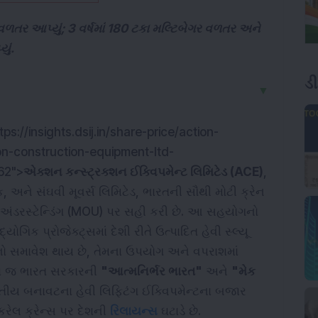
 વળતર આપ્યું; 3 વર્ષમાં 180 ટકા મલ્ટિબેગર વળતર અને
ું.
ડ
▼
ps://insights.dsij.in/share-price/action-
tion-construction-equipment-ltd-
62">
એક્શન કન્સ્ટ્રક્શન ઈક્વિપમેન્ટ લિમિટેડ (ACE)
,
દક, અને સંઘવી મૂવર્સ લિમિટેડ, ભારતની સૌથી મોટી ક્રેન
ફ અંડરસ્ટેન્ડિંગ (MOU) પર સહી કરી છે. આ સહયોગનો
યોગિક પ્રોજેક્ટ્સમાં દેશી રીતે ઉત્પાદિત હેવી સ્લ્યૂ
ેન્સનો સમાવેશ થાય છે, તેમના ઉપયોગ અને વપરાશમાં
ીધા જ ભારત સરકારની
"આત્મનિર્ભર ભારત"
અને
"મેક
તીય બનાવટના હેવી લિફ્ટિંગ ઈક્વિપમેન્ટના બજાર
ેલ ક્રેન્સ પર દેશની
રિલાયન્સ
ઘટાડે છે.