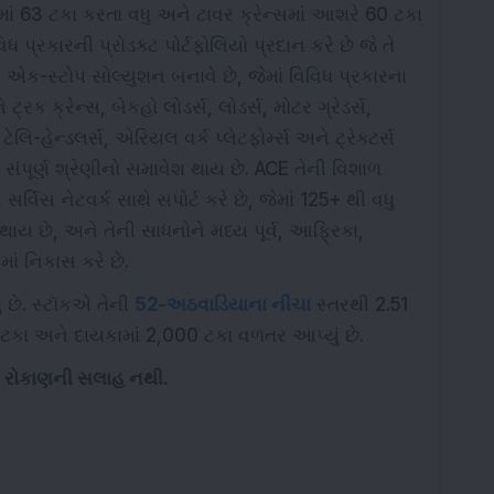
જ્
્ટમાં 63 ટકા કરતા વધુ અને ટાવર ક્રેન્સમાં આશરે 60 ટકા
 પ્રકારની પ્રોડક્ટ પોર્ટફોલિયો પ્રદાન કરે છે જે તે
 એક-સ્ટોપ સોલ્યુશન બનાવે છે, જેમાં વિવિધ પ્રકારના
્રક ક્રેન્સ, બેકહો લોડર્સ, લોડર્સ, મોટર ગ્રેડર્સ,
ેલિ-હેન્ડલર્સ, એરિયલ વર્ક પ્લેટફોર્મ્સ અને ટ્રેક્ટર્સ
ી સંપૂર્ણ શ્રેણીનો સમાવેશ થાય છે. ACE તેની વિશાળ
વિસ નેટવર્ક સાથે સપોર્ટ કરે છે, જેમાં 125+ થી વધુ
ય છે, અને તેની સાધનોને મધ્ય પૂર્વ, આફ્રિકા,
ાં નિકાસ કરે છે.
ુ છે.
સ્ટૉકએ તેની
52-અઠવાડિયાના નીચા
સ્તરથી 2.51
0 ટકા અને દાયકામાં 2,000 ટકા વળતર આપ્યું છે.
ે રોકાણની સલાહ નથી.