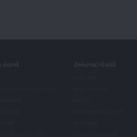
 સેવાઓ
પ્રશંસાપત્રો
ોલિયો એડવાઇઝરી સર્વિસ
સંસ્થાપકને શ્રદ્ધાંજલિ
ાર્ડ્સ
સંપાદકીય નીતિ
 પૂછાતા પ્રશ્નો
અમારું જોડાવો
સેબી નોંધાયેલ રોકાણ સલાહકાર વિગતો
:
નો
નોંધાયેલ નામ
:
ડીએસઆઈજે વેલ્થ એડવાઇઝરી
ડી
પ્રાઇવેટ લિમિટેડ (અગાઉ ડીએસઆઈજે પ્રાઇવેટ
(અ
લિમિટેડ તરીકે ઓળખાતી)
ઓળ