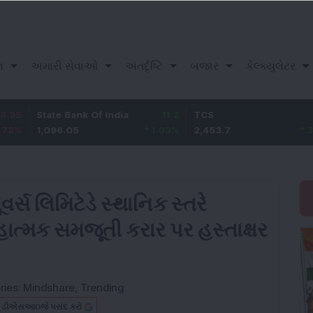
ન
અમારી સેવાઓ
અંતર્દૃષ્ટિ
બજાર
કેલ્ક્યુલેટર
tate Bank Of India
11.2
TCS
83.7
,096.05
1.03
%
2,453.7
3.53
%
ર્સ લિમિટેડે સ્થાનિક સ્તરે
યૂહાત્મક સમજૂતી કરાર પર હસ્તાક્ષર
ries:
Mindshare
,
Trending
બ ડીએસઆઇજે પસંદ કરો