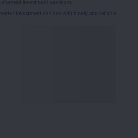
 informed investment decisions.
marter investment choices with timely and reliable
ા સેવાઓ
ડીએસઆઈજે શોધો
િન
અમારા વિશે
્યૂઝ ઇન્વેસ્ટમેન્ટ ન્યૂઝલેટર
અમારો સંપર્ક કરો
કાર સેવાઓ
કારકિર્દી
ોર્ટફોલિયો
અમારી સાથે જાહેરાત કરો