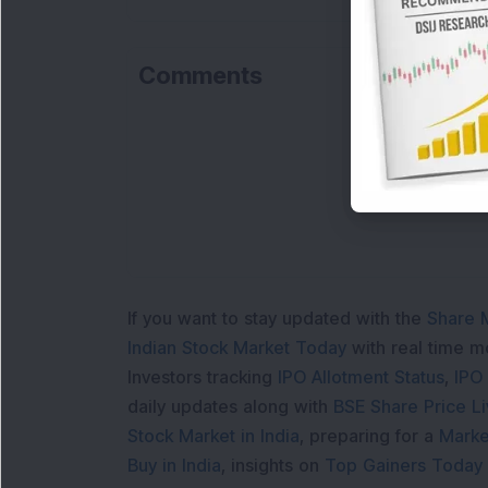
Comments
If you want to stay updated with the
Share 
Indian Stock Market Today
with real time 
Investors tracking
IPO Allotment Status
,
IPO
daily updates along with
BSE Share Price L
Stock Market in India
, preparing for a
Marke
Buy in India
, insights on
Top Gainers Today 