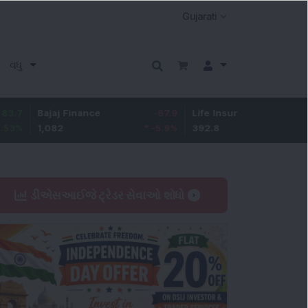
વધુ
Bajaj Finance
-67.9
Life Insurance Corp.
5.25
1,082
-5.9
%
392.8
1.35
%
ડીએસઆઈજે ટ્રેડર સેવાઓ શોધો