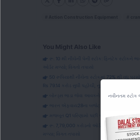
Action Construction Equipment
cra
You Might Also Like
રૂ. 10 થી નીચેની પેની સ્ટોક: ફિનટેક સ્ટોકને 
ઓર્ડર મળ્યો; વિગતો તપાસો
50 રૂપિયાથી નીચેના સ્ટોકમાં 72% થી વધુ પ્રમો
Rs 79.14 કરોડ સુધી પહોંચી, નુકસાનમાં નોંધપાત્ર ઘ
બોન્ડ્સ ભાડા જેવા આવકને બદલી શકે છે? અહીં સં
નવીનતમ સ્ટોક ભ
ભારત એફવાય28ના બજેટ સુધી સિંગલ-ડિજિટ કસ્ટમ્
મજબૂત Q1 પરિણામો પછી આ સ્મોલ-કેપ સ્ટોક 1
રૂ. 7,79,000 કરોડનો ઓર્ડર બુક: લાર્જ-કૅપ ઈ
મળ્યા; વિગત તપાસો