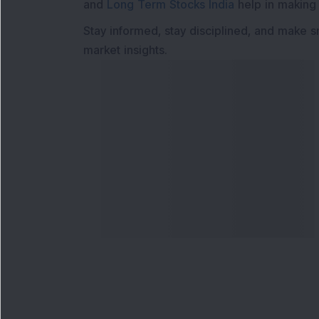
and
Long Term Stocks India
help in making
Stay informed, stay disciplined, and make s
market insights.
અમારો સંપર્ક કરો
અમાર
ફોન નંબર
:
મેગેઝ
+91 9240904920
ફ્લેશ ન
ઇમેઇલ સરનામું
:
રોકાણ
enquiry@dsij.in
મોડલ પ