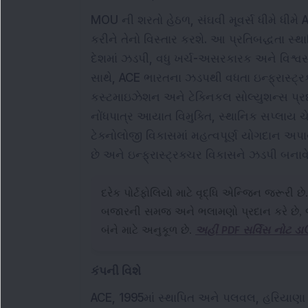
MOU ની શરતો હેઠળ, સંઘવી મૂવર્સ ધીમે ધીમે AC
કરીને તેનો વિસ્તાર કરશે. આ પ્રતિબદ્ધતા સ્
દેશમાં ઝડપી, વધુ ખર્ચ-અસરકારક અને વિશ્વસ
સાથે, ACE ભારતના ઝડપથી વધતા ઇન્ફ્રાસ્ટ્રક્ચર
કસ્ટમાઇઝેશન અને ટેક્નિકલ સોલ્યુશન્સ પ્રદ
નોંધપાત્ર આયાત વિમુક્તિ, સ્થાનિક સપ્લાય ચ
ટેક્નોલોજી વિકાસમાં મહત્વપૂર્ણ યોગદાન અપા
છે અને ઇન્ફ્રાસ્ટ્રક્ચર વિકાસને ઝડપી બનાવે
દરેક પોર્ટફોલિયો માટે વૃદ્ધિ એન્જિન જરૂરી છે
બજારની સમજ અને ભલામણો પ્રદાન કરે છે, જે 
બંને માટે અનુકૂળ છે.
અહીં PDF સર્વિસ નોટ ડ
કંપની વિશે
ACE, 1995માં સ્થાપિત અને પલવલ, હરિયાણા ખા