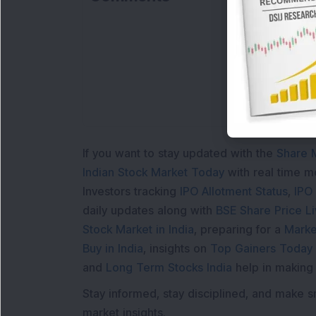
If you want to stay updated with the
Share 
Indian Stock Market Today
with real time 
Investors tracking
IPO Allotment Status
,
IPO
daily updates along with
BSE Share Price L
Stock Market in India
, preparing for a
Marke
Buy in India
, insights on
Top Gainers Today 
and
Long Term Stocks India
help in making
Stay informed, stay disciplined, and make s
market insights.