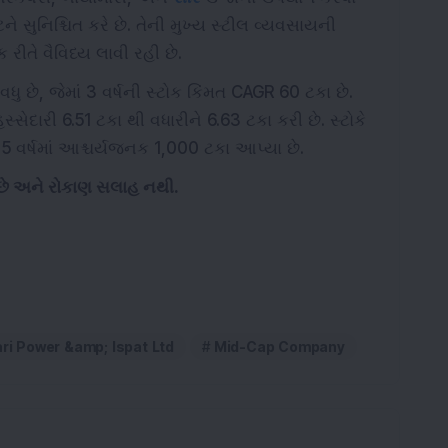
ટને સુનિશ્ચિત કરે છે. તેની મુખ્ય સ્ટીલ વ્યવસાયની
રીતે વૈવિધ્ય લાવી રહી છે.
ધુ છે, જેમાં 3 વર્ષની સ્ટોક કિંમત CAGR 60 ટકા છે.
િસ્સેદારી 6.51 ટકા થી વધારીને 6.63 ટકા કરી છે. સ્ટોકે
5 વર્ષમાં આશ્ચર્યજનક 1,000 ટકા આપ્યા છે.
ે છે અને રોકાણ સલાહ નથી.
i Power &amp; Ispat Ltd
Mid-Cap Company