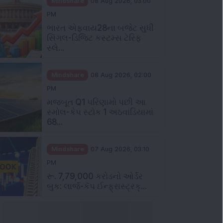
Mindshare
08 Aug 2026, 03:00
PM
ભારત એફવાય28ના બજેટ સુધી
સિંગલ-ડિજિટ કસ્ટમ્સ ટેરિફ
સ્લે...
Mindshare
08 Aug 2026, 02:00
PM
મજબૂત Q1 પરિણામો પછી આ
સ્મોલ-કેપ સ્ટોક 1 અઠવાડિયામાં
68...
Mindshare
07 Aug 2026, 03:10
PM
રૂ. 7,79,000 કરોડનો ઓર્ડર
બુક: લાર્જ-કૅપ ઈન્ફ્રાસ્ટ્રક્...