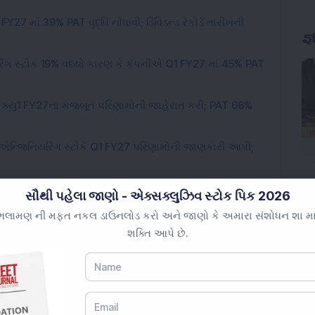
FY27 માં 39% PAT વૃદ્ધિ નોંધાવી; ડિવિડન્ડ રેકોર્ડ તારીખની
જ્
ગ સ્ટોક 19% વધ્યો કારણ કે કંપનીએ Q1 FY27 માં 45% PAT
એ ક્યુ1 FY27ના મજબૂત પરિણામોની જાહેરાત કરી; PAT 66%
ેગર એન્જિનિયરિંગ સ્ટોકે Q1 FY27 પરિણામોની જાણકારી આપી;
ફેન્સ અને એરોસ્પેસ કંપનીમાં 18,47,117 ઇક્વિટી શેર ખરીદ્યા;
સૌથી પહેલા જાણો - એક્સક્લુઝિવ સ્ટોક પિક 2026
લામણ ની મફત નકલ ડાઉનલોડ કરો અને જાણો કે અમારા સંશોધન શા માટે 
ડની સરકારી ફંડિંગ માટે સિદ્ધાંતમાં મંજુરી મળી; એફઆઈઆઈ અને
શક્તિ આપે છે.