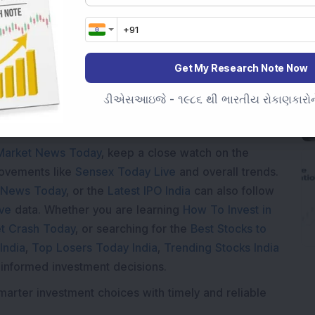
Loading...
Get My Research Note Now
ડીએસઆઇજે - ૧૯૮૬ થી ભારતીય રોકાણકારોને
Market News Today
, keep a close watch on the
movements like
Sensex Today Live
and overall trends.
 News Today
, or the
Latest IPO India
can also follow
ive
data. Whether you are learning
How To Invest in
t Crash Today
, or searching for the
Best Stocks to
India
,
Top Losers Today India
,
Trending Stocks India
 informed investment decisions.
marter investment choices with timely and reliable