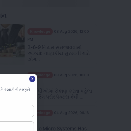
ઞાન
Knowledge
08 Aug 2026, 12:00
PM
3-6-9 નિયમ સમજાવવામાં
આવ્યો: નાણાકીય સુરક્ષાની માટે
યોગ...
Knowledge
08 Aug 2026, 10:00
X
AM
સ્માર્ટ રોકાણને
આઈપીઓમાં રોકાણ કરતા પહેલા
રેડ હેરિંગ પ્રોસ્પેક્ટસ કેવી ...
Knowledge
04 Aug 2026, 06:16
PM
Apollo Micro Systems Has