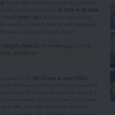
SS)
મેન્યુફેક્ચરિંગ ફેસિલિટી શરૂ કરવા માટેનું ભંડોળ છે.
ોજેક્ટની કુલ લક્ષ્યાંક ક્ષમતાને
10 GWh થી 40 GWh
h તબક્કો
FY2027-28
ની શરૂઆતમાં કાર્યરત થવાની
ં એક સરળ સિંગલ-લાઇન ઉત્પાદન એકમનો ઉપયોગ થાય
જિન વધારવા માટે ડિઝાઇન કરવામાં આવ્યું છે.
રો.
DSIJનું મિડ બ્રિજ
મિડ-કૅપ નેતાઓને બહાર પાડે છે જે
ાર નોટ ડાઉનલોડ કરો
મુખ્ય મથક ધરાવતી,
ગોદાવરી પાવર & ઇસ્પાત લિમિટેડ
 છે અને ભારતના સંકલિત સ્ટીલ ક્ષેત્રમાં મુખ્ય ખેલાડી
ય શ્રૃંખલા ચલાવે છે, જે તેના અરી ડોંગરી અને બોરિયા ટિબુ
સ, સ્પોન્જ આયર્ન, સ્ટીલ બિલેટ્સ અને ઉચ્ચ મૂલ્યના
 કરે છે. GPIL ખાસ કરીને તેની મજબૂત કેપ્ટિવ પાવર
 રિકવરી, બાયોમાસ, અને
સૌર
ઉર્જાનો ઉપયોગ કરવો—