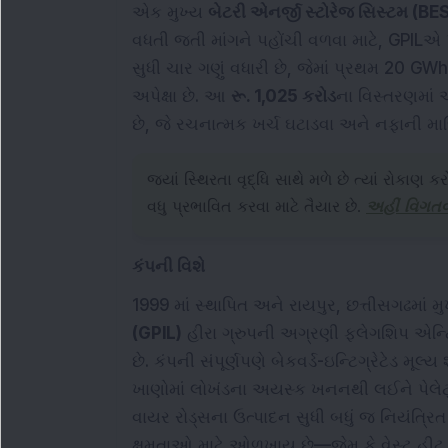
એક મુખ્ય
બેટરી એનર્જી સ્ટોરેજ સિસ્ટમ (BE
વધતી જતી માંગને પહોંચી વળવા માટે, GPILએ પ્ર
સુધી ચાર ગણું વધારી છે, જેમાં પ્રથમ 20 GW
અપેક્ષા છે. આ
રૂ. 1,025 કરોડ
ના વિસ્તરણમા
છે, જે રચનાત્મક ખર્ચ ઘટાડવા અને નફાની માર્
જ્યાં સ્થિરતા વૃદ્ધિ સાથે મળે છે ત્યાં રોકાણ ક
વધુ પ્રભાવિત કરવા માટે તૈયાર છે.
અહીં વિગતવ
કંપની વિશે
1999 માં સ્થાપિત અને રાયપુર, છત્તીસગઢમાં 
(GPIL)
હીરા ગ્રુપની અગ્રણી ફલેગશિપ એન્ટિટી
છે. કંપની સંપૂર્ણપણે બેકવર્ડ-ઇન્ટિગ્રેટેડ મૂલ્
ખાણોમાં લોખંડના અયસ્ક ખનનથી લઈને પેલેટ્
વાયર રોડ્સના ઉત્પાદન સુધી બધું જ નિયંત્રિત
ક્ષમતાઓ માટે ઓળખાય છે—જેમ કે વેસ્ટ હીટ