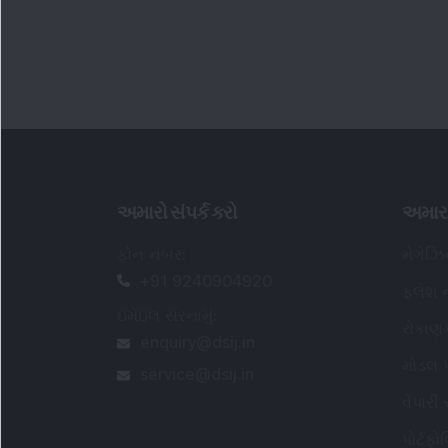
અમારો સંપર્ક કરો
અમાર
ફોન નંબર
:
મેગેઝ
+91 9240904920
ફ્લેશ ન
ઇમેઇલ સરનામું
:
રોકાણ
enquiry@dsij.in
મોડલ પ
service@dsij.in
વેપારી
પોર્ટફ