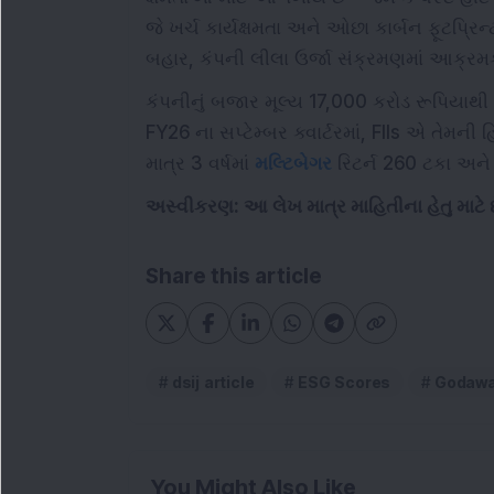
જે ખર્ચ કાર્યક્ષમતા અને ઓછા કાર્બન ફૂટપ્રિન્
બહાર, કંપની લીલા ઉર્જા સંક્રમણમાં આક્રમક 
કંપનીનું બજાર મૂલ્ય 17,000 કરોડ રૂપિયાથી વ
FY26 ના સપ્ટેમ્બર ક્વાર્ટરમાં, FIIs એ તેમની હ
માત્ર 3 વર્ષમાં
મલ્ટિબેગર
રિટર્ન 260 ટકા અને 
અસ્વીકરણ: આ લેખ માત્ર માહિતીના હેતુ માટ
Share this article
dsij article
ESG Scores
Godawar
You Might Also Like