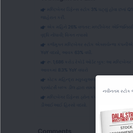
મલ્ટિબેગર ડિફેન્સ સ્ટોક 3% ઘટ્યું હોવા છતાં Q1 
જાહેરાત કરી.
એક મહિને 26% વળતર: મલ્ટીબેગર એન્જિનિયરિં
વૃદ્ધિ નોંધાવી; વિગત તપાસો
કર્જમુક્ત મલ્ટિબેગર સ્ટોક એક્સચેન્જ કંપની
YoY વધ્યો, આવક 63% વધી.
રૂ. 1,686 કરોડ રેકોર્ડ ઓર્ડર બુક: આ મલ્ટિબ
આવકમાં 8.3% YoY વધારો
કોટક મહિન્દ્રા મ્યુચ્યુઅલ ફંડે આ મલ્ટિબેગર ડિ
પ્રમોટર્સે બલ્ક ડીલ દ્વારા સમકક્ષ હિસ્સો વેચ્યો.
નવીનતમ સ્ટોક ભ
મલ્ટિબેગર ડિફેન્સ ડ્રોન કંપનીને રૂ. 151 કરો
ડીઆઈઆઈ હિસ્સો વધ્યો.
Comments