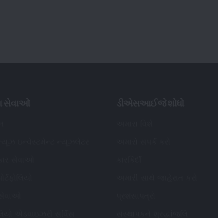
ા સેવાઓ
ડીએસઆઈજે શોધો
િન
અમારા વિશે
્યૂઝ ઇન્વેસ્ટમેન્ટ ન્યૂઝલેટર
અમારો સંપર્ક કરો
કાર સેવાઓ
કારકિર્દી
ોર્ટફોલિયો
અમારી સાથે જાહેરાત કરો
 સેવાઓ
પ્રશંસાપત્રો
ોલિયો એડવાઇઝરી સર્વિસ
સંસ્થાપકને શ્રદ્ધાંજલિ