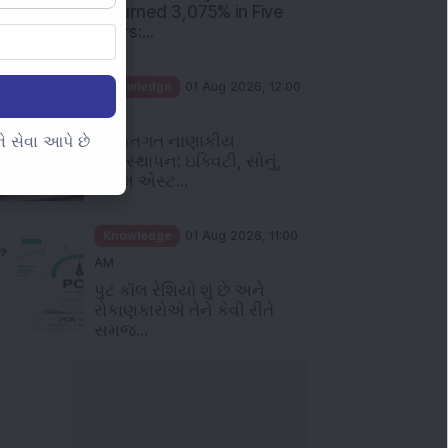
Returned 3,075% in Five
Years:...
Knowledge
01 Aug 2026, 12:00
PM
વ્યક્તિગત નાણાકીય
 સેવા આપે છે
વ્યવસ્થાપન: ઇક્વિટી, સોનું,
રિયલ એસ્ટ...
Knowledge
01 Aug 2026, 11:00
AM
પુટ કૉલ રેશિયો શું છે અને
રોકાણકારોએ તેને કેવી રીતે
સમજ...