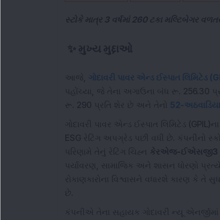
સ્ટોકે માત્ર 3 વર્ષમાં 260 ટકા મલ્ટિબેગર વળ
✨
મુખ્ય મુદ્દાઓ
આજે,
ગોદાવરી પાવર એન્ડ ઈસ્પાત લિમિટેડ (G
પહોંચ્યા, જે તેના અગાઉના બંધ રૂ. 256.30 પ્ર
રૂ. 290 પ્રતિ શેર છે અને તેનો
52-અઠવાડિયા
ગોદાવરી પાવર એન્ડ ઈસ્પાત લિમિટેડ (GPIL)
ESG રેટિંગ અપગ્રેડ પછી વધી છે. કંપનીનો સ્
પરિણામે તેનું રેટિંગ ચિહ્ન
કેરએજ-ઈએસજી3 
પર્યાવરણ, સામાજિક અને શાસન ધોરણો પ્રત્યે 
રોકાણકારોના વિશ્વાસને વધારશે કારણ કે તે સુ
છે.
કંપનીએ તેના સહાયક ગોદાવરી ન્યૂ એનર્જીમાં રૂ.