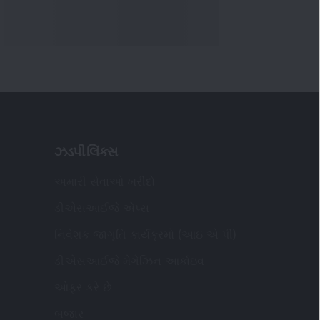
ઝડપી લિંક્સ
અમારી સેવાઓ ખરીદો
ડીએસઆઈજે એપ્સ
નિવેશક જાગૃતિ કાર્યક્રમો (આઇ એ પી)
ડીએસઆઈજે મેગેઝિન આર્કાઇવ
ઓફર કરે છે
બજાર