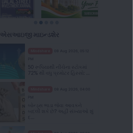
ીએસઆઇજી માઇન્ડશેર
Mindshare
08 Aug 2026, 05:12
PM
50 રૂપિયાથી નીચેના સ્ટોકમાં
72% થી વધુ પ્રમોટર હિસ્સો: ...
Mindshare
08 Aug 2026, 04:00
PM
બોન્ડ્સ ભાડા જેવા આવકને
બદલી શકે છે? અહીં સંખ્યાઓ શું
દ...