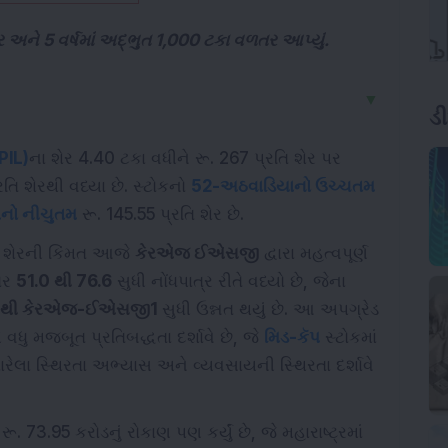
તર અને 5 વર્ષમાં અદ્ભુત 1,000 ટકા વળતર આપ્યું.
▼
ડ
PIL)
ના શેર 4.40 ટકા વધીને રૂ. 267 પ્રતિ શેર પર
તિ શેરથી વધ્યા છે. સ્ટોકનો
52-અઠવાડિયાનો ઉચ્ચતમ
નો નીચુતમ
રૂ. 145.55 પ્રતિ શેર છે.
ના શેરની કિંમત આજે
કેરએજ ઈએસજી
દ્વારા મહત્વપૂર્ણ
કોર
51.0 થી 76.6
સુધી નોંધપાત્ર રીતે વધ્યો છે, જેના
થી કેરએજ-ઈએસજી1
સુધી ઉન્નત થયું છે. આ અપગ્રેડ
વધુ મજબૂત પ્રતિબદ્ધતા દર્શાવે છે, જે
મિડ-કૅપ
સ્ટોકમાં
ધારેલા સ્થિરતા અભ્યાસ અને વ્યવસાયની સ્થિરતા દર્શાવે
 73.95 કરોડનું રોકાણ પણ કર્યું છે, જે મહારાષ્ટ્રમાં