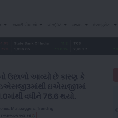
ન
અમારી સેવાઓ
અંતર્દૃષ્ટિ
બજાર
કેલ્ક્યુલેટર
ate Bank Of India
11.2
TCS
83.7
B
,096.05
1.03
%
2,453.7
3.53
%
1
ુનો ઉછાળો આવ્યો છે કારણ કે
 ઇએસજી3માંથી ઇએસજી1માં
1.0માંથી વધીને 76.6 થયો.
ories:
Multibaggers
,
Trending
બ ડીએસઆઇજે પસંદ કરો