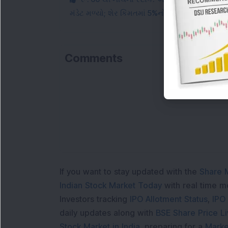
મંડેટ મળ્યો; શેર કિંમતમાં 5%નો ઉછાળો.
Comments
If you want to stay updated with the
Share 
Indian Stock Market Today
with real time 
Investors tracking
IPO Allotment Status
,
IPO
daily updates along with
BSE Share Price L
Stock Market in India
, preparing for a
Marke