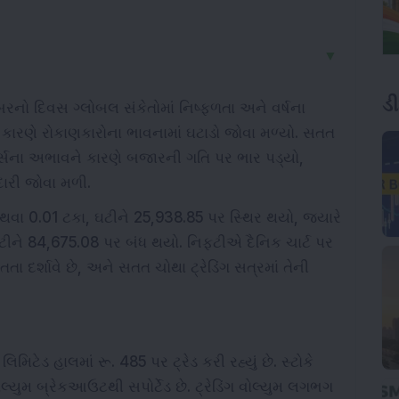
▼
ડ
્બરનો દિવસ ગ્લોબલ સંકેતોમાં નિષ્ફળતા અને વર્ષના
ેના કારણે રોકાણકારોના ભાવનામાં ઘટાડો જોવા મળ્યો. સતત
ગર્સના અભાવને કારણે બજારની ગતિ પર ભાર પડ્યો,
ીદારી જોવા મળી.
થવા 0.01 ટકા, ઘટીને 25,938.85 પર સ્થિર થયો, જ્યારે
ટીને 84,675.08 પર બંધ થયો. નિફ્ટીએ દૈનિક ચાર્ટ પર
તતા દર્શાવે છે, અને સતત ચોથા ટ્રેડિંગ સત્રમાં તેની
િમિટેડ હાલમાં રૂ. 485 પર ટ્રેડ કરી રહ્યું છે. સ્ટોકે
લ્યુમ બ્રેકઆઉટથી સપોર્ટેડ છે. ટ્રેડિંગ વોલ્યુમ લગભગ