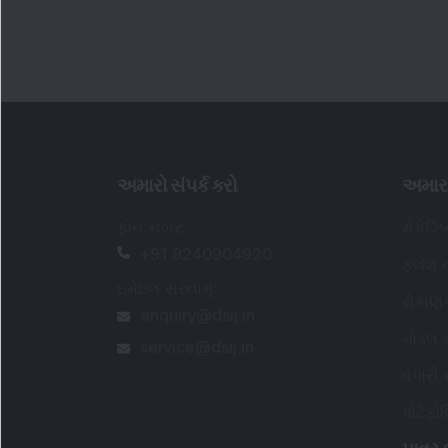
service@dsij.in
વેપારી
પોર્ટફ
પાવર ક
વારંવાર
સેબી નોંધાયેલ રિસર્ચ વિશ્લેષક વિગતો
:
નોંધાયેલ નામ
:
ડીએસઆઈજે વેલ્થ એડવાઇઝરી
પ્રાઇવેટ લિમિટેડ (અગાઉ ડીએસઆઈજે પ્રાઇવેટ
લિમિટેડ તરીકે ઓળખાતી)