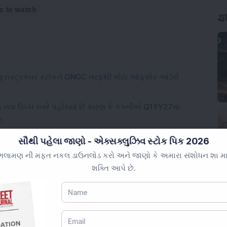
s to watch
ન્ફ્રાસ્ટ્રક્ચર સ્ટૉકને ONGC તરફથી મોટા ઑફશોર ઓર્ડર્સ
નવા ઉચ્ચ સ્તરે પહોંચ્યો છે કારણ કે કંપનીએ Q1 FY27માં
ે.
ં 1.05% હિસ્સો છે; ઓપરેશનલ ટર્નઅરાઉન્ડ ગતિ પકડતા નફો
સૌથી પહેલા જાણો - એક્સક્લુઝિવ સ્ટોક પિક 2026
લામણ ની મફત નકલ ડાઉનલોડ કરો અને જાણો કે અમારા સંશોધન શા માટે 
ગાવોટ થર્મલ પાવર પ્લાન્ટનું અધિગ્રહણ પૂર્ણ કર્યું; સંચાલિત
શક્તિ આપે છે.
ોલ કેપ ઇલેક્ટ્રિકલ સાધન સ્ટોકમાં 12,50,000 શેર ખરીદ્યા;
કને વિજયાનંદ ટ્રાવેલ્સ તરફથી 3 વર્ષનો કસ્ટમર એક્સપિરીયન્સ