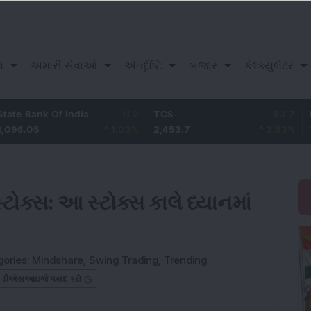
ન
અમારી સેવાઓ
અંતર્દૃષ્ટિ
બજાર
કેલ્ક્યુલેટર
nk Of India
11.2
TCS
83.7
Bajaj Fi
5
1.03
%
2,453.7
3.53
%
1,082
ટોક્સ: આ સ્ટોક્સ કાલે ધ્યાનમાં
gories:
Mindshare
,
Swing Trading
,
Trending
બ ડીએસઆઇજે પસંદ કરો