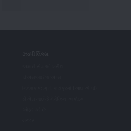
ઓફર કરે છે
બજાર
ંધાયેલ અને પત્રવ્યવહાર કચેરીનો સરનામું
:
એસઆઈજે વેલ્થ એડવાઇઝરી પ્રાઇવેટ લિમિટેડ
ગાઉ ડીએસઆઈજે પ્રાઇવેટ લિમિટેડ તરીકે
ખાતી) ઓફિસ નંબર - 409, સોલિટાયર બિઝનેસ