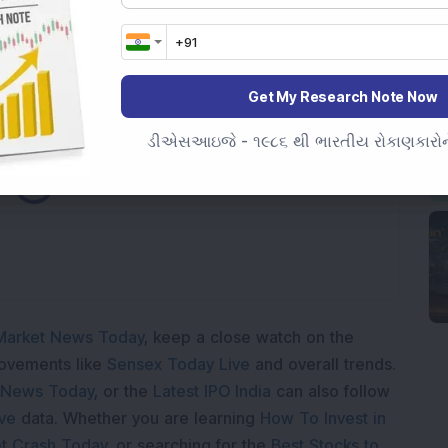
Get My Research Note Now
ડીએસઆઇજે - ૧૯૮૬ થી ભારતીય રોકાણકારોને
Loading...
Market News Today
, keep a close watch on the
movements like
Sensex Today Live
and overall trends.
 News Today
, or the
Latest IPO India
can also follow
ive
data. Whether you are learning
How To Invest in
t Crash Today
, or searching for the
Best Stocks to