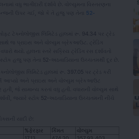
ામાં વધુ ભાગીદારી દર્શાવે છે. વોલ્યુમના વિસ્તરણના
 રેન્જની ઉપર ગઈ, જો કે તે હજુ પણ તેના
52-
ફ્ટ ટેક્નોલોજીસ લિમિટેડ હાલમાં રૂ. 94.34 પર ટ્રેડ
છે, સાથે જ પ્રાઇસ અને વોલ્યુમ બ્રેકઆઉટ. ટ્રેડિંગ
 વધારો થયો. હાલના સ્તરે સક્રિય ટ્રેડિંગ રસ દર્શાવતો
કે સ્ટોક હજુ પણ તેના 52-અઠવાડિયાના ઉચ્ચતમથી દૂર છે.
્નોલોજીસ લિમિટેડ હાલમાં રૂ. 397.05 પર ટ્રેડ કરી
રિટર્ન આપ્યો અને પ્રાઇસ અને વોલ્યુમ બ્રેકઆઉટ
ેર હતી, જે સામાન્ય કરતાં વધુ હતી. વધારાની વોલ્યુમ સાથે
્શાવી, જ્યારે સ્ટોક 52-અઠવાડિયાના ઉચ્ચતમની નીચે
ક્સની યાદી છે:
%ફેરફાર
કિંમત
વોલ્યુમ
જ્
17.13
474.20
357,93,403