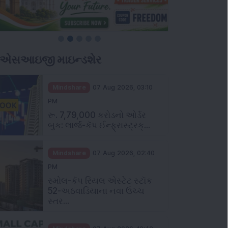
ીએસઆઇજી માઇન્ડશેર
Mindshare
07 Aug 2026, 03:10
PM
રૂ. 7,79,000 કરોડનો ઓર્ડર
બુક: લાર્જ-કૅપ ઈન્ફ્રાસ્ટ્રક્...
Mindshare
07 Aug 2026, 02:40
PM
સ્મોલ-કૅપ રિયલ એસ્ટેટ સ્ટૉક
52-અઠવાડિયાના નવા ઉચ્ચ
સ્તર...