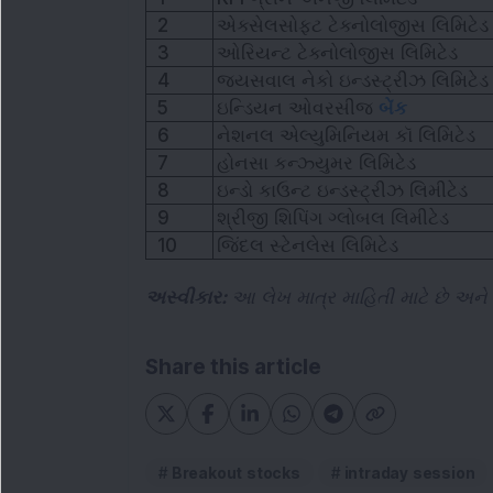
2
એક્સેલસોફ્ટ ટેક્નોલોજીસ લિમિટેડ
3
ઓરિયન્ટ ટેક્નોલોજીસ લિમિટેડ
4
જયસવાલ નેકો ઇન્ડસ્ટ્રીઝ લિમિટેડ
5
ઇન્ડિયન ઓવરસીજ
બેંક
6
નેશનલ એલ્યુમિનિયમ કૉ લિમિટેડ
7
હોનસા કન્ઝ્યુમર લિમિટેડ
8
ઇન્ડો કાઉન્ટ ઇન્ડસ્ટ્રીઝ લિમીટેડ
9
શ્રીજી શિપિંગ ગ્લોબલ લિમીટેડ
10
જિંદલ સ્ટેનલેસ લિમિટેડ
અસ્વીકાર:
આ લેખ માત્ર માહિતી માટે છે અન
Share this article
Breakout stocks
intraday session