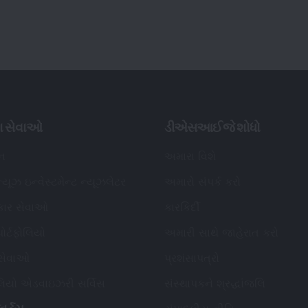
 સેવાઓ
પ્રશંસાપત્રો
ોલિયો એડવાઇઝરી સર્વિસ
સંસ્થાપકને શ્રદ્ધાંજલિ
ાર્ડ્સ
સંપાદકીય નીતિ
 પૂછાતા પ્રશ્નો
અમારું જોડાવો
સેબી નોંધાયેલ રોકાણ સલાહકાર વિગતો
:
નો
નોંધાયેલ નામ
:
ડીએસઆઈજે વેલ્થ એડવાઇઝરી
ડી
પ્રાઇવેટ લિમિટેડ (અગાઉ ડીએસઆઈજે પ્રાઇવેટ
(અ
લિમિટેડ તરીકે ઓળખાતી)
ઓળ