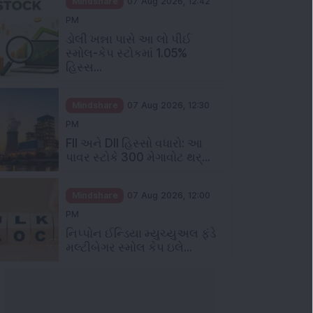
Mindshare
07 Aug 2026, 12:42
PM
ડોલી ખન્ના પાસે આ લો પીઈ
સ્મોલ-કેપ સ્ટોકમાં 1.05%
હિસ્સ...
Mindshare
07 Aug 2026, 12:30
PM
FII અને DII હિસ્સો વધારો: આ
પાવર સ્ટોકે 300 મેગાવોટ થર્...
Mindshare
07 Aug 2026, 12:00
PM
નિપ્પોન ઈન્ડિયા મ્યુચ્યુઅલ ફંડે
મલ્ટીબેગર સ્મોલ કેપ ઇલે...
ઞાન