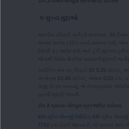
ટોપ 3 કિંમત-વોલ્યુમ બ્રેકઆઉટ સ્ટોક્સ
✨
મુખ્ય મુદ્દાઓ
ભારતીય ઇક્વિટી માર્કેટ્સે મંગળવાર, 30 ડિસેમ
અંતમાં પાતળા ટ્રેડિંગ વચ્ચે સમાપ્ત કર્યો, જ
વિદેશી ફંડ આઉટફ્લો અને ટૂંકી મુદતના ટ્રી
જેનાથી વિવિધ ક્ષેત્રોમાં સાવધાનીપૂર્વકની ભાગ
ક્લોઝિંગ બેલ પર, નિફ્ટી 50 3.25 પોઈન્ટ, અ
સેન્સેક્સ 20.46 પોઈન્ટ, અથવા 0.02 ટકા, ઘ
ડોજી કેન્ડલ બનાવ્યું, જે રોકાણકારોમાં અનિશ્ચિ
હારની શ્રેણી લંબાવી.
ટોપ 3 પ્રાઇસ-વોલ્યુમ બ્રેકઆઉટ સ્ટોક્સ
:
KPI ગ્રીન એનર્જી લિમિટેડ
:
KPI ગ્રીન એનર્જી લ
17.82 ટકા રિટર્ન આપ્યા છે, જે પ્રાઇસ અને વો