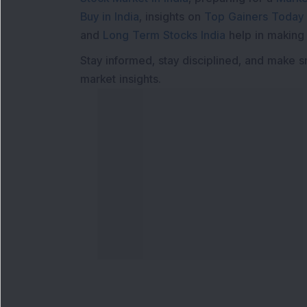
Buy in India
, insights on
Top Gainers Today 
and
Long Term Stocks India
help in making
Stay informed, stay disciplined, and make s
market insights.
અમારો સંપર્ક કરો
અમાર
ફોન નંબર
:
મેગેઝ
+91 9240904920
ફ્લેશ ન
ઇમેઇલ સરનામું
:
રોકાણ
enquiry@dsij.in
મોડલ પ