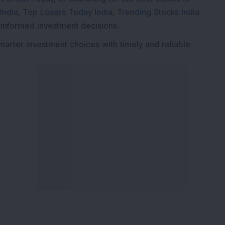
India
,
Top Losers Today India
,
Trending Stocks India
 informed investment decisions.
marter investment choices with timely and reliable
ા સેવાઓ
ડીએસઆઈજે શોધો
િન
અમારા વિશે
્યૂઝ ઇન્વેસ્ટમેન્ટ ન્યૂઝલેટર
અમારો સંપર્ક કરો
કાર સેવાઓ
કારકિર્દી
ોર્ટફોલિયો
અમારી સાથે જાહેરાત કરો