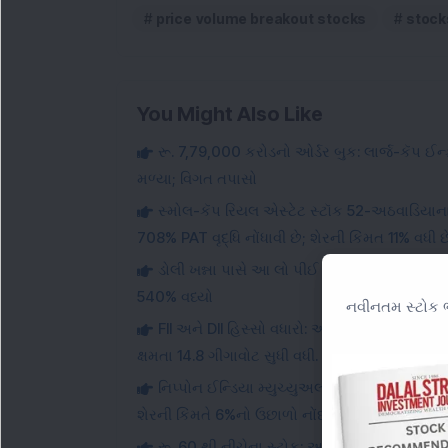
price volume breakout stocks
stock
You Might Also Like
રૂ. 7,79,000 કરોડનો ઓર્ડર બુક: લાર્જ-કૅપ ઈ
મળ્યા; વિગત તપાસો
સ્મોલ-કૅપ રિયલ એસ્ટેટ સ્ટૉક 52-અઠવાડિયાના 
708% PAT વૃદ્ધિ નોંધાવી છે; શેરની કિંમત 11% વધી છ
ડોલી ખન્ના પાસે આ લો પીઈ સ્મોલ-કેપ સ્ટોકમા
540% વધ્યો
નવીનતમ સ્ટોક ભ
FII અને DII હિસ્સો વધારો: આ પાવર સ્ટોકે 300 મે
ક્ષમતા 14.8 ગીગાવોટ સુધી વધી.
નિપ્પોન ઈન્ડિયા મ્યુચ્યુઅલ ફંડે મલ્ટીબેગર સ્મ
શેરની કિંમતે 6%નો ઉછાળો નોંધ્યો.
રૂ. 60 થી નીચેના સ્ટોક: આ સ્મોલ-કેપ AI સ્ટો