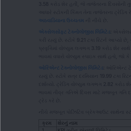
3.58 કરોડ શેર હતી, જે તાજેતરના દિવસોની તુલન
આધારે સ્ટોકની કિંમત તેના તાજેતરના ટ્રેડિંગ
અઠવાડિયાના ઉચ્ચતમ
ની નીચે છે.
એક્સેલસોફ્ટ ટેક્નોલોજીસ લિમિટેડ
:
એક્સેલસો
કરી રહ્યું છે. સ્ટોકે 9.21 ટકા રિટર્ન આપ્યો 
પ્રવૃત્તિમાં વોલ્યુમ લગભગ 3.19 કરોડ શેર સાથે
ભાવમાં વધારો વોલ્યુમ સ્પાઇક સાથે હતો, જો 
ઓરિએન્ટ ટેક્નોલોજીસ લિમિટેડ
:
ઓરિએન્ટ ટેક
રહ્યું છે. સ્ટોકે સત્ર દરમિયાન 19.99 ટકા 
દર્શાવ્યો. ટ્રેડિંગ વોલ્યુમ લગભગ 2.82 કરોડ શ
ભાવમાં તીવ્ર ગતિએ દિવસ માટે મજબૂત ગતિ દર
ટ્રેડ કરે છે.
નીચે મજબૂત પોઝિટિવ બ્રેકઆઉટ સાથેના સ્ટો
ક્રમ
શેરનું નામ
1
KPI ગ્રીન એનર્જી લિમિટેડ