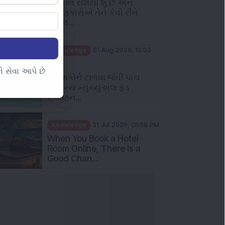
સમજ...
Knowledge
01 Aug 2026, 10:00
AM
નિવેશકોને ટાળવા જેવી પાંચ
 સેવા આપે છે
સામાન્ય મ્યુચ્યુઅલ ફંડ
રોકાણન...
Knowledge
31 Jul 2026, 05:58 PM
When You Book a Hotel
Room Online, There Is a
Good Chan...