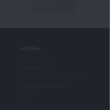
ઝડપી લિંક્સ
અમારી સેવાઓ ખરીદો
ડીએસઆઈજે એપ્સ
નિવેશક જાગૃતિ કાર્યક્રમો (આઇ એ પી)
ડીએસઆઈજે મેગેઝિન આર્કાઇવ
ઓફર કરે છે
બજાર