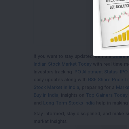
If you want to stay updated with the
Share 
Indian Stock Market Today
with real time 
Investors tracking
IPO Allotment Status
,
IPO
daily updates along with
BSE Share Price L
Stock Market in India
, preparing for a
Marke
Buy in India
, insights on
Top Gainers Today 
and
Long Term Stocks India
help in making
Stay informed, stay disciplined, and make s
market insights.