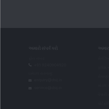
અમારો સંપર્ક કરો
અમાર
ફોન નંબર
:
મેગેઝ
+91 9240904920
ફ્લેશ ન
ઇમેઇલ સરનામું
:
રોકાણ
enquiry@dsij.in
મોડલ પ
service@dsij.in
વેપારી
પોર્ટફ
પાવર ક