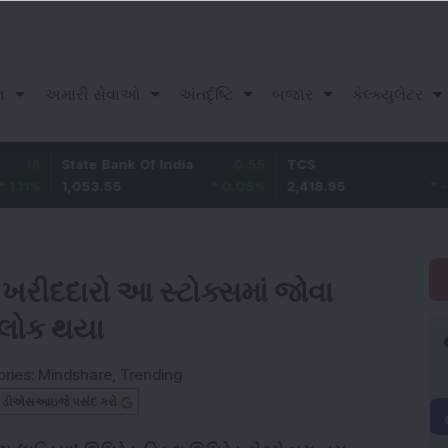
ન
અમારી સેવાઓ
અંતર્દૃષ્ટિ
બજાર
કેલ્ક્યુલેટર
State Bank Of India
0.55
TCS
-0.85
1,053.55
0.05
%
2,418.95
-0.04
%
 ખરીદદારો આ સ્ટોક્સમાં જોવા
 લોક થયા
ries:
Mindshare
,
Trending
બ ડીએસઆઇજે પસંદ કરો