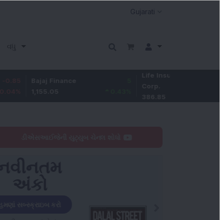
વધુ
Life Insurance
-4.65
Bajaj Finance
5
Corp.
-1.19
%
1,155.05
0.43
%
386.85
ડીએસઆઈજેની યુટ્યુબ ચેનલ શોધો