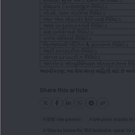
રાજશ્રી સુગર એન્ડ કેમિકલ્સ લિમિટેડ
સેશાચલ ટેકનોલોજીઝ લિમિટેડ
બી.સી. પાવર કંટ્રોલ્સ લિમિટેડ
આર એસ સોફ્ટવેર (ઈન્ડિયા) લિમિટેડ
અન્ના ઇન્ફ્રાસ્ટ્રક્ચર્સ લિમિટેડ
યશ ઇનોવેન્ચર્સ લિમિટેડ
પંકજ પોલિમર્સ લિમિટેડ
બ્રિજલક્ષ્મી લીઝિંગ & ફાઇનાન્સ લિમિટેડ
આદી ઇન્ડસ્ટ્રીઝ લિમિટેડ
એલ્પ્સ ઇન્ડસ્ટ્રીઝ લિમિટેડ
ગોલકોન્ડા એલ્યુમિનિયમ એક્સ્ટ્રુઝન્સ લિમ
અસ્વીકરણ: આ લેખ માત્ર માહિતી માટે છે અન
Share this article
BSE top gainers
low price stocks in 
Shares below Rs 100 locked in upper circ