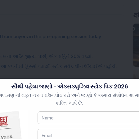
જ્
from buyers in the pre-opening session today
7 લાખના ઓર્ડર જીત્યા પછી, એક મહિને 20% વધ્યો.
કંપનીમાં હિસ્સો વધાર્યો; સ્ટોક સર્વકાલીન ઊંચાઈએ પહોંચી
0 હેઠળની પેનિ સ્ટોકમાં આશરે 20%નો ઉછાળો: વિગતો જાણો
સૌથી પહેલા જાણો - એક્સક્લુઝિવ સ્ટોક પિક 2026
ઝમાં 18% વૃદ્ધિ નોંધાવી; સરેરાશ ક્લાયન્ટ ફંડિંગ બુક રેકોર્ડ
લામણ ની મફત નકલ ડાઉનલોડ કરો અને જાણો કે અમારા સંશોધન શા માટે 
શક્તિ આપે છે.