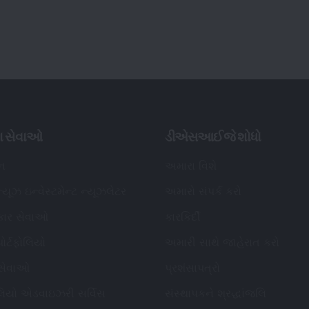
ા સેવાઓ
ડીએસઆઈજે શોધો
િન
અમારા વિશે
્યૂઝ ઇન્વેસ્ટમેન્ટ ન્યૂઝલેટર
અમારો સંપર્ક કરો
કાર સેવાઓ
કારકિર્દી
ોર્ટફોલિયો
અમારી સાથે જાહેરાત કરો
 સેવાઓ
પ્રશંસાપત્રો
ોલિયો એડવાઇઝરી સર્વિસ
સંસ્થાપકને શ્રદ્ધાંજલિ
ાર્ડ્સ
સંપાદકીય નીતિ