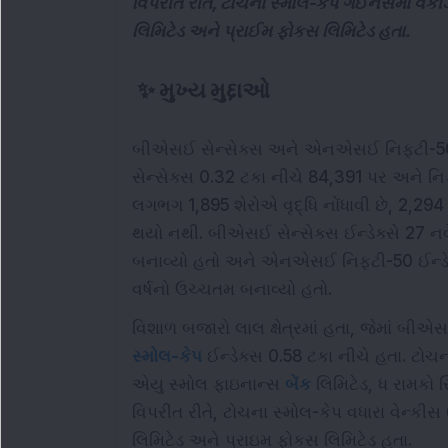
વિપરીત રીતે, ટોચના સ્મોલ-કેપ ગેઈનર્સમાં વેંકી
લિમિટેડ અને પ્રાઈમ ફોકસ લિમિટેડ હતા.
✨
મુખ્ય મુદ્દાઓ
બીએસઈ સેન્સેક્સ અને એનએસઈ નિફ્ટી-50 સૂચ
સેન્સેક્સ 0.32 ટકા નીચે 84,391 પર અને ન
લગભગ 1,895 શેરોએ વૃદ્ધિ નોંધાવી છે, 2,294 શ
થયો નથી. બીએસઈ સેન્સેક્સ ઈન્ડેક્સે 27 
બનાવ્યો હતો અને એનએસઈ નિફ્ટી-50 ઈન્ડેક
વર્ષનો ઉચ્ચતમ બનાવ્યો હતો.
વિશાળ બજારો લાલ ક્ષેત્રમાં હતા, જેમાં બી
સ્મોલ-કેપ
ઈન્ડેક્સ 0.58 ટકા નીચે હતા. ટોચન
એયુ સ્મોલ ફાઇનાન્સ
બેંક
લિમિટેડ, ધ રામકો સ
વિપરીત રીતે, ટોચના સ્મોલ-કેપ વધારા વેન્કીસ (
લિમિટેડ અને પ્રાઇમ ફોકસ લિમિટેડ હતા.