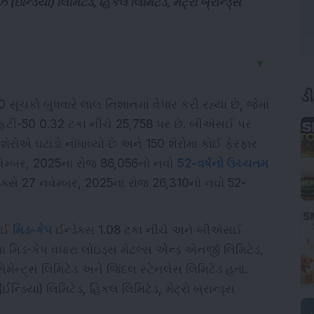
ઝ (ઇન્ડિયા) લિમિટેડ, હિકલ લિમિટેડ, મેટ્રો બ્રાન્ડ્સ
▼
ડ
કો બુધવારે લાલ નિશાનમાં વેપાર કરી રહ્યા છે, જેમાં
િફ્ટી-50 0.32 ટકા નીચે 25,758 પર છે. બીએસઈ પર
ેરોએ ઘટાડો નોંધાવ્યો છે અને 150 શેરોમાં કોઈ ફેરફાર
નવેમ્બર, 2025ના રોજ 86,056નો નવો
52-વર્ષનો ઉચ્ચતમ
્સે 27 નવેમ્બર, 2025ના રોજ 26,310નો નવો 52-
એસઈ
મિડ-કેપ
ઈન્ડેક્સ 1.08 ટકા નીચે અને બીએસઈ
ા મિડ-કેપ વધારા લોઇડ્સ મેટલ્સ એન્ડ એનર્જી લિમિટેડ,
િમેન્ટ્સ લિમિટેડ અને જિંદલ સ્ટેનલેસ લિમિટેડ હતા.
ઈન્ડિયા) લિમિટેડ, હિકલ લિમિટેડ, મેટ્રો બ્રાન્ડ્સ