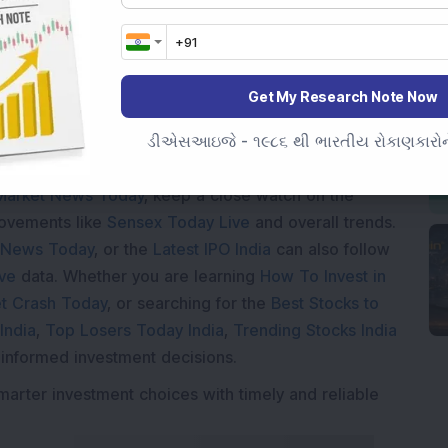
Loading...
Get My Research Note Now
ડીએસઆઇજે - ૧૯૮૬ થી ભારતીય રોકાણકારોને
Market News Today
, keep a close watch on the
movements like
Sensex Today Live
and overall trends.
 News Today
, or the
Latest IPO India
can also follow
ive
data. Whether you are learning
How To Invest in
t Crash Today
, or searching for the
Best Stocks to
India
,
Top Losers Today India
,
Trending Stocks India
 informed investment decisions.
marter investment choices with timely and reliable