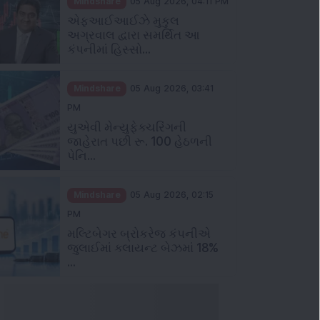
અગ્રવાલ દ્વારા સમર્થિત આ
કંપનીમાં હિસ્સો...
Mindshare
05 Aug 2026, 03:41
PM
યુએવી મેન્યુફેક્ચરિંગની
જાહેરાત પછી રૂ. 100 હેઠળની
પેનિ...
Mindshare
05 Aug 2026, 02:15
PM
મલ્ટિબેગર બ્રોકરેજ કંપનીએ
જુલાઈમાં ક્લાયન્ટ બેઝમાં 18%
...