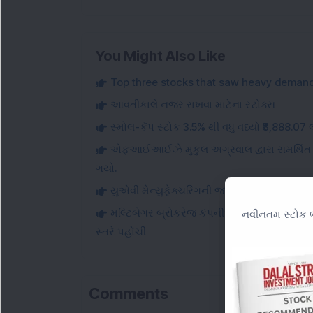
You Might Also Like
Top three stocks that saw heavy demand 
આવતીકાલે નજર રાખવા માટેના સ્ટોક્સ
સ્મોલ-કૅપ સ્ટોક 3.5% થી વધુ વધ્યો ₹3,888.0
એફઆઈઆઈઝે મુકુલ અગ્રવાલ દ્વારા સમર્થિત આ 
ગયો.
યુએવી મેન્યુફેક્ચરિંગની જાહેરાત પછી રૂ. 10
મલ્ટિબેગર બ્રોકરેજ કંપનીએ જુલાઈમાં ક્લાયન્ટ બે
નવીનતમ સ્ટોક ભ
સ્તરે પહોંચી
Comments