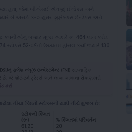
 રહ્યા હતા, જેમાં બીએસઈ એનર્જી ઈન્ડેક્સ અને
યારે બીએસઈ કન્ઝ્યુમર ડ્યુરેબલ્સ ઈન્ડેક્સ અને
.
ધ કંપનીઓનું બજાર મૂલ્ય આશરે રૂ. 464 લાખ કરોડ
4 સ્ટોક્સે 52-વર્ષનો ઉચ્ચતમ હાંસલ કર્યો જ્યારે 136
DSIJનું ફ્લેશ ન્યૂઝ ઇન્વેસ્ટમેન્ટ (FNI)
સાપ્તાહિક
ે શોર્ટ-ટર્મ ટ્રેડર્સ અને લાંબા ગાળાના રોકાણકારો
ોડ કરો
 થયેલા નીચા કિંમતી સ્ટોક્સની યાદી નીચે મુજબ છે:
સ્ટોકની કિંમત
(રૂ)
% કિંમતમાં પરિવર્તન
61.20
20