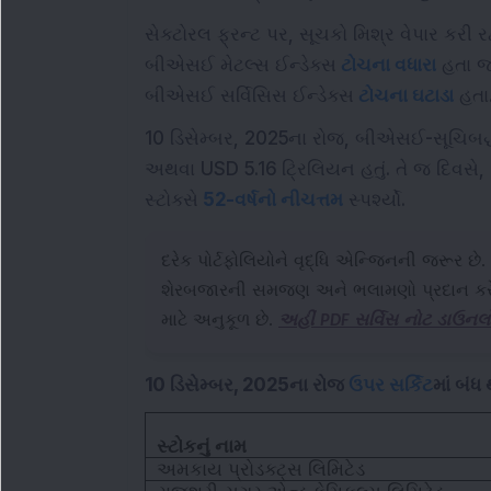
સેક્ટોરલ ફ્રન્ટ પર, સૂચકો મિશ્ર વેપાર કરી
બીએસઈ મેટલ્સ ઈન્ડેક્સ
ટોચના વધારા
હતા જ્
બીએસઈ સર્વિસિસ ઈન્ડેક્સ
ટોચના ઘટાડા
હતા
10 ડિસેમ્બર, 2025ના રોજ, બીએસઈ-સૂચિબદ્
અથવા USD 5.16 ટ્રિલિયન હતું. તે જ દિવસે, 7
સ્ટોક્સે
52-વર્ષનો નીચત્તમ
સ્પર્શ્યો.
દરેક પોર્ટફોલિયોને વૃદ્ધિ એન્જિનની જરૂર છે.
શેરબજારની સમજણ અને ભલામણો પ્રદાન કરે છે, જ
માટે અનુકૂળ છે.
અહીં PDF સર્વિસ નોટ ડાઉનલ
10 ડિસેમ્બર, 2025ના રોજ
ઉપર સર્કિટ
માં બંધ
સ્ટોકનું નામ
અમકાય પ્રોડક્ટ્સ લિમિટેડ