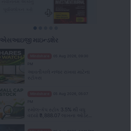
ીએસઆઇજી માઇન્ડશેર
Mindshare
05 Aug 2026, 09:30
PM
આવતીકાલે નજર રાખવા માટેના
સ્ટોક્સ
Mindshare
05 Aug 2026, 05:07
PM
સ્મોલ-કૅપ સ્ટોક 3.5% થી વધુ
વધ્યો ₹3,888.07 લાખના ઓર્ડર...
Mindshare
05 Aug 2026, 04:11 PM
એફઆઈઆઈઝે મુકુલ