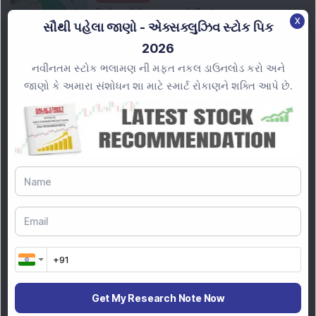
નિવેશકોને ટાળવા જેવી પાંચ સામાન્ય
X
સૌથી પહેલા જાણો - એક્સક્લુઝિવ સ્ટોક પિક
મ્યુચ્યુઅલ ફંડ રોકાણન...
2026
નવીનતમ સ્ટોક ભલામણ ની મફત નકલ ડાઉનલોડ કરો અને
Knowledge
31 Jul 2026, 05:58 PM
જાણો કે અમારા સંશોધન શા માટે સ્માર્ટ રોકાણને શક્તિ આપે છે.
When You Book a Hotel Room Online,
There Is a Good Chan...
Get My Research Note Now