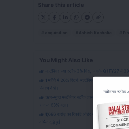
Share this article
acquisition
Ashish Kacholia
Fi
You Might Also Like
मल्टीबैगर रक्षा स्टॉक 3% गिरा, जबकि Q1 FY27 में 39%
1 महीने में 26% रिटर्न: मल्टीबैगर इंजीनियरिंग स्टॉक 1
विवरण देखें।
नवीनतम स्टॉक अन
ऋण-मुक्त मल्टीबैगर स्टॉक एक्सचेंज कंपनी ने Q1 FY27 क
राजस्व 63% बढ़ा।
₹1,686 करोड़ का रिकॉर्ड ऑर्डर बुक: इस मल्टीबैगर इंजी
वार्षिक वृद्धि हुई।