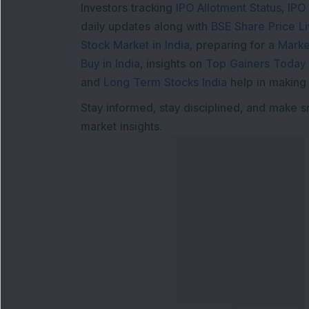
Investors tracking
IPO Allotment Status
,
IPO
daily updates along with
BSE Share Price L
Stock Market in India
, preparing for a
Marke
Buy in India
, insights on
Top Gainers Today 
and
Long Term Stocks India
help in making
Stay informed, stay disciplined, and make s
market insights.