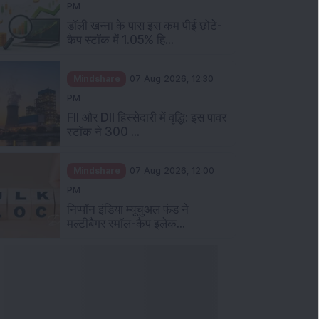
PM
डॉली खन्ना के पास इस कम पीई छोटे-
कैप स्टॉक में 1.05% हि...
Mindshare
07 Aug 2026, 12:30
PM
FII और DII हिस्सेदारी में वृद्धि: इस पावर
स्टॉक ने 300 ...
Mindshare
07 Aug 2026, 12:00
PM
निप्पॉन इंडिया म्यूचुअल फंड ने
मल्टीबैगर स्मॉल-कैप इलेक...