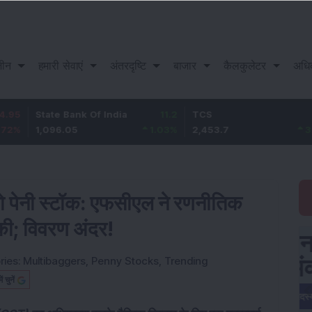
़ीन
हमारी सेवाएं
अंतरदृष्टि
बाजार
कैलकुलेटर
अधि
ate Bank Of India
11.2
TCS
83.7
Ba
096.05
1.03
%
2,453.7
3.53
%
1,
 पेनी स्टॉक: एफसीएल ने रणनीतिक
ी; विवरण अंदर!
ries:
Multibaggers
,
Penny Stocks
,
Trending
चुनें