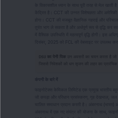
के विकासशील ध्यान के साथ पूरी तरह से मेल खाती 
केंद्रित है। CCT की उन्नत विशेषज्ञता और अमेरिक
होगा। CCT की मजबूत वैज्ञानिक गहराई और परिचालन 
तुरंत भाग ले सकता है और अर्थपूर्ण रूप से वृद्धि क
में वैश्विक उपस्थिति में महत्वपूर्ण वृद्धि होगी। इस 
दिसंबर, 2025 को FCL की वेबसाइट पर उपलब्ध कर
DSIJ का पेनी पिक
उन अवसरों का चयन करता है जो ज
जिससे निवेशकों को धन सृजन की लहर का प्रारंभिक ला
कंपनी के बारे में
फाइनोटेक्स केमिकल लिमिटेड एक प्रमुख भारतीय बहुराष
जो कपड़ा और परिधान प्रसंस्करण, गृह देखभाल, जल उप
चालित समाधान प्रदान करती है। अंबरनाथ (भारत) और 
अंबरनाथ में एक नए संयंत्र की योजना के साथ, फाइनोट