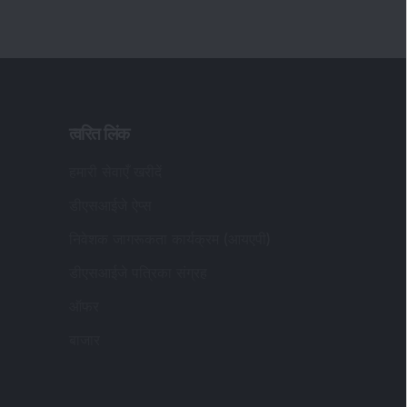
त्वरित लिंक
हमारी सेवाएँ खरीदें
डीएसआईजे ऐप्स
निवेशक जागरूकता कार्यक्रम (आयएपी)
डीएसआईजे पत्रिका संग्रह
ऑफर
बाजार