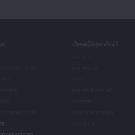
वाएं
डीएसआईजे एक्सप्लोर करें
हमारे बारे में
यूज़ इन्वेस्टमेंट न्यूज़लैटर
हमसे संपर्क करें
सेवाएँ
करियर
र्टफोलियो
हमारे साथ विज्ञापन करें
सेवाएँ
प्रशंसापत्र
लियो एडवाइजरी सर्विस
संस्थापक को श्रद्धांजलि
र्ड
संपादकीय नीति