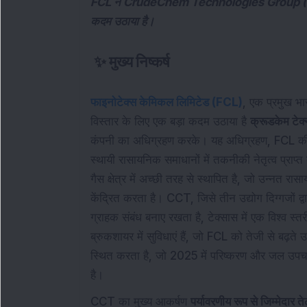
FCL ने CrudeChem Technologies Group (CCT) क
कदम उठाया है।
✨
मुख्य निष्कर्ष
फाइनोटेक्स केमिकल लिमिटेड (FCL)
, एक प्रमुख भार
विस्तार के लिए एक बड़ा कदम उठाया है
क्रूडकेम टे
कंपनी का अधिग्रहण करके। यह अधिग्रहण, FCL की स
स्थायी रासायनिक समाधानों में तकनीकी नेतृत्व प्राप
गैस क्षेत्र में अच्छी तरह से स्थापित है, जो उन्नत र
केंद्रित करता है। CCT, जिसे तीन उद्योग दिग्गजों 
ग्राहक संबंध बनाए रखता है, टेक्सास में एक विश्व
ब्रुकशायर में सुविधाएं हैं, जो FCL को तेजी से बढ़त
स्थित करता है, जो 2025 में परिष्करण और जल उपचार
है।
CCT का मुख्य आकर्षण
पर्यावरणीय रूप से जिम्मेदार ते