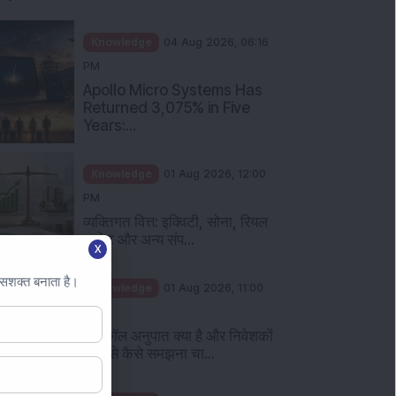
Knowledge
04 Aug 2026, 06:16
PM
Apollo Micro Systems Has
Returned 3,075% in Five
Years:...
Knowledge
01 Aug 2026, 12:00
PM
व्यक्तिगत वित्त: इक्विटी, सोना, रियल
एस्टेट और अन्य संप...
X
 सशक्त बनाता है।
Knowledge
01 Aug 2026, 11:00
AM
पुट कॉल अनुपात क्या है और निवेशकों
को इसे कैसे समझना चा...