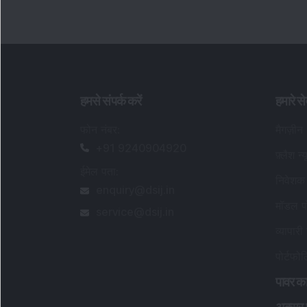
हमसे संपर्क करें
हमारे से
फोन नंबर
:
मैगज़ीन
+91 9240904920
फ़्लैश न्
ईमेल पता
:
निवेशक 
enquiry@dsij.in
मॉडल पो
service@dsij.in
व्यापारी 
पोर्टफो
पावर का