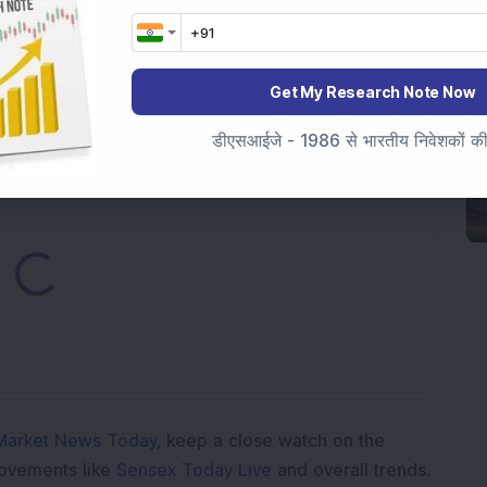
रोस्पेस कंपनी में 18,47,117 इक्विटी शेयर खरीदे; प्रमोटर्स ने बल्क डील
 सरकारी फंडिंग के लिए सैद्धांतिक मंजूरी मिली; एफआईआई और डीआईआई की
Get My Research Note Now
डीएसआईजे - 1986 से भारतीय निवेशकों की स
Loading...
Market News Today
, keep a close watch on the
movements like
Sensex Today Live
and overall trends.