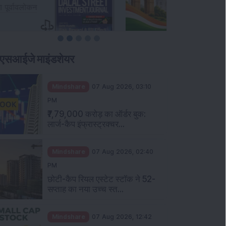
एसआईजे माइंडशेयर
Mindshare
07 Aug 2026, 03:10
PM
₹7,79,000 करोड़ का ऑर्डर बुक:
लार्ज-कैप इंफ्रास्ट्रक्चर...
Mindshare
07 Aug 2026, 02:40
PM
छोटी-कैप रियल एस्टेट स्टॉक ने 52-
सप्ताह का नया उच्च स्त...
Mindshare
07 Aug 2026, 12:42