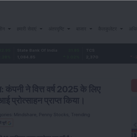
़ीन
हमारी सेवाएं
अंतरदृष्टि
बाजार
कैलकुलेटर
अधि
ate Bank Of India
31.85
TCS
-49.8
Ba
084.85
3.02
%
2,370
-2.06
%
1,
: कंपनी ने वित्त वर्ष 2025 के लिए
 प्रोत्साहन प्राप्त किया।
ories:
Mindshare
,
Penny Stocks
,
Trending
चुनें