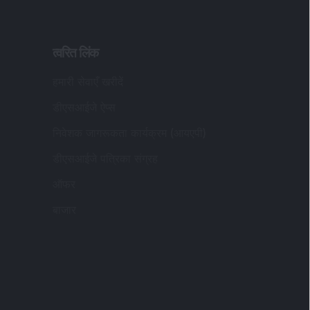
त्वरित लिंक
हमारी सेवाएँ खरीदें
डीएसआईजे ऐप्स
निवेशक जागरूकता कार्यक्रम (आयएपी)
डीएसआईजे पत्रिका संग्रह
ऑफर
बाजार