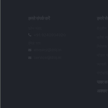
हमसे संपर्क करें
हमारे से
फोन नंबर
:
मैगज़ीन
+91 9240904920
फ़्लैश न्
ईमेल पता
:
निवेशक 
enquiry@dsij.in
मॉडल पो
service@dsij.in
व्यापारी 
पोर्टफो
पावर का
अक्सर पू