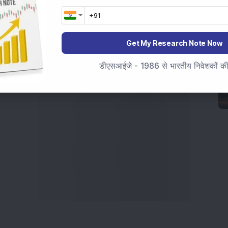
t Crash Today
, or searching for the
Best Stocks to
India
,
Top Losers Today India
,
Trending Stocks India
 informed investment decisions.
Get My Research Note Now
marter investment choices with timely and reliable
डीएसआईजे - 1986 से भारतीय निवेशकों की स