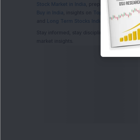
Stock Market in India
, preparing for a
Marke
Buy in India
, insights on
Top Gainers Today 
and
Long Term Stocks India
help in making
Stay informed, stay disciplined, and make s
market insights.