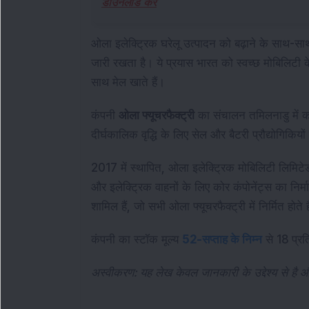
डाउनलोड करें
ओला इलेक्ट्रिक घरेलू उत्पादन को बढ़ाने के साथ-साथ इ
जारी रखता है। ये प्रयास भारत को स्वच्छ मोबिलिटी के 
साथ मेल खाते हैं।
कंपनी
ओला फ्यूचरफैक्ट्री
का संचालन तमिलनाडु में 
दीर्घकालिक वृद्धि के लिए सेल और बैटरी प्रौद्योगिकियों
2017 में स्थापित, ओला इलेक्ट्रिक मोबिलिटी लिमिटेड
और इलेक्ट्रिक वाहनों के लिए कोर कंपोनेंट्स का निर्म
शामिल हैं, जो सभी ओला फ्यूचरफैक्ट्री में निर्मित होते ह
कंपनी का स्टॉक मूल्य
52-सप्ताह के निम्न
से 18 प्र
अस्वीकरण: यह लेख केवल जानकारी के उद्देश्य से है 