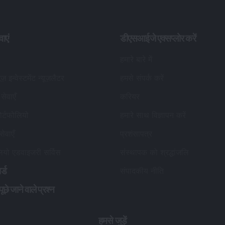
वाएं
डीएसआईजे एक्सप्लोर करें
हमारे बारे में
यूज़ इन्वेस्टमेंट न्यूज़लैटर
हमसे संपर्क करें
सेवाएँ
करियर
र्टफोलियो
हमारे साथ विज्ञापन करें
सेवाएँ
प्रशंसापत्र
लियो एडवाइजरी सर्विस
संस्थापक को श्रद्धांजलि
र्ड
संपादकीय नीति
छे जाने वाले प्रश्न
हमसे जुड़ें