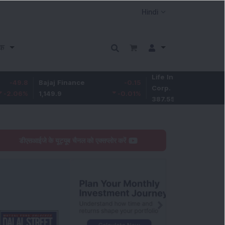
क
Life Insurance
-3.95
Bajaj Finance
-0.15
Corp.
-1.01
%
1,149.9
-0.01
%
387.55
डीएसआईजे के यूट्यूब चैनल को एक्सप्लोर करें