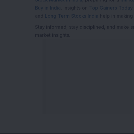
Buy in India
, insights on
Top Gainers Today 
and
Long Term Stocks India
help in making
Stay informed, stay disciplined, and make s
market insights.