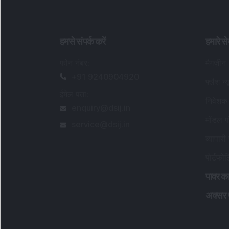
हमसे संपर्क करें
हमारे से
फोन नंबर
:
मैगज़ीन
+91 9240904920
फ़्लैश न्
ईमेल पता
:
निवेशक 
enquiry@dsij.in
मॉडल पो
service@dsij.in
व्यापारी 
पोर्टफो
पावर का
अक्सर पू