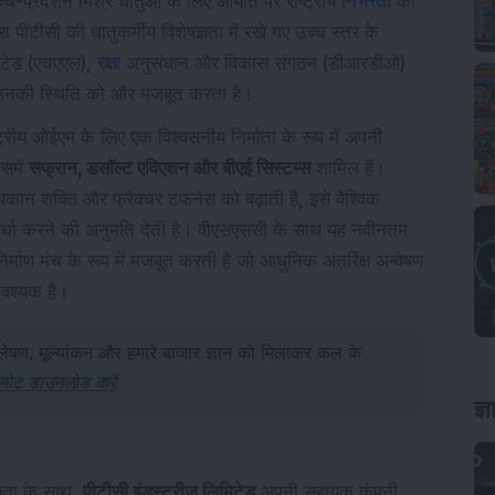
च्च-प्रदर्शन मिश्र धातुओं के लिए आयात पर राष्ट्रीय
निर्भरता
को
ा पीटीसी की धातुकर्मीय विशेषज्ञता में रखे गए उच्च स्तर के
िमिटेड (एचएएल),
रक्षा
अनुसंधान और विकास संगठन (डीआरडीओ)
ाथ उनकी स्थिति को और मजबूत करता है।
ाष्ट्रीय ओईएम के लिए एक विश्वसनीय निर्माता के रूप में अपनी
िसमें
सफ्रान, डसॉल्ट एविएशन और बीएई सिस्टम्स
शामिल हैं।
थकान शक्ति और फ्रैक्चर टफनेस को बढ़ाती है, इसे वैश्विक
िस्पर्धा करने की अनुमति देती है। वीएसएससी के साथ यह नवीनतम
्माण मंच के रूप में मजबूत करती है जो आधुनिक अंतरिक्ष अन्वेषण
आवश्यक है।
लेषण, मूल्यांकन और हमारे बाजार ज्ञान को मिलाकर कल के
 नोट डाउनलोड करें
ज्
्ञता के साथ,
पीटीसी इंडस्ट्रीज लिमिटेड
अपनी सहायक कंपनी,