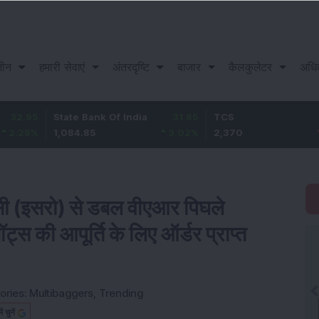
़ीन
हमारी सेवाएं
अंतरदृष्टि
बाजार
कैलकुलेटर
अधि
State Bank Of India
31.85
TCS
-49.8
1,084.85
3.02
%
2,370
-2.06
%
सी (इसरो) से डबल वीएआर पिघले
्स की आपूर्ति के लिए ऑर्डर प्राप्त
ories:
Multibaggers
,
Trending
चुनें