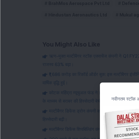
BrahMos Aerospace Pvt Ltd
Defenc
Hindustan Aeronautics Ltd
Mukul ag
You Might Also Like
ऋण-मुक्त मल्टीबैगर स्टॉक एक्सचेंज कंपनी ने Q1 FY27 क
राजस्व 63% बढ़ा।
₹1,686 करोड़ का रिकॉर्ड ऑर्डर बुक: इस मल्टीबैगर इंजी
वार्षिक वृद्धि हुई।
कोटक महिंद्रा म्यूचुअल फंड ने इस मल्टीबैगर रक्षा और एय
नवीनतम स्टॉक अन
के माध्यम से बराबर की हिस्सेदारी बेची।
मल्टीबैगर डिफेंस ड्रोन कंपनी को 151 करोड़ रुपये की
हिस्सेदारी बढ़ी।
मल्टीबैगर डिफेंस शिपबिल्डिंग कंपनी ने Q1 FY27 में 22% व