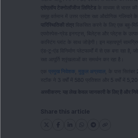
एरोएलॉय टेक्नोलॉजीज लिमिटेड
के माध्यम से भारत की 
समूह वर्तमान में उत्तर प्रदेश रक्षा औद्योगिक गलियार
पारिस्थितिकी तंत्र
विकसित करने के लिए एक बहु-मिलिय
एयरोस्पेस-ग्रेड इनगट्स, बिलेट्स और प्लेट्स के 
कास्टिंग प्लांट के साथ जोड़ेगी। इन महत्वपूर्ण सामग्
एंड-टू-एंड विनिर्माण प्लेटफार्मों में से एक बना रहा 
रक्षा आपूर्ति श्रृंखलाओं का समर्थन कर रहा है।
एक
प्रमुख निवेशक
,
मुकुल अग्रवाल
, के पास सितंबर
स्टॉक ने 3 वर्षों में 580 प्रतिशत और 5 वर्षों में 5
अस्वीकरण: यह लेख केवल जानकारी के लिए है और निव
Share this article