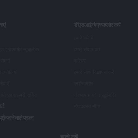
वाएं
डीएसआईजे एक्सप्लोर करें
हमारे बारे में
यूज़ इन्वेस्टमेंट न्यूज़लैटर
हमसे संपर्क करें
सेवाएँ
करियर
र्टफोलियो
हमारे साथ विज्ञापन करें
सेवाएँ
प्रशंसापत्र
लियो एडवाइजरी सर्विस
संस्थापक को श्रद्धांजलि
र्ड
संपादकीय नीति
छे जाने वाले प्रश्न
हमसे जुड़ें