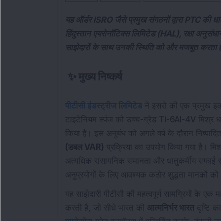
यह ऑर्डर ISRO जैसे प्रमुख संगठनों द्वारा PTC की धातुकर
हिंदुस्तान एयरोनॉटिक्स लिमिटेड (HAL), रक्षा अनुस
साझेदारों के साथ उनकी स्थिति को और मजबूत करता 
✨
मुख्य निष्कर्ष
पीटीसी इंडस्ट्रीज लिमिटेड
ने इसरो की एक प्रमुख 
टाइटेनियम स्पंज को उच्च-ग्रेड Ti-6Al-4V मिश्र धातु 
किया है। इस अनुबंध को अगले वर्ष के दौरान निष्पाद
(डबल VAR)
प्रक्रिया का उपयोग किया गया है। मिश्र
अत्यधिक रासायनिक समानता और धातुकर्मीय सफाई सुनि
अनुप्रयोगों के लिए आवश्यक कठोर शुद्धता मानकों को 
यह साझेदारी पीटीसी की महत्वपूर्ण सामग्रियों के एक महत्
करती है, जो सीधे भारत की
आत्मनिर्भर भारत
दृष्टि क