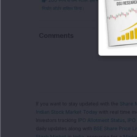
200 रुपये से कम स्टॉक: इस मल्टीबैगर टेलीकॉम और डि
निर्यात ऑर्डर हासिल किया।
Comments
L
If you want to stay updated with the
Share 
Indian Stock Market Today
with real time 
Investors tracking
IPO Allotment Status
,
IPO
daily updates along with
BSE Share Price L
Stock Market in India
, preparing for a
Marke