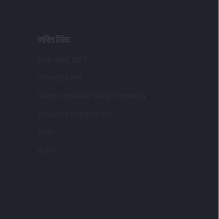
त्वरित लिंक
हमारी सेवाएँ खरीदें
डीएसआईजे ऐप्स
निवेशक जागरूकता कार्यक्रम (आयएपी)
डीएसआईजे पत्रिका संग्रह
ऑफर
बाजार