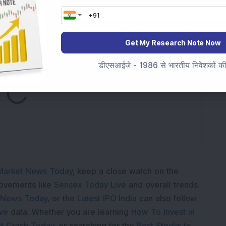
फेंस कंपनी ने ऑप्टिकल फाइबर केबल्स के लिए 441 करोड़ रुपये का
Get My Research Note Now
डीएसआईजे - 1986 से भारतीय निवेशकों की स
oading...
Market News Today
, keep a close watch on the
movements like
Sensex Today Live
and overall trends.
 News Today
, or the
Latest IPO India
can also follow
ive
data. Whether you are learning
How To Invest in
t Crash Today
, or searching for the
Best Stocks to