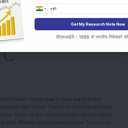
 कंपनी ने अब तक का सबसे अधिक तिमाही शुद्ध लाभ रु 1.23 करोड़ दर्ज
Get My Research Note Now
डीएसआईजे - 1986 से भारतीय निवेशकों की स
ading...
Market News Today
, keep a close watch on the
movements like
Sensex Today Live
and overall trends.
 News Today
, or the
Latest IPO India
can also follow
ive
data. Whether you are learning
How To Invest in