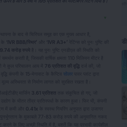
पर है और 5 वर्षों में 195 प्रतिशत का मल्टीबैगर रिटर्न दिया है।
▼
डी
्थापना के बाद से चिरिपल समूह का एक मुख्य आधार है,
) के
‘IVR BBB/स्थिर’
और
‘IVR A3+’
रेटिंग्स को पुनः पुष्टि की
.74 करोड़ रुपये
है। यह पुनः पुष्टि एनडीएल की स्थिति को
 में समर्थन करती है, जिसकी वार्षिक क्षमता 110 मिलियन मीटर है
ी ने कुल परिचालन आय में
76 प्रतिशत की वृद्धि
दर्ज की, जो
द्धि कंपनी के 15-मेगावाट के कैप्टिव
सोलर
पावर प्लांट द्वारा
 मूल्य अस्थिरता से निर्माण लागत को सुरक्षित रखता है।
बीआईटीडीए मार्जिन
3.61 प्रतिशत
तक संकुचित हो गए, जो
द्योग के भीतर तीव्र प्रतिस्पर्धा के कारण हुआ। फिर भी, कंपनी
 ऋण में कमी और
0.41x
के स्वस्थ गियरिंग अनुपात द्वारा उजागर
ुनर्भुगतान के मुकाबले 77-83 करोड़ रुपये की अनुमानित नकद
करने के लिए अच्छी स्थिति में है, बशर्ते कि यह प्रभावी कार्यशील