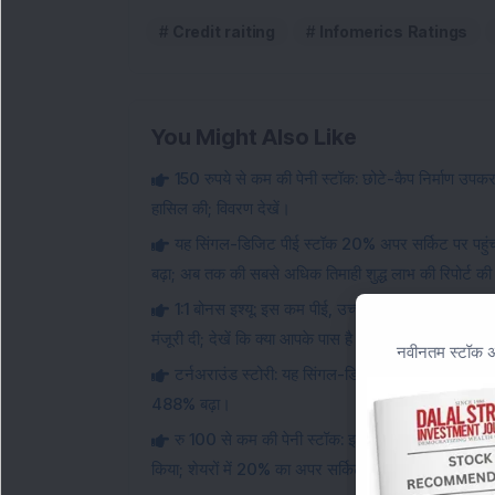
Credit raiting
Infomerics Ratings
You Might Also Like
150 रुपये से कम की पेनी स्टॉक: छोटे-कैप निर्माण उपकरण
हासिल की; विवरण देखें।
यह सिंगल-डिजिट पीई स्टॉक 20% अपर सर्किट पर पह
बढ़ा; अब तक की सबसे अधिक तिमाही शुद्ध लाभ की रिपोर्ट क
1:1 बोनस इश्यू: इस कम पीई, उच्च आरओसीई कपड़ा स्टॉक न
मंजूरी दी; देखें कि क्या आपके पास है
नवीनतम स्टॉक अन
टर्नअराउंड स्टोरी: यह सिंगल-डिजिट पीई स्टॉक 5% अ
488% बढ़ा।
रु 100 से कम की पेनी स्टॉक: इस मल्टीबैगर माइक्रोकैप 
किया; शेयरों में 20% का अपर सर्किट लगा।