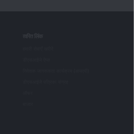
त्वरित लिंक
हमारी सेवाएँ खरीदें
डीएसआईजे ऐप्स
निवेशक जागरूकता कार्यक्रम (आयएपी)
डीएसआईजे पत्रिका संग्रह
ऑफर
बाजार