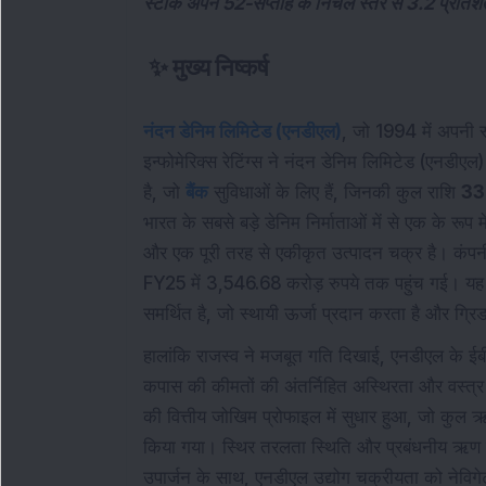
स्टॉक अपने 52-सप्ताह के निचले स्तर से 3.2 प्रतिशत ऊ
✨
मुख्य निष्कर्ष
नंदन डेनिम लिमिटेड (एनडीएल)
, जो 1994 में अपनी स
इन्फोमेरिक्स रेटिंग्स ने नंदन डेनिम लिमिटेड (एनडीएल
है, जो
बैंक
सुविधाओं के लिए हैं, जिनकी कुल राशि
339
भारत के सबसे बड़े डेनिम निर्माताओं में से एक के रूप
और एक पूरी तरह से एकीकृत उत्पादन चक्र है। कंपन
FY25 में 3,546.68 करोड़ रुपये तक पहुंच गई। यह वृ
समर्थित है, जो स्थायी ऊर्जा प्रदान करता है और ग्रिड
हालांकि राजस्व ने मजबूत गति दिखाई, एनडीएल के ई
कपास की कीमतों की अंतर्निहित अस्थिरता और वस्त्र उ
की वित्तीय जोखिम प्रोफाइल में सुधार हुआ, जो कुल
किया गया। स्थिर तरलता स्थिति और प्रबंधनीय ऋण प
उपार्जन के साथ, एनडीएल उद्योग चक्रीयता को नेविगेट 