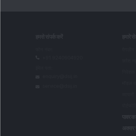
हमसे संपर्क करें
हमारे से
फोन नंबर
:
मैगज़ीन
+91 9240904920
फ़्लैश न्
ईमेल पता
:
निवेशक 
enquiry@dsij.in
मॉडल पो
service@dsij.in
व्यापारी 
पोर्टफो
पावर का
अक्सर पू