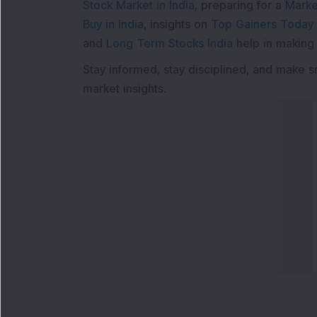
Stock Market in India
, preparing for a
Marke
Buy in India
, insights on
Top Gainers Today 
and
Long Term Stocks India
help in making
Stay informed, stay disciplined, and make s
market insights.