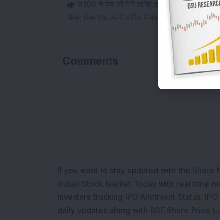
रु 100 से कम की पेनी स्टॉक: इस मल्टीबैगर माइक्रोकैप
किया; शेयर 5% ऊपरी सर्किट में बंद
Comments
Lo
If you want to stay updated with the
Share 
Indian Stock Market Today
with real time 
Investors tracking
IPO Allotment Status
,
IPO
daily updates along with
BSE Share Price L