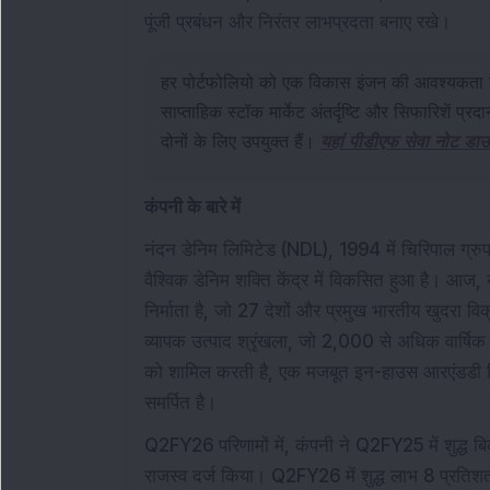
पूंजी प्रबंधन और निरंतर लाभप्रदता बनाए रखे।
हर पोर्टफोलियो को एक विकास इंजन की आवश्यकता 
साप्ताहिक स्टॉक मार्केट अंतर्दृष्टि और सिफारिशें प्
दोनों के लिए उपयुक्त हैं।
यहां पीडीएफ सेवा नोट डाउ
कंपनी के बारे में
नंदन डेनिम लिमिटेड (NDL), 1994 में चिरिपाल ग्रुप 
वैश्विक डेनिम शक्ति केंद्र में विकसित हुआ है। आज
निर्माता है, जो 27 देशों और प्रमुख भारतीय खुदरा 
व्यापक उत्पाद श्रृंखला, जो 2,000 से अधिक वार्षिक 
को शामिल करती है, एक मजबूत इन-हाउस आरएंडडी विभाग 
समर्पित है।
Q2FY26 परिणामों में, कंपनी ने Q2FY25 में शुद्ध ब
राजस्व दर्ज किया। Q2FY26 में शुद्ध लाभ 8 प्रति