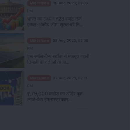
PM
भारत का लक्ष्य FY28 बजट तक
एकल-अंकीय सीमा शुल्क दरें नि...
Mindshare
08 Aug 2026, 02:00
PM
इस स्मॉल-कैप स्टॉक ने मजबूत पहली
तिमाही के नतीजों के बा...
Mindshare
07 Aug 2026, 03:10
PM
₹7,79,000 करोड़ का ऑर्डर बुक:
लार्ज-कैप इंफ्रास्ट्रक्चर...