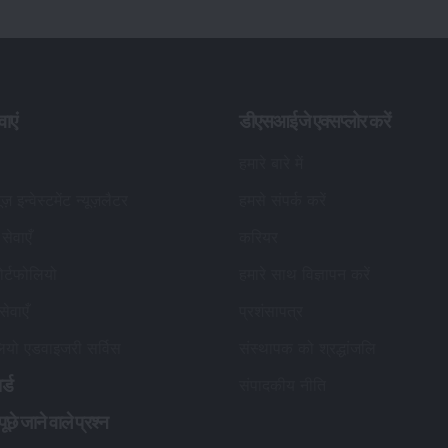
वाएं
डीएसआईजे एक्सप्लोर करें
हमारे बारे में
यूज़ इन्वेस्टमेंट न्यूज़लैटर
हमसे संपर्क करें
सेवाएँ
करियर
र्टफोलियो
हमारे साथ विज्ञापन करें
सेवाएँ
प्रशंसापत्र
लियो एडवाइजरी सर्विस
संस्थापक को श्रद्धांजलि
र्ड
संपादकीय नीति
छे जाने वाले प्रश्न