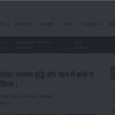
़ीन
हमारी सेवाएं
अंतरदृष्टि
बाजार
कैलकुलेटर
अधि
State Bank Of India
11.2
TCS
83.7
1,096.05
1.03
%
2,453.7
3.53
%
स्टॉक: राजस्व वृद्धि और ऋण में कमी ने
न किया।
ories:
Penny Stocks
,
Trending
चुनें