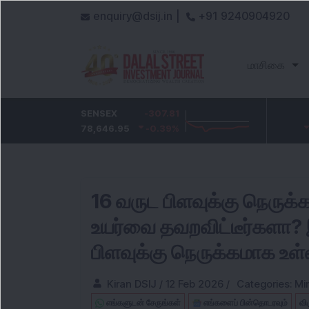
enquiry@dsij.in |
+91 9240904920
மாசிகை
HDFC Bank
SENSEX
-1.8
-307.81
ICICI Bank
-22.8
735.2
78,646.95
-0.24
%
-0.39
1,454.15
%
-1.54
%
16 வருட பிளவுக்கு நெருக்க
உயர்வை தவறவிட்டீர்களா? 
பிளவுக்கு நெருக்கமாக உள்
Kiran DSIJ
/
12 Feb 2026
/
Categories:
Mi
எங்களுடன் சேருங்கள்
எங்களைப் பின்தொடரவும்
வி