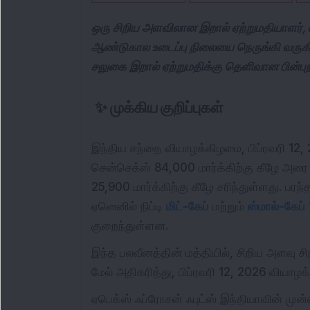
ஒரு சிறிய அளவிலான இறால் ஏற்றுமதியாளர
ஆண்டுகால உடைப்பு நிலையை நெருங்கி வருகிற
சலுகை இறால் ஏற்றுமதிக்கு தெளிவான பின்பு
✨
முக்கிய குறிப்புகள்
இந்திய சந்தை வியாழக்கிழமை, பிப்ரவரி 12, 2
சென்செக்ஸ் 84,000 மார்க்கிற்கு கீழே அரை 
25,900 மார்க்கிற்கு கீழே சரிந்துள்ளது. ப
ஏனெனில் நிப்டி
மிட்-கேப்
மற்றும்
ஸ்மால்-கேப்
குறைந்துள்ளன.
இந்த பலவீனத்தின் மத்தியில், சிறிய அளவு சிற
மேல் அதிகரித்து, பிப்ரவரி 12, 2026 வியாழ
ஏபெக்ஸ் ஃப்ரோசன் ஃபுட்ஸ் இந்தியாவின் மு