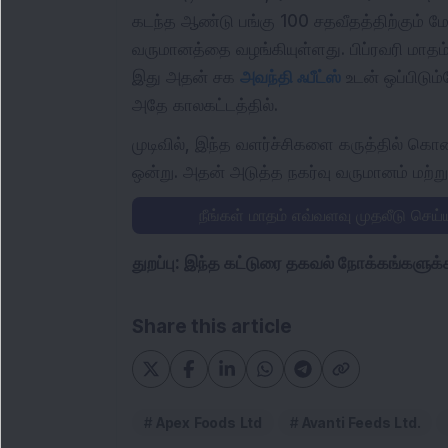
கடந்த ஆண்டு பங்கு 100 சதவீதத்திற்கும் மேல
வருமானத்தை வழங்கியுள்ளது. பிப்ரவரி மாதம
இது அதன் சக
அவந்தி ஃபீட்ஸ்
உடன் ஒப்பிடும்
அதே காலகட்டத்தில்.
முடிவில், இந்த வளர்ச்சிகளை கருத்தில் கொ
ஒன்று. அதன் அடுத்த நகர்வு வருமானம் மற்றும்
நீங்கள் மாதம் எவ்வளவு முதலீடு செய
துறப்பு: இந்த கட்டுரை தகவல் நோக்கங்களு
Share this article
Apex Foods Ltd
Avanti Feeds Ltd.