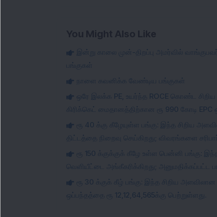
You Might Also Like
இன்று காலை முன்-திறப்பு அமர்வில் வாங்குப
பங்குகள்
நாளை கவனிக்க வேண்டிய பங்குகள்
ஒரே இலக்க PE, உயர்ந்த ROCE கொண்ட சிறிய 
கிரிக்கெட் மைதானத்திற்கான ரூ 990 கோடி EPC ஒ
ரூ 40 க்கு கீழேயுள்ள பங்கு: இந்த சிறிய அளவ
திட்டத்தை நிறைவு செய்கிறது; விவரங்களை சரிபார்
ரூ 150 க்குக்குக் கீழே உள்ள பென்னி பங்கு: 
வெளியீட்டை அங்கீகரிக்கிறது; அனுமதிக்கப்பட்ட ப
ரூ 30 க்குக் கீழ் பங்கு: இந்த சிறிய அளவிலான
ஒப்பந்தத்தை ரூ 12,12,64,565க்கு பெற்றுள்ளது.