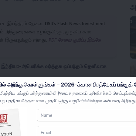
அ
்ச்சி இயந்திரம் தேவை.
DSIJ’s Flash News Investment
ும் பரிந்துரைகளை வழங்குகிறது, குறுகிய கால
ள் இருவருக்கும் ஏற்றது.
PDF சேவை குறிப்பு இங்கே
ள்: இந்தியா-அமெரிக்க வர்த்தக ஒப்பந்தம் தெளிவாக
ில் அறிந்துகொள்ளுங்கள் – 2026-க்கான பிரத்யேகப் பங்குத் த
அமெரிக்கா இடைக்கால வர்த்தக கட்டமைப்பை
பத்திய பங்குப் பரிந்துரையின் இலவச நகலைப் பதிவிறக்கம் செய்யுங்கள்;
தவீத மாறுபாட்டை பயன்படுத்தும், இதற்கு முன் 50
று புத்திசாலித்தனமான முதலீட்டிற்கு வலுசேர்க்கின்றன என்பதை அறிந்த
்றுகிறது. 2025 முதல் பேச்சுவார்த்தைகள் நடந்து
ற்றுமதி நோக்கி உள்ள துறைகளுக்கான சில
ிம்பு பங்குகளுக்கு முக்கியமானது, ஏனெனில்
திப்பின் சுமார் 48 சதவீதத்தை கணக்கிடுகிறது, மேலும்