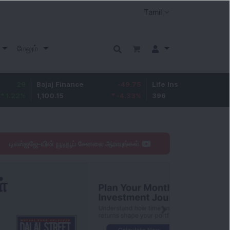
மேலும்
Bajaj Finance
-49.75
Life Insurance Corp.
8.45
1,100.15
-4.33
%
396
2.18
%
டிஎஸ்ஐஜே-யின் யூடியூப் சேனலை ஆராயுங்கள்