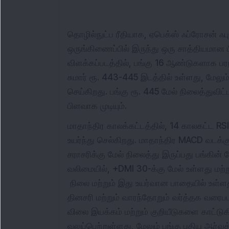
தொழில்நுட்ப ரீதியாக, ஏபெக்ஸ் ஃப்ரோசன் ஃப
ஒருங்கிணைப்பில் இருந்து ஒரு சாத்தியமான பி
விளக்கப்படத்தில், பங்கு 16 ஆண்டுகளாக பரந்த
சுமார் ரூ. 443-445 இடத்தில் உள்ளது, மேலு
செய்கிறது. பங்கு ரூ. 445 மேல் நிலைத்துவி
பிளவாக முடியும்.
மாதாந்திர காலக்கட்டத்தில், 14 காலகட்ட RSI
உயர்ந்து செல்கிறது. மாதாந்திர MACD வடக்க
சராசரிக்கு மேல் நிலைத்து இருப்பது பங்கின் 
வலிமையில், +DMI 30-க்கு மேல் உள்ளது மற்று
நிலை மற்றும் இது உயர்வான பாதையில் உள்ளது
தினசரி மற்றும் வாரந்தோறும் வர்த்தக வர
விலை இயக்கம் மற்றும் குறியீடுகளை காட்டுக
வலுப்பெற்றுள்ளது, மேலும் பங்கு புதிய ஆர்வ