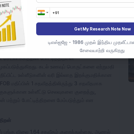
திகளை பாதித்துள்ளது. FY25 நிலவரப்படி, ஏபெக்ஸ்
ா 53 சதவீதத்தில் இருந்தது, இது சந்தை
பதை காட்டுகிறது.
Get My Research Note Now
வு
டல் உணவின் செயலாக்கத்தின் போட்டித்திறனை
டிஎஸ்ஐஜே - 1986 முதல் இந்திய முதலீட்டாள
உள்ள வளர்ச்சிக்கு ஆதரவாக நடவடிக்கைகளை
சேவையாற்றி வருகிறது
ன் செயலாக்கத்தின் போட்டித்திறனை
ப்படுத்துகிறது. கடல் உணவுப் பொருட்களை ஏற்றுமதி
ுறிப்பிட்ட உள்ளீடுகளின் வரி இல்லாத இறக்குமதிக்கான
 FOB மதிப்பின் 1 சதவீதத்திலிருந்து 3 சதவீதமாக
குகளுக்கான உள்ளீட்டு செலவுகளை குறைத்து,
ன் மற்றும் போட்டித்திறனை மேம்படுத்தும் என
திறன்
ஸ் பங்கு விலை 1.64 சதவீதம் குறைந்துள்ளது, ஆனால்