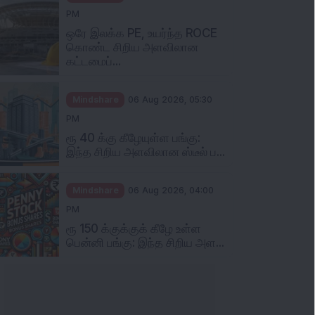
PM
ஒரே இலக்க PE, உயர்ந்த ROCE
கொண்ட சிறிய அளவிலான
கட்டமைப்...
Mindshare
06 Aug 2026, 05:30
PM
ரூ 40 க்கு கீழேயுள்ள பங்கு:
இந்த சிறிய அளவிலான ஸ்டீல் ப...
Mindshare
06 Aug 2026, 04:00
PM
ரூ 150 க்குக்குக் கீழே உள்ள
பென்னி பங்கு: இந்த சிறிய அள...