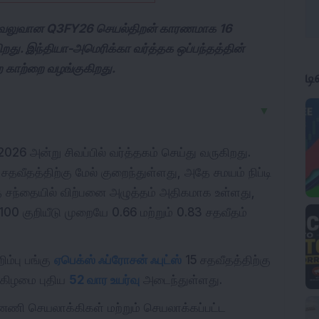
், வலுவான Q3FY26 செயல்திறன் காரணமாக 16
து. இந்தியா-அமெரிக்கா வர்த்தக ஒப்பந்தத்தின்
ற காற்றை வழங்குகிறது.
ட
▼
026 அன்று சிவப்பில் வர்த்தகம் செய்து வருகிறது.
சதவீதத்திற்கு மேல் குறைந்துள்ளது, அதே சமயம் நிப்டி
ரந்த சந்தையில் விற்பனை அழுத்தம் அதிகமாக உள்ளது,
100 குறியீடு முறையே 0.66 மற்றும் 0.83 சதவீதம்
ிம்பு பங்கு
ஏபெக்ஸ் ஃப்ரோசன் ஃபுட்ஸ்
15 சதவீதத்திற்கு
க்கிழமை புதிய
52 வார உயர்வு
அடைந்துள்ளது.
ன்னணி செயலாக்கிகள் மற்றும் செயலாக்கப்பட்ட