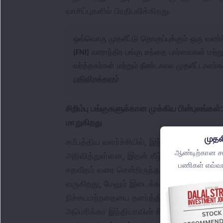
வாசிப்புகளில் பிரதிபலிக்கிறது.
ஒவ்வொரு முதலீட்டு தொகுப்புக்கும் ஒரு வளர
(FNI)
வாராந்திர பங்கு சந்தை பார்வைகள் மற்ற
வர்த்தகர்கள் மற்றும் நீண்டகால முதலீட்டாளர்க
பதிவிறக்கவும்
சிறிம்பு பங்குகளுக்கான முக்கிய பின்புலங்க
மாறுகிறது
முதல
சமீபத்திய வளர்ச்சியில், இந்தியா மற்றும் 
ஆண்டிற்கான சமீ
அறிவித்துள்ளன, இதன் கீழ் அமெரிக்கா 18 ச
பணிகள் எவ்வா
சதவீதம் வரை சென்றிருந்த வரி அளவுகளை மாற
வருகிறது, மேலும் இடைக்கால கட்டமைப்பு ஏ
நிச்சயமற்றதையை தளர்த்தியுள்ளது. இது சிற
அமெரிக்கா இந்தியாவின் சிறிம்பு ஏற்றுமதி ம