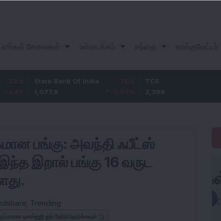
எங்கள் சேவைகள்
உள்ளடக்கம்
சந்தை
கால்குலேட்டர்
State Bank Of India
-7.05
TCS
29
1,077.8
-0.65
%
2,399
1.22
%
மான பங்கு: அவந்தி ஃபீட்ஸ்
இந்த இறால் பங்கு 16 வருட
ளது.
ndshare
,
Trending
ருப்பமான டிஎஸ்ஐஜி ஐத் தேர்ந்தெடுக்கவும்