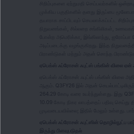
சிறிம்புகளை ஏற்றுமதி செய்பவர்களில் ஒன்றாகும
முக்கிய பகுதிகளில் தனது இருப்பை மூலோபா
தயாராக சாப்பிடவும் செயலாக்கப்பட்ட சிறிம
நிறுவனங்கள், சில்லறை சங்கிலிகள், உணவகங்
போன்ற அமெரிக்கா, இங்கிலாந்து, ஐரோப்பா 
அடிப்படைக்கு வழங்குகிறது. இந்த நிறுவனத்
பிராண்டுகள் மற்றும் அதன் சொந்த பிராண்டுக
ஏபெக்ஸ் ஃப்ரோசன் ஃபுட்ஸ் பங்கின் விலை ஏன்
ஏபெக்ஸ் ஃப்ரோசன் ஃபுட்ஸ் பங்கின் விலை 
ஆகும். Q3FY26 இல் அதன் செயல்பாட்டிலிருந்
264.29 கோடி வரை உயர்ந்துள்ளது. இது Q3FY2
10.09 கோடி நிகர லாபத்தைப் பதிவு செய்து 
முடிவடையவில்லை; இதில் மேலும் உள்ளது. பார
ஏபெக்ஸ் ஃப்ரோசன் ஃபுட்ஸின் தொழில்நுட்ப ப
இருந்து பிளவுபடுதல்