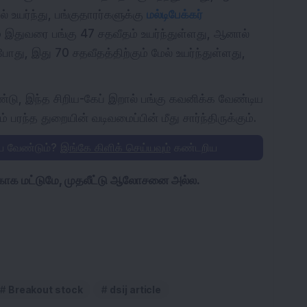
் உயர்ந்து, பங்குதாரர்களுக்கு
மல்டிபேக்கர்
் இதுவரை பங்கு 47 சதவீதம் உயர்ந்துள்ளது, ஆனால்
போது, இது 70 சதவீதத்திற்கும் மேல் உயர்ந்துள்ளது,
ண்டு, இந்த சிறிய-கேப் இறால் பங்கு கவனிக்க வேண்டிய
 பரந்த துறையின் வடிவமைப்பின் மீது சார்ந்திருக்கும்.
்ய வேண்டும்?
இங்கே கிளிக் செய்யவும்
கண்டறிய
க்காக மட்டுமே, முதலீட்டு ஆலோசனை அல்ல.
Breakout stock
dsij article