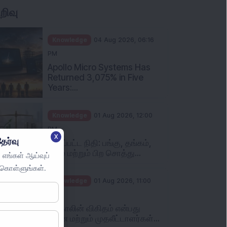
றிவு
Knowledge
04 Aug 2026, 06:16
PM
Apollo Micro Systems Has
Returned 3,075% in Five
Years:...
Knowledge
01 Aug 2026, 12:00
PM
X
ேர்வு
தனிப்பட்ட நிதி: பங்கு, தங்கம்,
நிலம் மற்றும் பிற சொத்து...
 எங்கள் ஆய்வுப்
ுகொள்ளுங்கள்.
Knowledge
01 Aug 2026, 11:00
AM
புட் காலின் விகிதம் என்பது
என்ன மற்றும் முதலீட்டாளர்கள்...