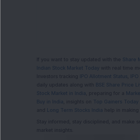
If you want to stay updated with the
Share 
Indian Stock Market Today
with real time 
Investors tracking
IPO Allotment Status
,
IPO
daily updates along with
BSE Share Price L
Stock Market in India
, preparing for a
Marke
Buy in India
, insights on
Top Gainers Today 
and
Long Term Stocks India
help in making
Stay informed, stay disciplined, and make s
market insights.