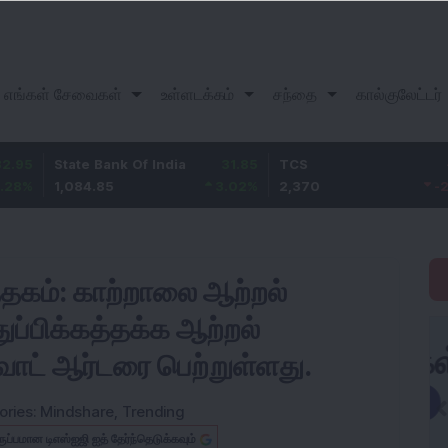
எங்கள் சேவைகள்
உள்ளடக்கம்
சந்தை
கால்குலேட்டர்
tate Bank Of India
31.85
TCS
-49.8
B
,084.85
3.02
%
2,370
-2.06
%
1
்தகம்: காற்றாலை ஆற்றல்
துப்பிக்கத்தக்க ஆற்றல்
ாவாட் ஆர்டரை பெற்றுள்ளது.
ories:
Mindshare
,
Trending
ருப்பமான டிஎஸ்ஐஜி ஐத் தேர்ந்தெடுக்கவும்