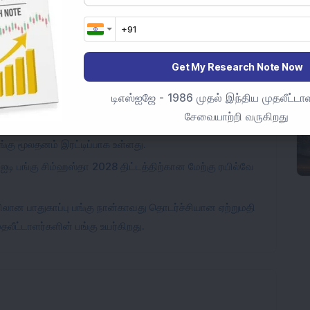
அளவிலான கட்டமைப்பு பங்கு, கர்நாடகாவில் உள்ள சர்வதேச
ப்பந்தத்தை பெற்றுள்ளது.
Get My Research Note Now
ிலான ஸ்டீல் பங்கு 1 மெகவாட் சொந்த சோலார் மின்சார
டிஎஸ்ஐஜே - 1986 முதல் இந்திய முதலீட்டாள
க்கவும்.
சேவையாற்றி வருகிறது
இந்த சிறிய அளவிலான கட்டமைப்பு பங்கு 1:1 போனஸ்
ங்கு மூலதனம் இரட்டிப்பாக உள்ளது.
 ஐடி பங்கு சிம்ஹஸ்தா 2028 திட்டத்திற்கான மேற்கு ரயில்வே
ான பாதுகாப்பு பங்கு நான்காவது தொடர்ச்சியான ஏற்றுமதி
லீட்டாளர்களின் பங்கு உயர்கிறது.