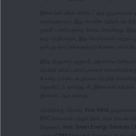
இனோக்ஸ் விந்த் லிமிடெட் ஒரு முழுமையாக ஒ
வழங்குநராகும், இது சுயாதீன ஆற்றல் உற்பத்த
முதலீட்டாளர்களுக்கு சேவை செய்கிறது. இந்த
ஒரு பகுதியாகும், இது கெமிக்கல்ஸ் மற்றும் ப
ஒன்பது தசாப்தங்களுக்கும் மேலான பாரம்ப
இந்த நிறுவனம் குஜராத், ஹிமாச்சல பிரதேசம் 
உற்பத்தி உள்கட்டமைப்புகளைக் கொண்டுள்ளது,
போன்ற முக்கிய கூறுகளை உற்பத்தி செய்கிற
ஜெனரேட்டர் தளத்துடன், இனோக்ஸ் விந்தின் ம
ஜிகாவாட் ஆக உள்ளது.
உற்பத்திக்கு அப்பால், Inox Wind முழுமையா
EPC சேவைகள் மற்றும் நீண்டகால செயல்பாடுக
நிறுவனம், Inox Green Energy Services Lt
பசுமை O&M சேவைகள் நிறுவனம் ஆகும் மற்றும