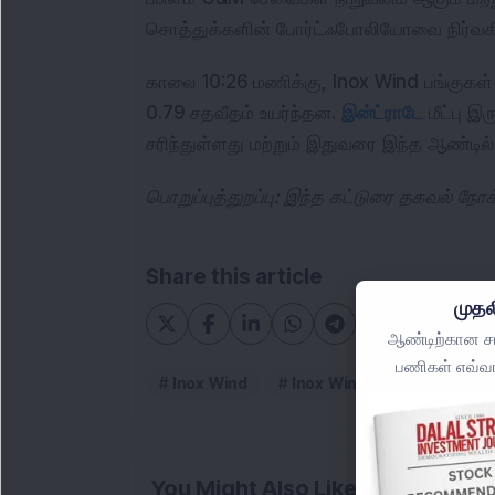
சொத்துக்களின் போர்ட்ஃபோலியோவை நிர்வகி
காலை 10:26 மணிக்கு, Inox Wind பங்குகள் ஒ
0.79 சதவீதம் உயர்ந்தன.
இன்ட்ராடே
மீட்பு இ
சரிந்துள்ளது மற்றும் இதுவரை இந்த ஆண்டில்
பொறுப்புத்துறப்பு: இந்த கட்டுரை தகவல் ந
Share this article
முதல
ஆண்டிற்கான சமீ
பணிகள் எவ்வா
Inox Wind
Inox Wind Limited
In
You Might Also Like