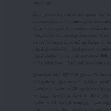
வலுப்பெறும்.
இந்த முன்னேற்றத்தைப் பற்றி கருத்து தெரிவ
தலைமை நிர்வாக அதிகாரி சஞ்சீவ் அகர்வால்,
மேம்பாட்டாளருடன் கூட்டாண்மை செய்வதில் மக
ரினியூபிள்ஸ் நீண்டகால தூய்மையான ஆற்ற
கொண்டுள்ளது என்று அவர் குறிப்பிடினார், மேல
மற்றும் நிலைத்தன்மை இலக்குகளை ஆதரிக்க இ
மற்றும் மீண்டும் பெறப்படும் ஆணைகள் IWL
பிரதிபலிக்கின்றன மற்றும் எதிர்காலத்தில் வல
இனோக்ஸ் விந்த் Q2FY26 இல் அதன் மிக வலு
செய்துள்ளது. இந்த காலகட்டத்தில், வருவாய
ஆண்டுக்கு ஆண்டாக 48 சதவீதம் உயர்ந்தது,
உயர்ந்தது, ஆண்டுக்கு ஆண்டாக 93 சதவீதம் 
ஆண்டாக 43 சதவீதம் உயர்ந்தது, ஆனால் இது
பாதிக்கப்பட்டது, இது பணமில்லாத கணக்கியல