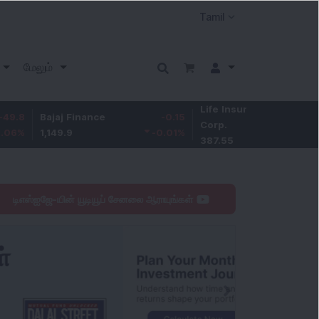
மேலும்
Life Insurance
-3.95
ajaj Finance
-0.15
Corp.
-1.01
%
,149.9
-0.01
%
387.55
டிஎஸ்ஐஜே-யின் யூடியூப் சேனலை ஆராயுங்கள்