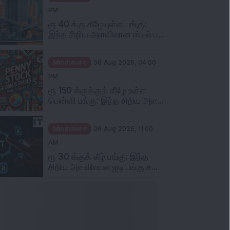
PM
ரூ 40 க்கு கீழேயுள்ள பங்கு:
இந்த சிறிய அளவிலான ஸ்டீல் ப...
Mindshare
06 Aug 2026, 04:00
PM
ரூ 150 க்குக்குக் கீழே உள்ள
பென்னி பங்கு: இந்த சிறிய அள...
Mindshare
06 Aug 2026, 11:00
AM
ரூ 30 க்குக் கீழ் பங்கு: இந்த
சிறிய அளவிலான ஐடி பங்கு ச...