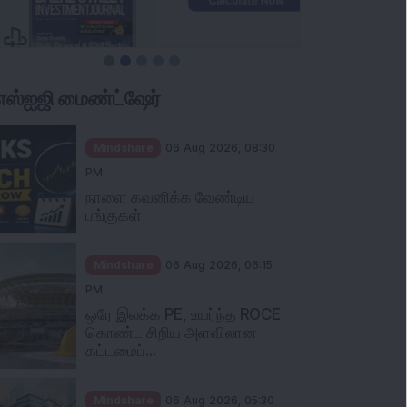
ிஎஸ்ஐஜி மைண்ட்ஷேர்
Mindshare
06 Aug 2026, 08:30
PM
நாளை கவனிக்க வேண்டிய
பங்குகள்
Mindshare
06 Aug 2026, 06:15
PM
ஒரே இலக்க PE, உயர்ந்த ROCE
கொண்ட சிறிய அளவிலான
கட்டமைப்...
Mindshare
06 Aug 2026, 05:30