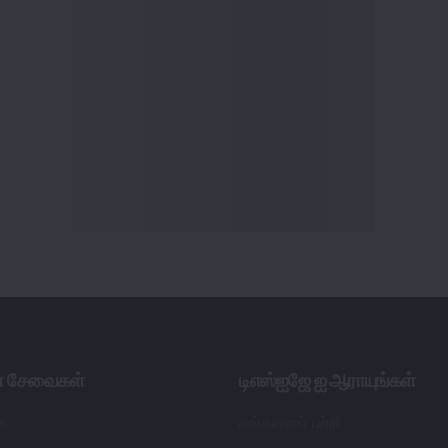
ள் சேவைகள்
டிஎஸ்ஐஜே ஐ ஆராயுங்கள்
ை
எங்களைப் பற்றி