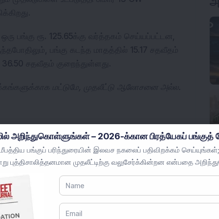
அ
க்கிறது.
ரு பங்கு ரூ. 125.65க்கு வர்த்தகம் செய்யப்பட்டன,
ருந்தபோதிலும், பங்கு கடந்த மாதத்தில் 15.17 சதவீதம்
 36.50 சதவீதம் குறைந்துள்ளது.
ோக்கங்களுக்காக மட்டுமே, முதலீட்டு ஆலோசனை அல்ல.
ில் அறிந்துகொள்ளுங்கள் – 2026-க்கான பிரத்யேகப் பங்குத் த
பத்திய பங்குப் பரிந்துரையின் இலவச நகலைப் பதிவிறக்கம் செய்யுங்கள்;
று புத்திசாலித்தனமான முதலீட்டிற்கு வலுசேர்க்கின்றன என்பதை அறிந்த
ox Wind Ltd