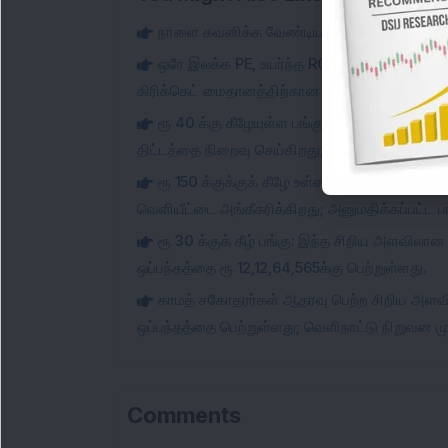
நாளை கவனிக்க வேண்டிய பங்குகள்
ஒரே இலக்க PE, உயர்ந்த ROCE கொண்ட சிறிய 
கிரிக்கெட் மைதானத்திற்கான ரூ 990 கோடி EPC ஒ
ரூ 40 க்கு கீழேயுள்ள பங்கு: இந்த சிறிய அளவ
திட்டத்தை நிறைவு செய்கிறது; விவரங்களை சரிபார்
ரூ 150 க்குக்குக் கீழே உள்ள பென்னி பங்கு: 
வெளியீட்டை அங்கீகரிக்கிறது; அனுமதிக்கப்பட்ட ப
ரூ 30 க்குக் கீழ் பங்கு: இந்த சிறிய அளவிலான
ஒப்பந்தத்தை ரூ 12,12,64,565க்கு பெற்றுள்ளது.
காமத் சகோதரர்கள் ஆதரவு பெற்ற சிறிய அளவில
ஒப்பந்தத்தை பெற்றுள்ளது; வெளிநாட்டு நிறுவன முத
Comments