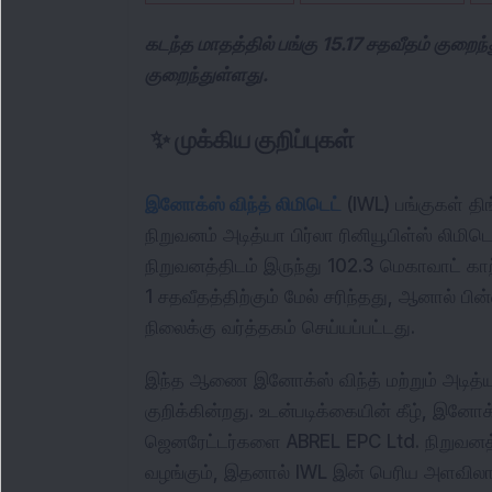
கடந்த மாதத்தில் பங்கு 15.17 சதவீதம் குறை
குறைந்துள்ளது.
✨
முக்கிய குறிப்புகள்
இனோக்ஸ் விந்த் லிமிடெட்
(IWL) பங்குகள் தி
நிறுவனம் அடித்யா பிர்லா ரினியூபிள்ஸ் லிமிட
நிறுவனத்திடம் இருந்து 102.3 மெகாவாட் 
1 சதவீதத்திற்கும் மேல் சரிந்தது, ஆனால் பி
நிலைக்கு வர்த்தகம் செய்யப்பட்டது.
இந்த ஆணை இனோக்ஸ் விந்த் மற்றும் அடித்ய
குறிக்கின்றது. உடன்படிக்கையின் கீழ், இனோ
ஜெனரேட்டர்களை ABREL EPC Ltd. நிறுவனத்தா
வழங்கும், இதனால் IWL இன் பெரிய அளவிலான ப