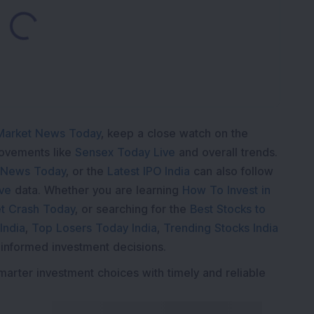
Loading...
Market News Today
, keep a close watch on the
movements like
Sensex Today Live
and overall trends.
 News Today
, or the
Latest IPO India
can also follow
ive
data. Whether you are learning
How To Invest in
t Crash Today
, or searching for the
Best Stocks to
India
,
Top Losers Today India
,
Trending Stocks India
 informed investment decisions.
marter investment choices with timely and reliable