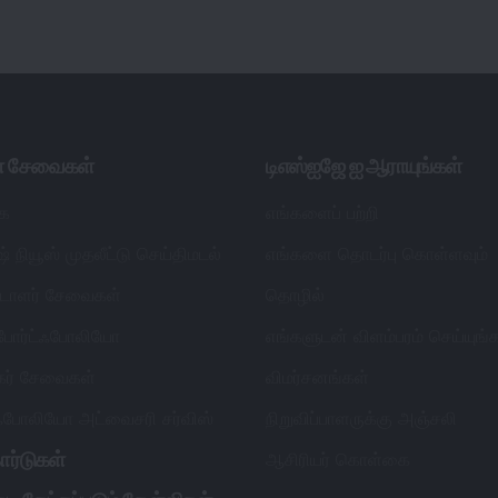
ள் சேவைகள்
டிஎஸ்ஐஜே ஐ ஆராயுங்கள்
ை
எங்களைப் பற்றி
் நியூஸ் முதலீட்டு செய்திமடல்
எங்களை தொடர்பு கொள்ளவும்
ட்டாளர் சேவைகள்
தொழில்
 போர்ட்ஃபோலியோ
எங்களுடன் விளம்பரம் செய்யுங்
தகர் சேவைகள்
விமர்சனங்கள்
்ஃபோலியோ அட்வைசரி சர்விஸ்
நிறுவிப்பாளருக்கு அஞ்சலி
ார்டுகள்
ஆசிரியர் கொள்கை