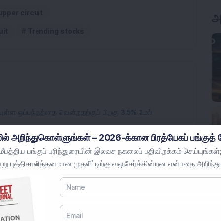
upper circuit
அ
uit
Trending stocks
புள்ள ஒப்பந்தத்தை வென்றதற்குப் பிறகு 3.5% மேல்
ில் அறிந்துகொள்ளுங்கள் – 2026-க்கான பிரத்யேகப் பங்குத் த
வனத்தில் பங்கு அதிகரித்துள்ளனர்; பங்கு வரலாறு காணாத
பத்திய பங்குப் பரிந்துரையின் இலவச நகலைப் பதிவிறக்கம் செய்யுங்கள்;
று புத்திசாலித்தனமான முதலீட்டிற்கு வலுசேர்க்கின்றன என்பதை அறிந்த
பத்தி அறிவிப்புக்குப் பின் சுமார் 20% உயர்வு: விவரங்களை
்தில் வாடிக்கையாளர் அடிப்படையில் 18% வளர்ச்சி
தகம் சாதனை உயரத்தை எட்டியுள்ளது.