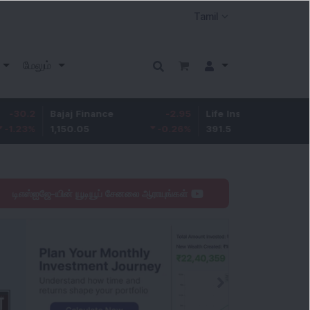
மேலும்
Bajaj Finance
-2.95
Life Insurance Corp.
0.5
1,150.05
-0.26
%
391.5
0.13
%
டிஎஸ்ஐஜே-யின் யூடியூப் சேனலை ஆராயுங்கள்