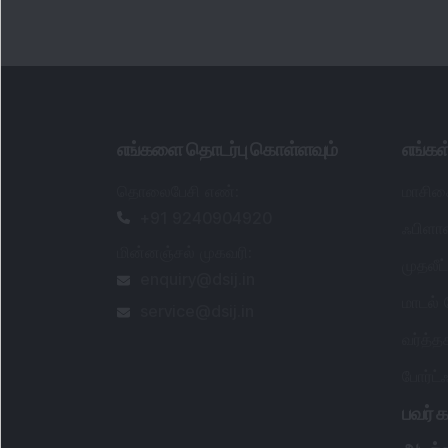
எங்களை தொடர்பு கொள்ளவும்
எங்க
தொலைபேசி எண்
:
மாசிக
+91 9240904920
ஃபிளாஷ
மின்னஞ்சல் முகவரி
:
முதலீ
enquiry@dsij.in
மாடல்
service@dsij.in
வர்த்
போர்ட
பவர் க