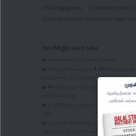
BSE top gainers
low price stocks in 
Shares below Rs 100 locked in upper circ
You Might Also Like
நாளை கவனிக்க வேண்டிய பங்குகள்
சிறிய அளவிலான பங்கு ₹3,888.07 லட்சம் மதிப்
உயர்ந்துள்ளது, ஒரு மாதத்தில் 20% உயர்ந்துள்ளது.
முதல
FIIs இந்த முகுல் அகர்வால் ஆதரவு பெற்ற நிறு
ஆண்டிற்கான சமீ
உச்சத்தை எட்டியது.
பணிகள் எவ்வா
ரூ. 100 க்கும் குறைவான பென்னி பங்கு UAV உற்
அறிக
மல்டிபாகர் ப்ரோக்கரேஜ் நிறுவனம் ஜூலை மாதத
அடைந்துள்ளது; சராசரி வாடிக்கையாளர் நிதி புத்