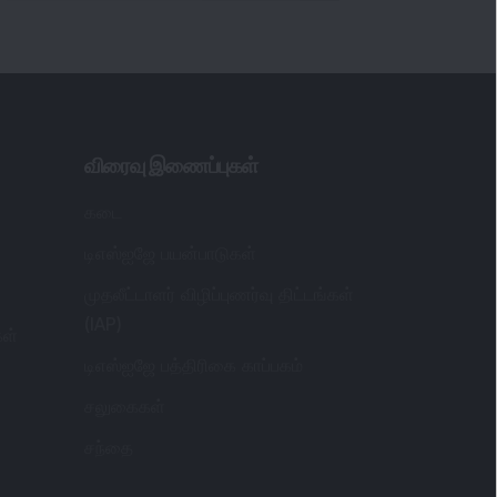
விரைவு இணைப்புகள்
கடை
டிஎஸ்ஐஜே பயன்பாடுகள்
முதலீட்டாளர் விழிப்புணர்வு திட்டங்கள்
(IAP)
கள்
டிஎஸ்ஐஜே பத்திரிகை காப்பகம்
சலுகைகள்
சந்தை