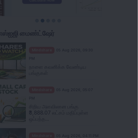
ிஎஸ்ஐஜி மைண்ட்ஷேர்
Mindshare
05 Aug 2026, 09:30
PM
நாளை கவனிக்க வேண்டிய
பங்குகள்
Mindshare
05 Aug 2026, 05:07
PM
சிறிய அளவிலான பங்கு
₹3,888.07 லட்சம் மதிப்புள்ள
ஒப்பந்த...
Mindshare
05 Aug 2026, 04:11 PM