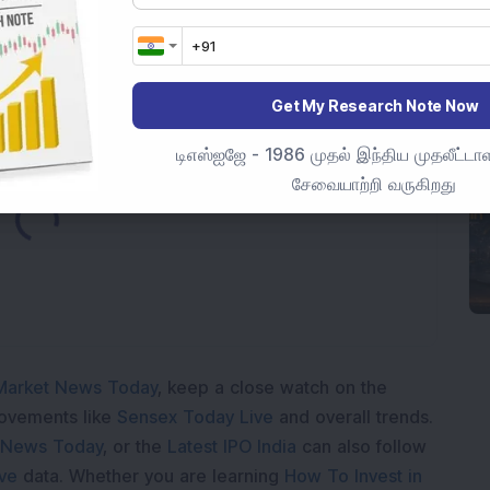
கோடி SAIL ஒப்பந்தத்தை எஃகு விரிவாக்க திட்டத்திற்காக
Get My Research Note Now
டிஎஸ்ஐஜே - 1986 முதல் இந்திய முதலீட்டாள
Loading...
சேவையாற்றி வருகிறது
Market News Today
, keep a close watch on the
movements like
Sensex Today Live
and overall trends.
 News Today
, or the
Latest IPO India
can also follow
ive
data. Whether you are learning
How To Invest in