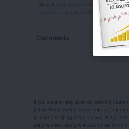
ரூ. 10 க்கும் குறைவான பென்னி பங்கு Rs 855 
பெற்றுள்ளது; பங்கு விலை 4% உயர்ந்தது.
Comments
If you want to stay updated with the
Share 
Indian Stock Market Today
with real time 
Investors tracking
IPO Allotment Status
,
IPO
daily updates along with
BSE Share Price L