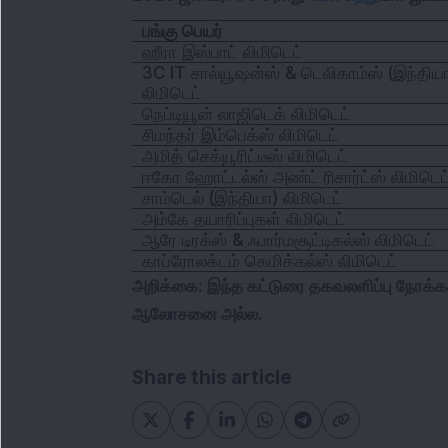
பங்கு பெயர்
ஹீரா இஸ்பாட் லிமிடெட்
3C IT சால்யூஷன்ஸ் & டெலிகாம்ஸ் (இந்திய
லிமிடெட்
நெப்டியூன் லாஜிடெக் லிமிடெட்
சிமந்தர் இம்பெக்ஸ் லிமிடெட்
அமித் செக்யூரிட்டீஸ் லிமிடெட்
ஈகோ ஹோட்டல்ஸ் அண்ட் ரிசார்ட்ஸ் லிமிடெட
சாம்டெல் (இந்தியா) லிமிடெட்
அம்கே தயாரிப்புகள் லிமிடெட்
ஆரே டிரக்ஸ் & ஃபார்மசூட்டிகல்ஸ் லிமிடெட்
காப்ரோலக்டம் கெமிக்கல்ஸ் லிமிடெட்
அறிக்கை: இந்த கட்டுரை தகவலளிப்பு நோக்கத்த
ஆலோசனை அல்ல.
Share this article