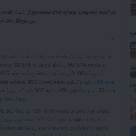
்டியலிடப்பட்ட நிறுவனங்களின் சந்தை மூலதனம் சுமார் ரூ
யன் ஆக இருந்தது.
ட
▼
யீடுகள் வெள்ளிக்கிழமை சிவப்பு நிறத்தில் வர்த்தகம்
்து 83,576-ல் மற்றும் நிஃப்டி-50 0.75 சதவீதம்
1,065 பங்குகள் முன்னேறியுள்ளன, 3,105 பங்குகள்
ின்றி உள்ளன. BSE சென்செக்ஸ் குறியீடு புதிய
52-வார
ந்தது மற்றும் NSE நிஃப்டி-50 குறியீடு புதிய 52-வார
று அடைந்தது.
BSE
மிட்-கேப்
குறியீடு 0.90 சதவீதம் குறைந்து மற்றும்
ைந்தது. முன்னணி மிட்-கேப் முன்னேற்றிகள் தேசிய
இந்தியா லிமிடெட், கொரோமாண்டல் இன்டர்நேஷனல்