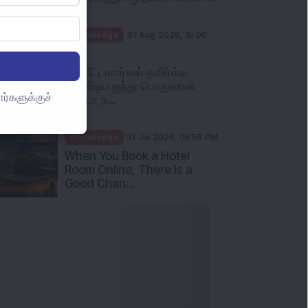
Knowledge
01 Aug 2026, 10:00
AM
முதலீட்டாளர்கள் தவிர்க்க
வேண்டிய ஐந்து பொதுவான
ர்களுக்குச்
பரஸ்பர ந...
Knowledge
31 Jul 2026, 05:58 PM
When You Book a Hotel
Room Online, There Is a
Good Chan...