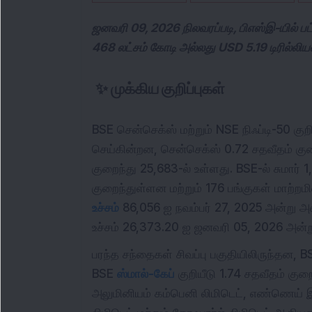
ஜனவரி 09, 2026 நிலவரப்படி, பிஎஸ்இ-யில் பட
468 லட்சம் கோடி அல்லது USD 5.19 டிரில்லி
✨
முக்கிய குறிப்புகள்
BSE சென்செக்ஸ் மற்றும் NSE நிஃப்டி-50 குறி
செய்கின்றன, சென்செக்ஸ் 0.72 சதவீதம் குறைந
குறைந்து 25,683-ல் உள்ளது. BSE-ல் சுமார் 
குறைந்துள்ளன மற்றும் 176 பங்குகள் மாற்றம
உச்சம்
86,056 ஐ நவம்பர் 27, 2025 அன்று அடை
உச்சம் 26,373.20 ஐ ஜனவரி 05, 2026 அன்
பரந்த சந்தைகள் சிவப்பு பகுதியிலிருந்தன, 
BSE
ஸ்மால்-கேப்
குறியீடு 1.74 சதவீதம் குற
அலுமினியம் கம்பெனி லிமிடெட், எண்ணெய் 