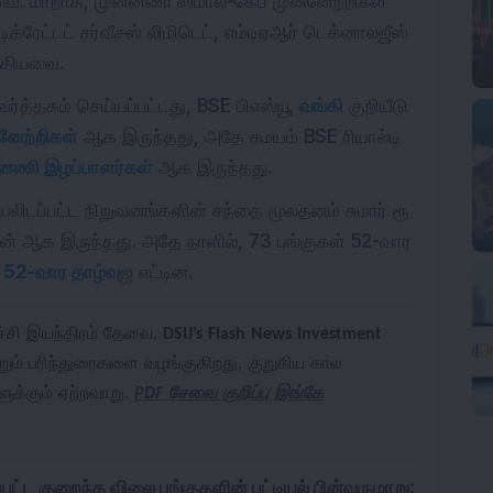
யவை. மாறாக, முன்னணி ஸ்மால்-கேப் முன்னேற்றிகள்
ிக்ரேட்டட் சர்வீசஸ் லிமிடெட், எம்டிஏஆர் டெக்னாலஜீஸ்
 ஆகியவை.
வர்த்தகம் செய்யப்பட்டது, BSE பிஎஸ்யூ
வங்கி
குறியீடு
னேற்றிகள்
ஆக இருந்தது, அதே சமயம் BSE ரியால்டி
்னணி இழப்பாளர்கள்
ஆக இருந்தது.
ியலிடப்பட்ட நிறுவனங்களின் சந்தை மூலதனம் சுமார் ரூ
ியன் ஆக இருந்தது. அதே நாளில், 73 பங்குகள் 52-வார
்
52-வார தாழ்வு
ஐ எட்டின.
்ச்சி இயந்திரம் தேவை.
DSIJ’s Flash News Investment
்றும் பரிந்துரைகளை வழங்குகிறது, குறுகிய கால
ளுக்கும் ஏற்றவாறு.
PDF சேவை குறிப்பு இங்கே
டப்பட்ட குறைந்த விலை பங்குகளின் பட்டியல் பின்வருமாறு: