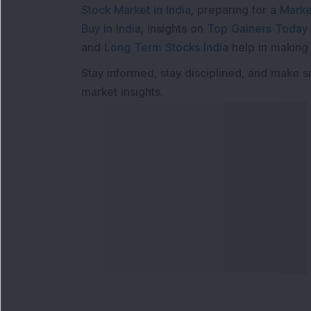
Stock Market in India
, preparing for a
Marke
Buy in India
, insights on
Top Gainers Today 
and
Long Term Stocks India
help in making
Stay informed, stay disciplined, and make s
market insights.