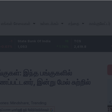
எங்கள் சேவைகள்
உள்ளடக்கம்
சந்தை
கால்குலேட்டர்
State Bank Of India
18
TCS
-30.2
1,053
1.74
%
2,419.8
-1.23
%
்குகள்: இந்த பங்குகளில்
ப்பட்டனர், இன்று மேல் சுற்றில்
ories:
Mindshare
,
Trending
ருப்பமான டிஎஸ்ஐஜி ஐத் தேர்ந்தெடுக்கவும்