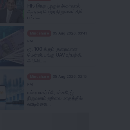
FIIs இந்த முகுல் அகர்வால்
ஆதரவு பெற்ற நிறுவனத்தில்
பங்க...
Mindshare
05 Aug 2026, 03:41
PM
ரூ. 100 க்கும் குறைவான
பென்னி பங்கு UAV உற்பத்தி
அறிவிப...
Mindshare
05 Aug 2026, 02:15
PM
மல்டிபாகர் ப்ரோக்கரேஜ்
நிறுவனம் ஜூலை மாதத்தில்
வாடிக்கை...