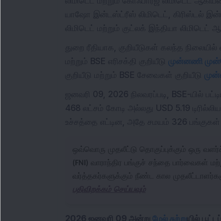
லிமிடெட் மற்றும் கோஃபார்ஜ் லிமிடெட் ஆகி
யாஷோ இன்டஸ்ட்ரீஸ் லிமிடெட், கிரிஸ்டல் இன்ட
லிமிடெட் மற்றும் குட்லக் இந்தியா லிமிடெட்
துறை ரீதியாக, குறியீடுகள் கலந்த நிலையில் 
மற்றும் BSE எரிசக்தி குறியீடு
முன்னணி முன்
குறியீடு மற்றும் BSE சேவைகள் குறியீடு
முன
ஜனவரி 09, 2026 நிலவரப்படி, BSE-யில் பட்ட
468 லட்சம் கோடி அல்லது USD 5.19 டிரில்ல
உச்சத்தை எட்டின, அதே சமயம் 326 பங்குகள
ஒவ்வொரு முதலீட்டு தொகுப்புக்கும் ஒரு வளர
(FNI)
வாராந்திர பங்குச் சந்தை பார்வைகள் மற
வர்த்தகர்களுக்கும் நீண்ட கால முதலீட்டாளர்க
பதிவிறக்கம் செய்யவும்
2026 ஜனவரி 09 அன்று
மேல் சுற்று
யில் பூட்