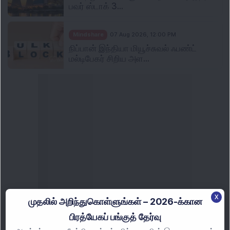
X
முதலில் அறிந்துகொள்ளுங்கள் – 2026-க்கான
அறிவு
பிரத்யேகப் பங்குத் தேர்வு