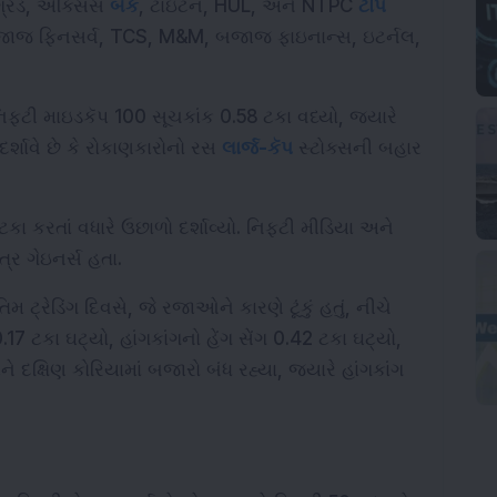
ગ્રિડ, એક્સિસ 
બેંક
, ટાઇટન, HUL, અને NTPC 
ટોપ 
 બજાજ ફિનસર્વ, TCS, M&M, બજાજ ફાઇનાન્સ, ઇટર્નલ, 
િફ્ટી માઇડકૅપ 100 સૂચકાંક 0.58 ટકા વધ્યો, જ્યારે 
ર્શાવે છે કે રોકાણકારોનો રસ 
લાર્જ-કૅપ
 સ્ટોક્સની બહાર 
ટકા કરતાં વધારે ઉછાળો દર્શાવ્યો. નિફ્ટી મીડિયા અને 
્ર ગેઇનર્સ હતા.
મ ટ્રેડિંગ દિવસે, જે રજાઓને કારણે ટૂંકું હતું, નીચે 
7 ટકા ઘટ્યો, હાંગકાંગનો હેંગ સેંગ 0.42 ટકા ઘટ્યો, 
ક્ષિણ કોરિયામાં બજારો બંધ રહ્યા, જ્યારે હાંગકાંગ 