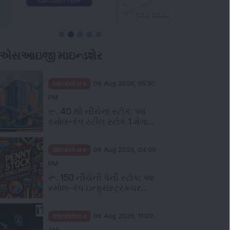
ીએસઆઇજી માઇન્ડશેર
Mindshare
06 Aug 2026, 05:30
PM
રૂ. 40 થી નીચેના સ્ટોક: આ
સ્મોલ-કૅપ સ્ટીલ સ્ટોકે 1 મેગા...
Mindshare
06 Aug 2026, 04:00
PM
રૂ. 150 નીચેની પેની સ્ટોક: આ
સ્મોલ-કૅપ ઇન્ફ્રાસ્ટ્રક્ચર...
Mindshare
06 Aug 2026, 11:00
AM