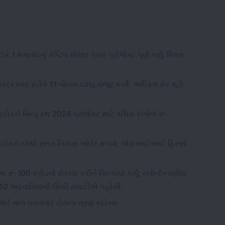
 1 મેગાવૉટનું કૅપ્ટિવ સોલાર પાવર પ્રોજેક્ટ પૂર્ણ કર્યું; વિગત
સ્ટ્રક્ચર સ્ટોકે 1:1 બોનસ ઇશ્યુ મંજૂર કર્યો; અધિકૃત શેર મૂડી
કને સિન્હસ્થ 2028 પ્રોજેક્ટ માટે પશ્ચિમ રેલ્વેનો રૂ.
ેન્સ સ્ટોકને ચોથો સતત નિકાસ ઓર્ડર મળ્યો; એફઆઈઆઈ હિસ્સો
ાં રૂ. 100 કરોડનો રોકાણ કરીને વિસ્તરણ કર્યું; નવીનીકરણીય
મત 52 અઠવાડિયાની ઊંચી સપાટીએ પહોંચી.
રે માંગ ધરાવનાર ટોચના ત્રણ સ્ટોક્સ