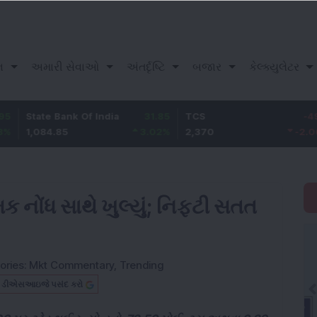
ન
અમારી સેવાઓ
અંતર્દૃષ્ટિ
બજાર
કેલ્ક્યુલેટર
te Bank Of India
31.85
TCS
-49.8
Baj
84.85
3.02
%
2,370
-2.06
%
1,1
નોંધ સાથે ખુલ્યું; નિફ્ટી સતત
ories:
Mkt Commentary
,
Trending
બ ડીએસઆઇજે પસંદ કરો