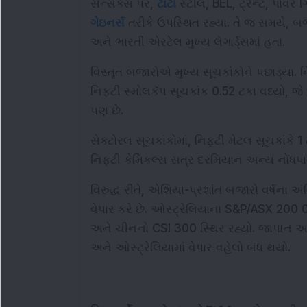
સેન્સેક્સ પર, 
ટાટા
 સ્ટીલ, BEL, ટ્રેન્ટ, પાવર 
ગેઇનર્સ
 તરીકે ઉપસ્થિત રહ્યા. તે જ સમયે,
અને ભારતી એરટેલ મુખ્ય લેગાર્ડ્સમાં હતા.
વિસ્તૃત બજારોએ મુખ્ય સૂચકાંકોને પછાડ્યા. ન
નિફ્ટી સ્મોલકૅપ સૂચકાંક 0.52 ટકા વધ્યો, જે દ
પણ છે.
સેક્ટોરલ સૂચકાંકોમાં, નિફ્ટી મેટલ સૂચકાંકે 1 
નિફ્ટી કેમિકલ્સ સત્ર દરમિયાન અન્ય નોંધપાત
વિરુદ્ધ રીતે, એશિયા-પ્રશાંત બજારો વર્ષના અંતિ
વેપાર કરે છે. ઓસ્ટ્રેલિયાના S&P/ASX 200 0.1
અને ચીનનો CSI 300 સ્થિર રહ્યો. જાપાન અને દ
અને ઓસ્ટ્રેલિયામાં વેપાર વહેલો બંધ થયો.