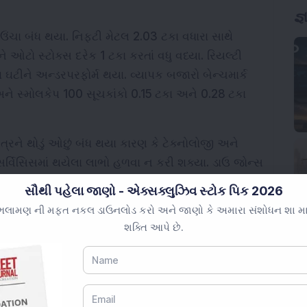
જ્
ઉંચા બંધ થયા. નિફ્ટી મેટલ 2.03 ટકા વધારા સાથે 
ટો સ્ટોક્સ દરેક 1 ટકા કરતાં વધુ વધ્યા. રિયલ્ટી 
ટીને અન્ડરપરફોર્મ થયા. વ્યાપક બજારો બેન્ચમાર્ક 
અને સ્મોલકેપ 100 સૂચકાંકો 0.15 ટકા અને 0.28 ટકા 
રને થોડું ઓછું બંધ થયા કારણ કે ટેક્નોલોજી અને 
ર્વિસિસમાં થયેલા લાભો હળવા ન કરી શક્યા. ડાઉ જોન્સ 
0.20 ટકા ઘટીને 48,367.06 પર બંધ થયો. એસ&પી 
સૌથી પહેલા જાણો - એક્સક્લુઝિવ સ્ટોક પિક 2026
6.24 પર, જ્યારે નાસ્ડાક કોમ્પોઝિટ 55.27 પોઈન્ટ, 
લામણ ની મફત નકલ ડાઉનલોડ કરો અને જાણો કે અમારા સંશોધન શા માટે 
ત થયો.
શક્તિ આપે છે.
િટમાં દર્શાવવામાં આવ્યું છે કે કેન્દ્રીય બેંકે સંભવિત 
દરમાં કપાત કરવાનો વિકલ્પ પસંદ કર્યો. ફેડની આગામી 
બજારો મોટા ભાગે નીતિ દરો અપરિવર્તિત રહેવાની 