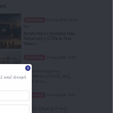
ઞાન
Knowledge
04 Aug 2026, 06:16
PM
Apollo Micro Systems Has
Returned 3,075% in Five
Years:...
Knowledge
01 Aug 2026, 12:00
PM
X
વ્યક્તિગત નાણાકીય
વ્યવસ્થાપન: ઇક્વિટી, સોનું,
સ્માર્ટ રોકાણને
રિયલ એસ્ટ...
Knowledge
01 Aug 2026, 11:00
AM
પુટ કૉલ રેશિયો શું છે અને