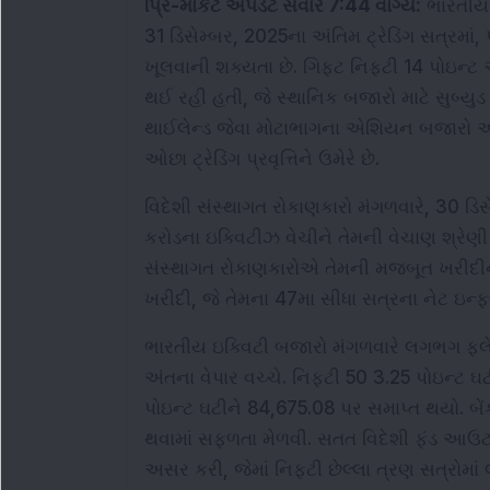
પ્રિ-માર્કેટ અપડેટ સવારે 7:44 વાગ્યે:
 ભારતીય 
31 ડિસેમ્બર, 2025ના અંતિમ ટ્રેડિંગ સત્રમાં, પ
ખૂલવાની શક્યતા છે. ગિફ્ટ નિફ્ટી 14 પોઇન્ટ
થઈ રહી હતી, જે સ્થાનિક બજારો માટે સુબ્યુ
થાઈલેન્ડ જેવા મોટાભાગના એશિયન બજારો આજે 
ઓછા ટ્રેડિંગ પ્રવૃત્તિને ઉમેરે છે.
વિદેશી સંસ્થાગત રોકાણકારો મંગળવારે, 30 ડિસ
કરોડના ઇક્વિટીઝ વેચીને તેમની વેચાણ શ્રેણી છઠ
સંસ્થાગત રોકાણકારોએ તેમની મજબૂત ખરીદીની 
ખરીદી, જે તેમના 47મા સીધા સત્રના નેટ ઇન્ફ્
ભારતીય ઇક્વિટી બજારો મંગળવારે લગભગ ફ્લેટ સ
અંતના વેપાર વચ્ચે. નિફ્ટી 50 3.25 પોઇન્ટ ઘ
પોઇન્ટ ઘટીને 84,675.08 પર સમાપ્ત થયો. બે
થવામાં સફળતા મેળવી. સતત વિદેશી ફંડ આઉ
અસર કરી, જેમાં નિફ્ટી છેલ્લા ત્રણ સત્રોમાં