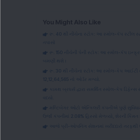
You Might Also Like
રૂ. 40 થી નીચેના સ્ટોક: આ સ્મોલ-કૅપ સ્ટીલ સ્ટોકે
તપાસો
રૂ. 150 નીચેની પેની સ્ટોક: આ સ્મોલ-કૅપ ઇન્ફ્રા
બમણી થશે।
રૂ. 30 થી નીચેના સ્ટોક: આ સ્મોલ-કેપ આઈટી સ્ટો
12,12,64,565 નો ઓર્ડર મળ્યો.
કામથ બ્રધર્સ દ્વારા સમર્થિત સ્મોલ-કેપ ડિફ
વધ્યો.
મલ્ટિબેગર ઓટો એન્કિલરી કંપનીએ પુણે સુવિધામ
ઉર્જા કંપનીમાં 2.08% હિસ્સો મેળવ્યો, શેરની કિં
આજે પ્રી-ઓપનિંગ સેશનમાં ખરીદદારો તરફથી ભા