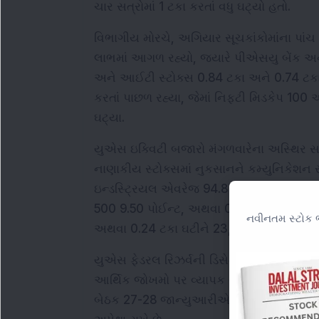
ચાર સત્રોમાં 1 ટકા કરતાં વધુ ઘટ્યો હતો.
વિભાગીય મોરચે, અગિયાર સૂચકાંકોમાંના પાંચ 
લાભમાં આગળ રહ્યો, જ્યારે પીએસયુ બેંક અને ઓ
અને આઈટી સ્ટોક્સ 0.84 ટકા અને 0.74 ટકા ઘ
કરતાં પાછળ રહ્યા, જેમાં નિફ્ટી મિડકેપ 100 
ઘટ્યા.
યુએસ ઇક્વિટી બજારો મંગળવારેના અસ્થિર સત્
નાણાકીય સ્ટોક્સમાં નુકસાનને કમ્યુનિકેશન સ
ઇન્ડસ્ટ્રિયલ એવરેજ 94.87 પોઈન્ટ, અથવા 
500 9.50 પોઈન્ટ, અથવા 0.14 ટકા ઘટીને 6,89
નવીનતમ સ્ટોક ભ
અથવા 0.24 ટકા ઘટીને 23,419.08 પર સમાપ્
યુએસ ફેડરલ રિઝર્વની ડિસેમ્બર નીતિ બેઠકના મિન
આર્થિક જોખમો પર વ્યાપક ચર્ચા કર્યા પછી જ 
બેઠક 27-28 જાન્યુઆરીએ યોજાવાની છે, અને 