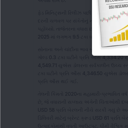
અપેક્ષા રાખે છે.
ફેડ મિનિટ્સની રિલીઝ પછી મંગળવારે યુએસ ડો
દરની ચળવળ પર સંકેતોનું નજીકથી વિશ્લેષણ કર
પહોંચ્યો. તાજેતરના વધારા છતાં, ડોલર 2017 પછી
2025 માં લગભગ 9.5 ટકા ઘટી ગયું છે.
સોનાના અને ચાંદીના ભાવ બુધવારે થોડા ઘટ્યા, 
ગોલ્ડ 0.3 ટકા ઘટીને પ્રતિ ઔંસ 4,334.20 યુ
4,549.71 યુએસ ડોલરના સર્વકાલીન ઉચ્ચ સ્તર 
ટકા ઘટીને પ્રતિ ઔંસ 4,346.50 યુએસ ડોલર પ
પ્રતિ ઔંસ થઈ ગઈ.
તેલની કિંમતો 2020ના મહામારી-પ્રભાવિત વર્ષ
છે, જે વધારાની સપ્લાય અંગેની ચિંતાઓથી દબાઈ
USD 58 પ્રતિ બેરલની નીચે સરકી ગયું છે અને 
ડિલિવરી માટેનું બ્રેન્ટ ક્રૂડ USD 61 પ્રતિ
ઉત્પાદકોમાંથી વધતી આઉટપુટ, ધીમી વૈશ્વિક મ