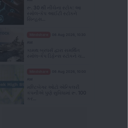
રૂ. 30 થી નીચેના સ્ટોક: આ
સ્મોલ-કેપ આઈટી સ્ટોકને
સિન્હસ...
Mindshare
06 Aug 2026, 10:30
AM
કામથ બ્રધર્સ દ્વારા સમર્થિત
સ્મોલ-કેપ ડિફેન્સ સ્ટોકને ચ...
Mindshare
06 Aug 2026, 10:00
AM
મલ્ટિબેગર ઓટો એન્કિલરી
કંપનીએ પુણે સુવિધામાં રૂ. 100
કર...