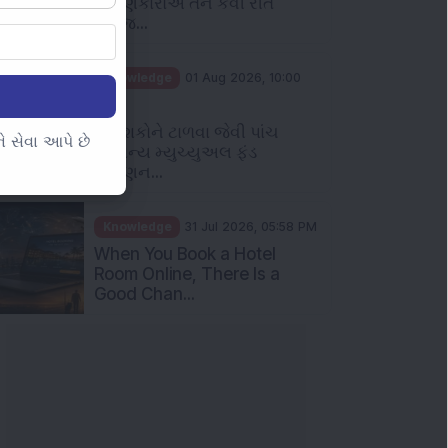
રોકાણકારોએ તેને કેવી રીતે
સમજ...
Knowledge
01 Aug 2026, 10:00
AM
નિવેશકોને ટાળવા જેવી પાંચ
 સેવા આપે છે
સામાન્ય મ્યુચ્યુઅલ ફંડ
રોકાણન...
Knowledge
31 Jul 2026, 05:58 PM
When You Book a Hotel
Room Online, There Is a
Good Chan...