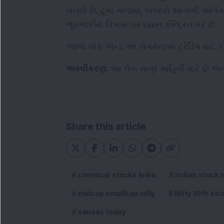
બનાવે છે. ટૂંકા ગાળામાં, બજારો આગામી ઓપેક
ભૂરાજકીય વિકાસ પર ધ્યાન કેન્દ્રિત કરે છે.
આજે એફ એન્ડ ઓ સેગમેન્ટમાં ટ્રેડિંગ માટે ક
અસ્વીકરણ: 
આ લેખ માત્ર માહિતી માટે છે અ
Share this article
chemical stocks India
Indian stock
midcap smallcap rally
Nifty 10th str
sensex today