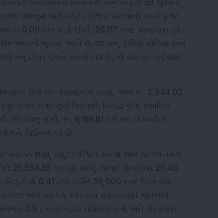
ઇક્વિટી બેન્ચમાર્ક્સ સેન્સેક્સ અને નિફ્ટી 50 બુધવારે, 
ાતળા વોલ્યુમ અને મ્યૂટેડ વૈશ્વિક સંકેતોની વચ્ચે ફ્લેટ 
 અથવા 0.09 ટકા થોડી ઉંચી, 26,117 સ્તર આસપાસ ટ્રેડ 
ડ શરૂઆતની સૂચના આપે છે. જાપાન, દક્ષિણ કોરિયા અને 
ન્યૂ ઈયર ઈવને કારણે બંધ છે, જે સમગ્ર પ્રદેશમાં 
ેમ્બરના રોજ નેટ વેચાણકારો રહ્યા, અને રૂ. 3,844.02 
્ઠા સતત સત્ર સુધી વિસ્તારી. વિરુદ્ધ રીતે, સ્થાનિક 
ગતિ ચાલુ રાખી, રૂ. 6,159.81 કરોડના ઇક્વિટીઝ 
લોઝને ચિહ્નિત કરે છે.
માપ્ત થયા, મ્યૂટેડ વૈશ્વિક સંકેતો અને પાતળા વર્ષના 
ટીને 25,938.85 પર બંધ થયો, જ્યારે સેન્સેક્સ 20.46 
ંક નિફ્ટીએ 0.41 ટકા વધીને 59,000 સ્તર ઉપર બંધ 
ટફ્લોઝ અને વ્યાપક આધારિત નફાકમાણી ભાવનાને 
 લગભગ 0.9 ટકાનો ઘટાડો નોંધાવ્યો હતો અને સેન્સેક્સ 