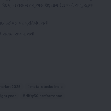
 બેઠક, નકારાત્મક યુએસ ઉદ્યોગ ડેટા અને ચાલુ રહેલા 
ોઈ સ્ટોક્સ પર પ્રતિબંધ નથી
ને રોકાણ સલાહ નથી.
 market 2025
metal stocks India
aight year
Nifty50 performance