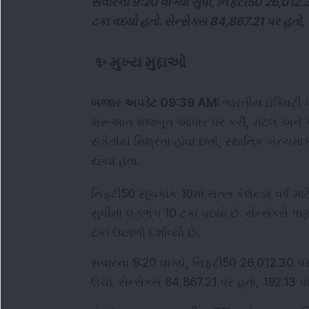
સવારના 9:20 વાગ્યા સુધી, નિફ્ટી50 26,012.
ટકા વધ્યો હતો. સેન્સેક્સ 84,867.21 પર હતો,
✨
મુખ્ય મુદ્દાઓ
બજાર અપડેટ 09:39 AM: 
ભારતીય ઇક્વિટી બ
શરૂઆત મજબૂત આધાર પર કરી, મેટલ અને કેમિક
સંકેતોમાં મિશ્રતા હોવા છતાં, સ્થાનિક બેન્ચમાર
રહ્યા હતા.
નિફ્ટી50 સૂચકાંક 10માં સતત કેલેન્ડર વર્ષ માટ
સુધીમાં લગભગ 10 ટકા વધ્યો છે. સેન્સેક્સે 
ટકા ઉછાળો દર્શાવ્યો છે.
સવારના 9:20 વાગ્યે, નિફ્ટી50 26,012.30 પર 
ઉંચો. સેન્સેક્સ 84,867.21 પર હતો, 192.13 