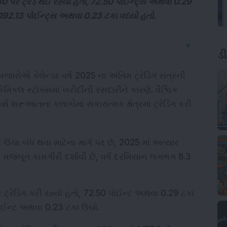
30 પર ટ્રેડ થઈ રહ્યો હતો, 72.50 પોઈન્ટ્સ અથવા 0.29
 192.13 પોઈન્ટ્સ અથવા 0.23 ટકા વધ્યો હતો.
▼
ડ
જારોએ કેલેન્ડર વર્ષ 2025 ના અંતિમ ટ્રેડિંગ સત્રની 
લ સ્ટોક્સમાં ખરીદીની રસદારીને કારણે. વૈશ્વિક 
્ક્સ શરૂઆતના કલાકોમાં સકારાત્મક ક્ષેત્રમાં ટ્રેડિંગ કરી 
ે ઉંચા બંધ થવા માટેના માર્ગ પર છે, 2025 માં અત્યાર 
પણ મજબૂત કામગીરી દર્શાવી છે, વર્ષ દરમિયાન લગભગ 8.3 
ટ્રેડિંગ કરી રહ્યો હતો, 72.50 પોઈન્ટ અથવા 0.29 ટકા 
પોઈન્ટ અથવા 0.23 ટકા ઉંચો.